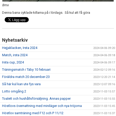
Bmx
Denna bana cyklade killarna på i lördags. Så kul att få göra
Nyhetsarkiv
Hejjaklacken, Irsta 2024
2024-04-06 09:20
Match, irsta 2024
2024-04-06 09:18
Irsta cup, 2024
2024-04-06 09:17
Träningsmatch i Täby 10 februari
2024-02-12 09:16
Föräldra match 20 december-23
2023-12-20 21:14
Så här kul kan ute fys vara
2023-12-07 09:16
Lotto omgång 2
2023-11-03 15:57
Toalett och hushållsförsäljning. Annas papper
2023-11-03 15:55
Höstlovs övernattning med miniläger och nya tröjorna
2023-11-03 15:45
Höstlov samträning med F12 och P 11/12
2023-11-03 15:37