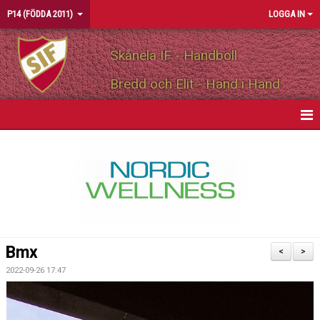
P14 (FÖDDA 2011)
LOGGA IN
Skånela IF - Handboll
Bredd och Elit - Hand i Hand
HEM
NYHETER
KALENDER
MATCHER
Bmx
<
>
TRUPPEN
2022-09-26 17:47
BILDGALLERI