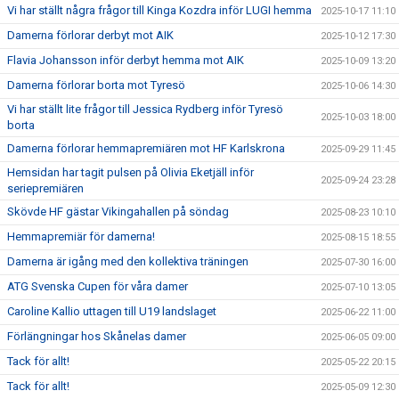
Vi har ställt några frågor till Kinga Kozdra inför LUGI hemma
2025-10-17 11:10
Damerna förlorar derbyt mot AIK
2025-10-12 17:30
Flavia Johansson inför derbyt hemma mot AIK
2025-10-09 13:20
Damerna förlorar borta mot Tyresö
2025-10-06 14:30
Vi har ställt lite frågor till Jessica Rydberg inför Tyresö
2025-10-03 18:00
borta
Damerna förlorar hemmapremiären mot HF Karlskrona
2025-09-29 11:45
Hemsidan har tagit pulsen på Olivia Eketjäll inför
2025-09-24 23:28
seriepremiären
Skövde HF gästar Vikingahallen på söndag
2025-08-23 10:10
Hemmapremiär för damerna!
2025-08-15 18:55
Damerna är igång med den kollektiva träningen
2025-07-30 16:00
ATG Svenska Cupen för våra damer
2025-07-10 13:05
Caroline Kallio uttagen till U19 landslaget
2025-06-22 11:00
Förlängningar hos Skånelas damer
2025-06-05 09:00
Tack för allt!
2025-05-22 20:15
Tack för allt!
2025-05-09 12:30