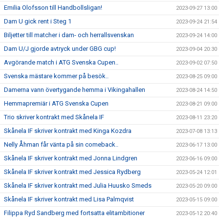
Emilia Olofsson till Handbollsligan!
2023-09-27 13:00
Dam U gick rent i Steg 1
2023-09-24 21:54
Biljetter till matcher i dam- och herrallsvenskan
2023-09-24 14:00
Dam U/J gjorde avtryck under GBG cup!
2023-09-04 20:30
Avgörande match i ATG Svenska Cupen..
2023-09-02 07:50
Svenska mästare kommer på besök..
2023-08-25 09:00
Damerna vann övertygande hemma i Vikingahallen
2023-08-24 14:50
Hemmapremiär i ATG Svenska Cupen
2023-08-21 09:00
Trio skriver kontrakt med Skånela IF
2023-08-11 23:20
Skånela IF skriver kontrakt med Kinga Kozdra
2023-07-08 13:13
Nelly Åhman får vänta på sin comeback..
2023-06-17 13:00
Skånela IF skriver kontrakt med Jonna Lindgren
2023-06-16 09:00
Skånela IF skriver kontrakt med Jessica Rydberg
2023-05-24 12:01
Skånela IF skriver kontrakt med Julia Huusko Smeds
2023-05-20 09:00
Skånela IF skriver kontrakt med Lisa Palmqvist
2023-05-15 09:00
Filippa Ryd Sandberg med fortsatta elitambitioner
2023-05-12 20:40