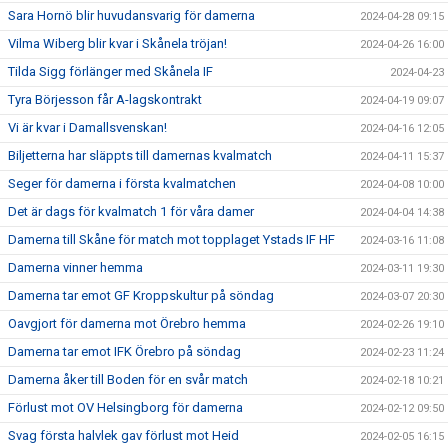
Sara Hornö blir huvudansvarig för damerna
2024-04-28 09:15
Vilma Wiberg blir kvar i Skånela tröjan!
2024-04-26 16:00
Tilda Sigg förlänger med Skånela IF
2024-04-23
Tyra Börjesson får A-lagskontrakt
2024-04-19 09:07
Vi är kvar i Damallsvenskan!
2024-04-16 12:05
Biljetterna har släppts till damernas kvalmatch
2024-04-11 15:37
Seger för damerna i första kvalmatchen
2024-04-08 10:00
Det är dags för kvalmatch 1 för våra damer
2024-04-04 14:38
Damerna till Skåne för match mot topplaget Ystads IF HF
2024-03-16 11:08
Damerna vinner hemma
2024-03-11 19:30
Damerna tar emot GF Kroppskultur på söndag
2024-03-07 20:30
Oavgjort för damerna mot Örebro hemma
2024-02-26 19:10
Damerna tar emot IFK Örebro på söndag
2024-02-23 11:24
Damerna åker till Boden för en svår match
2024-02-18 10:21
Förlust mot OV Helsingborg för damerna
2024-02-12 09:50
Svag första halvlek gav förlust mot Heid
2024-02-05 16:15