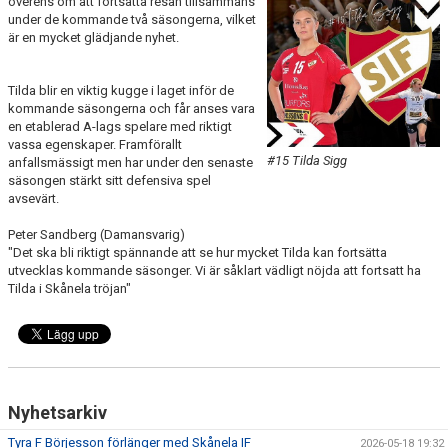
överens om att fortsätta resan tillsammans
DOKUMENT
under de kommande två säsongerna, vilket
är en mycket glädjande nyhet.
KONTAKT
Tilda blir en viktig kugge i laget inför de
kommande säsongerna och får anses vara
en etablerad A-lags spelare med riktigt
vassa egenskaper. Framförallt
#15 Tilda Sigg
anfallsmässigt men har under den senaste
säsongen stärkt sitt defensiva spel
avsevärt.
Peter Sandberg (Damansvarig)
"Det ska bli riktigt spännande att se hur mycket Tilda kan fortsätta
utvecklas kommande säsonger. Vi är såklart vädligt nöjda att fortsatt ha
Tilda i Skånela tröjan"
Nyhetsarkiv
Tyra F Börjesson förlänger med Skånela IF
2026-05-18 19:32