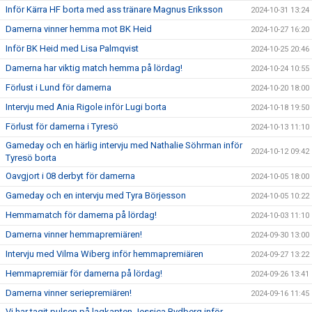
Inför Kärra HF borta med ass tränare Magnus Eriksson
2024-10-31 13:24
Damerna vinner hemma mot BK Heid
2024-10-27 16:20
Inför BK Heid med Lisa Palmqvist
2024-10-25 20:46
Damerna har viktig match hemma på lördag!
2024-10-24 10:55
Förlust i Lund för damerna
2024-10-20 18:00
Intervju med Ania Rigole inför Lugi borta
2024-10-18 19:50
Förlust för damerna i Tyresö
2024-10-13 11:10
Gameday och en härlig intervju med Nathalie Söhrman inför
2024-10-12 09:42
Tyresö borta
Oavgjort i 08 derbyt för damerna
2024-10-05 18:00
Gameday och en intervju med Tyra Börjesson
2024-10-05 10:22
Hemmamatch för damerna på lördag!
2024-10-03 11:10
Damerna vinner hemmapremiären!
2024-09-30 13:00
Intervju med Vilma Wiberg inför hemmapremiären
2024-09-27 13:22
Hemmapremiär för damerna på lördag!
2024-09-26 13:41
Damerna vinner seriepremiären!
2024-09-16 11:45
Vi har tagit pulsen på lagkapten Jessica Rydberg inför