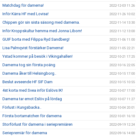
Matchdag för damerna!
2022-12-03 11:26
Inför Kärra HF med Lovisa!
2022-11-26 10:02
Chippen gör sin sista säsong med damerna.
2022-11-14 13:30
Inför Kroppskultur hemma med Jonna Libom!
2022-11-12 13:00
GUIF borta med Filippa Ryd Sandberg!
2022-11-06 11:00
Lisa Palmqvist förstärker Damerna!
2022-11-05 22:21
Ystad kommer på besök i Vikingahallen!
2022-10-21 17:25
Damerna tog sin första poäng
2022-10-16 22:05
Damerna åker till Helsingborg..
2022-10-15 17:00
Beslut avseende HF SIF Dam
2022-10-15 10:55
4st korta med Svea inför Eslövs IK!
2022-10-07 17:00
Damerna tar emot Eslöv på lördag
2022-10-07 11:27
Förlust i Kungsbacka..
2022-10-04 20:01
Första bortamatchen för damerna
2022-10-01 16:10
Storförlust för damerna i seriepremiären
2022-09-19 12:24
Seriepremiär för damerna
2022-09-16 14:00