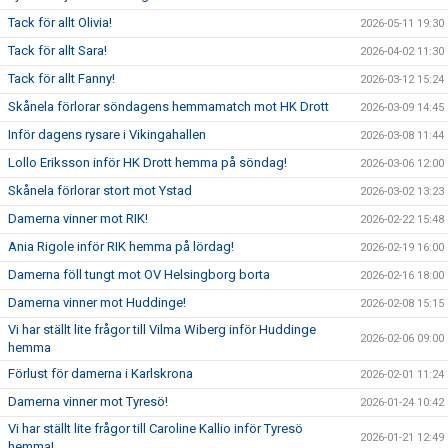
Tack för allt Olivia!
2026-05-11 19:30
Tack för allt Sara!
2026-04-02 11:30
Tack för allt Fanny!
2026-03-12 15:24
Skånela förlorar söndagens hemmamatch mot HK Drott
2026-03-09 14:45
Inför dagens rysare i Vikingahallen
2026-03-08 11:44
Lollo Eriksson inför HK Drott hemma på söndag!
2026-03-06 12:00
Skånela förlorar stort mot Ystad
2026-03-02 13:23
Damerna vinner mot RIK!
2026-02-22 15:48
Ania Rigole inför RIK hemma på lördag!
2026-02-19 16:00
Damerna föll tungt mot OV Helsingborg borta
2026-02-16 18:00
Damerna vinner mot Huddinge!
2026-02-08 15:15
Vi har ställt lite frågor till Vilma Wiberg inför Huddinge
2026-02-06 09:00
hemma
Förlust för damerna i Karlskrona
2026-02-01 11:24
Damerna vinner mot Tyresö!
2026-01-24 10:42
Vi har ställt lite frågor till Caroline Kallio inför Tyresö
2026-01-21 12:49
hemma!