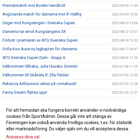
Premiärmatch mot Boden Handboll
2022-09-09 11:49
Avgörande match för damerna mot IF Hallby
2022-09-03 10:05
Seger mot Kungsängen i Svenska Cupen
2022-08-29 13:04
Damerna tar emot Kungsängens SK
2022-08-27 10:51
Förlust i premiären av ATG Svenska Cupen
2022-08-18 15:33
Sofia Kou Aune ny lagkapten för damerna.
2022-08-17 09:47
ATG Svenska Cupen Dam - Grupp 6
2022-08-02 17:20
Välkommen tillbaka, Julia Huusko Smeds!
2022-07-08 11:55
Välkommen till Skånela IF, Ella Paldan
2022-07-05 12:33
Rebacca Arthursson siktar på comeback!
2022-07-05 12:28
Fanny Swahn flyttas upp!
2022-07-05 12:21
Amanda Vinelund lämnar för SHE
2022-05-24 16:15
Gruppindelning till ATG Svenska Cupen är klar
För att hemsidan ska fungera korrekt använder vi nödvändiga
2022-05-20 16:37
cookies från SportAdmin. Dessa går inte att stänga av.
Damerna kvar i Allsvenskan
2022-05-20 16:17
Föreningen kan också använda frivilliga cookies, t.ex. för statistik
eller marknadsföring. Du väljer själv om du vill acceptera dessa.
Anpassa dina val