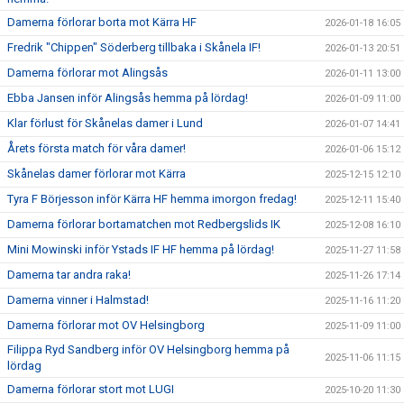
Damerna förlorar borta mot Kärra HF
2026-01-18 16:05
Fredrik "Chippen" Söderberg tillbaka i Skånela IF!
2026-01-13 20:51
Damerna förlorar mot Alingsås
2026-01-11 13:00
Ebba Jansen inför Alingsås hemma på lördag!
2026-01-09 11:00
Klar förlust för Skånelas damer i Lund
2026-01-07 14:41
Årets första match för våra damer!
2026-01-06 15:12
Skånelas damer förlorar mot Kärra
2025-12-15 12:10
Tyra F Börjesson inför Kärra HF hemma imorgon fredag!
2025-12-11 15:40
Damerna förlorar bortamatchen mot Redbergslids IK
2025-12-08 16:10
Mini Mowinski inför Ystads IF HF hemma på lördag!
2025-11-27 11:58
Damerna tar andra raka!
2025-11-26 17:14
Damerna vinner i Halmstad!
2025-11-16 11:20
Damerna förlorar mot OV Helsingborg
2025-11-09 11:00
Filippa Ryd Sandberg inför OV Helsingborg hemma på
2025-11-06 11:15
lördag
Damerna förlorar stort mot LUGI
2025-10-20 11:30