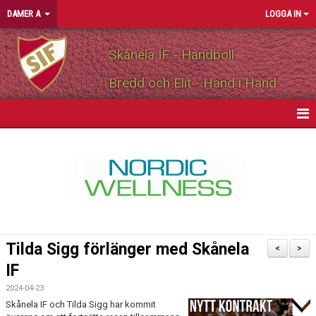
DAMER A
LOGGA IN
Skånela IF - Handboll
Bredd och Elit - Hand i Hand
HEM
NYHETER
KALENDER
MATCHER
Tilda Sigg förlänger med Skånela
<
>
TRUPPEN
IF
2024-04-23
BILDGALLERI
Skånela IF och Tilda Sigg har kommit