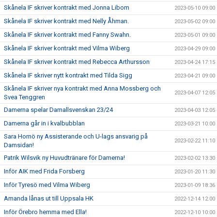
Skånela IF skriver kontrakt med Jonna Libom
2023-05-10 09:00
Skånela IF skriver kontrakt med Nelly Åhman.
2023-05-02 09:00
Skånela IF skriver kontrakt med Fanny Swahn.
2023-05-01 09:00
Skånela IF skriver kontrakt med Vilma Wiberg
2023-04-29 09:00
Skånela IF skriver kontrakt med Rebecca Arthursson
2023-04-24 17:15
Skånela IF skriver nytt kontrakt med Tilda Sigg
2023-04-21 09:00
Skånela IF skriver nya kontrakt med Anna Mossberg och
2023-04-07 12:05
Svea Tenggren
Damerna spelar Damallsvenskan 23/24
2023-04-03 12:05
Damerna går in i kvalbubblan
2023-03-21 10:00
Sara Hornö ny Assisterande och U-lags ansvarig på
2023-02-22 11:10
Damsidan!
Patrik Wilsvik ny Huvudtränare för Damerna!
2023-02-02 13:30
Inför AIK med Frida Forsberg
2023-01-20 11:30
Inför Tyresö med Vilma Wiberg
2023-01-09 18:36
Amanda lånas ut till Uppsala HK
2022-12-14 12:00
Inför Örebro hemma med Ella!
2022-12-10 10:00