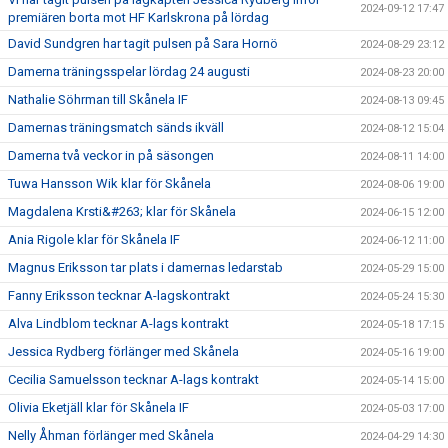
2024-09-12 17:47
premiären borta mot HF Karlskrona på lördag
David Sundgren har tagit pulsen på Sara Hornö
2024-08-29 23:12
Damerna träningsspelar lördag 24 augusti
2024-08-23 20:00
Nathalie Söhrman till Skånela IF
2024-08-13 09:45
Damernas träningsmatch sänds ikväll
2024-08-12 15:04
Damerna två veckor in på säsongen
2024-08-11 14:00
Tuwa Hansson Wik klar för Skånela
2024-08-06 19:00
Magdalena Krsti&#263; klar för Skånela
2024-06-15 12:00
Ania Rigole klar för Skånela IF
2024-06-12 11:00
Magnus Eriksson tar plats i damernas ledarstab
2024-05-29 15:00
Fanny Eriksson tecknar A-lagskontrakt
2024-05-24 15:30
Alva Lindblom tecknar A-lags kontrakt
2024-05-18 17:15
Jessica Rydberg förlänger med Skånela
2024-05-16 19:00
Cecilia Samuelsson tecknar A-lags kontrakt
2024-05-14 15:00
Olivia Eketjäll klar för Skånela IF
2024-05-03 17:00
Nelly Åhman förlänger med Skånela
2024-04-29 14:30