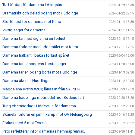
Tuff lördag för damerna i Alingsås
2024-01-29 13:30
Dramatiskt och delad poäng mot Huddinge
2024-01-22 22:15
Storförlust för damerna mot Kärra
2024-01-14 16:30
Viktig seger för damerna
2024-01-11 11:15
Damerna tar med sig ännu en förlust
2023-12-18 17:15
Damerna förlorar med uddamålet mot Kärra
2023-12-11 17:15
Damerna halkar tillbaka i förlust spåret
2023-12-04 12:00
Damerna tar säsongens första seger
2023-11-20 13:00
Damerna tar en poäng borta mot Huddinge
2023-11-13 09:30
Damerna åker till Huddinge
2023-11-12 12:05
Magdalena Krsti&#263; lånas in från Skuru IK
2023-10-29 12:53
Damerna hade inga motmedel mot Bodens fart
2023-10-28 18:20
Tung eftermiddag i Uddevalla för damerna
2023-10-22 20:00
Skånela förlorar en jämn kamp mot OV Helsingborg
2023-10-16 15:25
Förlust med 5 mot Tyresö
2023-10-12 09:22
Pato reflekterar inför damernas hemmapremiär..
2023-09-30 11:41