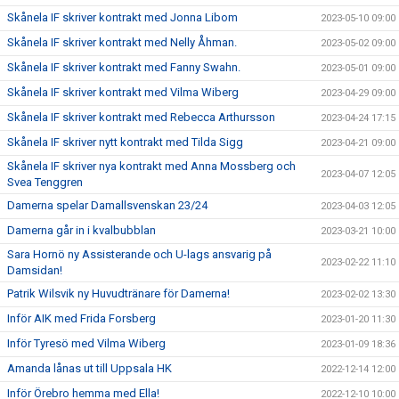
Skånela IF skriver kontrakt med Jonna Libom
2023-05-10 09:00
Skånela IF skriver kontrakt med Nelly Åhman.
2023-05-02 09:00
Skånela IF skriver kontrakt med Fanny Swahn.
2023-05-01 09:00
Skånela IF skriver kontrakt med Vilma Wiberg
2023-04-29 09:00
Skånela IF skriver kontrakt med Rebecca Arthursson
2023-04-24 17:15
Skånela IF skriver nytt kontrakt med Tilda Sigg
2023-04-21 09:00
Skånela IF skriver nya kontrakt med Anna Mossberg och
2023-04-07 12:05
Svea Tenggren
Damerna spelar Damallsvenskan 23/24
2023-04-03 12:05
Damerna går in i kvalbubblan
2023-03-21 10:00
Sara Hornö ny Assisterande och U-lags ansvarig på
2023-02-22 11:10
Damsidan!
Patrik Wilsvik ny Huvudtränare för Damerna!
2023-02-02 13:30
Inför AIK med Frida Forsberg
2023-01-20 11:30
Inför Tyresö med Vilma Wiberg
2023-01-09 18:36
Amanda lånas ut till Uppsala HK
2022-12-14 12:00
Inför Örebro hemma med Ella!
2022-12-10 10:00