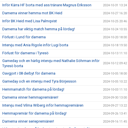
Inför Kärra HF borta med ass tränare Magnus Eriksson
2024-10-31 13:24
Damerna vinner hemma mot BK Heid
2024-10-27 16:20
Inför BK Heid med Lisa Palmqvist
2024-10-25 20:46
Damerna har viktig match hemma på lördag!
2024-10-24 10:55
Förlust i Lund för damerna
2024-10-20 18:00
Intervju med Ania Rigole inför Lugi borta
2024-10-18 19:50
Förlust för damerna i Tyresö
2024-10-13 11:10
Gameday och en härlig intervju med Nathalie Söhrman inför
2024-10-12 09:42
Tyresö borta
Oavgjort i 08 derbyt för damerna
2024-10-05 18:00
Gameday och en intervju med Tyra Börjesson
2024-10-05 10:22
Hemmamatch för damerna på lördag!
2024-10-03 11:10
Damerna vinner hemmapremiären!
2024-09-30 13:00
Intervju med Vilma Wiberg inför hemmapremiären
2024-09-27 13:22
Hemmapremiär för damerna på lördag!
2024-09-26 13:41
Damerna vinner seriepremiären!
2024-09-16 11:45