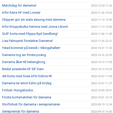
Matchdag för damerna!
2022-12-03 11:26
Inför Kärra HF med Lovisa!
2022-11-26 10:02
Chippen gör sin sista säsong med damerna.
2022-11-14 13:30
Inför Kroppskultur hemma med Jonna Libom!
2022-11-12 13:00
GUIF borta med Filippa Ryd Sandberg!
2022-11-06 11:00
Lisa Palmqvist förstärker Damerna!
2022-11-05 22:21
Ystad kommer på besök i Vikingahallen!
2022-10-21 17:25
Damerna tog sin första poäng
2022-10-16 22:05
Damerna åker till Helsingborg..
2022-10-15 17:00
Beslut avseende HF SIF Dam
2022-10-15 10:55
4st korta med Svea inför Eslövs IK!
2022-10-07 17:00
Damerna tar emot Eslöv på lördag
2022-10-07 11:27
Förlust i Kungsbacka..
2022-10-04 20:01
Första bortamatchen för damerna
2022-10-01 16:10
Storförlust för damerna i seriepremiären
2022-09-19 12:24
Seriepremiär för damerna
2022-09-16 14:00