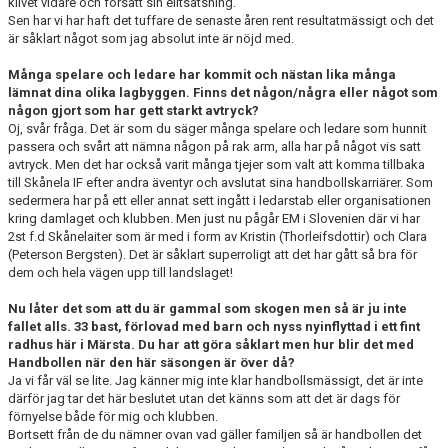
klivet vidare och forsatt sin elitsatsning.
Sen har vi har haft det tuffare de senaste åren rent resultatmässigt och det
är såklart något som jag absolut inte är nöjd med.
Många spelare och ledare har kommit och nästan lika många
lämnat dina olika lagbyggen. Finns det någon/några eller något som
någon gjort som har gett starkt avtryck?
Oj, svår fråga. Det är som du säger många spelare och ledare som hunnit
passera och svårt att nämna någon på rak arm, alla har på något vis satt
avtryck. Men det har också varit många tjejer som valt att komma tillbaka
till Skånela IF efter andra äventyr och avslutat sina handbollskarriärer. Som
sedermera har på ett eller annat sett ingått i ledarstab eller organisationen
kring damlaget och klubben. Men just nu pågår EM i Slovenien där vi har
2st f.d Skånelaiter som är med i form av Kristin (Thorleifsdottir) och Clara
(Peterson Bergsten). Det är såklart superroligt att det har gått så bra för
dem och hela vägen upp till landslaget!
Nu låter det som att du är gammal som skogen men så är ju inte
fallet alls. 33 bast, förlovad med barn och nyss nyinflyttad i ett fint
radhus här i Märsta. Du har att göra såklart men hur blir det med
Handbollen när den här säsongen är över då?
Ja vi får väl se lite. Jag känner mig inte klar handbollsmässigt, det är inte
därför jag tar det här beslutet utan det känns som att det är dags för
förnyelse både för mig och klubben.
Bortsett från de du nämner ovan vad gäller familjen så är handbollen det