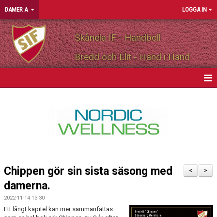
DAMER A
LOGGA IN
Skånela IF - Handboll
Bredd och Elit - Hand i Hand
HEM
NYHETER
KALENDER
MATCHER
Chippen gör sin sista säsong med
<
>
TRUPPEN
damerna.
2022-11-14 13:30
BILDGALLERI
Ett långt kapitel kan mer sammanfattas