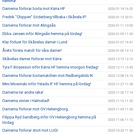
hemma!
Damerna förlorar borta mot Kärra HF
2026-01-18 16:05
Fredrik "Chippen" Söderberg tillbaka i Skånela IF!
2026-01-13 20:51
Damerna förlorar mot Alingsås
2026-01-11 13:00
Ebba Jansen inför Alingsås hemma på lördag!
2026-01-09 11:00
Klar förlust för Skånelas damer i Lund
2026-01-07 14:41
Årets första match för våra damer!
2026-01-06 15:12
Skånelas damer förlorar mot Kärra
2025-12-15 12:10
Tyra F Börjesson inför Kärra HF hemma imorgon fredag!
2025-12-11 15:40
Damerna förlorar bortamatchen mot Redbergslids IK
2025-12-08 16:10
Mini Mowinski inför Ystads IF HF hemma på lördag!
2025-11-27 11:58
Damerna tar andra raka!
2025-11-26 17:14
Damerna vinner i Halmstad!
2025-11-16 11:20
Damerna förlorar mot OV Helsingborg
2025-11-09 11:00
Filippa Ryd Sandberg inför OV Helsingborg hemma på
2025-11-06 11:15
lördag
Damerna förlorar stort mot LUGI
2025-10-20 11:30