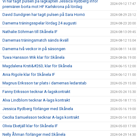
Vi har tagit pulsen på lagkapten Jessica Rydberg inför
2024-09-12 17:47
premiären borta mot HF Karlskrona på lördag
David Sundgren har tagit pulsen på Sara Hornö
2024-08-29 23:12
Damerna träningsspelar lördag 24 augusti
2024-08-23 20:00
Nathalie Söhrman till Skånela IF
2024-08-13 09:45
Damernas träningsmatch sänds ikväll
2024-08-12 15:04
Damerna två veckor in på säsongen
2024-08-11 14:00
Tuwa Hansson Wik klar för Skånela
2024-08-06 19:00
Magdalena Krsti&#263; klar för Skånela
2024-06-15 12:00
Ania Rigole klar för Skånela IF
2024-06-12 11:00
Magnus Eriksson tar plats i damernas ledarstab
2024-05-29 15:00
Fanny Eriksson tecknar A-lagskontrakt
2024-05-24 15:30
Alva Lindblom tecknar A-lags kontrakt
2024-05-18 17:15
Jessica Rydberg förlänger med Skånela
2024-05-16 19:00
Cecilia Samuelsson tecknar A-lags kontrakt
2024-05-14 15:00
Olivia Eketjäll klar för Skånela IF
2024-05-03 17:00
Nelly Åhman förlänger med Skånela
2024-04-29 14:30