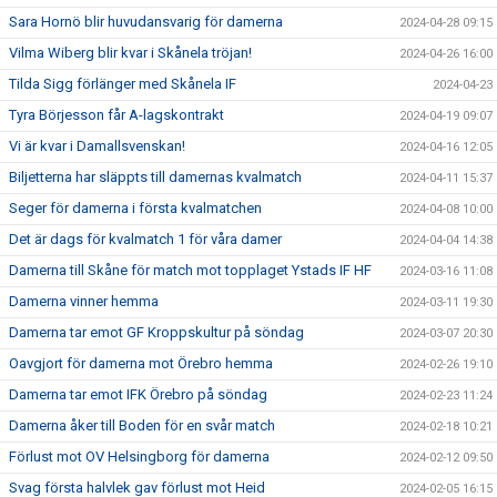
Sara Hornö blir huvudansvarig för damerna
2024-04-28 09:15
Vilma Wiberg blir kvar i Skånela tröjan!
2024-04-26 16:00
Tilda Sigg förlänger med Skånela IF
2024-04-23
Tyra Börjesson får A-lagskontrakt
2024-04-19 09:07
Vi är kvar i Damallsvenskan!
2024-04-16 12:05
Biljetterna har släppts till damernas kvalmatch
2024-04-11 15:37
Seger för damerna i första kvalmatchen
2024-04-08 10:00
Det är dags för kvalmatch 1 för våra damer
2024-04-04 14:38
Damerna till Skåne för match mot topplaget Ystads IF HF
2024-03-16 11:08
Damerna vinner hemma
2024-03-11 19:30
Damerna tar emot GF Kroppskultur på söndag
2024-03-07 20:30
Oavgjort för damerna mot Örebro hemma
2024-02-26 19:10
Damerna tar emot IFK Örebro på söndag
2024-02-23 11:24
Damerna åker till Boden för en svår match
2024-02-18 10:21
Förlust mot OV Helsingborg för damerna
2024-02-12 09:50
Svag första halvlek gav förlust mot Heid
2024-02-05 16:15