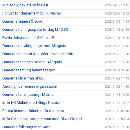
Mini Mowinski till Skånela IF
2025-04-30 13:45
Förlust för damerna mot HK Malmö
2025-02-22 18:52
Damerna vinner i Örebro!
2025-01-13 11:15
Damerna träningsspelar lördag kl 12.30
2025-01-03 21:35
Flavia Johansson till Skånela IF
2025-01-01 15:00
Damerna tar viktig seger mot Alingsås
2024-12-23 15:15
Damerna tar emot Alingsås i revanschmöte
2024-12-20 11:20
Damerna tar ingen poäng i Alingsås
2024-12-08 15:30
Damerna tar tung hemmaseger!
2024-12-01 22:20
Damerna lånar från Skuru
2024-11-29 11:45
Ändring i damernas organisation
2024-11-28 14:30
Damerna tar en poäng i Malmö
2024-11-18 10:00
Inför HK Malmö med Kinga Kozdra!
2024-11-17 10:27
Första hemma förlusten för damerna
2024-11-10 09:40
Inför OV Helsingborg hemma med Olivia Eketjäll
2024-11-09 08:24
Damerna föll tungt mot Kärra
2024-11-03 16:30