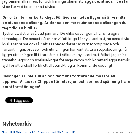
jag brinner allra mest för och har inga planer att lägga det åt sidan. Sen får
vi se lite vad tiden har att utvisa.
Om vi är lite mer kortsiktiga. För även om tiden flyger så är vi mitt i
en stundande säsong. Är denna den mest utmanande säsongen du
tagit dig an hittills?
Tycker att det är svårt att jämföra. De olika säsongerna har sina egna
utmaningar. De senaste åren har vi fått kriga för nytt kontrakt, nu senast via
kval. Men vi har också haft säsonger där vi har varit topptippade och
förväntningar, pressen och utmaningen har varit att ta en topplacering. I år
ligger utmaningen likt förra året att säkra ett nytt kontrakt. Vilket jag, mina
tränarkollegor och spelare krigar för varje vecka och kommer lägga ner vår
själ för att vi skall förbli ett allsvenskt lag till kommande säsong!
Säsongen är inte slut än och det finns fortfarande massor att
uppleva. Vi tackar Chippen för intervjun och ser med spänning fram
emot fortsättningen!
Nyhetsarkiv
Tyra F Börjesson förlänger med Skånela IF
2026-05-18 19:32