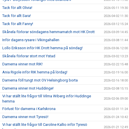
Tack för allt Olivia!
2026-05-11 19:30
Tack för allt Sara!
2026-04-02 11:30
Tack för allt Fanny!
2026-03-12 15:24
Skånela förlorar söndagens hemmamatch mot HK Drott
2026-03-09 14:45
Inför dagens rysare i Vikingahallen
2026-03-08 11:44
Lollo Eriksson inför HK Drott hemma på söndag!
2026-03-06 12:00
Skånela förlorar stort mot Ystad
2026-03-02 13:23
Damerna vinner mot RIK!
2026-02-22 15:48
Ania Rigole inför RIK hemma på lördag!
2026-02-19 16:00
Damerna föll tungt mot OV Helsingborg borta
2026-02-16 18:00
Damerna vinner mot Huddinge!
2026-02-08 15:15
Vi har ställt lite frågor till Vilma Wiberg inför Huddinge
2026-02-06 09:00
hemma
Förlust för damerna i Karlskrona
2026-02-01 11:24
Damerna vinner mot Tyresö!
2026-01-24 10:42
Vi har ställt lite frågor till Caroline Kallio inför Tyresö
2026-01-21 12:49