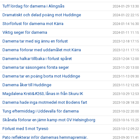
Tuff lördag för damerna i Alingsås
2024-01-29 13:30
Dramatiskt och delad poäng mot Huddinge
2024-01-22 22:15
Storförlust för damerna mot Kärra
2024-01-14 16:30
Viktig seger för damerna
2024-01-11 11:15
Damerna tar med sig ännu en förlust
2023-12-18 17:15
Damerna förlorar med uddamålet mot Kärra
2023-12-11 17:15
Damerna halkar tillbaka i förlust spåret
2023-12-04 12:00
Damerna tar säsongens första seger
2023-11-20 13:00
Damerna tar en poäng borta mot Huddinge
2023-11-13 09:30
Damerna åker till Huddinge
2023-11-12 12:05
Magdalena Krsti&#263; lånas in från Skuru IK
2023-10-29 12:53
Damerna hade inga motmedel mot Bodens fart
2023-10-28 18:20
Tung eftermiddag i Uddevalla för damerna
2023-10-22 20:00
Skånela förlorar en jämn kamp mot OV Helsingborg
2023-10-16 15:25
Förlust med 5 mot Tyresö
2023-10-12 09:22
Pato reflekterar inför damernas hemmapremiär..
2023-09-30 11:41