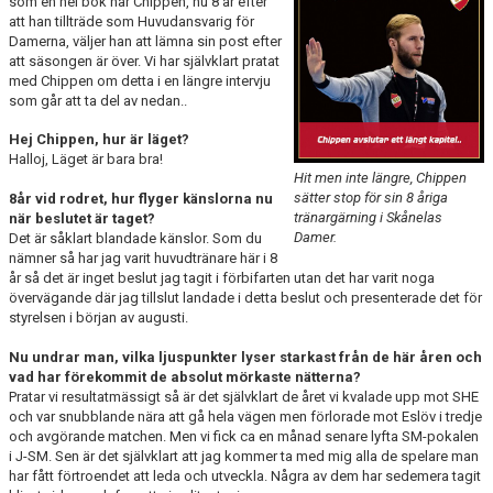
som en hel bok när Chippen, nu 8 år efter
DOKUMENT
att han tillträde som Huvudansvarig för
Damerna, väljer han att lämna sin post efter
KONTAKT
att säsongen är över. Vi har självklart pratat
med Chippen om detta i en längre intervju
som går att ta del av nedan..
Hej Chippen, hur är läget?
Halloj, Läget är bara bra!
Hit men inte längre, Chippen
sätter stop för sin 8 åriga
8år vid rodret, hur flyger känslorna nu
tränargärning i Skånelas
när beslutet är taget?
Damer.
Det är såklart blandade känslor. Som du
nämner så har jag varit huvudtränare här i 8
år så det är inget beslut jag tagit i förbifarten utan det har varit noga
övervägande där jag tillslut landade i detta beslut och presenterade det för
styrelsen i början av augusti.
Nu undrar man, vilka ljuspunkter lyser starkast från de här åren och
vad har förekommit de absolut mörkaste nätterna?
Pratar vi resultatmässigt så är det självklart de året vi kvalade upp mot SHE
och var snubblande nära att gå hela vägen men förlorade mot Eslöv i tredje
och avgörande matchen. Men vi fick ca en månad senare lyfta SM-pokalen
i J-SM. Sen är det självklart att jag kommer ta med mig alla de spelare man
har fått förtroendet att leda och utveckla. Några av dem har sedemera tagit