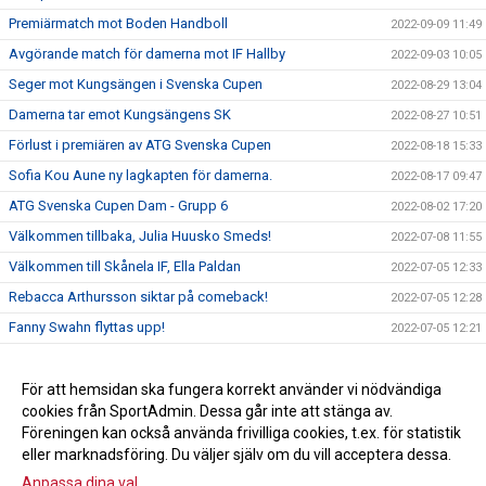
Premiärmatch mot Boden Handboll
2022-09-09 11:49
Avgörande match för damerna mot IF Hallby
2022-09-03 10:05
Seger mot Kungsängen i Svenska Cupen
2022-08-29 13:04
Damerna tar emot Kungsängens SK
2022-08-27 10:51
Förlust i premiären av ATG Svenska Cupen
2022-08-18 15:33
Sofia Kou Aune ny lagkapten för damerna.
2022-08-17 09:47
ATG Svenska Cupen Dam - Grupp 6
2022-08-02 17:20
Välkommen tillbaka, Julia Huusko Smeds!
2022-07-08 11:55
Välkommen till Skånela IF, Ella Paldan
2022-07-05 12:33
Rebacca Arthursson siktar på comeback!
2022-07-05 12:28
Fanny Swahn flyttas upp!
2022-07-05 12:21
Amanda Vinelund lämnar för SHE
2022-05-24 16:15
Gruppindelning till ATG Svenska Cupen är klar
För att hemsidan ska fungera korrekt använder vi nödvändiga
2022-05-20 16:37
cookies från SportAdmin. Dessa går inte att stänga av.
Damerna kvar i Allsvenskan
2022-05-20 16:17
Föreningen kan också använda frivilliga cookies, t.ex. för statistik
eller marknadsföring. Du väljer själv om du vill acceptera dessa.
Anpassa dina val