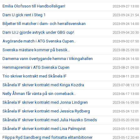
Emilia Olofsson till Handbollsligan!
2023-09-27 13:00
Dam U gick rent i Steg 1
2023-09-24 21:54
Biljetter till matcher i dam- och herrallsvenskan
2023-09-24 14:00
Dam U/J gjorde avtryck under GBG cup!
2023-09-04 20:30
Avgörande match i ATG Svenska Cupen..
2023-09-02 07:50
Svenska mästare kommer på besök..
2023-08-25 09:00
Damerna vann övertygande hemma i Vikingahallen
2023-08-24 14:50
Hemmapremiär i ATG Svenska Cupen
2023-08-21 09:00
Trio skriver kontrakt med Skånela IF
2023-08-11 23:20
Skånela IF skriver kontrakt med Kinga Kozdra
2023-07-08 13:13
Nelly Åhman får vänta på sin comeback..
2023-06-17 13:00
Skånela IF skriver kontrakt med Jonna Lindgren
2023-06-16 09:00
Skånela IF skriver kontrakt med Jessica Rydberg
2023-05-24 12:01
Skånela IF skriver kontrakt med Julia Huusko Smeds
2023-05-20 09:00
Skånela IF skriver kontrakt med Lisa Palmqvist
2023-05-15 09:00
Filippa Ryd Sandberg med fortsatta elitambitioner
2023-05-12 20:40