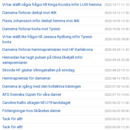
Vi har ställt några frågor till Kinga Kozdra inför LUGI hemma
2025-10-17 11:10
Damerna förlorar derbyt mot AIK
2025-10-12 17:30
Flavia Johansson inför derbyt hemma mot AIK
2025-10-09 13:20
Damerna förlorar borta mot Tyresö
2025-10-06 14:30
Vi har ställt lite frågor till Jessica Rydberg inför Tyresö
2025-10-03 18:00
borta
Damerna förlorar hemmapremiären mot HF Karlskrona
2025-09-29 11:45
Hemsidan har tagit pulsen på Olivia Eketjäll inför
2025-09-24 23:28
seriepremiären
Skövde HF gästar Vikingahallen på söndag
2025-08-23 10:10
Hemmapremiär för damerna!
2025-08-15 18:55
Damerna är igång med den kollektiva träningen
2025-07-30 16:00
ATG Svenska Cupen för våra damer
2025-07-10 13:05
Caroline Kallio uttagen till U19 landslaget
2025-06-22 11:00
Förlängningar hos Skånelas damer
2025-06-05 09:00
Tack för allt!
2025-05-22 20:15
Tack för allt!
2025-05-09 12:30