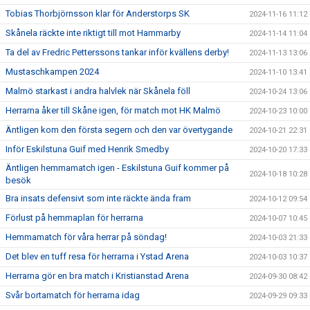
Tobias Thorbjörnsson klar för Anderstorps SK
2024-11-16 11:12
Skånela räckte inte riktigt till mot Hammarby
2024-11-14 11:04
Ta del av Fredric Petterssons tankar inför kvällens derby!
2024-11-13 13:06
Mustaschkampen 2024
2024-11-10 13:41
Malmö starkast i andra halvlek när Skånela föll
2024-10-24 13:06
Herrarna åker till Skåne igen, för match mot HK Malmö
2024-10-23 10:00
Äntligen kom den första segern och den var övertygande
2024-10-21 22:31
Inför Eskilstuna Guif med Henrik Smedby
2024-10-20 17:33
Äntligen hemmamatch igen - Eskilstuna Guif kommer på
2024-10-18 10:28
besök
Bra insats defensivt som inte räckte ända fram
2024-10-12 09:54
Förlust på hemmaplan för herrarna
2024-10-07 10:45
Hemmamatch för våra herrar på söndag!
2024-10-03 21:33
Det blev en tuff resa för herrarna i Ystad Arena
2024-10-03 10:37
Herrarna gör en bra match i Kristianstad Arena
2024-09-30 08:42
Svår bortamatch för herrarna idag
2024-09-29 09:33