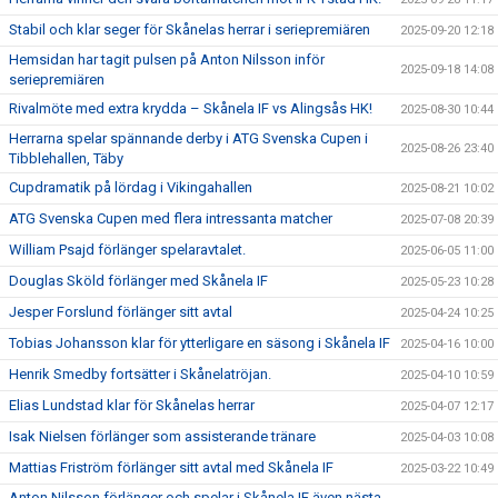
Stabil och klar seger för Skånelas herrar i seriepremiären
2025-09-20 12:18
Hemsidan har tagit pulsen på Anton Nilsson inför
2025-09-18 14:08
seriepremiären
Rivalmöte med extra krydda – Skånela IF vs Alingsås HK!
2025-08-30 10:44
Herrarna spelar spännande derby i ATG Svenska Cupen i
2025-08-26 23:40
Tibblehallen, Täby
Cupdramatik på lördag i Vikingahallen
2025-08-21 10:02
ATG Svenska Cupen med flera intressanta matcher
2025-07-08 20:39
William Psajd förlänger spelaravtalet.
2025-06-05 11:00
Douglas Sköld förlänger med Skånela IF
2025-05-23 10:28
Jesper Forslund förlänger sitt avtal
2025-04-24 10:25
Tobias Johansson klar för ytterligare en säsong i Skånela IF
2025-04-16 10:00
Henrik Smedby fortsätter i Skånelatröjan.
2025-04-10 10:59
Elias Lundstad klar för Skånelas herrar
2025-04-07 12:17
Isak Nielsen förlänger som assisterande tränare
2025-04-03 10:08
Mattias Friström förlänger sitt avtal med Skånela IF
2025-03-22 10:49
Anton Nilsson förlänger och spelar i Skånela IF även nästa