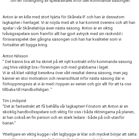
om en förlängning av spelaravtalet inför den kommande säsongen.
BILDGALLERI
DOKUMENT
Anton är en kille med stort hjärta för Skånela IF och han är dessutom
lagkapten i herrlaget. Vi är nöjda med att vi har kommit överens och att han
spelar i vår Skånelatröja även nästa säsong. Anton är en viktig
KONTAKT
tvåvägsspelare som framför allt har gjort avtryck med sin räckvidd i
försvarsspelet den gångna säsongen och han har kvaliteter som vi
fortsätter att bygga kring.
Anton Nilsson
” Det känns bra att ha skrivit på ett nytt kontrakt inför kommande säsong.
Jag trivs väldigt bra i föreningen och med grabbarna i laget.
Vi är så klart väldigt besvikna över vårt resultat denna säsong, men jag
känner en stor motivation och revanschlust inför nästa säsong där vi
förhoppningsvis at vi är med i toppen av serien och gör allt för att ta oss
tillbaka till Handbollsligan. ”
Tim Lindqvist
“Det är fantastiskt att få behålla vår lagkapten! Förutom att Anton är en
skicklig handbollsspelare och viktig för oss i båda riktningarna på planen,
är han också en fin person och en stark ledare - både på och utanför
banan.”
Ytterligare en viktig kugge i vårt lagbygge är klar och mycket börjar att sätta