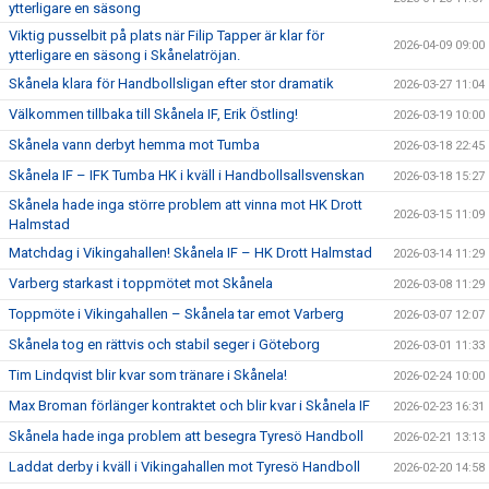
ytterligare en säsong
Viktig pusselbit på plats när Filip Tapper är klar för
2026-04-09 09:00
ytterligare en säsong i Skånelatröjan.
Skånela klara för Handbollsligan efter stor dramatik
2026-03-27 11:04
Välkommen tillbaka till Skånela IF, Erik Östling!
2026-03-19 10:00
Skånela vann derbyt hemma mot Tumba
2026-03-18 22:45
Skånela IF – IFK Tumba HK i kväll i Handbollsallsvenskan
2026-03-18 15:27
Skånela hade inga större problem att vinna mot HK Drott
2026-03-15 11:09
Halmstad
Matchdag i Vikingahallen! Skånela IF – HK Drott Halmstad
2026-03-14 11:29
Varberg starkast i toppmötet mot Skånela
2026-03-08 11:29
Toppmöte i Vikingahallen – Skånela tar emot Varberg
2026-03-07 12:07
Skånela tog en rättvis och stabil seger i Göteborg
2026-03-01 11:33
Tim Lindqvist blir kvar som tränare i Skånela!
2026-02-24 10:00
Max Broman förlänger kontraktet och blir kvar i Skånela IF
2026-02-23 16:31
Skånela hade inga problem att besegra Tyresö Handboll
2026-02-21 13:13
Laddat derby i kväll i Vikingahallen mot Tyresö Handboll
2026-02-20 14:58