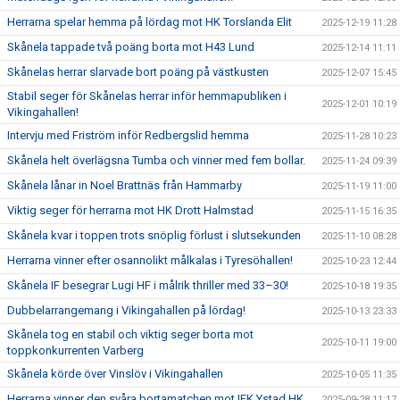
Herrarna spelar hemma på lördag mot HK Torslanda Elit
2025-12-19 11:28
Skånela tappade två poäng borta mot H43 Lund
2025-12-14 11:11
Skånelas herrar slarvade bort poäng på västkusten
2025-12-07 15:45
Stabil seger för Skånelas herrar inför hemmapubliken i
2025-12-01 10:19
Vikingahallen!
Intervju med Friström inför Redbergslid hemma
2025-11-28 10:23
Skånela helt överlägsna Tumba och vinner med fem bollar.
2025-11-24 09:39
Skånela lånar in Noel Brattnäs från Hammarby
2025-11-19 11:00
Viktig seger för herrarna mot HK Drott Halmstad
2025-11-15 16:35
Skånela kvar i toppen trots snöplig förlust i slutsekunden
2025-11-10 08:28
Herrarna vinner efter osannolikt målkalas i Tyresöhallen!
2025-10-23 12:44
Skånela IF besegrar Lugi HF i målrik thriller med 33–30!
2025-10-18 19:35
Dubbelarrangemang i Vikingahallen på lördag!
2025-10-13 23:33
Skånela tog en stabil och viktig seger borta mot
2025-10-11 19:00
toppkonkurrenten Varberg
Skånela körde över Vinslöv i Vikingahallen
2025-10-05 11:35
Herrarna vinner den svåra bortamatchen mot IFK Ystad HK.
2025-09-28 11:17