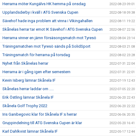
Herrarna möter Kungälvs HK hemma på onsdag
2022-08-23 09:01
Upplandsderby i kväll i ATG Svenska Cupen
2022-08-18 09:38
Sävehof hade inga problem att vinna i Vikingahallen
2022-08-11 19:22
Skånelas herrar tar emot IK Sävehof i ATG Svenska Cupen
2022-08-07 22:56
Herrarna vinner en jämn försäsongsmatch mot Tyresö
2022-08-04 23:14
Träningsmatchen mot Tyresö sänds på SolidSport
2022-08-03 21:08
Träningsmatch för herrarna på torsdag
2022-08-02 23:28
Nyhet från Skånelas herrar
2022-07-31 22:04
Herrarna är i gång igen efter semestern
2022-07-31 22:01
Kevin Isberg lämnar Skånela IF
2022-07-19 12:43
Skånelas herrar laddar om .....
2022-07-05 22:20
Erik Östling lämnar Skånela IF
2022-06-20 22:43
Skånela Golf Trophy 2022
2022-06-20 22:22
Iris Ganibegovic klar för Skånela IF:s herrar
2022-06-06 20:35
Gruppindelning till ATG Svenska Cupen är klar
2022-05-20 16:41
Karl Dahlkvist lämnar Skånela IF
2022-05-17 12:44