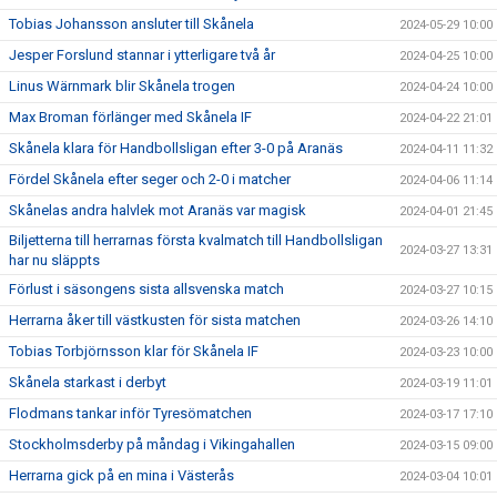
Tobias Johansson ansluter till Skånela
2024-05-29 10:00
Jesper Forslund stannar i ytterligare två år
2024-04-25 10:00
Linus Wärnmark blir Skånela trogen
2024-04-24 10:00
Max Broman förlänger med Skånela IF
2024-04-22 21:01
Skånela klara för Handbollsligan efter 3-0 på Aranäs
2024-04-11 11:32
Fördel Skånela efter seger och 2-0 i matcher
2024-04-06 11:14
Skånelas andra halvlek mot Aranäs var magisk
2024-04-01 21:45
Biljetterna till herrarnas första kvalmatch till Handbollsligan
2024-03-27 13:31
har nu släppts
Förlust i säsongens sista allsvenska match
2024-03-27 10:15
Herrarna åker till västkusten för sista matchen
2024-03-26 14:10
Tobias Torbjörnsson klar för Skånela IF
2024-03-23 10:00
Skånela starkast i derbyt
2024-03-19 11:01
Flodmans tankar inför Tyresömatchen
2024-03-17 17:10
Stockholmsderby på måndag i Vikingahallen
2024-03-15 09:00
Herrarna gick på en mina i Västerås
2024-03-04 10:01