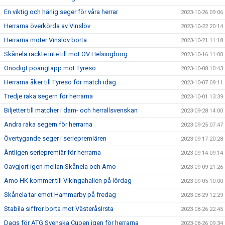
En viktig och härlig seger för våra herrar
2023-10-26 09:06
Herrarna överkörda av Vinslöv
2023-10-22 20:14
Herrarna möter Vinslöv borta
2023-10-21 11:18
Skånela räckte inte till mot OV Helsingborg
2023-10-16 11:00
Onödigt poängtapp mot Tyresö
2023-10-08 10:43
Herrarna åker till Tyresö för match idag
2023-10-07 09:11
Tredje raka segern för herrarna
2023-10-01 13:39
Biljetter till matcher i dam- och herrallsvenskan
2023-09-28 14:00
Andra raka segern för herrarna
2023-09-25 07:47
Övertygande seger i seriepremiären
2023-09-17 20:28
Äntligen seriepremiär för herrarna
2023-09-14 09:14
Oavgjort igen mellan Skånela och Amo
2023-09-09 21:26
Amo HK kommer till Vikingahallen på lördag
2023-09-05 10:00
Skånela tar emot Hammarby på fredag
2023-08-29 12:29
Stabila siffror borta mot VästeråsIrsta
2023-08-26 22:45
Dags för ATG Svenska Cupen igen för herrarna
2023-08-26 09:34