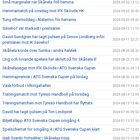
Små marginaler när Skånela föll hemma
2024-09-26 13:12
Hemmamatch på onsdag mot IFK Skövde HK
2024-09-23 20:40
Tung eftermiddag i Alstermo för herrarna
2024-09-22 09:40
Sävehof var starkast i premiären
2024-09-15 11:10
David Sundgren har tagit pulsen på Simon Lindberg inför
2024-09-11 22:21
premiären mot IK Sävehof
Skånela körde över Tumba i andra halvlek
2024-08-29 08:32
Ung och lovande spelare har skrivit på för Skånela IF
2024-08-25 11:29
Skånelaseger mot IFK Skövde i ATG Svenska Cupen
2024-08-25 09:13
Hemmapremiär i ATG Svenska Cupen på lördag
2024-08-20 14:00
Väskförbud i Vikingahallen
2024-08-19 14:42
Träningsmatch mot Tyresö Handboll på torsdag
2024-08-14 13:09
Träningsmatchen mot Tyresö Handboll har flyttats
2024-08-13 13:46
David har tagit pulsen på Tim Lindqvist
2024-07-30 09:54
Biljettsläpp ATG Svenska Cupen omgång 4
2024-07-13 21:54
Spelschemat för omgång 4 i ATG Svenska Cupen klart
2024-06-27 12:42
Isak Svarén fortsätter i Skånelas tröja
2024-06-19 10:00