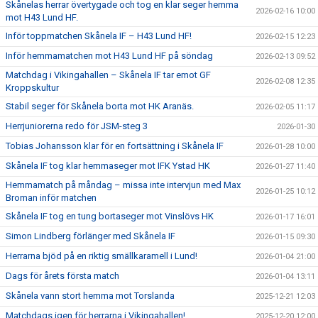
Skånelas herrar övertygade och tog en klar seger hemma
2026-02-16 10:00
mot H43 Lund HF.
Inför toppmatchen Skånela IF – H43 Lund HF!
2026-02-15 12:23
Inför hemmamatchen mot H43 Lund HF på söndag
2026-02-13 09:52
Matchdag i Vikingahallen – Skånela IF tar emot GF
2026-02-08 12:35
Kroppskultur
Stabil seger för Skånela borta mot HK Aranäs.
2026-02-05 11:17
Herrjuniorerna redo för JSM-steg 3
2026-01-30
Tobias Johansson klar för en fortsättning i Skånela IF
2026-01-28 10:00
Skånela IF tog klar hemmaseger mot IFK Ystad HK
2026-01-27 11:40
Hemmamatch på måndag – missa inte intervjun med Max
2026-01-25 10:12
Broman inför matchen
Skånela IF tog en tung bortaseger mot Vinslövs HK
2026-01-17 16:01
Simon Lindberg förlänger med Skånela IF
2026-01-15 09:30
Herrarna bjöd på en riktig smällkaramell i Lund!
2026-01-04 21:00
Dags för årets första match
2026-01-04 13:11
Skånela vann stort hemma mot Torslanda
2025-12-21 12:03
Matchdags igen för herrarna i Vikingahallen!
2025-12-20 12:00