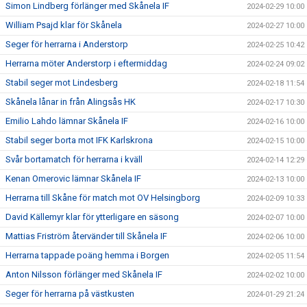
Simon Lindberg förlänger med Skånela IF
2024-02-29 10:00
William Psajd klar för Skånela
2024-02-27 10:00
Seger för herrarna i Anderstorp
2024-02-25 10:42
Herrarna möter Anderstorp i eftermiddag
2024-02-24 09:02
Stabil seger mot Lindesberg
2024-02-18 11:54
Skånela lånar in från Alingsås HK
2024-02-17 10:30
Emilio Lahdo lämnar Skånela IF
2024-02-16 10:00
Stabil seger borta mot IFK Karlskrona
2024-02-15 10:00
Svår bortamatch för herrarna i kväll
2024-02-14 12:29
Kenan Omerovic lämnar Skånela IF
2024-02-13 10:00
Herrarna till Skåne för match mot OV Helsingborg
2024-02-09 10:33
David Källemyr klar för ytterligare en säsong
2024-02-07 10:00
Mattias Friström återvänder till Skånela IF
2024-02-06 10:00
Herrarna tappade poäng hemma i Borgen
2024-02-05 11:54
Anton Nilsson förlänger med Skånela IF
2024-02-02 10:00
Seger för herrarna på västkusten
2024-01-29 21:24