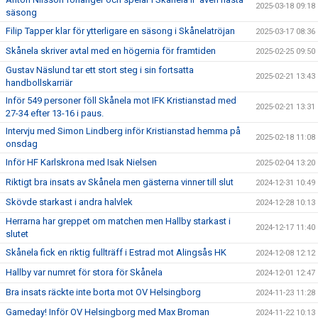
2025-03-18 09:18
säsong
Filip Tapper klar för ytterligare en säsong i Skånelatröjan
2025-03-17 08:36
Skånela skriver avtal med en högernia för framtiden
2025-02-25 09:50
Gustav Näslund tar ett stort steg i sin fortsatta
2025-02-21 13:43
handbollskarriär
Inför 549 personer föll Skånela mot IFK Kristianstad med
2025-02-21 13:31
27-34 efter 13-16 i paus.
Intervju med Simon Lindberg inför Kristianstad hemma på
2025-02-18 11:08
onsdag
Inför HF Karlskrona med Isak Nielsen
2025-02-04 13:20
Riktigt bra insats av Skånela men gästerna vinner till slut
2024-12-31 10:49
Skövde starkast i andra halvlek
2024-12-28 10:13
Herrarna har greppet om matchen men Hallby starkast i
2024-12-17 11:40
slutet
Skånela fick en riktig fullträff i Estrad mot Alingsås HK
2024-12-08 12:12
Hallby var numret för stora för Skånela
2024-12-01 12:47
Bra insats räckte inte borta mot OV Helsingborg
2024-11-23 11:28
Gameday! Inför OV Helsingborg med Max Broman
2024-11-22 10:13