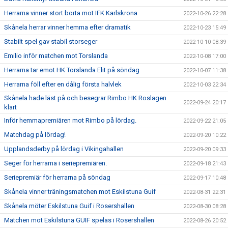
Herrarna vinner stort borta mot IFK Karlskrona
2022-10-26 22:28
Skånela herrar vinner hemma efter dramatik
2022-10-23 15:49
Stabilt spel gav stabil storseger
2022-10-10 08:39
Emilio inför matchen mot Torslanda
2022-10-08 17:00
Herrarna tar emot HK Torslanda Elit på söndag
2022-10-07 11:38
Herrarna föll efter en dålig första halvlek
2022-10-03 22:34
Skånela hade läst på och besegrar Rimbo HK Roslagen
2022-09-24 20:17
klart
Inför hemmapremiären mot Rimbo på lördag.
2022-09-22 21:05
Matchdag på lördag!
2022-09-20 10:22
Upplandsderby på lördag i Vikingahallen
2022-09-20 09:33
Seger för herrarna i seriepremiären.
2022-09-18 21:43
Seriepremiär för herrarna på söndag
2022-09-17 10:48
Skånela vinner träningsmatchen mot Eskilstuna Guif
2022-08-31 22:31
Skånela möter Eskilstuna Guif i Rosershallen
2022-08-30 08:28
Matchen mot Eskilstuna GUIF spelas i Rosershallen
2022-08-26 20:52