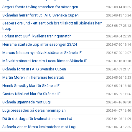
Seger i första tävlingsmatchen för säsongen
2023-08-14 08:35
Skånelas herrar först ut i ATG Svenska Cupen
2023-08-13 10:24
Jesper Forslund - ett sent och bra tillskott till Skånelas herr
2023-08-07 23:13
trupp
Förlust mot Guif i kvällens träningsmatch
2023-08-04 22:23
Herrarna startade upp inför säsongen 23/24
2023-07-30 19:14
Marcus Nilsson ny målvaktstränare i Skånela IF
2023-07-20 10:07
Målvaktstränare Herdeiro Lucau lämnar Skånela IF
2023-07-18 09:18
Skånela först ut i ATG Svenska Cupen
2023-07-09 21:51
Martin Moren in i herrarnas ledarstab
2023-05-26 13:23
Henrik Smedby klar för Skånela IF
2023-05-24 13:45
Gustav Näslund klar för Skånela IF
2023-05-09 11:06
Skånela utjämnade mot Lugi
2023-04-16 09:30
Lugi pressades på deras hemmaplan
2023-04-07 16:40
Då är det dags för kvalmatch nummer två
2023-04-06 11:09
Skånela vinner första kvalmatchen mot Lugi
2023-04-04 12:35