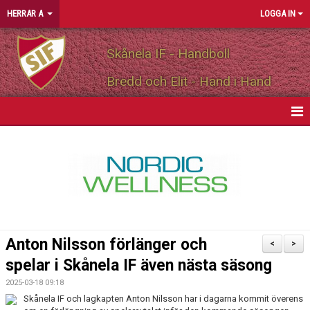
HERRAR A
LOGGA IN
Skånela IF - Handboll
Bredd och Elit - Hand i Hand
HEM
NYHETER
KALENDER
MATCHER
Anton Nilsson förlänger och
<
>
TRUPPEN
spelar i Skånela IF även nästa säsong
2025-03-18 09:18
PERSONLIGA PARTNERS
Skånela IF och lagkapten Anton Nilsson har i dagarna kommit överens