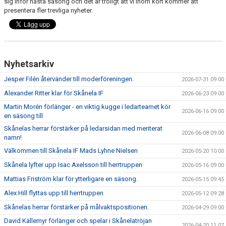
sig inför nästa säsong och det är troligt att vi inom kort kommer att
presentera fler trevliga nyheter.
Nyhetsarkiv
Jesper Filén återvänder till moderföreningen.
2026-07-31 09:00
Alexander Ritter klar för Skånela IF
2026-06-23 09:00
Martin Morén förlänger - en viktig kugge i ledarteamet kör
2026-06-16 09:00
en säsong till
Skånelas herrar förstärker på ledarsidan med meriterat
2026-06-08 09:00
namn!
Välkommen till Skånela IF Mads Lyhne Nielsen
2026-05-20 10:00
Skånela lyfter upp Isac Axelsson till herrtruppen
2026-05-16 09:00
Mattias Friström klar för ytterligare en säsong.
2026-05-15 09:45
Alex Hill flyttas upp till herrtruppen
2026-05-12 09:28
Skånelas herrar förstärker på målvaktspositionen.
2026-04-29 09:00
David Källemyr förlänger och spelar i Skånelatröjan
2026-04-20 11:07