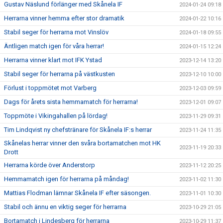
Gustav Näslund förlänger med Skånela IF
2024-01-24 09:18
Herrarna vinner hemma efter stor dramatik
2024-01-22 10:16
Stabil seger för herrarna mot Vinslöv
2024-01-18 09:55
Äntligen match igen för våra herrar!
2024-01-15 12:24
Herrarna vinner klart mot IFK Ystad
2023-12-14 13:20
Stabil seger för herrarna på västkusten
2023-12-10 10:00
Förlust i toppmötet mot Varberg
2023-12-03 09:59
Dags för årets sista hemmamatch för herrarna!
2023-12-01 09:07
Toppmöte i Vikingahallen på lördag!
2023-11-29 09:31
Tim Lindqvist ny chefstränare för Skånela IF:s herrar
2023-11-24 11:35
Skånelas herrar vinner den svåra bortamatchen mot HK
2023-11-19 20:33
Drott
Herrarna körde över Anderstorp
2023-11-12 20:25
Hemmamatch igen för herrarna på måndag!
2023-11-02 11:30
Mattias Flodman lämnar Skånela IF efter säsongen.
2023-11-01 10:30
Stabil och ännu en viktig seger för herrarna
2023-10-29 21:05
Bortamatch i Lindesberg för herrarna
2023-10-29 11:37