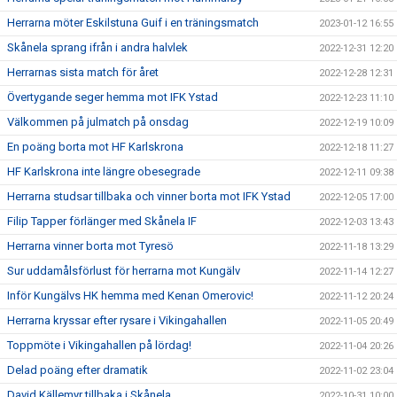
Herrarna möter Eskilstuna Guif i en träningsmatch
2023-01-12 16:55
Skånela sprang ifrån i andra halvlek
2022-12-31 12:20
Herrarnas sista match för året
2022-12-28 12:31
Övertygande seger hemma mot IFK Ystad
2022-12-23 11:10
Välkommen på julmatch på onsdag
2022-12-19 10:09
En poäng borta mot HF Karlskrona
2022-12-18 11:27
HF Karlskrona inte längre obesegrade
2022-12-11 09:38
Herrarna studsar tillbaka och vinner borta mot IFK Ystad
2022-12-05 17:00
Filip Tapper förlänger med Skånela IF
2022-12-03 13:43
Herrarna vinner borta mot Tyresö
2022-11-18 13:29
Sur uddamålsförlust för herrarna mot Kungälv
2022-11-14 12:27
Inför Kungälvs HK hemma med Kenan Omerovic!
2022-11-12 20:24
Herrarna kryssar efter rysare i Vikingahallen
2022-11-05 20:49
Toppmöte i Vikingahallen på lördag!
2022-11-04 20:26
Delad poäng efter dramatik
2022-11-02 23:04
David Källemyr tillbaka i Skånela
2022-10-31 10:00