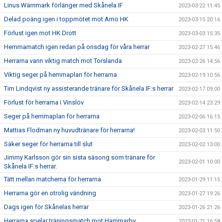
Linus Wärnmark förlänger med Skånela IF
2023-03-22 11:45
Delad poäng igen i toppmötet mot Amo HK
2023-03-15 20:16
Förlust igen mot HK Drott
2023-03-03 15:35
Hemmamatch igen redan på onsdag för våra herrar
2023-02-27 15:46
Herrarna vann viktig match mot Torslanda
2023-02-26 14:56
Viktig seger på hemmaplan för herrarna
2023-02-19 10:56
Tim Lindqvist ny assisterande tränare för Skånela IF:s herrar
2023-02-17 09:00
Förlust för herrarna i Vinslöv
2023-02-14 23:29
Seger på hemmaplan för herrarna
2023-02-06 16:15
Mattias Flodman ny huvudtränare för herrarna!
2023-02-03 11:50
Säker seger för herrarna till slut
2023-02-02 13:00
Jimmy Karlsson gör sin sista säsong som tränare för
2023-02-01 10:00
Skånela IF:s herrar.
Tätt mellan matcherna för herrarna
2023-01-29 11:15
Herrarna gör en otrolig vändning
2023-01-27 19:26
Dags igen för Skånelas herrar
2023-01-26 21:26
Herrarna spelar träningsmatch mot Hammarby
2023-01-21 16:58