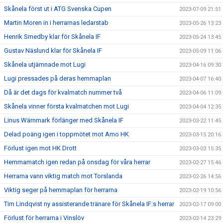
Skånela först ut i ATG Svenska Cupen
2023-07-09 21:51
Martin Moren in i herrarnas ledarstab
2023-05-26 13:23
Henrik Smedby klar för Skånela IF
2023-05-24 13:45
Gustav Näslund klar för Skånela IF
2023-05-09 11:06
Skånela utjämnade mot Lugi
2023-04-16 09:30
Lugi pressades på deras hemmaplan
2023-04-07 16:40
Då är det dags för kvalmatch nummer två
2023-04-06 11:09
Skånela vinner första kvalmatchen mot Lugi
2023-04-04 12:35
Linus Wärnmark förlänger med Skånela IF
2023-03-22 11:45
Delad poäng igen i toppmötet mot Amo HK
2023-03-15 20:16
Förlust igen mot HK Drott
2023-03-03 15:35
Hemmamatch igen redan på onsdag för våra herrar
2023-02-27 15:46
Herrarna vann viktig match mot Torslanda
2023-02-26 14:56
Viktig seger på hemmaplan för herrarna
2023-02-19 10:56
Tim Lindqvist ny assisterande tränare för Skånela IF:s herrar
2023-02-17 09:00
Förlust för herrarna i Vinslöv
2023-02-14 23:29