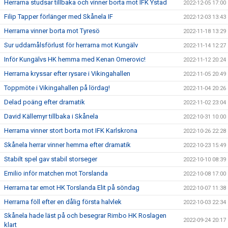
Herrarna studsar tillbaka och vinner borta mot IFK Ystad
2022-12-05 17:00
Filip Tapper förlänger med Skånela IF
2022-12-03 13:43
Herrarna vinner borta mot Tyresö
2022-11-18 13:29
Sur uddamålsförlust för herrarna mot Kungälv
2022-11-14 12:27
Inför Kungälvs HK hemma med Kenan Omerovic!
2022-11-12 20:24
Herrarna kryssar efter rysare i Vikingahallen
2022-11-05 20:49
Toppmöte i Vikingahallen på lördag!
2022-11-04 20:26
Delad poäng efter dramatik
2022-11-02 23:04
David Källemyr tillbaka i Skånela
2022-10-31 10:00
Herrarna vinner stort borta mot IFK Karlskrona
2022-10-26 22:28
Skånela herrar vinner hemma efter dramatik
2022-10-23 15:49
Stabilt spel gav stabil storseger
2022-10-10 08:39
Emilio inför matchen mot Torslanda
2022-10-08 17:00
Herrarna tar emot HK Torslanda Elit på söndag
2022-10-07 11:38
Herrarna föll efter en dålig första halvlek
2022-10-03 22:34
Skånela hade läst på och besegrar Rimbo HK Roslagen
2022-09-24 20:17
klart