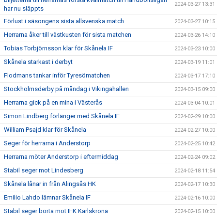
2024-03-27 13:31
har nu släppts
Förlust i säsongens sista allsvenska match
2024-03-27 10:15
Herrarna åker till västkusten för sista matchen
2024-03-26 14:10
Tobias Torbjörnsson klar för Skånela IF
2024-03-23 10:00
Skånela starkast i derbyt
2024-03-19 11:01
Flodmans tankar inför Tyresömatchen
2024-03-17 17:10
Stockholmsderby på måndag i Vikingahallen
2024-03-15 09:00
Herrarna gick på en mina i Västerås
2024-03-04 10:01
Simon Lindberg förlänger med Skånela IF
2024-02-29 10:00
William Psajd klar för Skånela
2024-02-27 10:00
Seger för herrarna i Anderstorp
2024-02-25 10:42
Herrarna möter Anderstorp i eftermiddag
2024-02-24 09:02
Stabil seger mot Lindesberg
2024-02-18 11:54
Skånela lånar in från Alingsås HK
2024-02-17 10:30
Emilio Lahdo lämnar Skånela IF
2024-02-16 10:00
Stabil seger borta mot IFK Karlskrona
2024-02-15 10:00