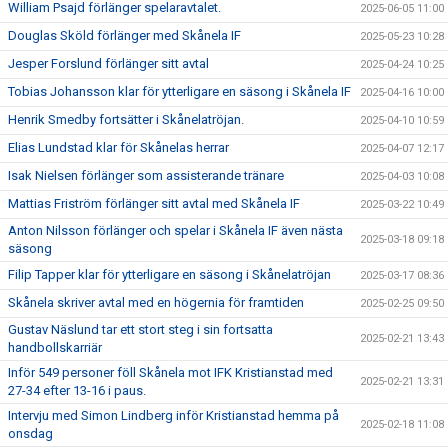
William Psajd förlänger spelaravtalet.
2025-06-05 11:00
Douglas Sköld förlänger med Skånela IF
2025-05-23 10:28
Jesper Forslund förlänger sitt avtal
2025-04-24 10:25
Tobias Johansson klar för ytterligare en säsong i Skånela IF
2025-04-16 10:00
Henrik Smedby fortsätter i Skånelatröjan.
2025-04-10 10:59
Elias Lundstad klar för Skånelas herrar
2025-04-07 12:17
Isak Nielsen förlänger som assisterande tränare
2025-04-03 10:08
Mattias Friström förlänger sitt avtal med Skånela IF
2025-03-22 10:49
Anton Nilsson förlänger och spelar i Skånela IF även nästa
2025-03-18 09:18
säsong
Filip Tapper klar för ytterligare en säsong i Skånelatröjan
2025-03-17 08:36
Skånela skriver avtal med en högernia för framtiden
2025-02-25 09:50
Gustav Näslund tar ett stort steg i sin fortsatta
2025-02-21 13:43
handbollskarriär
Inför 549 personer föll Skånela mot IFK Kristianstad med
2025-02-21 13:31
27-34 efter 13-16 i paus.
Intervju med Simon Lindberg inför Kristianstad hemma på
2025-02-18 11:08
onsdag