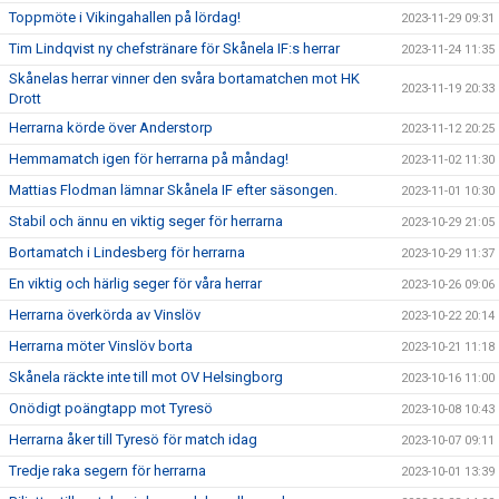
Toppmöte i Vikingahallen på lördag!
2023-11-29 09:31
Tim Lindqvist ny chefstränare för Skånela IF:s herrar
2023-11-24 11:35
Skånelas herrar vinner den svåra bortamatchen mot HK
2023-11-19 20:33
Drott
Herrarna körde över Anderstorp
2023-11-12 20:25
Hemmamatch igen för herrarna på måndag!
2023-11-02 11:30
Mattias Flodman lämnar Skånela IF efter säsongen.
2023-11-01 10:30
Stabil och ännu en viktig seger för herrarna
2023-10-29 21:05
Bortamatch i Lindesberg för herrarna
2023-10-29 11:37
En viktig och härlig seger för våra herrar
2023-10-26 09:06
Herrarna överkörda av Vinslöv
2023-10-22 20:14
Herrarna möter Vinslöv borta
2023-10-21 11:18
Skånela räckte inte till mot OV Helsingborg
2023-10-16 11:00
Onödigt poängtapp mot Tyresö
2023-10-08 10:43
Herrarna åker till Tyresö för match idag
2023-10-07 09:11
Tredje raka segern för herrarna
2023-10-01 13:39