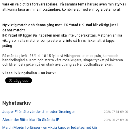
vara en väldigt bra försvarsspelare.
På samma tema har jag även min styrka i
att kunna läsa av mina motståndare, kombinerat med en hög arbetsmoral.
Ny viktig match och denna gång mot IFK Ystad HK. Vad blir viktigt just i
denna match?
IFK Ystad HK ligger 9a i tabellen men ska inte underskattas. Matchen är lika
viktig som alla matcher och presterar vi inte så finns risken att vi tappar
poäng.
På måndag kväll 26/1 kl. 18.15 fyller vi Vikingahallen med puls, kamp och
handbollsglädje. Kom och stötta våra röda krigare, skapa trycket på läktaren
och bli en del i jakten på en stark avslutning av Handbollsallsvenskan.
Vi ses i Vikingahallen – nu kör vi!
Nyhetsarkiv
Jesper Filén återvänder till moderföreningen.
2026-07-31 09:00
Alexander Ritter klar för Skånela IF
2026-06-23 09:00
Martin Morén förlänger - en viktig kugge i ledarteamet kör