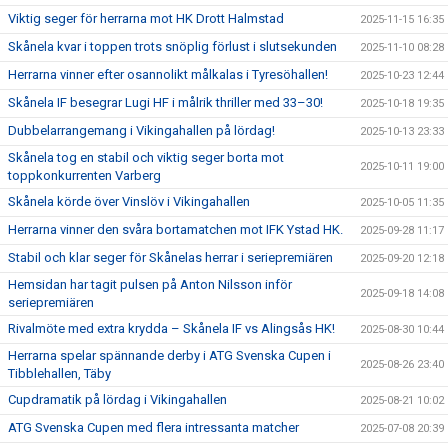
Viktig seger för herrarna mot HK Drott Halmstad
2025-11-15 16:35
Skånela kvar i toppen trots snöplig förlust i slutsekunden
2025-11-10 08:28
Herrarna vinner efter osannolikt målkalas i Tyresöhallen!
2025-10-23 12:44
Skånela IF besegrar Lugi HF i målrik thriller med 33–30!
2025-10-18 19:35
Dubbelarrangemang i Vikingahallen på lördag!
2025-10-13 23:33
Skånela tog en stabil och viktig seger borta mot
2025-10-11 19:00
toppkonkurrenten Varberg
Skånela körde över Vinslöv i Vikingahallen
2025-10-05 11:35
Herrarna vinner den svåra bortamatchen mot IFK Ystad HK.
2025-09-28 11:17
Stabil och klar seger för Skånelas herrar i seriepremiären
2025-09-20 12:18
Hemsidan har tagit pulsen på Anton Nilsson inför
2025-09-18 14:08
seriepremiären
Rivalmöte med extra krydda – Skånela IF vs Alingsås HK!
2025-08-30 10:44
Herrarna spelar spännande derby i ATG Svenska Cupen i
2025-08-26 23:40
Tibblehallen, Täby
Cupdramatik på lördag i Vikingahallen
2025-08-21 10:02
ATG Svenska Cupen med flera intressanta matcher
2025-07-08 20:39