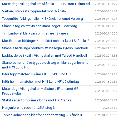
Matchdag i Vikingahallen! Skånela IF – HK Drott Halmstad
2026-03-14 11:29
Varberg starkast i toppmötet mot Skånela
2026-03-08 11:29
Toppmöte i Vikingahallen – Skånela tar emot Varberg
2026-03-07 12:07
Skånela tog en rättvis och stabil seger i Göteborg
2026-03-01 11:33
Tim Lindqvist blir kvar som tränare i Skånela!
2026-02-24 10:00
Max Broman förlänger kontraktet och blir kvar i Skånela IF
2026-02-23 16:31
Skånela hade inga problem att besegra Tyresö Handboll
2026-02-21 13:13
Laddat derby i kväll i Vikingahallen mot Tyresö Handboll
2026-02-20 14:58
Skånelas herrar övertygade och tog en klar seger hemma
2026-02-16 10:00
mot H43 Lund HF.
Inför toppmatchen Skånela IF – H43 Lund HF!
2026-02-15 12:23
Inför hemmamatchen mot H43 Lund HF på söndag
2026-02-13 09:52
Matchdag i Vikingahallen – Skånela IF tar emot GF
2026-02-08 12:35
Kroppskultur
Stabil seger för Skånela borta mot HK Aranäs.
2026-02-05 11:17
Herrjuniorerna redo för JSM-steg 3
2026-01-30
Tobias Johansson klar för en fortsättning i Skånela IF
2026-01-28 10:00