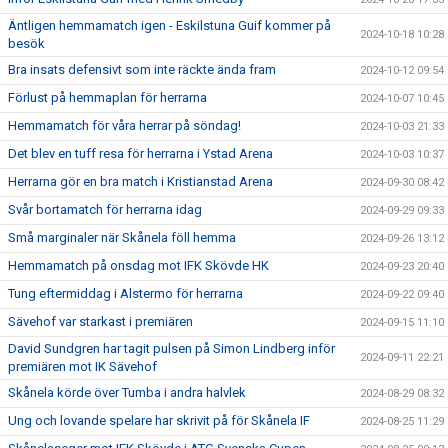
Äntligen hemmamatch igen - Eskilstuna Guif kommer på
2024-10-18 10:28
besök
Bra insats defensivt som inte räckte ända fram
2024-10-12 09:54
Förlust på hemmaplan för herrarna
2024-10-07 10:45
Hemmamatch för våra herrar på söndag!
2024-10-03 21:33
Det blev en tuff resa för herrarna i Ystad Arena
2024-10-03 10:37
Herrarna gör en bra match i Kristianstad Arena
2024-09-30 08:42
Svår bortamatch för herrarna idag
2024-09-29 09:33
Små marginaler när Skånela föll hemma
2024-09-26 13:12
Hemmamatch på onsdag mot IFK Skövde HK
2024-09-23 20:40
Tung eftermiddag i Alstermo för herrarna
2024-09-22 09:40
Sävehof var starkast i premiären
2024-09-15 11:10
David Sundgren har tagit pulsen på Simon Lindberg inför
2024-09-11 22:21
premiären mot IK Sävehof
Skånela körde över Tumba i andra halvlek
2024-08-29 08:32
Ung och lovande spelare har skrivit på för Skånela IF
2024-08-25 11:29