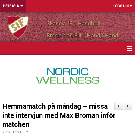
HERRAR A
LOGGA IN
Skånela IF - Handboll
Bredd och Elit - Hand i Hand
HEM
NYHETER
KALENDER
MATCHER
Hemmamatch på måndag – missa
<
>
TRUPPEN
inte intervjun med Max Broman inför
matchen
PERSONLIGA PARTNERS
2026-01-25 10:12