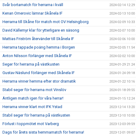
Svår bortamatch för herrarna i kväll
2024-02-14 12:29
Kenan Omerovic lämnar Skånela IF
2024-02-13 10:00
Herrarna till Skåne för match mot OV Helsingborg
2024-02-09 10:33
David Källemyr klar för ytterligare en säsong
2024-02-07 10:00
Mattias Friström återvänder till Skånela IF
2024-02-06 10:00
Herrarna tappade poäng hemma i Borgen
2024-02-05 11:54
Anton Nilsson förlänger med Skånela IF
2024-02-02 10:00
Seger för herrarna på västkusten
2024-01-29 21:24
Gustav Näslund förlänger med Skånela IF
2024-01-24 09:18
Herrarna vinner hemma efter stor dramatik
2024-01-22 10:16
Stabil seger för herrarna mot Vinslöv
2024-01-18 09:55
Äntligen match igen för våra herrar!
2024-01-15 12:24
Herrarna vinner klart mot IFK Ystad
2023-12-14 13:20
Stabil seger för herrarna på västkusten
2023-12-10 10:00
Förlust i toppmötet mot Varberg
2023-12-03 09:59
Dags för årets sista hemmamatch för herrarna!
2023-12-01 09:07