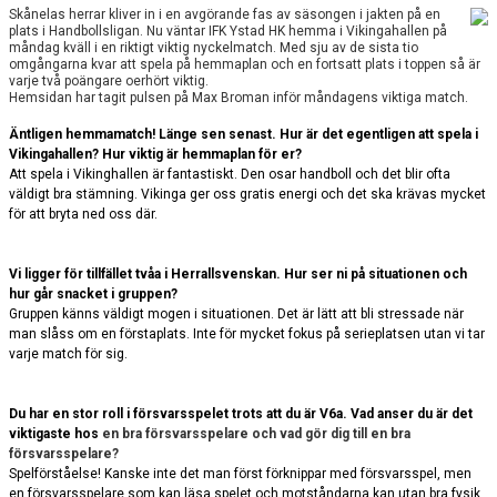
BILDGALLERI
Skånelas herrar kliver in i en avgörande fas av säsongen i jakten på en
plats i Handbollsligan. Nu väntar IFK Ystad HK hemma i Vikingahallen på
måndag kväll i en riktigt viktig nyckelmatch. Med sju av de sista tio
DOKUMENT
omgångarna kvar att spela på hemmaplan och en fortsatt plats i toppen så är
varje två poängare oerhört viktig.
Hemsidan har tagit pulsen på Max Broman inför måndagens viktiga match.
KONTAKT
Äntligen hemmamatch! Länge sen senast. Hur är det egentligen att spela i
Vikingahallen? Hur viktig är hemmaplan för er?
Att spela i Vikinghallen är fantastiskt. Den osar handboll och det blir ofta
väldigt bra stämning. Vikinga ger oss gratis energi och det ska krävas mycket
för att bryta ned oss där.
Vi ligger för tillfället tvåa i Herrallsvenskan. Hur ser ni på situationen och
hur går snacket i gruppen?
Gruppen känns väldigt mogen i situationen. Det är lätt att bli stressade när
man slåss om en förstaplats. Inte för mycket fokus på serieplatsen utan vi tar
varje match för sig.
Du har en stor roll i försvarsspelet trots att du är V6a. Vad anser du är det
viktigaste hos
en bra försvarsspelare och vad gör dig till en bra
försvarsspelare?
Spelförståelse! Kanske inte det man först förknippar med försvarsspel, men
en försvarsspelare som kan läsa spelet och motståndarna kan utan bra fysik