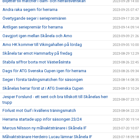
Biljetter till matcher i dam- och herrallsvenskan
2023-09-28 14:00
Andra raka segern för herrarna
2023-09-25 07:47
Övertygande seger i seriepremiären
2023-09-17 20:28
Äntligen seriepremiär för herrarna
2023-09-14 09:14
Oavgjort igen mellan Skånela och Amo
2023-09-09 21:26
Amo HK kommer till Vikingahallen på lördag
2023-09-05 10:00
Skånela tar emot Hammarby på fredag
2023-08-29 12:29
Stabila siffror borta mot VästeråsIrsta
2023-08-26 22:45
Dags för ATG Svenska Cupen igen för herrarna
2023-08-26 09:34
Seger i första tävlingsmatchen för säsongen
2023-08-14 08:35
Skånelas herrar först ut i ATG Svenska Cupen
2023-08-13 10:24
Jesper Forslund - ett sent och bra tillskott till Skånelas herr
2023-08-07 23:13
trupp
Förlust mot Guif i kvällens träningsmatch
2023-08-04 22:23
Herrarna startade upp inför säsongen 23/24
2023-07-30 19:14
Marcus Nilsson ny målvaktstränare i Skånela IF
2023-07-20 10:07
Målvaktstränare Herdeiro Lucau lämnar Skånela IF
2023-07-18 09:18