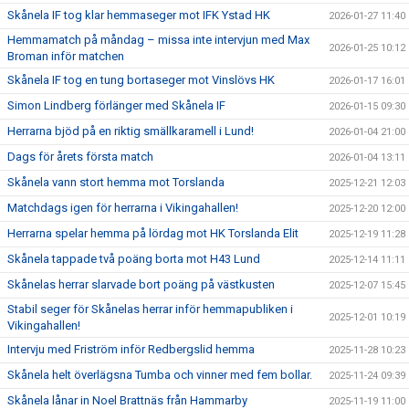
Skånela IF tog klar hemmaseger mot IFK Ystad HK
2026-01-27 11:40
Hemmamatch på måndag – missa inte intervjun med Max
2026-01-25 10:12
Broman inför matchen
Skånela IF tog en tung bortaseger mot Vinslövs HK
2026-01-17 16:01
Simon Lindberg förlänger med Skånela IF
2026-01-15 09:30
Herrarna bjöd på en riktig smällkaramell i Lund!
2026-01-04 21:00
Dags för årets första match
2026-01-04 13:11
Skånela vann stort hemma mot Torslanda
2025-12-21 12:03
Matchdags igen för herrarna i Vikingahallen!
2025-12-20 12:00
Herrarna spelar hemma på lördag mot HK Torslanda Elit
2025-12-19 11:28
Skånela tappade två poäng borta mot H43 Lund
2025-12-14 11:11
Skånelas herrar slarvade bort poäng på västkusten
2025-12-07 15:45
Stabil seger för Skånelas herrar inför hemmapubliken i
2025-12-01 10:19
Vikingahallen!
Intervju med Friström inför Redbergslid hemma
2025-11-28 10:23
Skånela helt överlägsna Tumba och vinner med fem bollar.
2025-11-24 09:39
Skånela lånar in Noel Brattnäs från Hammarby
2025-11-19 11:00