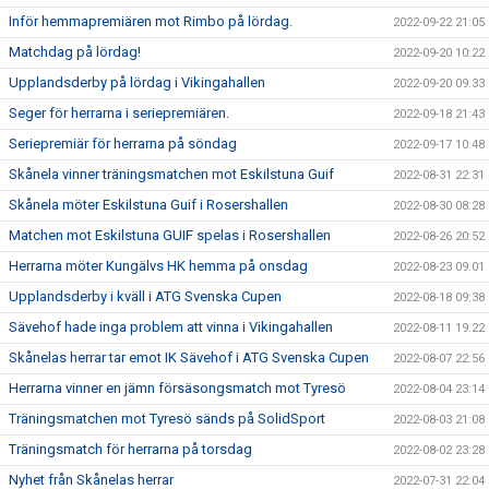
Inför hemmapremiären mot Rimbo på lördag.
2022-09-22 21:05
Matchdag på lördag!
2022-09-20 10:22
Upplandsderby på lördag i Vikingahallen
2022-09-20 09:33
Seger för herrarna i seriepremiären.
2022-09-18 21:43
Seriepremiär för herrarna på söndag
2022-09-17 10:48
Skånela vinner träningsmatchen mot Eskilstuna Guif
2022-08-31 22:31
Skånela möter Eskilstuna Guif i Rosershallen
2022-08-30 08:28
Matchen mot Eskilstuna GUIF spelas i Rosershallen
2022-08-26 20:52
Herrarna möter Kungälvs HK hemma på onsdag
2022-08-23 09:01
Upplandsderby i kväll i ATG Svenska Cupen
2022-08-18 09:38
Sävehof hade inga problem att vinna i Vikingahallen
2022-08-11 19:22
Skånelas herrar tar emot IK Sävehof i ATG Svenska Cupen
2022-08-07 22:56
Herrarna vinner en jämn försäsongsmatch mot Tyresö
2022-08-04 23:14
Träningsmatchen mot Tyresö sänds på SolidSport
2022-08-03 21:08
Träningsmatch för herrarna på torsdag
2022-08-02 23:28
Nyhet från Skånelas herrar
2022-07-31 22:04