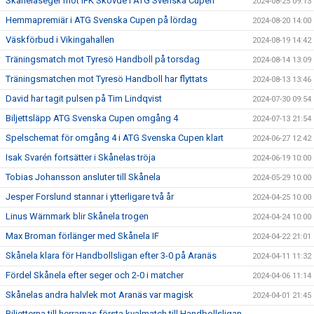
Skånelaseger mot IFK Skövde i ATG Svenska Cupen
2024-08-25 09:13
Hemmapremiär i ATG Svenska Cupen på lördag
2024-08-20 14:00
Väskförbud i Vikingahallen
2024-08-19 14:42
Träningsmatch mot Tyresö Handboll på torsdag
2024-08-14 13:09
Träningsmatchen mot Tyresö Handboll har flyttats
2024-08-13 13:46
David har tagit pulsen på Tim Lindqvist
2024-07-30 09:54
Biljettsläpp ATG Svenska Cupen omgång 4
2024-07-13 21:54
Spelschemat för omgång 4 i ATG Svenska Cupen klart
2024-06-27 12:42
Isak Svarén fortsätter i Skånelas tröja
2024-06-19 10:00
Tobias Johansson ansluter till Skånela
2024-05-29 10:00
Jesper Forslund stannar i ytterligare två år
2024-04-25 10:00
Linus Wärnmark blir Skånela trogen
2024-04-24 10:00
Max Broman förlänger med Skånela IF
2024-04-22 21:01
Skånela klara för Handbollsligan efter 3-0 på Aranäs
2024-04-11 11:32
Fördel Skånela efter seger och 2-0 i matcher
2024-04-06 11:14
Skånelas andra halvlek mot Aranäs var magisk
2024-04-01 21:45
Biljetterna till herrarnas första kvalmatch till Handbollsligan