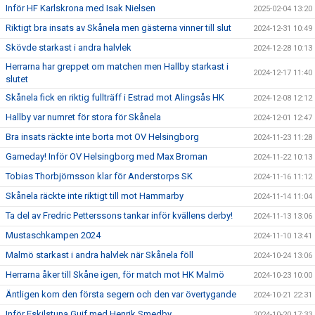
Inför HF Karlskrona med Isak Nielsen
2025-02-04 13:20
Riktigt bra insats av Skånela men gästerna vinner till slut
2024-12-31 10:49
Skövde starkast i andra halvlek
2024-12-28 10:13
Herrarna har greppet om matchen men Hallby starkast i
2024-12-17 11:40
slutet
Skånela fick en riktig fullträff i Estrad mot Alingsås HK
2024-12-08 12:12
Hallby var numret för stora för Skånela
2024-12-01 12:47
Bra insats räckte inte borta mot OV Helsingborg
2024-11-23 11:28
Gameday! Inför OV Helsingborg med Max Broman
2024-11-22 10:13
Tobias Thorbjörnsson klar för Anderstorps SK
2024-11-16 11:12
Skånela räckte inte riktigt till mot Hammarby
2024-11-14 11:04
Ta del av Fredric Petterssons tankar inför kvällens derby!
2024-11-13 13:06
Mustaschkampen 2024
2024-11-10 13:41
Malmö starkast i andra halvlek när Skånela föll
2024-10-24 13:06
Herrarna åker till Skåne igen, för match mot HK Malmö
2024-10-23 10:00
Äntligen kom den första segern och den var övertygande
2024-10-21 22:31
Inför Eskilstuna Guif med Henrik Smedby
2024-10-20 17:33