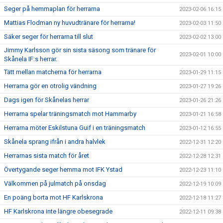
Seger på hemmaplan för herrarna
2023-02-06 16:15
Mattias Flodman ny huvudtränare för herrarna!
2023-02-03 11:50
Säker seger för herrarna till slut
2023-02-02 13:00
Jimmy Karlsson gör sin sista säsong som tränare för
2023-02-01 10:00
Skånela IF:s herrar.
Tätt mellan matcherna för herrarna
2023-01-29 11:15
Herrarna gör en otrolig vändning
2023-01-27 19:26
Dags igen för Skånelas herrar
2023-01-26 21:26
Herrarna spelar träningsmatch mot Hammarby
2023-01-21 16:58
Herrarna möter Eskilstuna Guif i en träningsmatch
2023-01-12 16:55
Skånela sprang ifrån i andra halvlek
2022-12-31 12:20
Herrarnas sista match för året
2022-12-28 12:31
Övertygande seger hemma mot IFK Ystad
2022-12-23 11:10
Välkommen på julmatch på onsdag
2022-12-19 10:09
En poäng borta mot HF Karlskrona
2022-12-18 11:27
HF Karlskrona inte längre obesegrade
2022-12-11 09:38