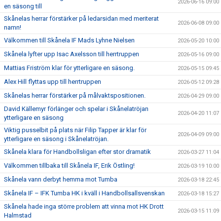
2026-06-16 09:00
en säsong till
Skånelas herrar förstärker på ledarsidan med meriterat
2026-06-08 09:00
namn!
Välkommen till Skånela IF Mads Lyhne Nielsen
2026-05-20 10:00
Skånela lyfter upp Isac Axelsson till herrtruppen
2026-05-16 09:00
Mattias Friström klar för ytterligare en säsong.
2026-05-15 09:45
Alex Hill flyttas upp till herrtruppen
2026-05-12 09:28
Skånelas herrar förstärker på målvaktspositionen.
2026-04-29 09:00
David Källemyr förlänger och spelar i Skånelatröjan
2026-04-20 11:07
ytterligare en säsong
Viktig pusselbit på plats när Filip Tapper är klar för
2026-04-09 09:00
ytterligare en säsong i Skånelatröjan.
Skånela klara för Handbollsligan efter stor dramatik
2026-03-27 11:04
Välkommen tillbaka till Skånela IF, Erik Östling!
2026-03-19 10:00
Skånela vann derbyt hemma mot Tumba
2026-03-18 22:45
Skånela IF – IFK Tumba HK i kväll i Handbollsallsvenskan
2026-03-18 15:27
Skånela hade inga större problem att vinna mot HK Drott
2026-03-15 11:09
Halmstad