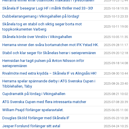
Herrarna vinner efter osannolikt målkalas i Tyresöhallen!
2025-10-23 12:44
Skånela IF besegrar Lugi HF i målrik thriller med 33–30!
2025-10-18 19:35
Dubbelarrangemang i Vikingahallen på lördag!
2025-10-13 23:33
Skånela tog en stabil och viktig seger borta mot
2025-10-11 19:00
toppkonkurrenten Varberg
Skånela körde över Vinslöv i Vikingahallen
2025-10-05 11:35
Herrarna vinner den svåra bortamatchen mot IFK Ystad HK.
2025-09-28 11:17
Stabil och klar seger för Skånelas herrar i seriepremiären
2025-09-20 12:18
Hemsidan har tagit pulsen på Anton Nilsson inför
2025-09-18 14:08
seriepremiären
Rivalmöte med extra krydda – Skånela IF vs Alingsås HK!
2025-08-30 10:44
Herrarna spelar spännande derby i ATG Svenska Cupen i
2025-08-26 23:40
Tibblehallen, Täby
Cupdramatik på lördag i Vikingahallen
2025-08-21 10:02
ATG Svenska Cupen med flera intressanta matcher
2025-07-08 20:39
William Psajd förlänger spelaravtalet.
2025-06-05 11:00
Douglas Sköld förlänger med Skånela IF
2025-05-23 10:28
Jesper Forslund förlänger sitt avtal
2025-04-24 10:25