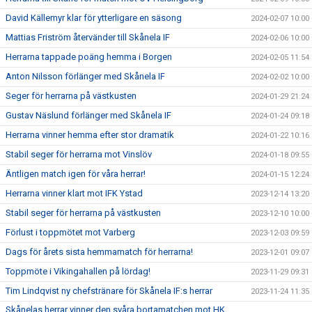
David Källemyr klar för ytterligare en säsong
2024-02-07 10:00
Mattias Friström återvänder till Skånela IF
2024-02-06 10:00
Herrarna tappade poäng hemma i Borgen
2024-02-05 11:54
Anton Nilsson förlänger med Skånela IF
2024-02-02 10:00
Seger för herrarna på västkusten
2024-01-29 21:24
Gustav Näslund förlänger med Skånela IF
2024-01-24 09:18
Herrarna vinner hemma efter stor dramatik
2024-01-22 10:16
Stabil seger för herrarna mot Vinslöv
2024-01-18 09:55
Äntligen match igen för våra herrar!
2024-01-15 12:24
Herrarna vinner klart mot IFK Ystad
2023-12-14 13:20
Stabil seger för herrarna på västkusten
2023-12-10 10:00
Förlust i toppmötet mot Varberg
2023-12-03 09:59
Dags för årets sista hemmamatch för herrarna!
2023-12-01 09:07
Toppmöte i Vikingahallen på lördag!
2023-11-29 09:31
Tim Lindqvist ny chefstränare för Skånela IF:s herrar
2023-11-24 11:35
Skånelas herrar vinner den svåra bortamatchen mot HK