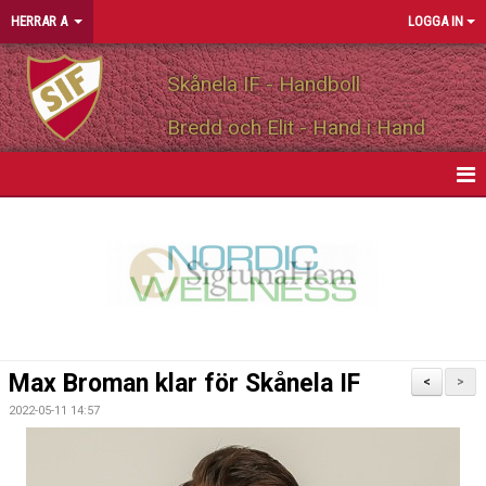
HERRAR A
LOGGA IN
Skånela IF - Handboll
Bredd och Elit - Hand i Hand
HEM
NYHETER
KALENDER
MATCHER
Max Broman klar för Skånela IF
<
>
TRUPPEN
2022-05-11 14:57
PERSONLIGA PARTNERS