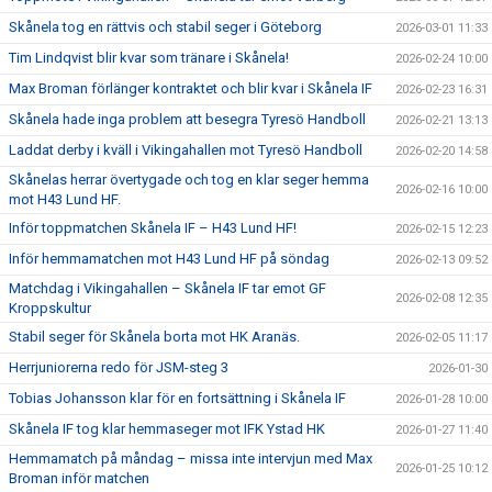
Skånela tog en rättvis och stabil seger i Göteborg
2026-03-01 11:33
Tim Lindqvist blir kvar som tränare i Skånela!
2026-02-24 10:00
Max Broman förlänger kontraktet och blir kvar i Skånela IF
2026-02-23 16:31
Skånela hade inga problem att besegra Tyresö Handboll
2026-02-21 13:13
Laddat derby i kväll i Vikingahallen mot Tyresö Handboll
2026-02-20 14:58
Skånelas herrar övertygade och tog en klar seger hemma
2026-02-16 10:00
mot H43 Lund HF.
Inför toppmatchen Skånela IF – H43 Lund HF!
2026-02-15 12:23
Inför hemmamatchen mot H43 Lund HF på söndag
2026-02-13 09:52
Matchdag i Vikingahallen – Skånela IF tar emot GF
2026-02-08 12:35
Kroppskultur
Stabil seger för Skånela borta mot HK Aranäs.
2026-02-05 11:17
Herrjuniorerna redo för JSM-steg 3
2026-01-30
Tobias Johansson klar för en fortsättning i Skånela IF
2026-01-28 10:00
Skånela IF tog klar hemmaseger mot IFK Ystad HK
2026-01-27 11:40
Hemmamatch på måndag – missa inte intervjun med Max
2026-01-25 10:12
Broman inför matchen