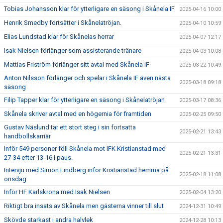
Tobias Johansson klar för ytterligare en säsong i Skånela IF
2025-04-16 10:00
Henrik Smedby fortsätter i Skånelatröjan.
2025-04-10 10:59
Elias Lundstad klar för Skånelas herrar
2025-04-07 12:17
Isak Nielsen förlänger som assisterande tränare
2025-04-03 10:08
Mattias Friström förlänger sitt avtal med Skånela IF
2025-03-22 10:49
Anton Nilsson förlänger och spelar i Skånela IF även nästa
2025-03-18 09:18
säsong
Filip Tapper klar för ytterligare en säsong i Skånelatröjan
2025-03-17 08:36
Skånela skriver avtal med en högernia för framtiden
2025-02-25 09:50
Gustav Näslund tar ett stort steg i sin fortsatta
2025-02-21 13:43
handbollskarriär
Inför 549 personer föll Skånela mot IFK Kristianstad med
2025-02-21 13:31
27-34 efter 13-16 i paus.
Intervju med Simon Lindberg inför Kristianstad hemma på
2025-02-18 11:08
onsdag
Inför HF Karlskrona med Isak Nielsen
2025-02-04 13:20
Riktigt bra insats av Skånela men gästerna vinner till slut
2024-12-31 10:49
Skövde starkast i andra halvlek
2024-12-28 10:13