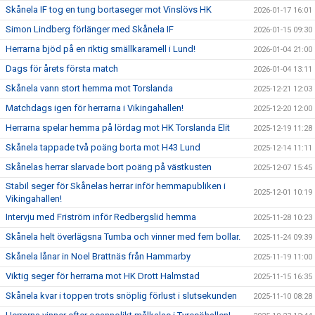
Skånela IF tog en tung bortaseger mot Vinslövs HK
2026-01-17 16:01
Simon Lindberg förlänger med Skånela IF
2026-01-15 09:30
Herrarna bjöd på en riktig smällkaramell i Lund!
2026-01-04 21:00
Dags för årets första match
2026-01-04 13:11
Skånela vann stort hemma mot Torslanda
2025-12-21 12:03
Matchdags igen för herrarna i Vikingahallen!
2025-12-20 12:00
Herrarna spelar hemma på lördag mot HK Torslanda Elit
2025-12-19 11:28
Skånela tappade två poäng borta mot H43 Lund
2025-12-14 11:11
Skånelas herrar slarvade bort poäng på västkusten
2025-12-07 15:45
Stabil seger för Skånelas herrar inför hemmapubliken i
2025-12-01 10:19
Vikingahallen!
Intervju med Friström inför Redbergslid hemma
2025-11-28 10:23
Skånela helt överlägsna Tumba och vinner med fem bollar.
2025-11-24 09:39
Skånela lånar in Noel Brattnäs från Hammarby
2025-11-19 11:00
Viktig seger för herrarna mot HK Drott Halmstad
2025-11-15 16:35
Skånela kvar i toppen trots snöplig förlust i slutsekunden
2025-11-10 08:28