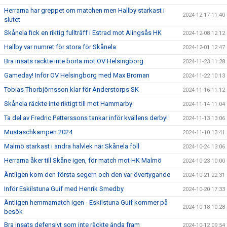
Herrarna har greppet om matchen men Hallby starkast i
2024-12-17 11:40
slutet
Skånela fick en riktig fullträff i Estrad mot Alingsås HK
2024-12-08 12:12
Hallby var numret för stora för Skånela
2024-12-01 12:47
Bra insats räckte inte borta mot OV Helsingborg
2024-11-23 11:28
Gameday! Inför OV Helsingborg med Max Broman
2024-11-22 10:13
Tobias Thorbjörnsson klar för Anderstorps SK
2024-11-16 11:12
Skånela räckte inte riktigt till mot Hammarby
2024-11-14 11:04
Ta del av Fredric Petterssons tankar inför kvällens derby!
2024-11-13 13:06
Mustaschkampen 2024
2024-11-10 13:41
Malmö starkast i andra halvlek när Skånela föll
2024-10-24 13:06
Herrarna åker till Skåne igen, för match mot HK Malmö
2024-10-23 10:00
Äntligen kom den första segern och den var övertygande
2024-10-21 22:31
Inför Eskilstuna Guif med Henrik Smedby
2024-10-20 17:33
Äntligen hemmamatch igen - Eskilstuna Guif kommer på
2024-10-18 10:28
besök
Bra insats defensivt som inte räckte ända fram
2024-10-12 09:54