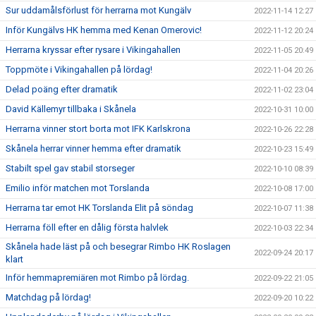
Sur uddamålsförlust för herrarna mot Kungälv
2022-11-14 12:27
Inför Kungälvs HK hemma med Kenan Omerovic!
2022-11-12 20:24
Herrarna kryssar efter rysare i Vikingahallen
2022-11-05 20:49
Toppmöte i Vikingahallen på lördag!
2022-11-04 20:26
Delad poäng efter dramatik
2022-11-02 23:04
David Källemyr tillbaka i Skånela
2022-10-31 10:00
Herrarna vinner stort borta mot IFK Karlskrona
2022-10-26 22:28
Skånela herrar vinner hemma efter dramatik
2022-10-23 15:49
Stabilt spel gav stabil storseger
2022-10-10 08:39
Emilio inför matchen mot Torslanda
2022-10-08 17:00
Herrarna tar emot HK Torslanda Elit på söndag
2022-10-07 11:38
Herrarna föll efter en dålig första halvlek
2022-10-03 22:34
Skånela hade läst på och besegrar Rimbo HK Roslagen
2022-09-24 20:17
klart
Inför hemmapremiären mot Rimbo på lördag.
2022-09-22 21:05
Matchdag på lördag!
2022-09-20 10:22