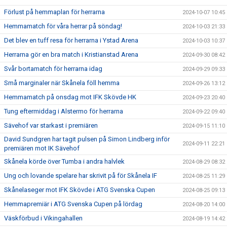
Förlust på hemmaplan för herrarna
2024-10-07 10:45
Hemmamatch för våra herrar på söndag!
2024-10-03 21:33
Det blev en tuff resa för herrarna i Ystad Arena
2024-10-03 10:37
Herrarna gör en bra match i Kristianstad Arena
2024-09-30 08:42
Svår bortamatch för herrarna idag
2024-09-29 09:33
Små marginaler när Skånela föll hemma
2024-09-26 13:12
Hemmamatch på onsdag mot IFK Skövde HK
2024-09-23 20:40
Tung eftermiddag i Alstermo för herrarna
2024-09-22 09:40
Sävehof var starkast i premiären
2024-09-15 11:10
David Sundgren har tagit pulsen på Simon Lindberg inför
2024-09-11 22:21
premiären mot IK Sävehof
Skånela körde över Tumba i andra halvlek
2024-08-29 08:32
Ung och lovande spelare har skrivit på för Skånela IF
2024-08-25 11:29
Skånelaseger mot IFK Skövde i ATG Svenska Cupen
2024-08-25 09:13
Hemmapremiär i ATG Svenska Cupen på lördag
2024-08-20 14:00
Väskförbud i Vikingahallen
2024-08-19 14:42