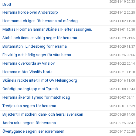
2023-11-19 20:33
Drott
Herrarna körde över Anderstorp
2023-11-12 20:25
Hemmamatch igen för herrarna på måndag!
2023-11-02 11:30
Mattias Flodman lämnar Skånela IF efter säsongen.
2023-11-01 10:30
Stabil och ännu en viktig seger för herrarna
2023-10-29 21:05
Bortamatch i Lindesberg för herrarna
2023-10-29 11:37
En viktig och härlig seger för våra herrar
2023-10-26 09:06
Herrarna överkörda av Vinslöv
2023-10-22 20:14
Herrarna möter Vinslöv borta
2023-10-21 11:18
Skånela räckte inte till mot OV Helsingborg
2023-10-16 11:00
Onödigt poängtapp mot Tyresö
2023-10-08 10:43
Herrarna åker till Tyresö för match idag
2023-10-07 09:11
Tredje raka segern för herrarna
2023-10-01 13:39
Biljetter till matcher i dam- och herrallsvenskan
2023-09-28 14:00
Andra raka segern för herrarna
2023-09-25 07:47
Övertygande seger i seriepremiären
2023-09-17 20:28