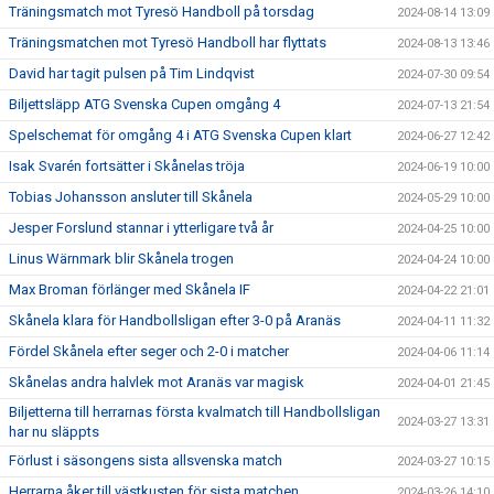
Träningsmatch mot Tyresö Handboll på torsdag
2024-08-14 13:09
Träningsmatchen mot Tyresö Handboll har flyttats
2024-08-13 13:46
David har tagit pulsen på Tim Lindqvist
2024-07-30 09:54
Biljettsläpp ATG Svenska Cupen omgång 4
2024-07-13 21:54
Spelschemat för omgång 4 i ATG Svenska Cupen klart
2024-06-27 12:42
Isak Svarén fortsätter i Skånelas tröja
2024-06-19 10:00
Tobias Johansson ansluter till Skånela
2024-05-29 10:00
Jesper Forslund stannar i ytterligare två år
2024-04-25 10:00
Linus Wärnmark blir Skånela trogen
2024-04-24 10:00
Max Broman förlänger med Skånela IF
2024-04-22 21:01
Skånela klara för Handbollsligan efter 3-0 på Aranäs
2024-04-11 11:32
Fördel Skånela efter seger och 2-0 i matcher
2024-04-06 11:14
Skånelas andra halvlek mot Aranäs var magisk
2024-04-01 21:45
Biljetterna till herrarnas första kvalmatch till Handbollsligan
2024-03-27 13:31
har nu släppts
Förlust i säsongens sista allsvenska match
2024-03-27 10:15
Herrarna åker till västkusten för sista matchen
2024-03-26 14:10