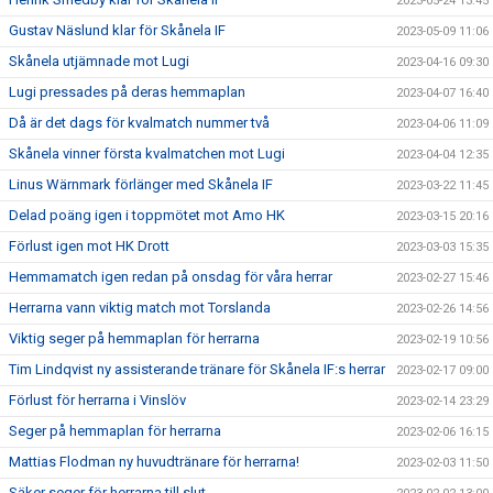
2023-05-24 13:45
Gustav Näslund klar för Skånela IF
2023-05-09 11:06
Skånela utjämnade mot Lugi
2023-04-16 09:30
Lugi pressades på deras hemmaplan
2023-04-07 16:40
Då är det dags för kvalmatch nummer två
2023-04-06 11:09
Skånela vinner första kvalmatchen mot Lugi
2023-04-04 12:35
Linus Wärnmark förlänger med Skånela IF
2023-03-22 11:45
Delad poäng igen i toppmötet mot Amo HK
2023-03-15 20:16
Förlust igen mot HK Drott
2023-03-03 15:35
Hemmamatch igen redan på onsdag för våra herrar
2023-02-27 15:46
Herrarna vann viktig match mot Torslanda
2023-02-26 14:56
Viktig seger på hemmaplan för herrarna
2023-02-19 10:56
Tim Lindqvist ny assisterande tränare för Skånela IF:s herrar
2023-02-17 09:00
Förlust för herrarna i Vinslöv
2023-02-14 23:29
Seger på hemmaplan för herrarna
2023-02-06 16:15
Mattias Flodman ny huvudtränare för herrarna!
2023-02-03 11:50
Säker seger för herrarna till slut