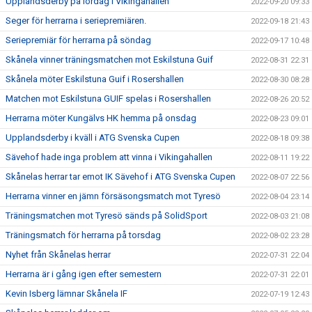
Upplandsderby på lördag i Vikingahallen
2022-09-20 09:33
Seger för herrarna i seriepremiären.
2022-09-18 21:43
Seriepremiär för herrarna på söndag
2022-09-17 10:48
Skånela vinner träningsmatchen mot Eskilstuna Guif
2022-08-31 22:31
Skånela möter Eskilstuna Guif i Rosershallen
2022-08-30 08:28
Matchen mot Eskilstuna GUIF spelas i Rosershallen
2022-08-26 20:52
Herrarna möter Kungälvs HK hemma på onsdag
2022-08-23 09:01
Upplandsderby i kväll i ATG Svenska Cupen
2022-08-18 09:38
Sävehof hade inga problem att vinna i Vikingahallen
2022-08-11 19:22
Skånelas herrar tar emot IK Sävehof i ATG Svenska Cupen
2022-08-07 22:56
Herrarna vinner en jämn försäsongsmatch mot Tyresö
2022-08-04 23:14
Träningsmatchen mot Tyresö sänds på SolidSport
2022-08-03 21:08
Träningsmatch för herrarna på torsdag
2022-08-02 23:28
Nyhet från Skånelas herrar
2022-07-31 22:04
Herrarna är i gång igen efter semestern
2022-07-31 22:01
Kevin Isberg lämnar Skånela IF
2022-07-19 12:43