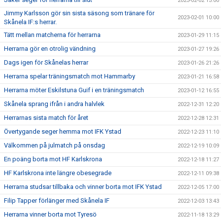
2023-02-02 13:00
Jimmy Karlsson gör sin sista säsong som tränare för
2023-02-01 10:00
Skånela IF:s herrar.
Tätt mellan matcherna för herrarna
2023-01-29 11:15
Herrarna gör en otrolig vändning
2023-01-27 19:26
Dags igen för Skånelas herrar
2023-01-26 21:26
Herrarna spelar träningsmatch mot Hammarby
2023-01-21 16:58
Herrarna möter Eskilstuna Guif i en träningsmatch
2023-01-12 16:55
Skånela sprang ifrån i andra halvlek
2022-12-31 12:20
Herrarnas sista match för året
2022-12-28 12:31
Övertygande seger hemma mot IFK Ystad
2022-12-23 11:10
Välkommen på julmatch på onsdag
2022-12-19 10:09
En poäng borta mot HF Karlskrona
2022-12-18 11:27
HF Karlskrona inte längre obesegrade
2022-12-11 09:38
Herrarna studsar tillbaka och vinner borta mot IFK Ystad
2022-12-05 17:00
Filip Tapper förlänger med Skånela IF
2022-12-03 13:43
Herrarna vinner borta mot Tyresö
2022-11-18 13:29