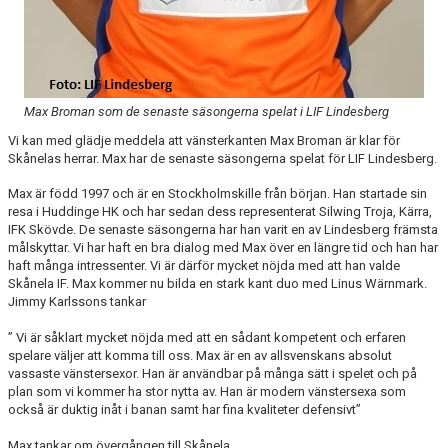
Max Broman som de senaste säsongerna spelat i LIF Lindesberg
Vi kan med glädje meddela att vänsterkanten Max Broman är klar för
Skånelas herrar. Max har de senaste säsongerna spelat för LIF Lindesberg.
Max är född 1997 och är en Stockholmskille från början. Han startade sin
resa i Huddinge HK och har sedan dess representerat Silwing Troja, Kärra,
IFK Skövde. De senaste säsongerna har han varit en av Lindesberg främsta
målskyttar. Vi har haft en bra dialog med Max över en längre tid och han har
haft många intressenter. Vi är därför mycket nöjda med att han valde
Skånela IF. Max kommer nu bilda en stark kant duo med Linus Wärnmark.
Jimmy Karlssons tankar
” Vi är såklart mycket nöjda med att en sådant kompetent och erfaren
spelare väljer att komma till oss. Max är en av allsvenskans absolut
vassaste vänstersexor. Han är användbar på många sätt i spelet och på
plan som vi kommer ha stor nytta av. Han är modern vänstersexa som
också är duktig inåt i banan samt har fina kvaliteter defensivt”
Max tankar om övergången till Skånela