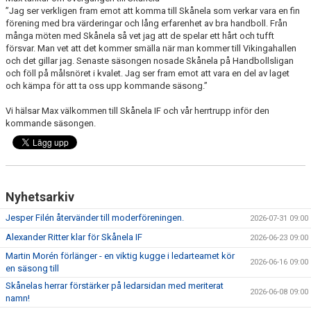
”Jag ser verkligen fram emot att komma till Skånela som verkar vara en fin
förening med bra värderingar och lång erfarenhet av bra handboll. Från
många möten med Skånela så vet jag att de spelar ett hårt och tufft
försvar. Man vet att det kommer smälla när man kommer till Vikingahallen
och det gillar jag. Senaste säsongen nosade Skånela på Handbollsligan
och föll på målsnöret i kvalet. Jag ser fram emot att vara en del av laget
och kämpa för att ta oss upp kommande säsong.”
Vi hälsar Max välkommen till Skånela IF och vår herrtrupp inför den
kommande säsongen.
Nyhetsarkiv
Jesper Filén återvänder till moderföreningen.
2026-07-31 09:00
Alexander Ritter klar för Skånela IF
2026-06-23 09:00
Martin Morén förlänger - en viktig kugge i ledarteamet kör
2026-06-16 09:00
en säsong till
Skånelas herrar förstärker på ledarsidan med meriterat
2026-06-08 09:00
namn!