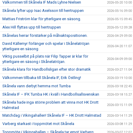
Välkommen till Skånela IF Mads Lyhne Nielsen
2026-05-20 10:00
Skånela lyfter upp Isac Axelsson till herrtruppen
2026-05-16 09:00
Mattias Friström klar för ytterligare en säsong.
2026-05-15 09:45
Alex Hill flyttas upp till herrtruppen
2026-05-12 09:28
Skånelas herrar förstärker på målvaktspositionen.
2026-04-29 09:00
David Källemyr förlänger och spelar i Skånelatröjan
2026-04-20 11:07
ytterligare en säsong
Viktig pusselbit på plats när Filip Tapper är klar för
2026-04-09 09:00
ytterligare en säsong i Skånelatröjan.
Skånela klara för Handbollsligan efter stor dramatik
2026-03-27 11:04
Välkommen tillbaka till Skånela IF, Erik Östling!
2026-03-19 10:00
Skånela vann derbyt hemma mot Tumba
2026-03-18 22:45
Skånela IF – IFK Tumba HK i kväll i Handbollsallsvenskan
2026-03-18 15:27
Skånela hade inga större problem att vinna mot HK Drott
2026-03-15 11:09
Halmstad
Matchdag i Vikingahallen! Skånela IF – HK Drott Halmstad
2026-03-14 11:29
Varberg starkast i toppmötet mot Skånela
2026-03-08 11:29
Toppmöte i Vikingahallen – Skånela tar emot Varberg
2026-03-07 12:07