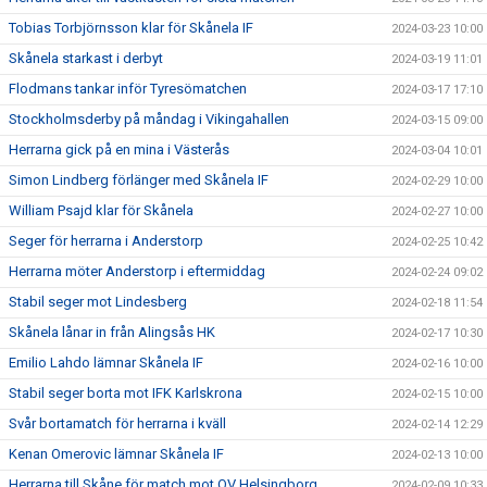
Tobias Torbjörnsson klar för Skånela IF
2024-03-23 10:00
Skånela starkast i derbyt
2024-03-19 11:01
Flodmans tankar inför Tyresömatchen
2024-03-17 17:10
Stockholmsderby på måndag i Vikingahallen
2024-03-15 09:00
Herrarna gick på en mina i Västerås
2024-03-04 10:01
Simon Lindberg förlänger med Skånela IF
2024-02-29 10:00
William Psajd klar för Skånela
2024-02-27 10:00
Seger för herrarna i Anderstorp
2024-02-25 10:42
Herrarna möter Anderstorp i eftermiddag
2024-02-24 09:02
Stabil seger mot Lindesberg
2024-02-18 11:54
Skånela lånar in från Alingsås HK
2024-02-17 10:30
Emilio Lahdo lämnar Skånela IF
2024-02-16 10:00
Stabil seger borta mot IFK Karlskrona
2024-02-15 10:00
Svår bortamatch för herrarna i kväll
2024-02-14 12:29
Kenan Omerovic lämnar Skånela IF
2024-02-13 10:00
Herrarna till Skåne för match mot OV Helsingborg
2024-02-09 10:33