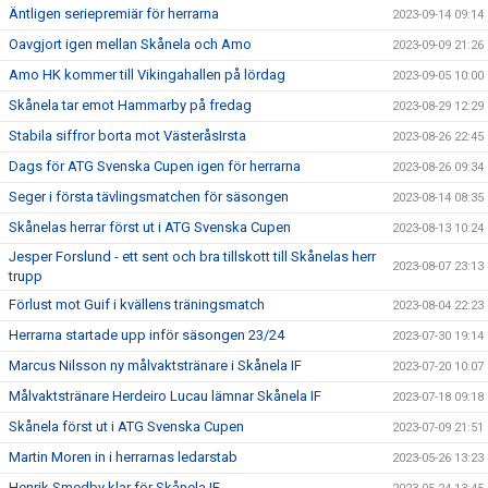
Äntligen seriepremiär för herrarna
2023-09-14 09:14
Oavgjort igen mellan Skånela och Amo
2023-09-09 21:26
Amo HK kommer till Vikingahallen på lördag
2023-09-05 10:00
Skånela tar emot Hammarby på fredag
2023-08-29 12:29
Stabila siffror borta mot VästeråsIrsta
2023-08-26 22:45
Dags för ATG Svenska Cupen igen för herrarna
2023-08-26 09:34
Seger i första tävlingsmatchen för säsongen
2023-08-14 08:35
Skånelas herrar först ut i ATG Svenska Cupen
2023-08-13 10:24
Jesper Forslund - ett sent och bra tillskott till Skånelas herr
2023-08-07 23:13
trupp
Förlust mot Guif i kvällens träningsmatch
2023-08-04 22:23
Herrarna startade upp inför säsongen 23/24
2023-07-30 19:14
Marcus Nilsson ny målvaktstränare i Skånela IF
2023-07-20 10:07
Målvaktstränare Herdeiro Lucau lämnar Skånela IF
2023-07-18 09:18
Skånela först ut i ATG Svenska Cupen
2023-07-09 21:51
Martin Moren in i herrarnas ledarstab
2023-05-26 13:23
Henrik Smedby klar för Skånela IF