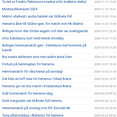
Ta del av Fredric Petterssons tankar inför kvällens derby!
2024-11-13 13:06
Mustaschkampen 2024
2024-11-10 13:41
Malmö starkast i andra halvlek när Skånela föll
2024-10-24 13:06
Herrarna åker till Skåne igen, för match mot HK Malmö
2024-10-23 10:00
Äntligen kom den första segern och den var övertygande
2024-10-21 22:31
Inför Eskilstuna Guif med Henrik Smedby
2024-10-20 17:33
Äntligen hemmamatch igen - Eskilstuna Guif kommer på
2024-10-18 10:28
besök
Bra insats defensivt som inte räckte ända fram
2024-10-12 09:54
Förlust på hemmaplan för herrarna
2024-10-07 10:45
Hemmamatch för våra herrar på söndag!
2024-10-03 21:33
Det blev en tuff resa för herrarna i Ystad Arena
2024-10-03 10:37
Herrarna gör en bra match i Kristianstad Arena
2024-09-30 08:42
Svår bortamatch för herrarna idag
2024-09-29 09:33
Små marginaler när Skånela föll hemma
2024-09-26 13:12
Hemmamatch på onsdag mot IFK Skövde HK
2024-09-23 20:40
Tung eftermiddag i Alstermo för herrarna
2024-09-22 09:40