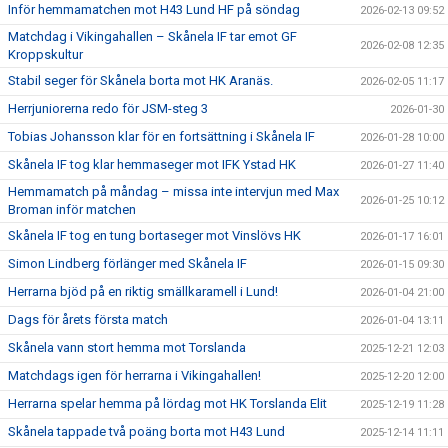
Inför hemmamatchen mot H43 Lund HF på söndag
2026-02-13 09:52
Matchdag i Vikingahallen – Skånela IF tar emot GF
2026-02-08 12:35
Kroppskultur
Stabil seger för Skånela borta mot HK Aranäs.
2026-02-05 11:17
Herrjuniorerna redo för JSM-steg 3
2026-01-30
Tobias Johansson klar för en fortsättning i Skånela IF
2026-01-28 10:00
Skånela IF tog klar hemmaseger mot IFK Ystad HK
2026-01-27 11:40
Hemmamatch på måndag – missa inte intervjun med Max
2026-01-25 10:12
Broman inför matchen
Skånela IF tog en tung bortaseger mot Vinslövs HK
2026-01-17 16:01
Simon Lindberg förlänger med Skånela IF
2026-01-15 09:30
Herrarna bjöd på en riktig smällkaramell i Lund!
2026-01-04 21:00
Dags för årets första match
2026-01-04 13:11
Skånela vann stort hemma mot Torslanda
2025-12-21 12:03
Matchdags igen för herrarna i Vikingahallen!
2025-12-20 12:00
Herrarna spelar hemma på lördag mot HK Torslanda Elit
2025-12-19 11:28
Skånela tappade två poäng borta mot H43 Lund
2025-12-14 11:11