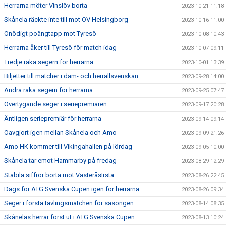
Herrarna möter Vinslöv borta
2023-10-21 11:18
Skånela räckte inte till mot OV Helsingborg
2023-10-16 11:00
Onödigt poängtapp mot Tyresö
2023-10-08 10:43
Herrarna åker till Tyresö för match idag
2023-10-07 09:11
Tredje raka segern för herrarna
2023-10-01 13:39
Biljetter till matcher i dam- och herrallsvenskan
2023-09-28 14:00
Andra raka segern för herrarna
2023-09-25 07:47
Övertygande seger i seriepremiären
2023-09-17 20:28
Äntligen seriepremiär för herrarna
2023-09-14 09:14
Oavgjort igen mellan Skånela och Amo
2023-09-09 21:26
Amo HK kommer till Vikingahallen på lördag
2023-09-05 10:00
Skånela tar emot Hammarby på fredag
2023-08-29 12:29
Stabila siffror borta mot VästeråsIrsta
2023-08-26 22:45
Dags för ATG Svenska Cupen igen för herrarna
2023-08-26 09:34
Seger i första tävlingsmatchen för säsongen
2023-08-14 08:35
Skånelas herrar först ut i ATG Svenska Cupen
2023-08-13 10:24