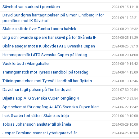
Sävehof var starkast i premiären
2024-09-15 11:10
David Sundgren har tagit pulsen på Simon Lindberg inför
2024-09-11 22:21
premiären mot IK Sävehof
Skånela körde över Tumba i andra halvlek
2024-08-29 08:32
Ung och lovande spelare har skrivit på för Skånela IF
2024-08-25 11:29
Skånelaseger mot IFK Skövde i ATG Svenska Cupen
2024-08-25 09:13
Hemmapremiär i ATG Svenska Cupen på lördag
2024-08-20 14:00
Väskförbud i Vikingahallen
2024-08-19 14:42
Träningsmatch mot Tyresö Handboll på torsdag
2024-08-14 13:09
Träningsmatchen mot Tyresö Handboll har flyttats
2024-08-13 13:46
David har tagit pulsen på Tim Lindqvist
2024-07-30 09:54
Biljettsläpp ATG Svenska Cupen omgång 4
2024-07-13 21:54
Spelschemat för omgång 4 i ATG Svenska Cupen klart
2024-06-27 12:42
Isak Svarén fortsätter i Skånelas tröja
2024-06-19 10:00
Tobias Johansson ansluter till Skånela
2024-05-29 10:00
Jesper Forslund stannar i ytterligare två år
2024-04-25 10:00