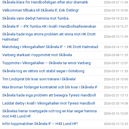
Skånela klara för Handbollsligan efter stor dramatik
2026-03-27 11:04
Välkommen tillbaka till Skånela IF, Erik Östling!
2026-03-19 10:00
Skånela vann derbyt hemma mot Tumba
2026-03-18 22:45
Skånela IF – IFK Tumba HK i kväll i Handbollsallsvenskan
2026-03-18 15:27
Skånela hade inga större problem att vinna mot HK Drott
2026-03-15 11:09
Halmstad
Matchdag i Vikingahallen! Skånela IF – HK Drott Halmstad
2026-03-14 11:29
Varberg starkast i toppmötet mot Skånela
2026-03-08 11:29
Toppmöte i Vikingahallen – Skånela tar emot Varberg
2026-03-07 12:07
Skånela tog en rättvis och stabil seger i Göteborg
2026-03-01 11:33
Tim Lindqvist blir kvar som tränare i Skånela!
2026-02-24 10:00
Max Broman förlänger kontraktet och blir kvar i Skånela IF
2026-02-23 16:31
Skånela hade inga problem att besegra Tyresö Handboll
2026-02-21 13:13
Laddat derby i kväll i Vikingahallen mot Tyresö Handboll
2026-02-20 14:58
Skånelas herrar övertygade och tog en klar seger hemma
2026-02-16 10:00
mot H43 Lund HF.
Inför toppmatchen Skånela IF – H43 Lund HF!
2026-02-15 12:23