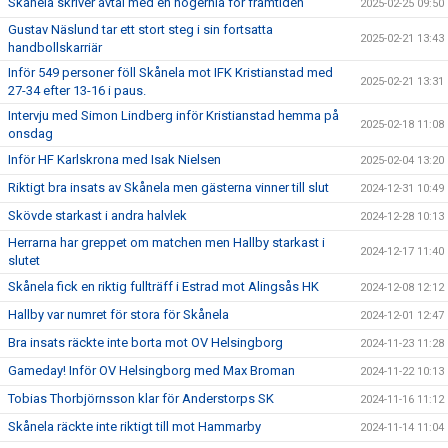
Skånela skriver avtal med en högernia för framtiden
2025-02-25 09:50
Gustav Näslund tar ett stort steg i sin fortsatta
2025-02-21 13:43
handbollskarriär
Inför 549 personer föll Skånela mot IFK Kristianstad med
2025-02-21 13:31
27-34 efter 13-16 i paus.
Intervju med Simon Lindberg inför Kristianstad hemma på
2025-02-18 11:08
onsdag
Inför HF Karlskrona med Isak Nielsen
2025-02-04 13:20
Riktigt bra insats av Skånela men gästerna vinner till slut
2024-12-31 10:49
Skövde starkast i andra halvlek
2024-12-28 10:13
Herrarna har greppet om matchen men Hallby starkast i
2024-12-17 11:40
slutet
Skånela fick en riktig fullträff i Estrad mot Alingsås HK
2024-12-08 12:12
Hallby var numret för stora för Skånela
2024-12-01 12:47
Bra insats räckte inte borta mot OV Helsingborg
2024-11-23 11:28
Gameday! Inför OV Helsingborg med Max Broman
2024-11-22 10:13
Tobias Thorbjörnsson klar för Anderstorps SK
2024-11-16 11:12
Skånela räckte inte riktigt till mot Hammarby
2024-11-14 11:04