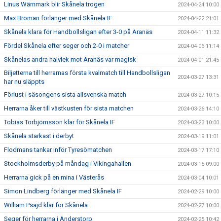
Linus Wärnmark blir Skånela trogen
2024-04-24 10:00
Max Broman förlänger med Skånela IF
2024-04-22 21:01
Skånela klara för Handbollsligan efter 3-0 på Aranäs
2024-04-11 11:32
Fördel Skånela efter seger och 2-0 i matcher
2024-04-06 11:14
Skånelas andra halvlek mot Aranäs var magisk
2024-04-01 21:45
Biljetterna till herrarnas första kvalmatch till Handbollsligan
2024-03-27 13:31
har nu släppts
Förlust i säsongens sista allsvenska match
2024-03-27 10:15
Herrarna åker till västkusten för sista matchen
2024-03-26 14:10
Tobias Torbjörnsson klar för Skånela IF
2024-03-23 10:00
Skånela starkast i derbyt
2024-03-19 11:01
Flodmans tankar inför Tyresömatchen
2024-03-17 17:10
Stockholmsderby på måndag i Vikingahallen
2024-03-15 09:00
Herrarna gick på en mina i Västerås
2024-03-04 10:01
Simon Lindberg förlänger med Skånela IF
2024-02-29 10:00
William Psajd klar för Skånela
2024-02-27 10:00
Seger för herrarna i Anderstorp
2024-02-25 10:42