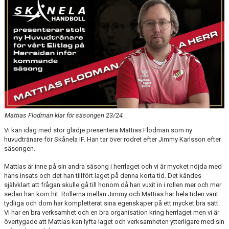
BILDGALLERI
DOKUMENT
KONTAKT
Mattias Flodman klar för säsongen 23/24
Vi kan idag med stor glädje presentera Mattias Flodman som ny
huvudtränare för Skånela IF. Han tar över rodret efter Jimmy Karlsson efter
säsongen.
Mattias är inne på sin andra säsong i herrlaget och vi är mycket nöjda med
hans insats och det han tillfört laget på denna korta tid. Det kändes
självklart att frågan skulle gå till honom då han vuxit in i rollen mer och mer
sedan han kom hit. Rollerna mellan Jimmy och Mattias har hela tiden varit
tydliga och dom har kompletterat sina egenskaper på ett mycket bra sätt.
Vi har en bra verksamhet och en bra organisation kring herrlaget men vi är
övertygade att Mattias kan lyfta laget och verksamheten ytterligare med sin