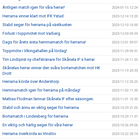
Äntligen match igen för våra herrar!
2024-01-15 12:24
Herrarna vinner klart mot IFK Ystad
2023-12-14 13:20
Stabil seger för herrarna på västkusten
2023-12-10 10:00
Förlust i toppmötet mot Varberg
2023-12-03 09:59
Dags för årets sista hemmamatch för herrarna!
2023-12-01 09:07
Toppmöte i Vikingahallen på lördag!
2023-11-29 09:31
Tim Lindqvist ny chefstränare för Skånela IF:s herrar
2023-11-24 11:35
Skånelas herrar vinner den svåra bortamatchen mot HK
2023-11-19 20:33
Drott
Herrarna körde över Anderstorp
2023-11-12 20:25
Hemmamatch igen för herrarna på måndag!
2023-11-02 11:30
Mattias Flodman lämnar Skånela IF efter säsongen.
2023-11-01 10:30
Stabil och ännu en viktig seger för herrarna
2023-10-29 21:05
Bortamatch i Lindesberg för herrarna
2023-10-29 11:37
En viktig och härlig seger för våra herrar
2023-10-26 09:06
Herrarna överkörda av Vinslöv
2023-10-22 20:14