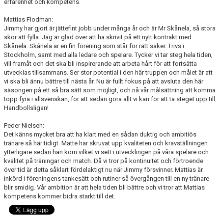
erfarenhet och kompetens.
Mattias Flodman:
Jimmy har gjort är jättefint jobb under många år och är Mr Skånela, så stora
skor att fylla. Jag är glad över att ha skrivit på ett nytt kontrakt med
Skånela. Skånela är en fin förening som står för rätt saker. Trivs i
Stockholm, samt med alla ledare och spelare. Tycker vi tar steg hela tiden,
vill framåt och det ska bli inspirerande att arbeta hårt för att fortsätta
utvecklas tillsammans. Ser stor potential i den här truppen och målet är att
vi ska bli ännu bättre till nästa år. Nu är fullt fokus på att avsluta den här
säsongen på ett så bra sätt som möjligt, och nå vår målsättning att komma
topp fyra i allsvenskan, för att sedan göra allt vi kan för att ta steget upp till
Handbollsligan!
Peder Nielsen:
Det känns mycket bra att ha klart med en sådan duktig och ambitiös
tränare så här tidigt. Matte har skruvat upp kvaliteten och kravställningen
ytterligare sedan han kom vilket vi sett i utvecklingen på våra spelare och
kvalitet på träningar och match. Då vi tror på kontinuitet och förtroende
över tid är detta såklart fördelaktigt nu när Jimmy försvinner. Mattias är
inkörd i föreningens tankesätt och rutiner så övergången till en ny tränare
blir smidig. Vår ambition är att hela tiden bli bättre och vi tror att Mattias
kompetens kommer bidra starkt till det.