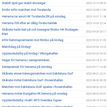
Stabilt spel gav stabil storseger
2022-10-10 08:39
Emilio inför matchen mot Torslanda
2022-10-08 17:00
Herrarna tar emot HK Torslanda Elit på söndag
2022-10-07 11:38
Herrarna föll efter en dålig första halvlek
2022-10-03 22:34
Skånela hade läst på och besegrar Rimbo HK Roslagen
2022-09-24 20:17
klart
Inför hemmapremiären mot Rimbo på lördag.
2022-09-22 21:05
Matchdag på lördag!
2022-09-20 10:22
Upplandsderby på lördag i Vikingahallen
2022-09-20 09:33
Seger för herrarna i seriepremiären.
2022-09-18 21:43
Seriepremiär för herrarna på söndag
2022-09-17 10:48
Skånela vinner träningsmatchen mot Eskilstuna Guif
2022-08-31 22:31
Skånela möter Eskilstuna Guif i Rosershallen
2022-08-30 08:28
Matchen mot Eskilstuna GUIF spelas i Rosershallen
2022-08-26 20:52
Herrarna möter Kungälvs HK hemma på onsdag
2022-08-23 09:01
Upplandsderby i kväll i ATG Svenska Cupen
2022-08-18 09:38
Sävehof hade inga problem att vinna i Vikingahallen