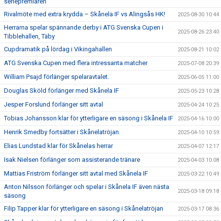
seriepremiären
Rivalmöte med extra krydda – Skånela IF vs Alingsås HK!
2025-08-30 10:44
Herrarna spelar spännande derby i ATG Svenska Cupen i
2025-08-26 23:40
Tibblehallen, Täby
Cupdramatik på lördag i Vikingahallen
2025-08-21 10:02
ATG Svenska Cupen med flera intressanta matcher
2025-07-08 20:39
William Psajd förlänger spelaravtalet.
2025-06-05 11:00
Douglas Sköld förlänger med Skånela IF
2025-05-23 10:28
Jesper Forslund förlänger sitt avtal
2025-04-24 10:25
Tobias Johansson klar för ytterligare en säsong i Skånela IF
2025-04-16 10:00
Henrik Smedby fortsätter i Skånelatröjan.
2025-04-10 10:59
Elias Lundstad klar för Skånelas herrar
2025-04-07 12:17
Isak Nielsen förlänger som assisterande tränare
2025-04-03 10:08
Mattias Friström förlänger sitt avtal med Skånela IF
2025-03-22 10:49
Anton Nilsson förlänger och spelar i Skånela IF även nästa
2025-03-18 09:18
säsong
Filip Tapper klar för ytterligare en säsong i Skånelatröjan
2025-03-17 08:36