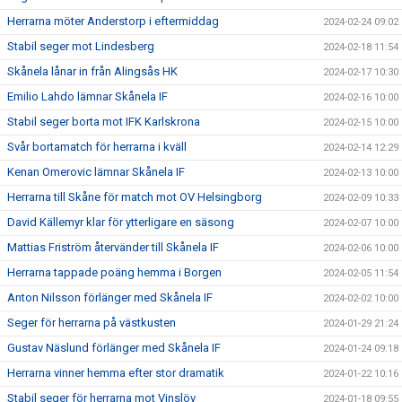
Herrarna möter Anderstorp i eftermiddag
2024-02-24 09:02
Stabil seger mot Lindesberg
2024-02-18 11:54
Skånela lånar in från Alingsås HK
2024-02-17 10:30
Emilio Lahdo lämnar Skånela IF
2024-02-16 10:00
Stabil seger borta mot IFK Karlskrona
2024-02-15 10:00
Svår bortamatch för herrarna i kväll
2024-02-14 12:29
Kenan Omerovic lämnar Skånela IF
2024-02-13 10:00
Herrarna till Skåne för match mot OV Helsingborg
2024-02-09 10:33
David Källemyr klar för ytterligare en säsong
2024-02-07 10:00
Mattias Friström återvänder till Skånela IF
2024-02-06 10:00
Herrarna tappade poäng hemma i Borgen
2024-02-05 11:54
Anton Nilsson förlänger med Skånela IF
2024-02-02 10:00
Seger för herrarna på västkusten
2024-01-29 21:24
Gustav Näslund förlänger med Skånela IF
2024-01-24 09:18
Herrarna vinner hemma efter stor dramatik
2024-01-22 10:16
Stabil seger för herrarna mot Vinslöv
2024-01-18 09:55