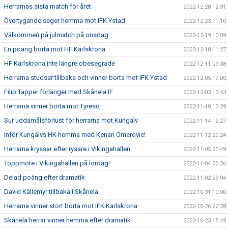
Herrarnas sista match för året
2022-12-28 12:31
Övertygande seger hemma mot IFK Ystad
2022-12-23 11:10
Välkommen på julmatch på onsdag
2022-12-19 10:09
En poäng borta mot HF Karlskrona
2022-12-18 11:27
HF Karlskrona inte längre obesegrade
2022-12-11 09:38
Herrarna studsar tillbaka och vinner borta mot IFK Ystad
2022-12-05 17:00
Filip Tapper förlänger med Skånela IF
2022-12-03 13:43
Herrarna vinner borta mot Tyresö
2022-11-18 13:29
Sur uddamålsförlust för herrarna mot Kungälv
2022-11-14 12:27
Inför Kungälvs HK hemma med Kenan Omerovic!
2022-11-12 20:24
Herrarna kryssar efter rysare i Vikingahallen
2022-11-05 20:49
Toppmöte i Vikingahallen på lördag!
2022-11-04 20:26
Delad poäng efter dramatik
2022-11-02 23:04
David Källemyr tillbaka i Skånela
2022-10-31 10:00
Herrarna vinner stort borta mot IFK Karlskrona
2022-10-26 22:28
Skånela herrar vinner hemma efter dramatik
2022-10-23 15:49