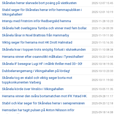
Skånelas herrar slarvade bort poäng på västkusten
2025-12-07 15:45
Stabil seger för Skånelas herrar inför hemmapubliken i
2025-12-01 10:19
Vikingahallen!
Intervju med Friström inför Redbergslid hemma
2025-11-28 10:23
Skånela helt överlägsna Tumba och vinner med fem bollar.
2025-11-24 09:39
Skånela lånar in Noel Brattnäs från Hammarby
2025-11-19 11:00
Viktig seger för herrarna mot HK Drott Halmstad
2025-11-15 16:35
Skånela kvar i toppen trots snöplig förlust i slutsekunden
2025-11-10 08:28
Herrarna vinner efter osannolikt målkalas i Tyresöhallen!
2025-10-23 12:44
Skånela IF besegrar Lugi HF i målrik thriller med 33–30!
2025-10-18 19:35
Dubbelarrangemang i Vikingahallen på lördag!
2025-10-13 23:33
Skånela tog en stabil och viktig seger borta mot
2025-10-11 19:00
toppkonkurrenten Varberg
Skånela körde över Vinslöv i Vikingahallen
2025-10-05 11:35
Herrarna vinner den svåra bortamatchen mot IFK Ystad HK.
2025-09-28 11:17
Stabil och klar seger för Skånelas herrar i seriepremiären
2025-09-20 12:18
Hemsidan har tagit pulsen på Anton Nilsson inför
2025-09-18 14:08