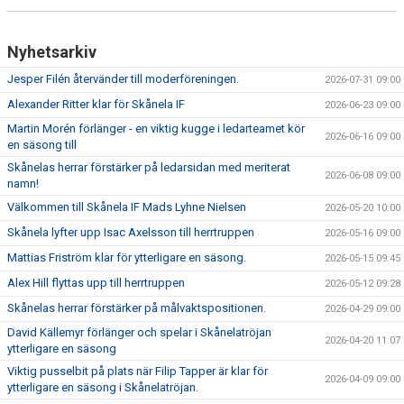
Nyhetsarkiv
Jesper Filén återvänder till moderföreningen.
2026-07-31 09:00
Alexander Ritter klar för Skånela IF
2026-06-23 09:00
Martin Morén förlänger - en viktig kugge i ledarteamet kör
2026-06-16 09:00
en säsong till
Skånelas herrar förstärker på ledarsidan med meriterat
2026-06-08 09:00
namn!
Välkommen till Skånela IF Mads Lyhne Nielsen
2026-05-20 10:00
Skånela lyfter upp Isac Axelsson till herrtruppen
2026-05-16 09:00
Mattias Friström klar för ytterligare en säsong.
2026-05-15 09:45
Alex Hill flyttas upp till herrtruppen
2026-05-12 09:28
Skånelas herrar förstärker på målvaktspositionen.
2026-04-29 09:00
David Källemyr förlänger och spelar i Skånelatröjan
2026-04-20 11:07
ytterligare en säsong
Viktig pusselbit på plats när Filip Tapper är klar för
2026-04-09 09:00
ytterligare en säsong i Skånelatröjan.