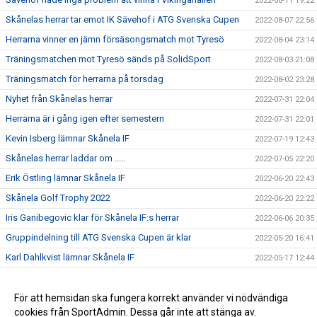
2022-08-11 19:22
Skånelas herrar tar emot IK Sävehof i ATG Svenska Cupen
2022-08-07 22:56
Herrarna vinner en jämn försäsongsmatch mot Tyresö
2022-08-04 23:14
Träningsmatchen mot Tyresö sänds på SolidSport
2022-08-03 21:08
Träningsmatch för herrarna på torsdag
2022-08-02 23:28
Nyhet från Skånelas herrar
2022-07-31 22:04
Herrarna är i gång igen efter semestern
2022-07-31 22:01
Kevin Isberg lämnar Skånela IF
2022-07-19 12:43
Skånelas herrar laddar om .....
2022-07-05 22:20
Erik Östling lämnar Skånela IF
2022-06-20 22:43
Skånela Golf Trophy 2022
2022-06-20 22:22
Iris Ganibegovic klar för Skånela IF:s herrar
2022-06-06 20:35
Gruppindelning till ATG Svenska Cupen är klar
2022-05-20 16:41
Karl Dahlkvist lämnar Skånela IF
2022-05-17 12:44
Rickard Åkerman avslutar karriären.
2022-05-11 15:01
Emilio Lahdo förlänger med Skånela IF
För att hemsidan ska fungera korrekt använder vi nödvändiga
2022-05-11 15:00
cookies från SportAdmin. Dessa går inte att stänga av.
Max Broman klar för Skånela IF