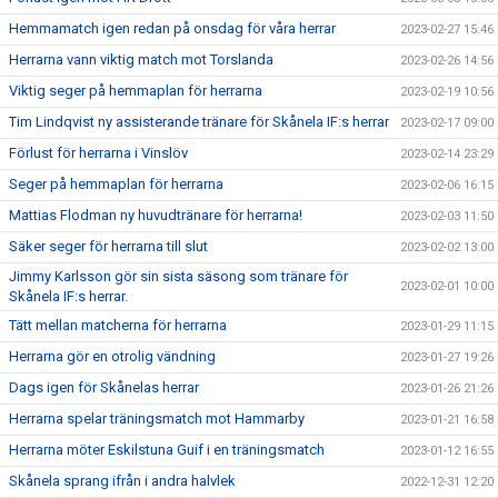
Hemmamatch igen redan på onsdag för våra herrar
2023-02-27 15:46
Herrarna vann viktig match mot Torslanda
2023-02-26 14:56
Viktig seger på hemmaplan för herrarna
2023-02-19 10:56
Tim Lindqvist ny assisterande tränare för Skånela IF:s herrar
2023-02-17 09:00
Förlust för herrarna i Vinslöv
2023-02-14 23:29
Seger på hemmaplan för herrarna
2023-02-06 16:15
Mattias Flodman ny huvudtränare för herrarna!
2023-02-03 11:50
Säker seger för herrarna till slut
2023-02-02 13:00
Jimmy Karlsson gör sin sista säsong som tränare för
2023-02-01 10:00
Skånela IF:s herrar.
Tätt mellan matcherna för herrarna
2023-01-29 11:15
Herrarna gör en otrolig vändning
2023-01-27 19:26
Dags igen för Skånelas herrar
2023-01-26 21:26
Herrarna spelar träningsmatch mot Hammarby
2023-01-21 16:58
Herrarna möter Eskilstuna Guif i en träningsmatch
2023-01-12 16:55
Skånela sprang ifrån i andra halvlek
2022-12-31 12:20