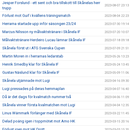
Jesper Forslund - ett sent och bra tillskott till Skånelas herr
2023-08-07 23:13
trupp
Förlust mot Guif i kvällens träningsmatch
2023-08-04 22:23
Herrarna startade upp inför säsongen 23/24
2023-07-30 19:14
Marcus Nilsson ny målvaktstränare i Skånela IF
2023-07-20 10:07
Målvaktstränare Herdeiro Lucau lämnar Skånela IF
2023-07-18 09:18
Skånela först ut i ATG Svenska Cupen
2023-07-09 21:51
Martin Moren in i herrarnas ledarstab
2023-05-26 13:23
Henrik Smedby klar för Skånela IF
2023-05-24 13:45
Gustav Näslund klar för Skånela IF
2023-05-09 11:06
Skånela utjämnade mot Lugi
2023-04-16 09:30
Lugi pressades på deras hemmaplan
2023-04-07 16:40
Då är det dags för kvalmatch nummer två
2023-04-06 11:09
Skånela vinner första kvalmatchen mot Lugi
2023-04-04 12:35
Linus Wärnmark förlänger med Skånela IF
2023-03-22 11:45
Delad poäng igen i toppmötet mot Amo HK
2023-03-15 20:16
Förlust igen mot HK Drott
2023-03-03 15:35