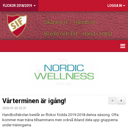
FLICKOR 2018/2019
LOGGA IN
Skånela IF - Handboll
Bredd och Elit - Hand i Hand
HEM
NYHETER
KALENDER
MATCHER
Vårterminen är igång!
<
>
TRUPPEN
2026-01-20 22:31
Handbollskolan består av flickor födda 2019-2018 denna säsong. Ofta
BILDGALLERI
kommer man träna tillsammans men också ibland dela upp grupperna
under träningarna.