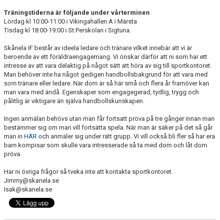
DOKUMENT
Träningstiderna är följande under vårterminen
Lördag kl 10:00-11:00 i Vikingahallen A i Märsta
KONTAKT
Tisdag kl 18:00-19:00 i St:Perskolan i Sigtuna.
Skånela IF består av ideela ledare och tränare vilket innebär att vi är
beroende av ett föräldraengagemang. Vi önskar därför att ni som har ett
intresse av att vara delaktig på något sätt att höra av sig till sportkontoret.
Man behöver inte ha något gedigen handbollsbakgrund för att vara med
som tränare eller ledare. När dom är så här små och flera år framöver kan
man vara med ändå. Egenskaper som engagegerad, tydlig, trygg och
pålitlig är viktigare än själva handbollskunskapen.
Ingen anmälan behövs utan man får fortsatt pröva på tre gånger innan man
bestämmer sig om man vill fortsätta spela. När man är säker på det så går
man in
HÄR
och anmäler sig under rätt grupp. Vi vill också bli fler så har era
barn kompisar som skulle vara intresserade så ta med dom och låt dom
pröva.
Har ni övriga frågor så tveka inte att kontakta sportkontoret.
Jimmy@skanela.se
Isak@skanela.se