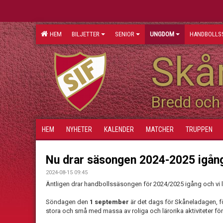
HEM
BILJETTER
SENIOR
UNGDOM
HANDBOLLS
Skån
Bredd och 
HEM
NYHETER
KALENDER
MATCHER
TRUPPEN
Nu drar säsongen 2024-2025 igång
2024-08-15 09:45
Äntligen drar handbollssäsongen för 2024/2025 igång och vi led
Söndagen den
1 september
är det dags för Skåneladagen,
stora och små med massa av roliga och lärorika aktiviteter fö