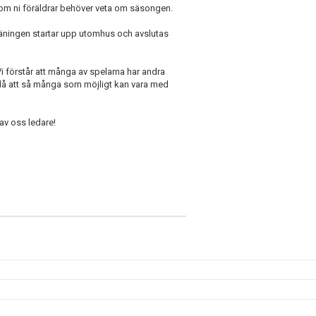
 som ni föräldrar behöver veta om säsongen.
räningen startar upp utomhus och avslutas
 Vi förstår att många av spelarna har andra
ndå att så många som möjligt kan vara med
 av oss ledare!