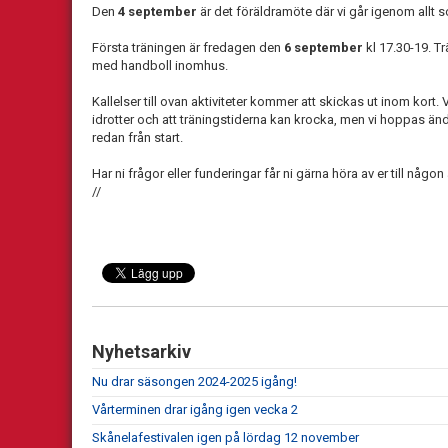
Den
4 september
är det föräldramöte där vi går igenom allt
Första träningen är fredagen den
6 september
kl 17.30-19. T
med handboll inomhus.
Kallelser till ovan aktiviteter kommer att skickas ut inom kort.
idrotter och att träningstiderna kan krocka, men vi hoppas ä
redan från start.
Har ni frågor eller funderingar får ni gärna höra av er till någon
//
Nyhetsarkiv
Nu drar säsongen 2024-2025 igång!
Vårterminen drar igång igen vecka 2
Skånelafestivalen igen på lördag 12 november