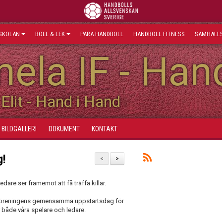
SKOLAN
BOLL & LEK
PARA HANDBOLL
HANDBOLL FITNESS
SAMHÄLLS
ela IF - Han
Elit - Hand i Hand
BILDGALLERI
DOKUMENT
KONTAKT
!
<
>
are ser framemot att få träffa killar.
 föreningens gemensamma uppstartsdag för
r både våra spelare och ledare.