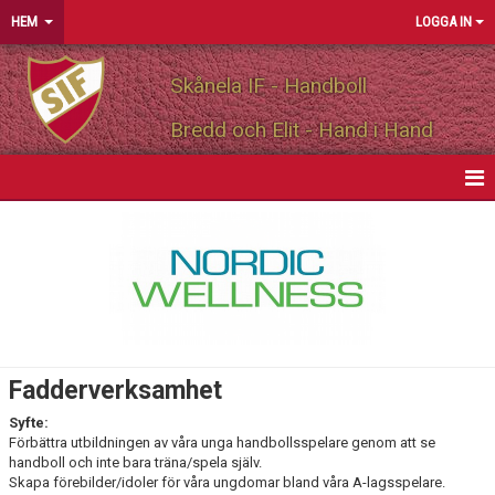
HEM
LOGGA IN
Skånela IF - Handboll
Bredd och Elit - Hand i Hand
HEM
NYHETER
OM FÖRENINGEN
MEDLEMSINFO
Fadderverksamhet
MEDLEMSAVGIFT
Syfte:
Förbättra utbildningen av våra unga handbollsspelare genom att se
handboll och inte bara träna/spela själv.
STÖDMEDLEM
Skapa förebilder/idoler för våra ungdomar bland våra A-lagsspelare.