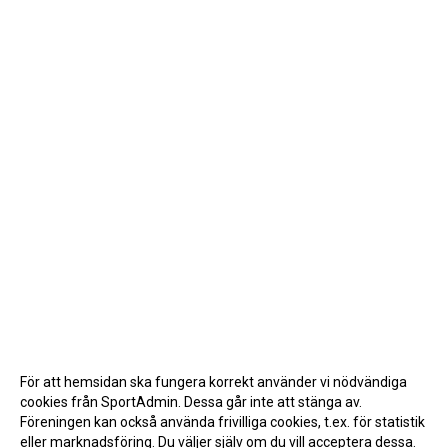
PARTNERS
MATCHER
KALENDER
KONTAKT LAG
DOMARE/FUNKTIONÄRER
DOKUMENT
LÄNKAR
KORTPLANSSPELEN
För att hemsidan ska fungera korrekt använder vi nödvändiga
cookies från SportAdmin. Dessa går inte att stänga av.
Föreningen kan också använda frivilliga cookies, t.ex. för statistik
eller marknadsföring. Du väljer själv om du vill acceptera dessa.