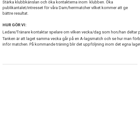
Stärka klubbkänslan och öka kontakterna inom klubben. Öka
FADDERVERKSAMHET
publikantalet/intresset för våra Dam/herrmatcher vilket kommer att ge
bättre resultat.
PROFILKLÄDER
HUR GÖR VI:
POLICY
Ledare/Tränare kontaktar spelare om vilken vecka/dag som hon/han deltar p
Tanken är att laget samma vecka går på en A-lagsmatch och se hur man förb
inför matchen. På kommande träning blir det uppföljning inom det egna lage
FÖRSÄKRINGAR
BOKNING AV TEORISAL
LOK-STÖD
LAGKASSOR
GDPR
HALLANSVAR
UTBILDNING
TRYGGHETSARBETE I SKÅNELA IF