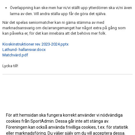
Överlappning kan ske men har ni/vi ställt upp ytterdörren ska vi/ni även
PARTNERS
larma av den. Vill andra ställa upp får de göra det själva.
När det spelas seniormatcher kan ni gärna stämma av med
MATCHER
marknadsansvarig om de/arrangemanget har något extra på gång som
kan påverka er, för det kan innebära att det behövs mer folk.
KALENDER
Kioskinstruktioner rev. 2023-2024.pptx
Lathund- hallansvar.docx
KONTAKT LAG
Matchvärd.pdf
DOMARE/FUNKTIONÄRER
Lycka till!
DOKUMENT
LÄNKAR
KORTPLANSSPELEN
För att hemsidan ska fungera korrekt använder vi nödvändiga
cookies från SportAdmin. Dessa går inte att stänga av.
Föreningen kan också använda frivilliga cookies, t.ex. för statistik
eller marknadsföring. Du väljer själv om du vill acceptera dessa.