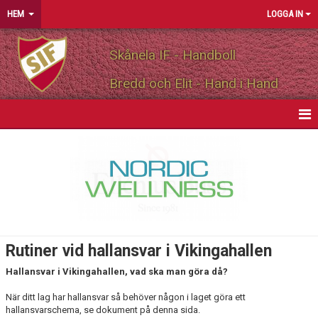
HEM
LOGGA IN
Skånela IF - Handboll
Bredd och Elit - Hand i Hand
HEM
NYHETER
OM FÖRENINGEN
MEDLEMSINFO
Rutiner vid hallansvar i Vikingahallen
MEDLEMSAVGIFT
Hallansvar i Vikingahallen, vad ska man göra då?
När ditt lag har hallansvar så behöver någon i laget göra ett
STÖDMEDLEM
hallansvarschema, se dokument på denna sida.