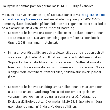
FADDERVERKSAMHET
Hallnyckeln hämtas på tisdagar mellan kl.14.00-18.30 på kansliet.
PROFILKLÄDER
Vill du hämta nyckeln annan tid, så kontakta kansliet via
info@skanela.se
och
isak.svaren@skanela.se
bestäm tid eller ring Isak på 0706045665.
Lämna nyckeln i brevlådan på kanslidörren när ni går hem efter att ni kollat
POLICY
så allt är låst, så att vi kan lämna ut den till nästa lag.
Ni som har hallansvar ska öppna hallen samt kiosken 1 timme innan
FÖRSÄKRINGAR
första matchstart. När våra seniorlag spelar måste hall och kiosk
öppna 2,5 timmar innan matchstart.
BOKNING AV TEORISAL
Ni har ansvar för att läktare och toaletter städas under dagen och att
LOK-STÖD
soppåsar byts både i A och B hall samt inne på toaletterna i hallen.
Sopsäckar finns i städskåp bredvid cafeterian. Pantbehållarna ska
LAGKASSOR
tömmas och säckarna ställas i soprummet utanför cafeterian. Sopor
slängs i röda containern utanför hallen, hallansvarsnyckeln passar i
låset
GDPR
Ni som har hallansvar får aldrig lämna hallen innan den är tömd och
HALLANSVAR
alla dörrar är låsta. Undantag finns alltid och om det spelas en
vardagsmatch och annat lag tränar senare eller på fredagar och
UTBILDNING
lördagar då Brobygget tar över mellan kl. 20-23. Släpp inte in några
utomstående innan ni är klara vid dessa tillfällen.
TRYGGHETSARBETE I SKÅNELA IF