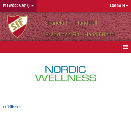
F11 (FÖDDA 2014)
LOGGA IN
Skånela IF - Handboll
Bredd och Elit - Hand i Hand
HEM
NYHETER
KALENDER
MATCHER
<< Tillbaka
TRUPPEN
BILDGALLERI