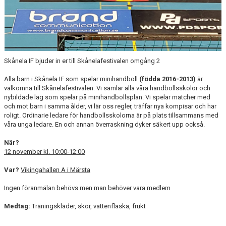
Skånela IF bjuder in er till Skånelafestivalen omgång 2
Alla barn i Skånela IF som spelar minihandboll
(födda 2016-2013)
är
välkomna till Skånelafestivalen. Vi samlar alla våra handbollsskolor och
nybildade lag som spelar på minihandbollsplan. Vi spelar matcher med
och mot barn i samma ålder, vi lär oss regler, träffar nya kompisar och har
roligt. Ordinarie ledare för handbollsskolorna är på plats tillsammans med
våra unga ledare. En och annan överraskning dyker säkert upp också.
När?
12
november kl. 10:00-12:00
Var?
Vikingahallen A i Märsta
Ingen föranmälan behövs men man behöver vara medlem
Medtag:
Träningskläder, skor, vattenflaska, frukt