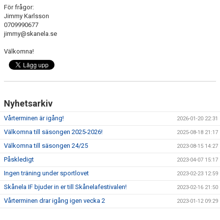
För frågor:
Jimmy Karlsson
0709990677
jimmy@skanela.se
Välkomna!
Nyhetsarkiv
Vårterminen är igång!
2026-01-20 22:31
Välkomna till säsongen 2025-2026!
2025-08-18 21:17
Välkomna till säsongen 24/25
2023-08-15 14:27
Påskledigt
2023-04-07 15:17
Ingen träning under sportlovet
2023-02-23 12:59
Skånela IF bjuder in er till Skånelafestivalen!
2023-02-16 21:50
Vårterminen drar igång igen vecka 2
2023-01-12 09:29
Skånelafestivalen igen på lördag 12 november!
2022-11-08 15:03