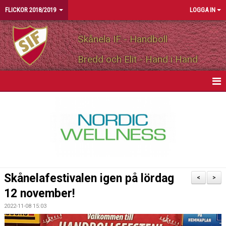
FLICKOR 2018/2019
LOGGA IN
Skånela IF - Handboll
Bredd och Elit - Hand i Hand
HEM
NYHETER
KALENDER
MATCHER
Skånelafestivalen igen på lördag
<
>
TRUPPEN
12 november!
2022-11-08 15:03
BILDGALLERI