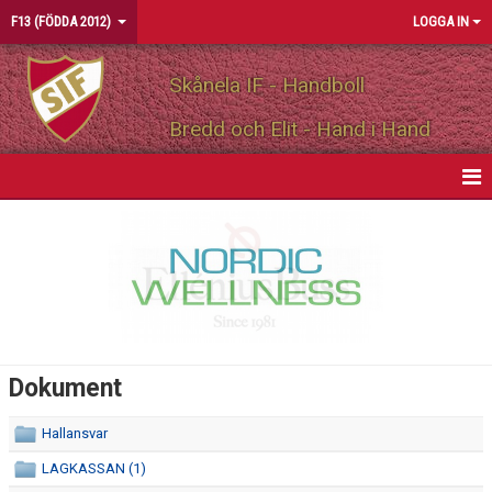
F13 (FÖDDA 2012)
LOGGA IN
Skånela IF - Handboll
Bredd och Elit - Hand i Hand
HEM
NYHETER
KALENDER
MATCHER
Dokument
TRUPPEN
Hallansvar
BILDGALLERI
LAGKASSAN (1)