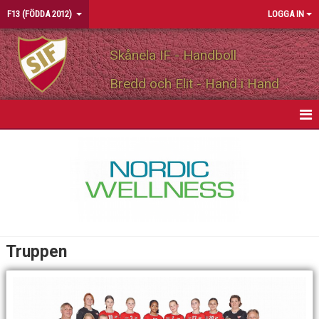
F13 (FÖDDA 2012)
LOGGA IN
Skånela IF - Handboll
Bredd och Elit - Hand i Hand
HEM
NYHETER
KALENDER
MATCHER
Truppen
TRUPPEN
BILDGALLERI