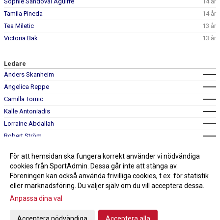
Sophie Sandoval Aguirre
14 år
Tamila Pineda
14 år
Tea Miletic
13 år
Victoria Bak
13 år
Ledare
Anders Skanheim
Angelica Reppe
Camilla Tomic
Kalle Antoniadis
Lorraine Abdallah
Robert Ström
Sami Abdallah
För att hemsidan ska fungera korrekt använder vi nödvändiga
0709-532517
Sofia Vestman
cookies från SportAdmin. Dessa går inte att stänga av.
Föreningen kan också använda frivilliga cookies, t.ex. för statistik
eller marknadsföring. Du väljer själv om du vill acceptera dessa.
Anpassa dina val
Cookie-inställningar
Gå till Webbversion
Acceptera nödvändiga
Acceptera alla