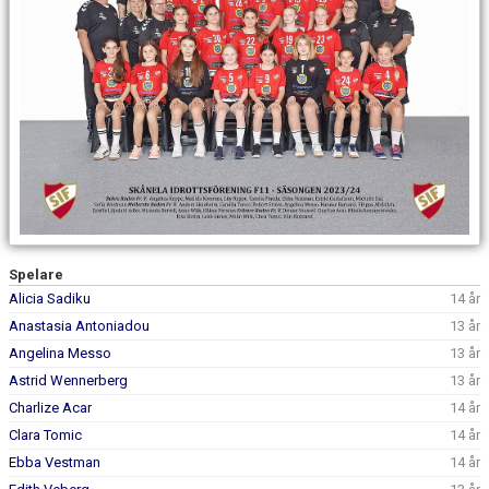
DOKUMENT
KONTAKT
Spelare
Alicia Sadiku
14 år
Anastasia Antoniadou
13 år
Angelina Messo
13 år
Astrid Wennerberg
13 år
Charlize Acar
14 år
Clara Tomic
14 år
Ebba Vestman
14 år