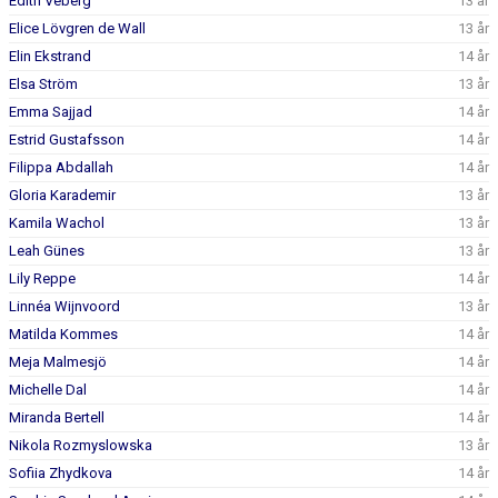
Edith Veberg
13 år
Elice Lövgren de Wall
13 år
Elin Ekstrand
14 år
Elsa Ström
13 år
Emma Sajjad
14 år
Estrid Gustafsson
14 år
Filippa Abdallah
14 år
Gloria Karademir
13 år
Kamila Wachol
13 år
Leah Günes
13 år
Lily Reppe
14 år
Linnéa Wijnvoord
13 år
Matilda Kommes
14 år
Meja Malmesjö
14 år
Michelle Dal
14 år
Miranda Bertell
14 år
Nikola Rozmyslowska
13 år
Sofiia Zhydkova
14 år