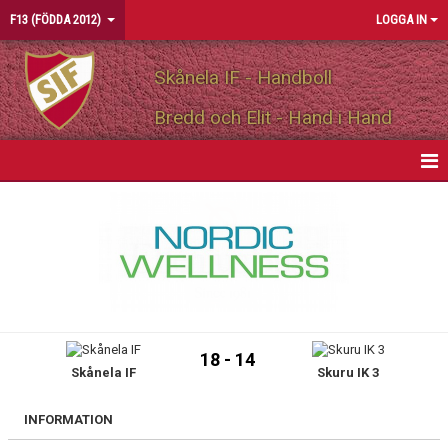
F13 (FÖDDA 2012)
LOGGA IN
Skånela IF - Handboll
Bredd och Elit - Hand i Hand
HEM
NYHETER
KALENDER
MATCHER
18 - 14
Skånela IF
Skuru IK 3
TRUPPEN
BILDGALLERI
INFORMATION