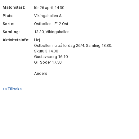
DOKUMENT
Matchstart:
lör 26 april, 14:30
Plats:
Vikingahallen A
KONTAKT
Serie:
Östbollen - F12 Öst
Samling:
13:30, Vikingahallen
Aktivitetsinfo:
Hej
Östbollen nu på lördag 26/4. Samling 13.30.
Skuru 3 14.30
Gustavsberg 16.10
GT Söder 17.50
Anders
<< Tillbaka