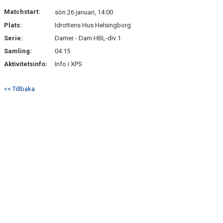
DOKUMENT
Matchstart:
sön 26 januari, 14:00
Plats:
Idrottens Hus Helsingborg
KONTAKT
Serie:
Damer - Dam HBL-div 1
Samling:
04:15
Aktivitetsinfo:
Info i XPS
<< Tillbaka