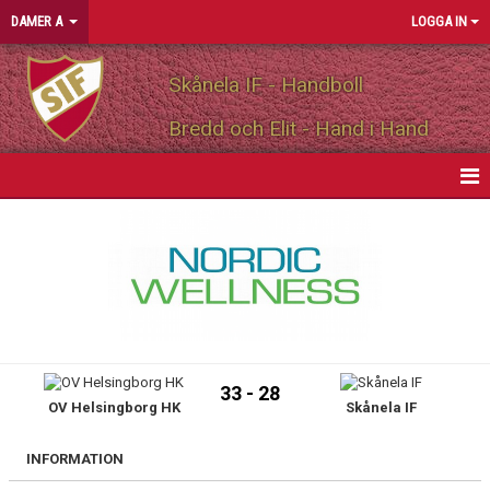
DAMER A
LOGGA IN
Skånela IF - Handboll
Bredd och Elit - Hand i Hand
HEM
NYHETER
KALENDER
MATCHER
33 - 28
OV Helsingborg HK
Skånela IF
TRUPPEN
BILDGALLERI
INFORMATION