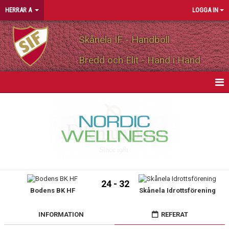
HERRAR A
LOGGA IN
Skånela IF - Handboll
Bredd och Elit - Hand i Hand
HEM
NYHETER
KALENDER
MATCHER
24 - 32
Bodens BK HF
Skånela Idrottsförening
TRUPPEN
PERSONLIGA PARTNERS
INFORMATION
REFERAT