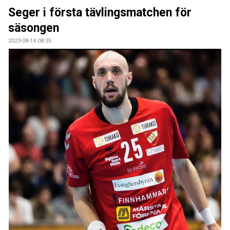
BILDGALLERI
Seger i första tävlingsmatchen för
säsongen
DOKUMENT
2023-08-14 08:35
KONTAKT