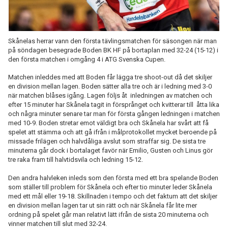
Skånelas herrar vann den första tävlingsmatchen för säsongen när man
på söndagen besegrade Boden BK HF på bortaplan med 32-24 (15-12) i
den första matchen i omgång 4 i ATG Svenska Cupen.
Matchen inleddes med att Boden får lägga tre shoot-out då det skiljer
en division mellan lagen. Boden sätter alla tre och är i ledning med 3-0
när matchen blåses igång. Lagen följs åt inledningen av matchen och
efter 15 minuter har Skånela tagit in försprånget och kvitterar till åtta lika
och några minuter senare tar man för första gången ledningen i matchen
med 10-9. Boden stretar emot väldigt bra och Skånela har svårt att få
spelet att stämma och att gå ifrån i målprotokollet mycket beroende på
missade frilägen och halvdåliga avslut som straffar sig. De sista tre
minuterna går dock i bortalaget favör när Emilio, Gusten och Linus gör
tre raka fram till halvtidsvila och ledning 15-12.
Den andra halvleken inleds som den första med ett bra spelande Boden
som ställer till problem för Skånela och efter tio minuter leder Skånela
med ett mål eller 19-18. Skillnaden i tempo och det faktum att det skiljer
en division mellan lagen tar ut sin rätt och när Skånela får lite mer
ordning på spelet går man relativt lätt ifrån de sista 20 minuterna och
vinner matchen till slut med 32-24.