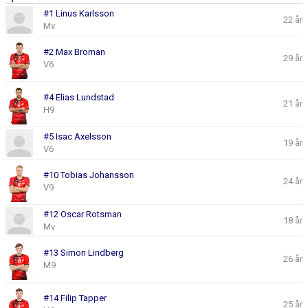
BILDGALLERI
#1 Linus Karlsson
22 år
Mv
DOKUMENT
#2 Max Broman
29 år
V6
KONTAKT
#4 Elias Lundstad
21 år
H9
#5 Isac Axelsson
19 år
V6
#10 Tobias Johansson
24 år
V9
#12 Oscar Rotsman
18 år
Mv
#13 Simon Lindberg
26 år
M9
#14 Filip Tapper
25 år