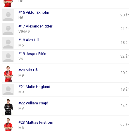
H6
#15 Viktor Ekholm
20 år
H6
#17 Alexander Ritter
21 år
V9/M9
#18 Alex Hill
18 år
M6
#19 Jesper Filén
32 år
V6
#20 Nils Håll
20 år
M9
#21 Malte Haglund
18 år
M9
#22 William Psajd
24 år
MV
#23 Mattias Friström
27 år
M6