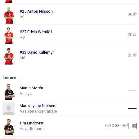
#25 Anton Nilsson
30 år
V9
#27 Edvin Westlöf
20 år
H9
#33 David Källemyr
25 år
M6
Ledare
Martin Morén
Analys
Mads Lyhne Nielsen
Assisterande tränare
Tim Lindqvist
0730-334467
Huvudtränare