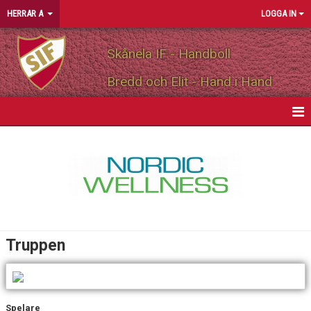
HERRAR A
LOGGA IN
Skånela IF - Handboll
Bredd och Elit - Hand i Hand
HEM
NYHETER
KALENDER
MATCHER
Truppen
TRUPPEN
PERSONLIGA PARTNERS
Spelare