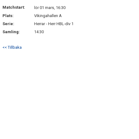
BILDGALLERI
Matchstart:
lör 01 mars, 16:30
Plats:
Vikingahallen A
DOKUMENT
Serie:
Herrar - Herr HBL-div 1
KONTAKT
Samling:
14:30
<< Tillbaka