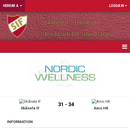
HERRAR A
LOGGA IN
Skånela IF - Handboll
Bredd och Elit - Hand i Hand
HEM
NYHETER
KALENDER
MATCHER
31 - 34
Skånela IF
Amo HK
TRUPPEN
PERSONLIGA PARTNERS
INFORMATION