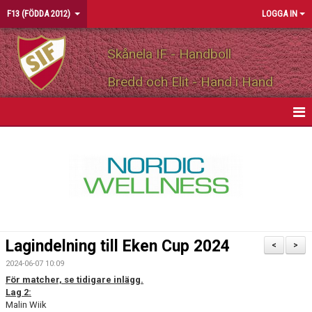
F13 (FÖDDA 2012)
LOGGA IN
Skånela IF - Handboll
Bredd och Elit - Hand i Hand
HEM
NYHETER
KALENDER
MATCHER
Lagindelning till Eken Cup 2024
<
>
TRUPPEN
2024-06-07 10:09
För matcher, se tidigare inlägg.
BILDGALLERI
Lag 2:
Malin Wiik