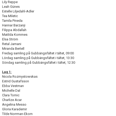
Lily Reppe
DOKUMENT
Leah Günes
Estelle Liljedahl-Adler
KONTAKT
Tea Miletic
Tamila Pineda
Hannar Barzanji
Filippa Abdallah
Matilda Kommes
Elsa Ström
Retal Jamani
Miranda Bertell
Fredag samling på Gubbängsfältet i tältet, 09:00
Lördag samling på Gubbängsfältet i tältet, 13:30
Söndag samling på Gubbängsfältet i tältet, 12:30
Lag 1:
Nicola Rozmystowskas
Estrid Gustafsson
Ebba Vestman
Michelle Dal
Clara Tomic
Charlize Acar
Angelina Messo
Gloria Karademir
Tilde Norrman-Ekorn