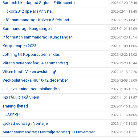
Bad och fika dag på Sigtuna Fritidscenter
2023-02-20 08:40
Flickor 2012 spelar i Knivsta
2023-02-14 11:45
Inför sammandrag i Knivsta 5 februari
2023-01-26 11:47
Sammandrag i Kungsängen
2023-01-21 14:09
Inför match sammandrag i Kungsängen
2023-01-20 10:14
Kopparcupen 2023
2023-01-08 11:05
Lottning till Kopparcupen är klar.
2022-12-22 12:02
Vårens serieomgång, 4 sammandrag
2022-12-20 16:44
Vilken höst - Vilken avslutning!
2022-12-13 09:26
Veckoslut vecka 49, 10-12 december
2022-12-08 09:09
JUL avslutning med minihandboll
2022-12-06 15:15
INSTÄLLD TRÄNING!
2022-11-21 15:57
Träning flyttad
2022-11-16 15:55
LUSSEKUL
2022-11-16 14:05
Lyckad söndag i Norrtälje
2022-11-13 19:53
Matchsammandrag i Norrtälje söndag 13 November
2022-11-10 10:11