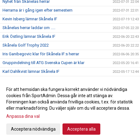
Nyhet från Skånelas herrar
2022-07-31 22:04
Herrarna är i gång igen efter semestern
2022-07-31 22:01
Kevin Isberg lämnar Skånela IF
2022-07-19 12:43
Skånelas herrar laddar om .....
2022-07-05 22:20
Erik Östling lämnar Skånela IF
2022-06-20 22:43
Skånela Golf Trophy 2022
2022-06-20 22:22
Iris Ganibegovic klar för Skånela IF:s herrar
2022-06-06 20:35
Gruppindelning till ATG Svenska Cupen är klar
2022-05-20 16:41
Karl Dahlkvist lämnar Skånela IF
2022-05-17 12:44
Rickard Åkerman avslutar karriären.
2022-05-11 15:01
Emilio Lahdo förlänger med Skånela IF
För att hemsidan ska fungera korrekt använder vi nödvändiga
2022-05-11 15:00
cookies från SportAdmin. Dessa går inte att stänga av.
Max Broman klar för Skånela IF
2022-05-11 14:57
Föreningen kan också använda frivilliga cookies, t.ex. för statistik
eller marknadsföring. Du väljer själv om du vill acceptera dessa.
Anpassa dina val
Cookie-inställningar
Gå till Webbversion
Acceptera nödvändiga
Acceptera alla