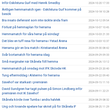
Inför Eskilstuna Guif med Henrik Smedby
2024-10-20 17:33
Äntligen hemmamatch igen - Eskilstuna Guif kommer på
2024-10-18 10:28
besök
Bra insats defensivt som inte räckte ända fram
2024-10-12 09:54
Förlust på hemmaplan för herrarna
2024-10-07 10:45
Hemmamatch för våra herrar på söndag!
2024-10-03 21:33
Det blev en tuff resa för herrarna i Ystad Arena
2024-10-03 10:37
Herrarna gör en bra match i Kristianstad Arena
2024-09-30 08:42
Svår bortamatch för herrarna idag
2024-09-29 09:33
Små marginaler när Skånela föll hemma
2024-09-26 13:12
Hemmamatch på onsdag mot IFK Skövde HK
2024-09-23 20:40
Tung eftermiddag i Alstermo för herrarna
2024-09-22 09:40
Sävehof var starkast i premiären
2024-09-15 11:10
David Sundgren har tagit pulsen på Simon Lindberg inför
2024-09-11 22:21
premiären mot IK Sävehof
Skånela körde över Tumba i andra halvlek
2024-08-29 08:32
Ung och lovande spelare har skrivit på för Skånela IF
2024-08-25 11:29