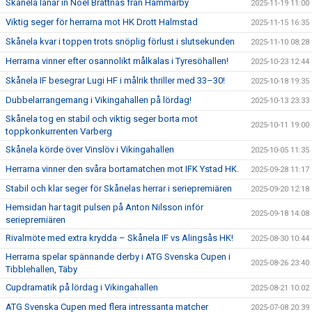
Skånela lånar in Noel Brattnäs från Hammarby
2025-11-19 11:00
Viktig seger för herrarna mot HK Drott Halmstad
2025-11-15 16:35
Skånela kvar i toppen trots snöplig förlust i slutsekunden
2025-11-10 08:28
Herrarna vinner efter osannolikt målkalas i Tyresöhallen!
2025-10-23 12:44
Skånela IF besegrar Lugi HF i målrik thriller med 33–30!
2025-10-18 19:35
Dubbelarrangemang i Vikingahallen på lördag!
2025-10-13 23:33
Skånela tog en stabil och viktig seger borta mot
2025-10-11 19:00
toppkonkurrenten Varberg
Skånela körde över Vinslöv i Vikingahallen
2025-10-05 11:35
Herrarna vinner den svåra bortamatchen mot IFK Ystad HK.
2025-09-28 11:17
Stabil och klar seger för Skånelas herrar i seriepremiären
2025-09-20 12:18
Hemsidan har tagit pulsen på Anton Nilsson inför
2025-09-18 14:08
seriepremiären
Rivalmöte med extra krydda – Skånela IF vs Alingsås HK!
2025-08-30 10:44
Herrarna spelar spännande derby i ATG Svenska Cupen i
2025-08-26 23:40
Tibblehallen, Täby
Cupdramatik på lördag i Vikingahallen
2025-08-21 10:02
ATG Svenska Cupen med flera intressanta matcher
2025-07-08 20:39