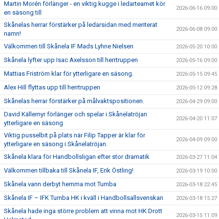
Martin Morén förlänger - en viktig kugge i ledarteamet kör
2026-06-16 09:00
en säsong till
Skånelas herrar förstärker på ledarsidan med meriterat
2026-06-08 09:00
namn!
Välkommen till Skånela IF Mads Lyhne Nielsen
2026-05-20 10:00
Skånela lyfter upp Isac Axelsson till herrtruppen
2026-05-16 09:00
Mattias Friström klar för ytterligare en säsong.
2026-05-15 09:45
Alex Hill flyttas upp till herrtruppen
2026-05-12 09:28
Skånelas herrar förstärker på målvaktspositionen.
2026-04-29 09:00
David Källemyr förlänger och spelar i Skånelatröjan
2026-04-20 11:07
ytterligare en säsong
Viktig pusselbit på plats när Filip Tapper är klar för
2026-04-09 09:00
ytterligare en säsong i Skånelatröjan.
Skånela klara för Handbollsligan efter stor dramatik
2026-03-27 11:04
Välkommen tillbaka till Skånela IF, Erik Östling!
2026-03-19 10:00
Skånela vann derbyt hemma mot Tumba
2026-03-18 22:45
Skånela IF – IFK Tumba HK i kväll i Handbollsallsvenskan
2026-03-18 15:27
Skånela hade inga större problem att vinna mot HK Drott
2026-03-15 11:09