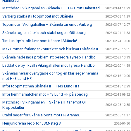
Halmstad
Matchdag i Vikingahallen! Skånela IF – HK Drott Halmstad
2026-03-14 11:29
Varberg starkast i toppmötet mot Skånela
2026-03-08 11:29
Toppmöte i Vikingahallen – Skånela tar emot Varberg
2026-03-07 12:07
Skånela tog en rättvis och stabil seger i Göteborg
2026-03-01 11:33
Tim Lindqvist blir kvar som tränare i Skånela!
2026-02-24 10:00
Max Broman förlänger kontraktet och blir kvar i Skånela IF
2026-02-23 16:31
Skånela hade inga problem att besegra Tyresö Handboll
2026-02-21 13:13
Laddat derby i kväll i Vikingahallen mot Tyresö Handboll
2026-02-20 14:58
Skånelas herrar övertygade och tog en klar seger hemma
2026-02-16 10:00
mot H43 Lund HF.
Inför toppmatchen Skånela IF – H43 Lund HF!
2026-02-15 12:23
Inför hemmamatchen mot H43 Lund HF på söndag
2026-02-13 09:52
Matchdag i Vikingahallen – Skånela IF tar emot GF
2026-02-08 12:35
Kroppskultur
Stabil seger för Skånela borta mot HK Aranäs.
2026-02-05 11:17
Herrjuniorerna redo för JSM-steg 3
2026-01-30