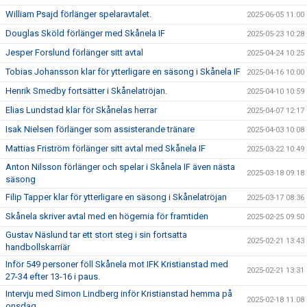
William Psajd förlänger spelaravtalet.
2025-06-05 11:00
Douglas Sköld förlänger med Skånela IF
2025-05-23 10:28
Jesper Forslund förlänger sitt avtal
2025-04-24 10:25
Tobias Johansson klar för ytterligare en säsong i Skånela IF
2025-04-16 10:00
Henrik Smedby fortsätter i Skånelatröjan.
2025-04-10 10:59
Elias Lundstad klar för Skånelas herrar
2025-04-07 12:17
Isak Nielsen förlänger som assisterande tränare
2025-04-03 10:08
Mattias Friström förlänger sitt avtal med Skånela IF
2025-03-22 10:49
Anton Nilsson förlänger och spelar i Skånela IF även nästa
2025-03-18 09:18
säsong
Filip Tapper klar för ytterligare en säsong i Skånelatröjan
2025-03-17 08:36
Skånela skriver avtal med en högernia för framtiden
2025-02-25 09:50
Gustav Näslund tar ett stort steg i sin fortsatta
2025-02-21 13:43
handbollskarriär
Inför 549 personer föll Skånela mot IFK Kristianstad med
2025-02-21 13:31
27-34 efter 13-16 i paus.
Intervju med Simon Lindberg inför Kristianstad hemma på
2025-02-18 11:08
onsdag