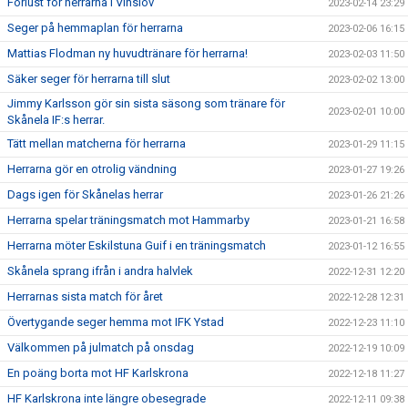
Förlust för herrarna i Vinslöv
2023-02-14 23:29
Seger på hemmaplan för herrarna
2023-02-06 16:15
Mattias Flodman ny huvudtränare för herrarna!
2023-02-03 11:50
Säker seger för herrarna till slut
2023-02-02 13:00
Jimmy Karlsson gör sin sista säsong som tränare för
2023-02-01 10:00
Skånela IF:s herrar.
Tätt mellan matcherna för herrarna
2023-01-29 11:15
Herrarna gör en otrolig vändning
2023-01-27 19:26
Dags igen för Skånelas herrar
2023-01-26 21:26
Herrarna spelar träningsmatch mot Hammarby
2023-01-21 16:58
Herrarna möter Eskilstuna Guif i en träningsmatch
2023-01-12 16:55
Skånela sprang ifrån i andra halvlek
2022-12-31 12:20
Herrarnas sista match för året
2022-12-28 12:31
Övertygande seger hemma mot IFK Ystad
2022-12-23 11:10
Välkommen på julmatch på onsdag
2022-12-19 10:09
En poäng borta mot HF Karlskrona
2022-12-18 11:27
HF Karlskrona inte längre obesegrade
2022-12-11 09:38