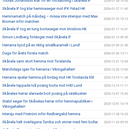
Tobias Johansson klar för en fortsättning i Skånela IF
2026-01-28 10:00
Skånela IF tog klar hemmaseger mot IFK Ystad HK
2026-01-27 11:40
Hemmamatch på måndag – missa inte intervjun med Max
2026-01-25 10:12
Broman inför matchen
Skånela IF tog en tung bortaseger mot Vinslövs HK
2026-01-17 16:01
Simon Lindberg förlänger med Skånela IF
2026-01-15 09:30
Herrarna bjöd på en riktig smällkaramell i Lund!
2026-01-04 21:00
Dags för årets första match
2026-01-04 13:11
Skånela vann stort hemma mot Torslanda
2025-12-21 12:03
Matchdags igen för herrarna i Vikingahallen!
2025-12-20 12:00
Herrarna spelar hemma på lördag mot HK Torslanda Elit
2025-12-19 11:28
Skånela tappade två poäng borta mot H43 Lund
2025-12-14 11:11
Skånelas herrar slarvade bort poäng på västkusten
2025-12-07 15:45
Stabil seger för Skånelas herrar inför hemmapubliken i
2025-12-01 10:19
Vikingahallen!
Intervju med Friström inför Redbergslid hemma
2025-11-28 10:23
Skånela helt överlägsna Tumba och vinner med fem bollar.
2025-11-24 09:39