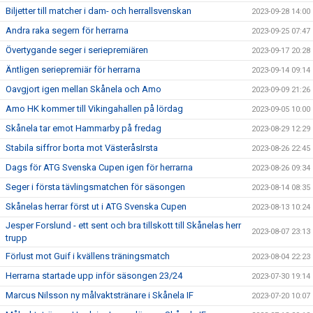
Biljetter till matcher i dam- och herrallsvenskan
2023-09-28 14:00
Andra raka segern för herrarna
2023-09-25 07:47
Övertygande seger i seriepremiären
2023-09-17 20:28
Äntligen seriepremiär för herrarna
2023-09-14 09:14
Oavgjort igen mellan Skånela och Amo
2023-09-09 21:26
Amo HK kommer till Vikingahallen på lördag
2023-09-05 10:00
Skånela tar emot Hammarby på fredag
2023-08-29 12:29
Stabila siffror borta mot VästeråsIrsta
2023-08-26 22:45
Dags för ATG Svenska Cupen igen för herrarna
2023-08-26 09:34
Seger i första tävlingsmatchen för säsongen
2023-08-14 08:35
Skånelas herrar först ut i ATG Svenska Cupen
2023-08-13 10:24
Jesper Forslund - ett sent och bra tillskott till Skånelas herr
2023-08-07 23:13
trupp
Förlust mot Guif i kvällens träningsmatch
2023-08-04 22:23
Herrarna startade upp inför säsongen 23/24
2023-07-30 19:14
Marcus Nilsson ny målvaktstränare i Skånela IF
2023-07-20 10:07