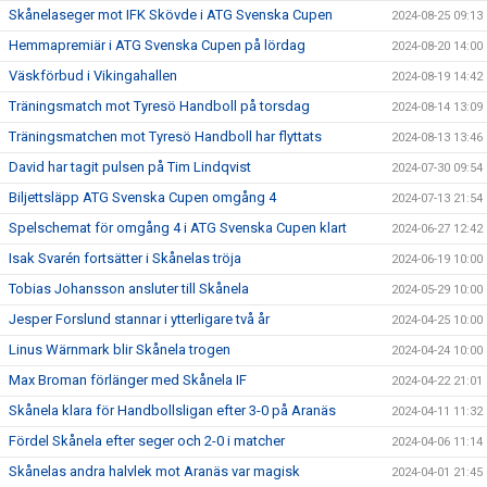
Skånelaseger mot IFK Skövde i ATG Svenska Cupen
2024-08-25 09:13
Hemmapremiär i ATG Svenska Cupen på lördag
2024-08-20 14:00
Väskförbud i Vikingahallen
2024-08-19 14:42
Träningsmatch mot Tyresö Handboll på torsdag
2024-08-14 13:09
Träningsmatchen mot Tyresö Handboll har flyttats
2024-08-13 13:46
David har tagit pulsen på Tim Lindqvist
2024-07-30 09:54
Biljettsläpp ATG Svenska Cupen omgång 4
2024-07-13 21:54
Spelschemat för omgång 4 i ATG Svenska Cupen klart
2024-06-27 12:42
Isak Svarén fortsätter i Skånelas tröja
2024-06-19 10:00
Tobias Johansson ansluter till Skånela
2024-05-29 10:00
Jesper Forslund stannar i ytterligare två år
2024-04-25 10:00
Linus Wärnmark blir Skånela trogen
2024-04-24 10:00
Max Broman förlänger med Skånela IF
2024-04-22 21:01
Skånela klara för Handbollsligan efter 3-0 på Aranäs
2024-04-11 11:32
Fördel Skånela efter seger och 2-0 i matcher
2024-04-06 11:14
Skånelas andra halvlek mot Aranäs var magisk
2024-04-01 21:45