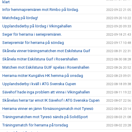
klart
Inför hemmapremiären mot Rimbo på lördag.
2022-09-22 21:05
Matchdag på lördag!
2022-09-20 10:22
Upplandsderby på lördag i Vikingahallen
2022-09-20 09:33
Seger för herrarna i seriepremiären.
2022-09-18 21:43
Seriepremiär för herrarna på söndag
2022-09-17 10:48
Skånela vinner träningsmatchen mot Eskilstuna Guif
2022-08-31 22:31
Skånela möter Eskilstuna Guif i Rosershallen
2022-08-30 08:28
Matchen mot Eskilstuna GUIF spelas i Rosershallen
2022-08-26 20:52
Herrarna möter Kungälvs HK hemma på onsdag
2022-08-23 09:01
Upplandsderby i kväll i ATG Svenska Cupen
2022-08-18 09:38
Sävehof hade inga problem att vinna i Vikingahallen
2022-08-11 19:22
Skånelas herrar tar emot IK Sävehof i ATG Svenska Cupen
2022-08-07 22:56
Herrarna vinner en jämn försäsongsmatch mot Tyresö
2022-08-04 23:14
Träningsmatchen mot Tyresö sänds på SolidSport
2022-08-03 21:08
Träningsmatch för herrarna på torsdag
2022-08-02 23:28