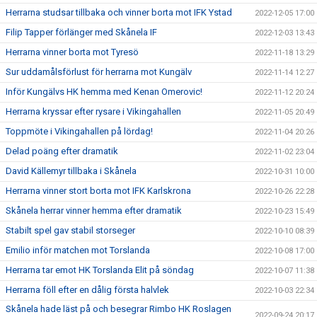
Herrarna studsar tillbaka och vinner borta mot IFK Ystad
2022-12-05 17:00
Filip Tapper förlänger med Skånela IF
2022-12-03 13:43
Herrarna vinner borta mot Tyresö
2022-11-18 13:29
Sur uddamålsförlust för herrarna mot Kungälv
2022-11-14 12:27
Inför Kungälvs HK hemma med Kenan Omerovic!
2022-11-12 20:24
Herrarna kryssar efter rysare i Vikingahallen
2022-11-05 20:49
Toppmöte i Vikingahallen på lördag!
2022-11-04 20:26
Delad poäng efter dramatik
2022-11-02 23:04
David Källemyr tillbaka i Skånela
2022-10-31 10:00
Herrarna vinner stort borta mot IFK Karlskrona
2022-10-26 22:28
Skånela herrar vinner hemma efter dramatik
2022-10-23 15:49
Stabilt spel gav stabil storseger
2022-10-10 08:39
Emilio inför matchen mot Torslanda
2022-10-08 17:00
Herrarna tar emot HK Torslanda Elit på söndag
2022-10-07 11:38
Herrarna föll efter en dålig första halvlek
2022-10-03 22:34
Skånela hade läst på och besegrar Rimbo HK Roslagen
2022-09-24 20:17