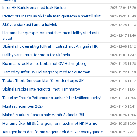
Inför HF Karlskrona med Isak Nielsen
2025-02-04 13:20
Riktigt bra insats av Skånela men gästerna vinner till slut
2024-12-31 10:49
Skövde starkast i andra halvlek
2024-12-28 10:13
Herrarna har greppet om matchen men Hallby starkast i
2024-12-17 11:40
slutet
Skånela fick en riktig fullträff i Estrad mot Alingsås HK
2024-12-08 12:12
Hallby var numret för stora för Skånela
2024-12-01 12:47
Bra insats räckte inte borta mot OV Helsingborg
2024-11-23 11:28
Gameday! Inför OV Helsingborg med Max Broman
2024-11-22 10:13
Tobias Thorbjörnsson klar för Anderstorps SK
2024-11-16 11:12
Skånela räckte inte riktigt till mot Hammarby
2024-11-14 11:04
Ta del av Fredric Petterssons tankar inför kvällens derby!
2024-11-13 13:06
Mustaschkampen 2024
2024-11-10 13:41
Malmö starkast i andra halvlek när Skånela föll
2024-10-24 13:06
Herrarna åker till Skåne igen, för match mot HK Malmö
2024-10-23 10:00
Äntligen kom den första segern och den var övertygande
2024-10-21 22:31