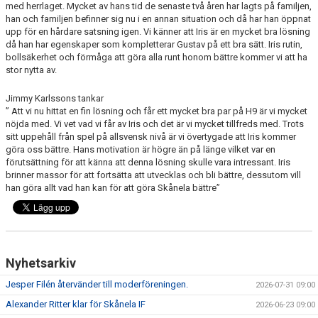
med herrlaget. Mycket av hans tid de senaste två åren har lagts på familjen,
han och familjen befinner sig nu i en annan situation och då har han öppnat
upp för en hårdare satsning igen. Vi känner att Iris är en mycket bra lösning
då han har egenskaper som kompletterar Gustav på ett bra sätt. Iris rutin,
bollsäkerhet och förmåga att göra alla runt honom bättre kommer vi att ha
stor nytta av.
Jimmy Karlssons tankar
” Att vi nu hittat en fin lösning och får ett mycket bra par på H9 är vi mycket
nöjda med. Vi vet vad vi får av Iris och det är vi mycket tillfreds med. Trots
sitt uppehåll från spel på allsvensk nivå är vi övertygade att Iris kommer
göra oss bättre. Hans motivation är högre än på länge vilket var en
förutsättning för att känna att denna lösning skulle vara intressant. Iris
brinner massor för att fortsätta att utvecklas och bli bättre, dessutom vill
han göra allt vad han kan för att göra Skånela bättre”
Nyhetsarkiv
Jesper Filén återvänder till moderföreningen.
2026-07-31 09:00
Alexander Ritter klar för Skånela IF
2026-06-23 09:00