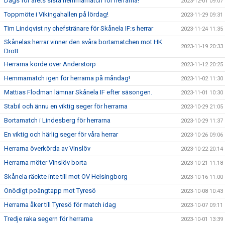
Dags för årets sista hemmamatch för herrarna!
2023-12-01 09:07
Toppmöte i Vikingahallen på lördag!
2023-11-29 09:31
Tim Lindqvist ny chefstränare för Skånela IF:s herrar
2023-11-24 11:35
Skånelas herrar vinner den svåra bortamatchen mot HK
2023-11-19 20:33
Drott
Herrarna körde över Anderstorp
2023-11-12 20:25
Hemmamatch igen för herrarna på måndag!
2023-11-02 11:30
Mattias Flodman lämnar Skånela IF efter säsongen.
2023-11-01 10:30
Stabil och ännu en viktig seger för herrarna
2023-10-29 21:05
Bortamatch i Lindesberg för herrarna
2023-10-29 11:37
En viktig och härlig seger för våra herrar
2023-10-26 09:06
Herrarna överkörda av Vinslöv
2023-10-22 20:14
Herrarna möter Vinslöv borta
2023-10-21 11:18
Skånela räckte inte till mot OV Helsingborg
2023-10-16 11:00
Onödigt poängtapp mot Tyresö
2023-10-08 10:43
Herrarna åker till Tyresö för match idag
2023-10-07 09:11
Tredje raka segern för herrarna
2023-10-01 13:39