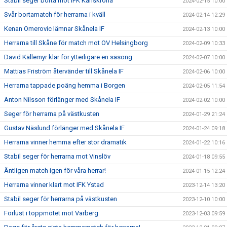
Stabil seger borta mot IFK Karlskrona
2024-02-15 10:00
Svår bortamatch för herrarna i kväll
2024-02-14 12:29
Kenan Omerovic lämnar Skånela IF
2024-02-13 10:00
Herrarna till Skåne för match mot OV Helsingborg
2024-02-09 10:33
David Källemyr klar för ytterligare en säsong
2024-02-07 10:00
Mattias Friström återvänder till Skånela IF
2024-02-06 10:00
Herrarna tappade poäng hemma i Borgen
2024-02-05 11:54
Anton Nilsson förlänger med Skånela IF
2024-02-02 10:00
Seger för herrarna på västkusten
2024-01-29 21:24
Gustav Näslund förlänger med Skånela IF
2024-01-24 09:18
Herrarna vinner hemma efter stor dramatik
2024-01-22 10:16
Stabil seger för herrarna mot Vinslöv
2024-01-18 09:55
Äntligen match igen för våra herrar!
2024-01-15 12:24
Herrarna vinner klart mot IFK Ystad
2023-12-14 13:20
Stabil seger för herrarna på västkusten
2023-12-10 10:00
Förlust i toppmötet mot Varberg
2023-12-03 09:59