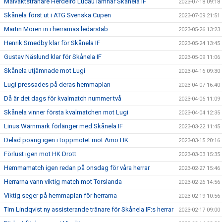
Målvaktstränare Herdeiro Lucau lämnar Skånela IF
2023-07-18 09:18
Skånela först ut i ATG Svenska Cupen
2023-07-09 21:51
Martin Moren in i herrarnas ledarstab
2023-05-26 13:23
Henrik Smedby klar för Skånela IF
2023-05-24 13:45
Gustav Näslund klar för Skånela IF
2023-05-09 11:06
Skånela utjämnade mot Lugi
2023-04-16 09:30
Lugi pressades på deras hemmaplan
2023-04-07 16:40
Då är det dags för kvalmatch nummer två
2023-04-06 11:09
Skånela vinner första kvalmatchen mot Lugi
2023-04-04 12:35
Linus Wärnmark förlänger med Skånela IF
2023-03-22 11:45
Delad poäng igen i toppmötet mot Amo HK
2023-03-15 20:16
Förlust igen mot HK Drott
2023-03-03 15:35
Hemmamatch igen redan på onsdag för våra herrar
2023-02-27 15:46
Herrarna vann viktig match mot Torslanda
2023-02-26 14:56
Viktig seger på hemmaplan för herrarna
2023-02-19 10:56
Tim Lindqvist ny assisterande tränare för Skånela IF:s herrar
2023-02-17 09:00