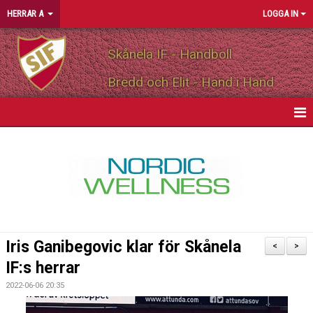
HERRAR A
LOGGA IN
Skånela IF - Handboll
Bredd och Elit - Hand i Hand
HEM
NYHETER
KALENDER
MATCHER
Iris Ganibegovic klar för Skånela
<
>
TRUPPEN
IF:s herrar
2022-06-06 20:35
PERSONLIGA PARTNERS