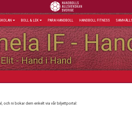
SKOLAN
BOLL & LEK
PARA HANDBOLL
HANDBOLL FITNESS
SAMHÄLLS
ela IF - Han
Elit - Hand i Hand
, och ni bokar dem enkelt via vår biljettportal: