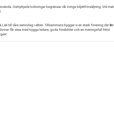
 använda. Outnyttjade bokningar begränsar vår övriga biljettförsäljning. Vid m
t.
 & Lek till våra seniorlag i eliten. Tillsammans bygger vi en stark förening där
Br
domar får växa med trygga ledare, goda förebilder och en meningsfull fritid.
ngen!