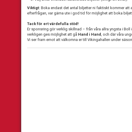
Viktigt:
Boka endast det antal biljetter ni faktiskt kommer att
efterfrågan, var gärna ute i god tid för möjlighet att boka biljet
Tack för ert värdefulla stöd!
Er sponsring gör verklig skillnad – från våra allra yngsta i Boll
verkligen ges möjlighet att gå
Hand i Hand
, och där våra ung
Vi ser fram emot att välkomna er till Vikingahallen under säso