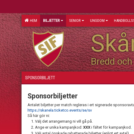
HEM
BILJETTER
SENIOR
UNGDOM
HANDBOLLS
Skån
Bredd och 
SPONSORBILJETT
Sponsorbiljetter
Antalet biljetter per match regleras i ert signerade sponsoravtal
https://skanela.ticketco.events/se/sv
Så här gör ni:
Välj det arrangemang ni vill gå på.
Ange er unika kampanjkod:
XXX
i fältet för kampanjkod.
Välj antal önskade rabatterade biljetter (enligt ert avtal).