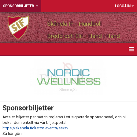
SPONSORBILJETER
LOGGA IN
Skånela IF - Handboll
Bredd och Elit - Hand i Hand
SPONSORBILJETT
Sponsorbiljetter
Antalet biljetter per match regleras i ert signerade sponsoravtal, och ni
bokar dem enkelt via vår biljettportal:
https://skanela.ticketco.events/se/sv
Så här gör ni: