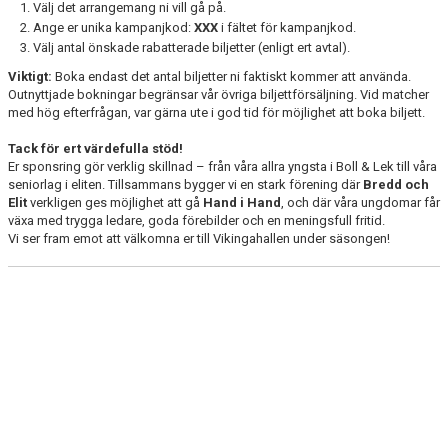
Välj det arrangemang ni vill gå på.
Ange er unika kampanjkod:
XXX
i fältet för kampanjkod.
Välj antal önskade rabatterade biljetter (enligt ert avtal).
Viktigt:
Boka endast det antal biljetter ni faktiskt kommer att använda.
Outnyttjade bokningar begränsar vår övriga biljettförsäljning. Vid matcher
med hög efterfrågan, var gärna ute i god tid för möjlighet att boka biljett.
Tack för ert värdefulla stöd!
Er sponsring gör verklig skillnad – från våra allra yngsta i Boll & Lek till våra
seniorlag i eliten. Tillsammans bygger vi en stark förening där
Bredd och
Elit
verkligen ges möjlighet att gå
Hand i Hand
, och där våra ungdomar får
växa med trygga ledare, goda förebilder och en meningsfull fritid.
Vi ser fram emot att välkomna er till Vikingahallen under säsongen!