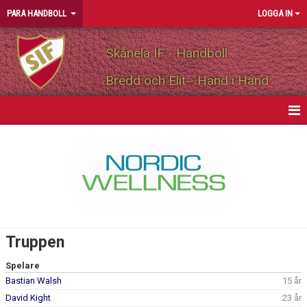
PARA HANDBOLL
LOGGA IN
Skånela IF - Handboll
Bredd och Elit - Hand i Hand
HEM
NYHETER
KALENDER
MATCHER
Truppen
TRUPPEN
Spelare
Bastian Walsh
15 år
BILDGALLERI
David Kight
23 år