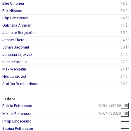
DOKUMENT
Ellie Oinonen
18 år
Erik Nilsson
36 år
KONTAKT
Filip Pettersson
24 år
Gabriella Åhrman
17 år
Jeanette Bergström
35 år
Jesper Thero
34 år
Johan Sagbrant
30 år
Johanna Liljekvist
24 år
Lucas Krogius
27 år
Max Wengelin
24 år
Nils Lundqvist
21 år
Staffan Bernhardsson
26 år
Ledare
0736-586169
Felicia Pettersson
0704-738020
Mikael Pettersson
Philip Lingebrand
Sabina Pettersson