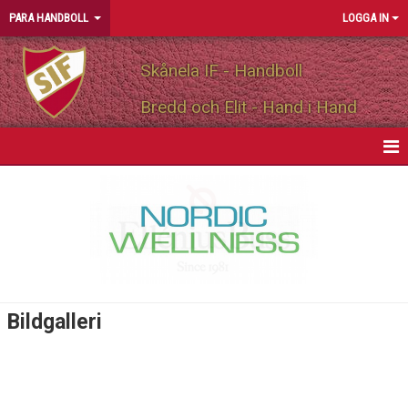
PARA HANDBOLL
LOGGA IN
Skånela IF - Handboll
Bredd och Elit - Hand i Hand
HEM
NYHETER
KALENDER
MATCHER
Bildgalleri
TRUPPEN
BILDGALLERI