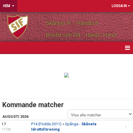
HEM
LOGGA IN
Skånela IF - Handboll
Bredd och Elit - Hand i Hand
HEM
NYHETER
OM FÖRENINGEN
MEDLEMSINFO
Kommande matcher
PARTNERS
AUGUSTI 2026
17
P14 (Födda 2011)
»
Spånga -
Skånela
MATCHER
-
17:00
Idrottsförening