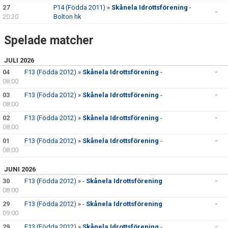
27
P14 (Födda 2011)
»
Skånela Idrottsförening
-
KALENDER
-
20:20
Bolton hk
KONTAKT LAG
Spelade matcher
DOMARE/FUNKTIONÄRER
JULI 2026
04
F13 (Födda 2012)
»
Skånela Idrottsförening
-
-
DOKUMENT
08:00
03
F13 (Födda 2012)
»
Skånela Idrottsförening
-
-
LÄNKAR
08:00
02
KORTPLANSSPELEN
F13 (Födda 2012)
»
Skånela Idrottsförening
-
-
08:00
01
F13 (Födda 2012)
»
Skånela Idrottsförening
-
-
08:00
JUNI 2026
30
F13 (Födda 2012)
»
-
Skånela Idrottsförening
-
08:00
29
F13 (Födda 2012)
»
-
Skånela Idrottsförening
-
09:00
29
F13 (Födda 2012)
»
Skånela Idrottsförening
-
-