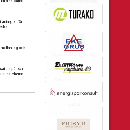
till sina barns
t antingen för
enska
 mellan lag och
nsatser på och
fter matcherna.