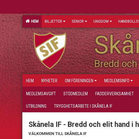
HEM
BILJETTER
SENIOR
UNGDOM
HANDBOLLS
Skån
Bredd och 
HEM
NYHETER
OM FÖRENINGEN
MEDLEMSINFO
MEDLEMSAVGIFT
STÖDMEDLEM
FADDERVERKSAMHET
UTBILDNING
TRYGGHETSARBETE I SKÅNELA IF
Skånela IF - Bredd och elit hand i 
VÄLKOMMEN TILL SKÅNELA IF