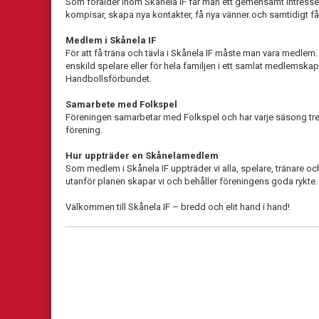
Som förälder inom Skånela IF får man ett gemensamt intresse ti
kompisar, skapa nya kontakter, få nya vänner och samtidigt få 
Medlem i Skånela IF
För att få träna och tävla i Skånela IF måste man vara medlem
enskild spelare eller för hela familjen i ett samlat medlems
Handbollsförbundet.
Samarbete med Folkspel
Föreningen samarbetar med Folkspel och har varje säsong tre (
förening.
Hur uppträder en Skånelamedlem
Som medlem i Skånela IF uppträder vi alla, spelare, tränare o
utanför planen skapar vi och behåller föreningens goda rykte.
Välkommen till Skånela IF – bredd och elit hand i hand!