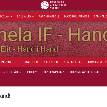
SKOLAN
BOLL & LEK
PARA HANDBOLL
HANDBOLL FITNESS
SAMHÄLLS
ela IF - Han
Elit - Hand i Hand
PARTNERS
MATCHER
KALENDER
KONTAKT LAG
DOMARE/FUN
PROFILKLÄDER
POLICY
FÖRSÄKRINGAR
BOKNING AV TEORISAL
hand!