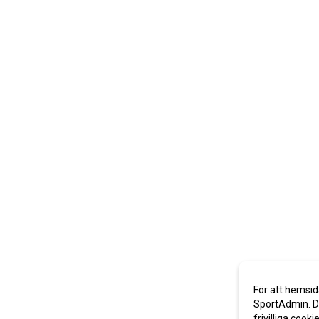
För att hemsid
SportAdmin. De
frivilliga cooki