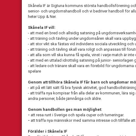
Skånela IF är Sigtuna kommuns största handbollsförening och 
senior- och ungdomshandboll och vi bedriver handboll för alla 
heter Upp & Ner.
Skånela IF vill:
- att med en bred och allsidig satsning på ungdomsverksamhet
- att träning och tävling under ungdomsåren skall vara uppby
- att stor vikt ska fästas vid individens sociala utveckling och 
- att träning och tävling skall vara roligt och anpassas till för
- att alla som vill ska kunna få spela, vinst i varje match är inte 
- att med en uttalad idrottslig satsning på junior- seniorlagen 
- att ledare och tränare skall vara en förebild för ungdomarna 
spelare
Genom att tillhöra Skånela IF får barn och ungdomar möj
- att på ett lätt sätt få bra fysisk aktivitet, god handbollsträn
- att träffa nya kompisar från alla delar av kommunen, lära s
andra personer, både jämnåriga och äldre.
Genom handbollen ges man möjlighet:
-
att resa runt i Sverige och spela cuper och turneringar.
-
att träffa nya människor med samma intresse och tillfälle at
Förälder i Skånela IF