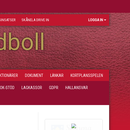
INSATSER
SKÅNELA DRIVE IN
LOGGA IN
dboll
KTIONÄRER
DOKUMENT
LÄNKAR
KORTPLANSSPELEN
LOK-STÖD
LAGKASSOR
GDPR
HALLANSVAR