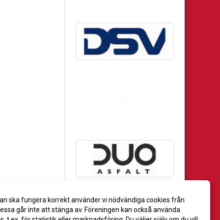
an ska fungera korrekt använder vi nödvändiga cookies från
ssa går inte att stänga av. Föreningen kan också använda
es, t.ex. för statistik eller marknadsföring. Du väljer själv om du vill