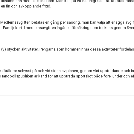
llsammans med sitt/sina barn. Man kan på ett naturligt sätt träffa föräldrarna 
en fin och avkopplande fritid.
. Medlemsavgiften betalas en gång per säsong, man kan välja att erlägga avgif
kap - Familjekort. I medlemsavgiften ingår en försäkring som tecknas genom Sv
3) stycken aktiviteter. Pengarna som kommer in via dessa aktiviteter fördelas
ch föräldrar schysst på och vid sidan av planen, genom vårt uppträdande och i
 Handbollspubliken är känd för att uppträda sportsligt både före, under och e