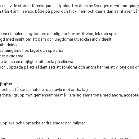
en av de största föreningarna i Uppland. Vi är en av Sveriges mest framgångs
från 4 år till senior, både på pojk- och flick, herr- och damsidan samt även v
en stimulera ungdomars naturliga behov av rörelse, lek och spel.
ggd med insikt om att barn och ungdomar utvecklas individuellt.
utbildning.
utsättningarna hos laget och spelarna.
det viktigaste.
ge dessa en möjlighet att spela på elitnivå.
och uppträda på ett sådant sätt att föräldrar och andra känner att vi bryr oss 
lighet :
ing och att få spela matcher och tävla mot andra lag.
ig arbeta i grupp mot gemensamma mål, lära sig samarbeta med andra, acceptera
t uppleva och upptäcka andra städer och miljöer.