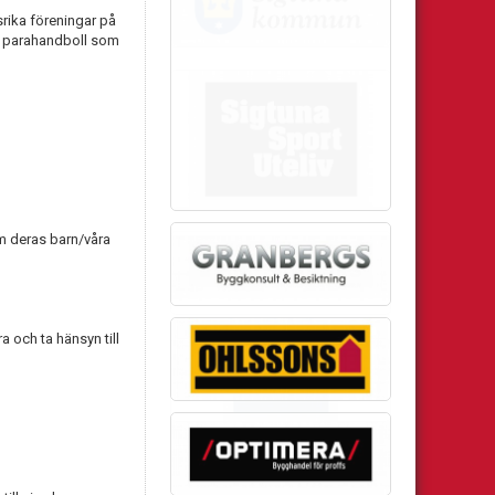
rika föreningar på
år parahandboll som
om deras barn/våra
 och ta hänsyn till