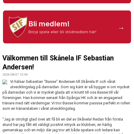
KALENDER
KONTAKT LAG
Bli medlem!
→
DOMARE/FUNKTIONÄRER
Börja spela eller bli stödmedlem här!
DOKUMENT
Välkommen till Skånela IF Sebastian
LÄNKAR
Andersen!
KORTPLANSSPELEN
2026-08-07 10:44
Vi hälsar Sebastian "Basse" Andersen till Skånela IF och vårat
utvecklingslag på damsidan. Som sig känt är så bygger vi om mycket
på damsidan och vi är mycket glada att vi knutit till oss Basse till vår
föreningen. Han kommer senast från Spånga HK och är en engagerad
tränare med rätt värderingar. Vi tror Basse kommer passsa perfekt in rollen
som en tränarstaben i vårat utvecklingslag.
"Jag är otroligt glad över att få bli en del av Skånela! Redan från första
stund har jag fått ett väldigt positivt intryck av klubben, en härlig
gemenskap och en miljö där jag tror att både spelare och ledare kan