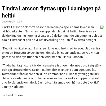
Tindra Larsson flyttas upp i damlaget på
heltid
2026-08-05 17:39
Tindra Larsson fick förra säsongen känna på spel i damallsvenskan
på högerkanten. Nu flyttas hon upp i damlaget på heltid. Hon är en av
de duktiga damjuniorerna vi satsar på de kommande säsongerna och det
ska bli intressant och se vilken utveckling hon kan få av detta seteget.
"Det känns jättekul att få chansen kliva upp helt med A-laget. Jag ser fram
emot att fortsätta utvecklas och det ska bli spännande att se vad vi kan
göra med den nya truppen och ledarstaben" Tindra Larsson
"Tindra har tagit stora kliv den senaste säsongen. Hennes tro på sig själv
och självförtoende växte iom att hon fick chansen i damlaget Med lite
förtroende från tränare och klubb kommer hon kunna ta ytterliggare kliv,
det är vi övertygande om. Hon är som så många andra i truppen mycket
ung fortfarande och det krävs fortsatt tålamod och hårt arbete över tid"
Jimmy Karlsson
Lycka till Tindra!