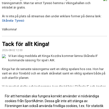
träningsmatch. Man tar emot Tyresö hemma i Vikingahallen och
inträdet är gratis.
Är ni inte på plats så streamas den under enklare former på denna länk:
Skånela- Tyresö
Välkomna!
Tack för allt Kinga!
2026-08-02 12:00
Vi kan idag meddela att Kinga Kozdra kommer lämna Skånela IF
kommande säsong för spel i AIK.
Kinga har de senaste säsongerna varit en viktig spelare hos oss. Hon har
varit en stor förebild och en stark skånelait samt en viktig spelare både på
och utanför planen.
Vi är mycket stolta och tacksamma över din tid här i Skånela IF och önskar
dig lycka till framöver.
För att hemsidan ska fungera korrekt använder vi nödvändiga
cookies från SportAdmin. Dessa går inte att stänga av.
Fler nyheter >>
Föreningen kan också använda frivilliga cookies, t.ex. för statistik