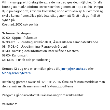
Vill ni visa upp ert företag lite extra denna dag ges det möjlighet för alla
företag att marknadsföra sin verksamhet genom att köpa ett hål. Pimpa.
Bjud på något gott, knyt nya kontakter, sprid ert budskap hur ert företag
skulle kunna framställas på bästa sätt genom att få ett helt golfhål att
synas på.
Kostnad: 2000 sek per hål
Schema för dagen:
07:00 - Öppnar frukosten
07:30- 8:15 - Föredrag av Skånela IF, Åsa Karlsson samt nätverkande.
08:15-08:40 - Uppvärmning (Range och Green)
08:40 - Samling och information inför Skånela Masters
09:00 - Kanonstart
Ca 13:30 - Lunch och prisutdelning
Senast 12 aug
ska en anmälan göras till:
jimmy@skanela.se
eller
Mona@virekryterar.nu
Betalning görs via Swish till 123 188 22 16. Önskas faktura meddelar man
det i anmälan tillsammans med fakturauppgifterna.
Pengarna går oavkortat till Skånelas ungdomsverksamhet.
Välkomna!