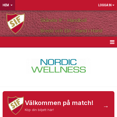
HEM
LOGGA IN
Skånela IF - Handboll
Bredd och Elit - Hand i Hand
HEM
NYHETER
OM FÖRENINGEN
MEDLEMSINFO
PARTNERS
Välkommen på match!
→
Köp din biljett här!
MATCHER