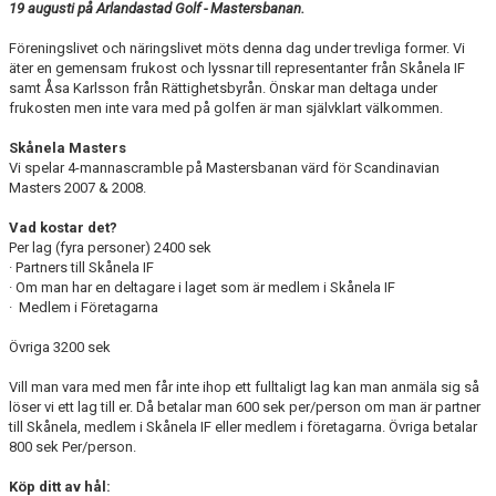
19 augusti på Arlandastad Golf - Mastersbanan.
Föreningslivet och näringslivet möts denna dag under trevliga former. Vi
äter en gemensam frukost och lyssnar till representanter från Skånela IF
samt Åsa Karlsson från Rättighetsbyrån. Önskar man deltaga under
frukosten men inte vara med på golfen är man självklart välkommen.
Skånela Masters
Vi spelar 4-mannascramble på Mastersbanan värd för Scandinavian
Masters 2007 & 2008.
Vad kostar det?
Per lag (fyra personer) 2400 sek
· Partners till Skånela IF
· Om man har en deltagare i laget som är medlem i Skånela IF
· Medlem i Företagarna
Övriga 3200 sek
Vill man vara med men får inte ihop ett fulltaligt lag kan man anmäla sig så
löser vi ett lag till er. Då betalar man 600 sek per/person om man är partner
till Skånela, medlem i Skånela IF eller medlem i företagarna. Övriga betalar
800 sek Per/person.
Köp ditt av hål: