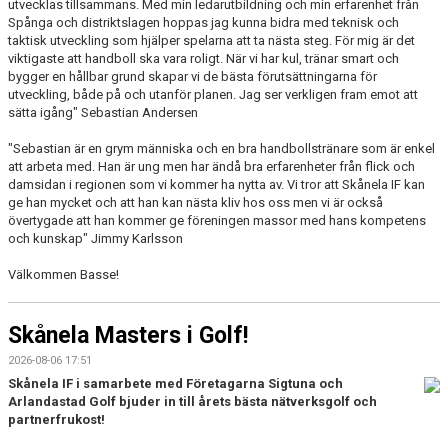
utvecklas tillsammans.
Med min ledarutbildning och min erfarenhet från
Spånga och distriktslagen hoppas jag kunna bidra med teknisk och
taktisk utveckling som hjälper spelarna att ta nästa steg. För mig är det
viktigaste att handboll ska vara roligt. När vi har kul, tränar smart och
bygger en hållbar grund skapar vi de bästa förutsättningarna för
utveckling, både på och utanför planen. Jag ser verkligen fram emot att
sätta igång" Sebastian Andersen
"Sebastian är en grym människa och en bra handbollstränare som är enkel
att arbeta med. Han är ung men har ändå bra erfarenheter från flick och
damsidan i regionen som vi kommer ha nytta av. Vi tror att Skånela IF kan
ge han mycket och att han kan nästa kliv hos oss men vi är också
övertygade att han kommer ge föreningen massor med hans kompetens
och kunskap" Jimmy Karlsson
Välkommen Basse!
Skånela Masters i Golf!
2026-08-06 17:51
Skånela IF i samarbete med Företagarna Sigtuna och
Arlandastad Golf
bjuder in till årets bästa nätverksgolf och
partnerfrukost!