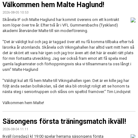
Välkommen hem Malte Haglund!
2026-08-05 10:53
Skånela IF och Malte Haglund har kommit överens om ett kontrakt
som löper över tre år. Efter två år i VFL Gummersbachs (Tyskland)
akademi återvänder Malte till sin moderförening.
"Det är väldigt kul och jag är taggad över att nu få komma tillbaka efter två
lärorika år utomlands. Skånela och Vikingahallen har alltid varit mitt hem så
det är skönt att vara här igen och jag tror även att det här är exakt rätt plats
för min fortsatta utveckling. Jag ser också fram emot att få spela med
gamla lagkamrater och förhoppningsvis ska vi tillsammans ta oss långt i
usm" Malte Haglund
”Väldigt kul att få hem Malte till Vikingahallen igen. Det är en kille jag har
följt ända sedan bollskolan, så det ska bli otroligt roligt att se honom ta
nästa steg i seniortruppen och slåss om speltid framöver.” Tim Lindqvist
Välkommen hem Malte!
Säsongens första träningsmatch ikväll!
2026-08-04 11:11
Ikväll (onsdag) kl 19:00 spelar herrarna säsongens första