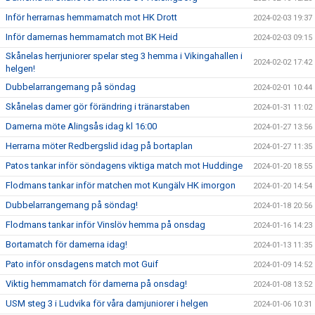
Inför herrarnas hemmamatch mot HK Drott
2024-02-03 19:37
Inför damernas hemmamatch mot BK Heid
2024-02-03 09:15
Skånelas herrjuniorer spelar steg 3 hemma i Vikingahallen i
2024-02-02 17:42
helgen!
Dubbelarrangemang på söndag
2024-02-01 10:44
Skånelas damer gör förändring i tränarstaben
2024-01-31 11:02
Damerna möte Alingsås idag kl 16:00
2024-01-27 13:56
Herrarna möter Redbergslid idag på bortaplan
2024-01-27 11:35
Patos tankar inför söndagens viktiga match mot Huddinge
2024-01-20 18:55
Flodmans tankar inför matchen mot Kungälv HK imorgon
2024-01-20 14:54
Dubbelarrangemang på söndag!
2024-01-18 20:56
Flodmans tankar inför Vinslöv hemma på onsdag
2024-01-16 14:23
Bortamatch för damerna idag!
2024-01-13 11:35
Pato inför onsdagens match mot Guif
2024-01-09 14:52
Viktig hemmamatch för damerna på onsdag!
2024-01-08 13:52
USM steg 3 i Ludvika för våra damjuniorer i helgen
2024-01-06 10:31