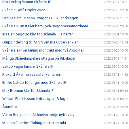
Erik Östling lämnar Skånela IF
2022-06-17 10:01
Skånela Golf Trophy 2022
2022-06-15 22:58
Cecilia Samuelsson uttagen i U16- landslaget!
2022-06-09 11:07
Skånela IF anställer barn- och ungdomssamordnare.
2022-06-06 20:30
Iris Ganibegovic klar för Skånela IF:s herrar
2022-05-31 10:00
Gruppindelning till ATG Svenska Cupen är klar
2022-05-20 16:54
Skånela skriver lärlingskontrakt med två A-pojkar.
2022-05-20 10:00
Många Skånelaspelare uttagna på Riksläger
2022-05-19 11:11
Jakob Fager lämnar Skånela IF
2022-05-12 10:00
Rickard Åkerman avslutar karriären.
2022-05-11 14:52
Emilio Lahdo förlänger med Skånela IF
2022-05-11 10:00
Max Broman klar för Skånela IF
2022-05-11 09:13
William Fredriksson flyttas upp i A-laget
2022-05-06 00:02
Årsmöte
2022-05-03 20:39
Viktor Bergklint är Skånelas tredje nyförvärv
2022-04-29 10:00
Mattias Friström förlänger sitt kontrakt
2022-04-27 10:00