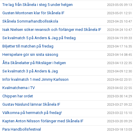
Tre lag från Skånela i steg 5 under helgen
2023-05-05 09:13
Gusten Montonen klar för Skånela IF
2023-05-01 12:51
Skånela Sommarhandbollsskola
2023-04-25 10:47
Isak Nielsen söker revansch och förlänger med Skånela IF
2023-04-24 10:47
Se kvalmatch 5 på Anders & Jag på fredag
2023-04-19 09:33
Biljetter till matchen på fredag
2023-04-17 16:35
Herrspelare gör sin sista säsong
2023-04-14 08:45
Åtta Skånelaiter på Riksläger i helgen
2023-04-13 22:35
Se kvalmatch 3 på Anders & Jag
2023-04-09 12:30
Inför kvalmatch 1 med Jimmy Karlsson
2023-04-02 23:51
Kvalmatcherna i TV
2023-04-02 22:55
Chippen har ordet
2023-03-30 14:29
Gustav Näslund lämnar Skånela IF
2023-03-27 09:22
Välkomna på herrmatch på fredag!
2023-03-22 15:10
Kapten Anton Nilsson förlänger med Skånela IF
2023-03-20 09:29
Para Handbollsfestival
2023-03-18 13:03