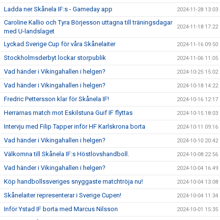
Ladda ner Skånela IF:s - Gameday app
2024-11-28 13:03
Caroline Kallio och Tyra Börjesson uttagna till träningsdagar
2024-11-18 17:22
med U-landslaget
Lyckad Sverige Cup för våra Skånelaiter
2024-11-16 09:50
Stockholmsderbyt lockar storpublik
2024-11-06 11:05
Vad händer i Vikingahallen i helgen?
2024-10-25 15:02
Vad händer i Vikingahallen i helgen?
2024-10-18 14:22
Fredric Pettersson klar för Skånela IF!
2024-10-16 12:17
Herrarnas match mot Eskilstuna Guif IF flyttas
2024-10-15 18:03
Intervju med Filip Tapper inför HF Karlskrona borta
2024-10-11 09:16
Vad händer i Vikingahallen i helgen?
2024-10-10 20:42
Välkomna till Skånela IF:s Höstlovshandboll.
2024-10-08 22:56
Vad händer i Vikingahallen i helgen?
2024-10-04 16:49
Köp handbollssveriges snyggaste matchtröja nu!
2024-10-04 13:08
Skånelaiter representerar i Sverige Cupen!
2024-10-04 11:34
Inför Ystad IF borta med Marcus Nilsson
2024-10-01 15:35