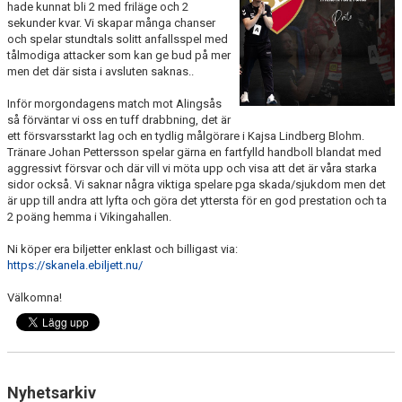
hade kunnat bli 2 med friläge och 2
KALENDER
sekunder kvar. Vi skapar många chanser
och spelar stundtals solitt anfallsspel med
KONTAKT LAG
tålmodiga attacker som kan ge bud på mer
men det där sista i avsluten saknas..
DOMARE/FUNKTIONÄRER
Inför morgondagens match mot Alingsås
så förväntar vi oss en tuff drabbning, det är
DOKUMENT
ett försvarsstarkt lag och en tydlig målgörare i Kajsa Lindberg Blohm.
Tränare Johan Pettersson spelar gärna en fartfylld handboll blandat med
aggressivt försvar och där vill vi möta upp och visa att det är våra starka
LÄNKAR
sidor också. Vi saknar några viktiga spelare pga skada/sjukdom men det
är upp till andra att lyfta och göra det yttersta för en god prestation och ta
KORTPLANSSPELEN
2 poäng hemma i Vikingahallen.
Ni köper era biljetter enklast och billigast via:
https://skanela.ebiljett.nu/
Välkomna!
Nyhetsarkiv