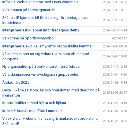
Inför HK Varberg hemma med Linus Wärnmark
2026-03-05 14:05
Välkommen på föreningsmatch!
2026-03-05 10:31
Skånela IF bjuder in till föreläsning för företags- och
2026-02-23 16:51
idrottsledare!
Intervju med Filip Tapper inför fredagens derby
2026-02-19 15:14
Välkomna på Sportlovshandboll!
2026-02-17
Intervju med David Källemyr inför Kroppskultur hemma!
2026-02-08 08:58
Våra herrjuniorer tar sig vidare i USM som obesegrad
2026-02-05 10:40
gruppetta!
Ny organsiation på Sportkontoret från 2 februari
2026-01-19 12:15
Våra damjuniorer var överlägsna i gruppspelet
2026-01-04 19:50
Årskrönika 2025
2026-01-01 15:34
Delta i Skånelas stora Jul och Nyårslotteri med dragning på
2025-12-05 20:27
nyårsafton
Idrottsförälder – Med hjärta och hjärna
2025-11-24 10:19
Inför HK Aranäs med Elias Lundstad
2025-11-07 16:58
Vi rekryterar – ekonomiansvarig & marknadskoordinator till
2025-10-25 10:05
Skånela IF