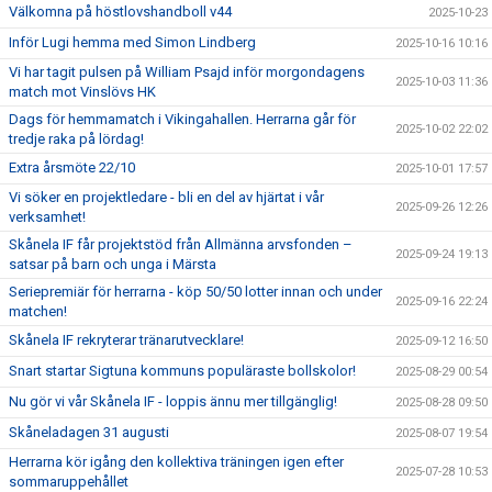
Välkomna på höstlovshandboll v44
2025-10-23
Inför Lugi hemma med Simon Lindberg
2025-10-16 10:16
Vi har tagit pulsen på William Psajd inför morgondagens
2025-10-03 11:36
match mot Vinslövs HK
Dags för hemmamatch i Vikingahallen. Herrarna går för
2025-10-02 22:02
tredje raka på lördag!
Extra årsmöte 22/10
2025-10-01 17:57
Vi söker en projektledare - bli en del av hjärtat i vår
2025-09-26 12:26
verksamhet!
Skånela IF får projektstöd från Allmänna arvsfonden –
2025-09-24 19:13
satsar på barn och unga i Märsta
Seriepremiär för herrarna - köp 50/50 lotter innan och under
2025-09-16 22:24
matchen!
Skånela IF rekryterar tränarutvecklare!
2025-09-12 16:50
Snart startar Sigtuna kommuns populäraste bollskolor!
2025-08-29 00:54
Nu gör vi vår Skånela IF - loppis ännu mer tillgänglig!
2025-08-28 09:50
Skåneladagen 31 augusti
2025-08-07 19:54
Herrarna kör igång den kollektiva träningen igen efter
2025-07-28 10:53
sommaruppehållet