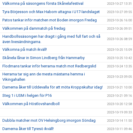
Välkomna på säsongens första Skånelafestival
2023-10-27 13:31
Tyra Börjesson och Max Haborn uttagna i U17-landslaget
2023-10-27 09:55
Patos tankar inför matchen mot Boden imorgon Fredag
2023-10-26 16:00
Välkommen på dammatch på fredag
2023-10-26 09:51
Handbollssäsongen har dragit i gång med full fart och så
2023-10-26 08:59
även livesändningarna.
Välkomna på match ikväll!
2023-10-25 15:09
Skånela lånar in Simon Lindberg från Hammarby
2023-10-25 10:42
Flodmans tankar inför herrarna match mot Redbergslid
2023-10-24 13:35
Herrarna tar sig ann de mesta mästarna hemma i
2023-10-23 09:05
Vikingahallen
Damerna åker till Uddevalla för att möta Kroppskultur idag!
2023-10-21 10:00
Steg 1 i USM i helgen för P16
2023-10-21 09:16
Välkommen på Höstlovshandboll
2023-10-20 12:58
2023-10-19 09:33
Dubbla matcher mot OV Helsingborg imorgon Söndag
2023-10-14 11:50
Damerna åker till Tyresö ikväll!
2023-10-11 09:46