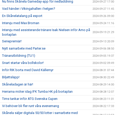
Nu finns Skånela Gameday-app för nedladdning
2024-09-27 17:00
Vad händer i Vikingahallen i helgen?
2024-09-27 11:45
En Skånelatalang på export
2024-09-26 09:00
Intervju med Max Broman
2024-09-24 11:16
Intervju med assisterande tränare Isak Nielsen inför Amo på
2024-09-19 21:29
bortaplan
Seriepremiär!
2024-09-13 20:09
Nytt samarbete med Parter.se
2024-09-06 08:50
Tränarutbildning (TU1)
2024-09-05 19:37
Snart startar våra bollskolor!
2024-09-02 09:49
Inför RIK borta med David Källemyr
2024-08-31 07:44
Biljettsläpp!
2024-08-30 22:49
Skåneladagen är här!
2024-08-29 14:00
Herrarna möter idag IFK Tumba HK på bortaplan
2024-08-28 12:07
Tims tankar inför ATG Svenska Cupen
2024-08-23 11:01
Vi behöver bli fler runt våra evenemang
2024-08-22 17:33
Skånela säljer digitala 50/50 lotter i samarbete med