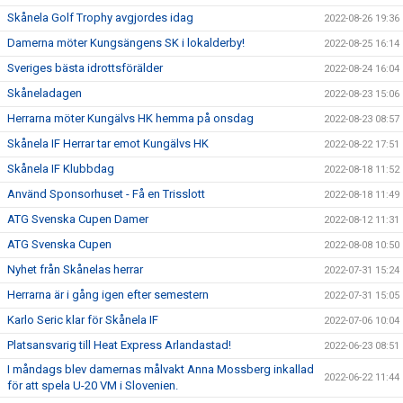
Skånela Golf Trophy avgjordes idag
2022-08-26 19:36
Damerna möter Kungsängens SK i lokalderby!
2022-08-25 16:14
Sveriges bästa idrottsförälder
2022-08-24 16:04
Skåneladagen
2022-08-23 15:06
Herrarna möter Kungälvs HK hemma på onsdag
2022-08-23 08:57
Skånela IF Herrar tar emot Kungälvs HK
2022-08-22 17:51
Skånela IF Klubbdag
2022-08-18 11:52
Använd Sponsorhuset - Få en Trisslott
2022-08-18 11:49
ATG Svenska Cupen Damer
2022-08-12 11:31
ATG Svenska Cupen
2022-08-08 10:50
Nyhet från Skånelas herrar
2022-07-31 15:24
Herrarna är i gång igen efter semestern
2022-07-31 15:05
Karlo Seric klar för Skånela IF
2022-07-06 10:04
Platsansvarig till Heat Express Arlandastad!
2022-06-23 08:51
I måndags blev damernas målvakt Anna Mossberg inkallad
2022-06-22 11:44
för att spela U-20 VM i Slovenien.