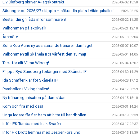
Liv Clefberg skriver A-lagskontrakt
2026-06-02 13:50
Säsongskort 2026/27 släppta – säkra din plats i Vikingahallen!
2026-05-25
Beställ din grillåda inför sommaren!
2026-05-22 11:25
Välkommen på skokväll!
2026-05-21 12:10
Årsmöte
2026-05-13 09:04
Sofia Kou Aune ny assisterande tränare i damlaget
2026-05-07 10:07
Välkommen till Skånela IF:s vårfest den 13 maj!
2026-05-04 14:05
Tack för allt Vilma Wiberg!
2026-05-04 13:07
Filippa Ryd Sandberg förlänger med Skånela IF
2026-04-30 14:29
Ida Schaffer klar för Skånela IF!
2026-04-28 17:12
Parabollen i Vikingahallen!
2026-04-17 08:59
Ny tränarorganisation på damsidan
2026-04-15 15:10
Kom och fira med oss!
2026-03-31 14:24
Unga ledare får fler barn att hitta till handbollen
2026-03-19 09:39
Inför IFK Tumba med Isak Svarèn
2026-03-17 22:37
Inför HK Drott hemma med Jesper Forslund
2026-03-13 11:39