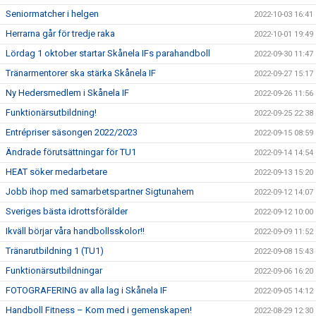
Seniormatcher i helgen
2022-10-03 16:41
Herrarna går för tredje raka
2022-10-01 19:49
Lördag 1 oktober startar Skånela IFs parahandboll
2022-09-30 11:47
Tränarmentorer ska stärka Skånela IF
2022-09-27 15:17
Ny Hedersmedlem i Skånela IF
2022-09-26 11:56
Funktionärsutbildning!
2022-09-25 22:38
Entrépriser säsongen 2022/2023
2022-09-15 08:59
Ändrade förutsättningar för TU1
2022-09-14 14:54
HEAT söker medarbetare
2022-09-13 15:20
Jobb ihop med samarbetspartner Sigtunahem
2022-09-12 14:07
Sveriges bästa idrottsförälder
2022-09-12 10:00
Ikväll börjar våra handbollsskolor!!
2022-09-09 11:52
Tränarutbildning 1 (TU1)
2022-09-08 15:43
Funktionärsutbildningar
2022-09-06 16:20
FOTOGRAFERING av alla lag i Skånela IF
2022-09-05 14:12
Handboll Fitness – Kom med i gemenskapen!
2022-08-29 12:30