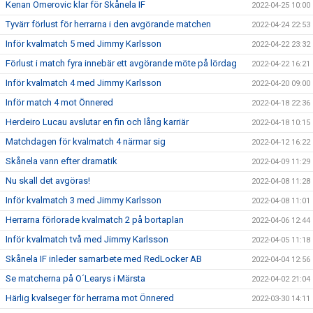
Kenan Omerovic klar för Skånela IF
2022-04-25 10:00
Tyvärr förlust för herrarna i den avgörande matchen
2022-04-24 22:53
Inför kvalmatch 5 med Jimmy Karlsson
2022-04-22 23:32
Förlust i match fyra innebär ett avgörande möte på lördag
2022-04-22 16:21
Inför kvalmatch 4 med Jimmy Karlsson
2022-04-20 09:00
Inför match 4 mot Önnered
2022-04-18 22:36
Herdeiro Lucau avslutar en fin och lång karriär
2022-04-18 10:15
Matchdagen för kvalmatch 4 närmar sig
2022-04-12 16:22
Skånela vann efter dramatik
2022-04-09 11:29
Nu skall det avgöras!
2022-04-08 11:28
Inför kvalmatch 3 med Jimmy Karlsson
2022-04-08 11:01
Herrarna förlorade kvalmatch 2 på bortaplan
2022-04-06 12:44
Inför kvalmatch två med Jimmy Karlsson
2022-04-05 11:18
Skånela IF inleder samarbete med RedLocker AB
2022-04-04 12:56
Se matcherna på O´Learys i Märsta
2022-04-02 21:04
Härlig kvalseger för herrarna mot Önnered
2022-03-30 14:11