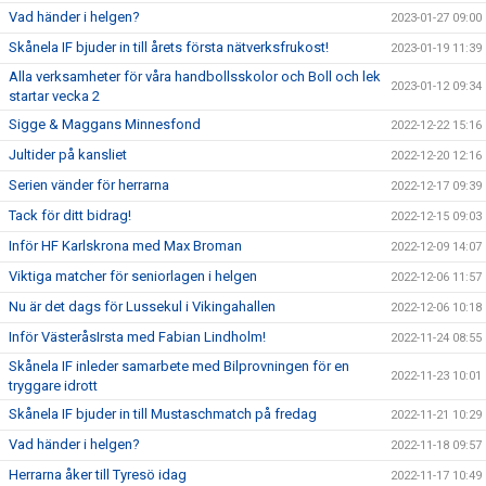
Vad händer i helgen?
2023-01-27 09:00
Skånela IF bjuder in till årets första nätverksfrukost!
2023-01-19 11:39
Alla verksamheter för våra handbollsskolor och Boll och lek
2023-01-12 09:34
startar vecka 2
Sigge & Maggans Minnesfond
2022-12-22 15:16
Jultider på kansliet
2022-12-20 12:16
Serien vänder för herrarna
2022-12-17 09:39
Tack för ditt bidrag!
2022-12-15 09:03
Inför HF Karlskrona med Max Broman
2022-12-09 14:07
Viktiga matcher för seniorlagen i helgen
2022-12-06 11:57
Nu är det dags för Lussekul i Vikingahallen
2022-12-06 10:18
Inför VästeråsIrsta med Fabian Lindholm!
2022-11-24 08:55
Skånela IF inleder samarbete med Bilprovningen för en
2022-11-23 10:01
tryggare idrott
Skånela IF bjuder in till Mustaschmatch på fredag
2022-11-21 10:29
Vad händer i helgen?
2022-11-18 09:57
Herrarna åker till Tyresö idag
2022-11-17 10:49