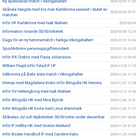
Ny spännande match i Vikingahallen!
2025-02-07 11:20
Skånela hängde med bra men Karlskrona vassast i slutet av
2025-02-06 09:31
matchen
Inför HF Karlskrona med Isak Nielsen
2025-02-04
Information rörande 50/50 lotteriet
2025-02-03 12:29
Dags för en ny hemmamatch i härliga Vikingahallen!
2025-01-31 16:06
SportAdmins personuppgiftsincident
2025-01-25 19:23
Inför IFK Örebro med Flavia Johansson.
2025-01-12 09:00
William Psajd inför Ystad IF HF
2024-12-29 11:10
Välkomna på årets sista match i Vikingahallen
2024-12-26 11:10
Intervju med Magdalena Krstic inför Alingsås HK hemma.
2024-12-21 12:28
Inför OV Helsingborg med Isak Nielsen
2024-12-12 10:36
Inför Alingsås HK med Moa Björck
2024-12-06 16:31
Inför Alingsås HK borta med Linus Wärnmark
2024-12-06 11:57
Skånelas Jul och Nyårslotteri 50/50 lotter under december
2024-12-01 08:00
Inför IF Hallby HK med Gustav Näslund
2024-11-29 21:32
Inför Boden Handboll IF med Caroline Kalio
2024-11-29 15:00