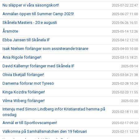
Nu släpper vi våra säsongskort!
2025-07-22 22:47
Anmälan öppen till Summer Camp 2025!
2025-06-27 11:00
Skånela Masters - 20:e augusti
2025-06-26 16:51
Årsmöte
2025-05-14 12:26
Ebba Jansen till Skånela IF
2025-04-12 12:10
Isak Nielsen förlänger som assisterande tränare
2025-04-03 10:00
Ania Rigole förlänger!
2025-03-15 18:21
David Källemyr förlänger med Skånela IF
2025-03-14
Olivia Eketjäll förlänger!
2025-03-04 21:38
Damerna förlorar mot Tyresö
2025-02-28 10:24
Kinga Kozdra förlänger!
2025-02-23 11:55
Vilma Wiberg förlänger!
2025-02-20
Intervju med Simon Lindberg inför Kristianstad hemma på
2025-02-18 11:00
onsdag
Anmäl er till Sportlovscampen!
2025-02-17 09:22
Välkomna på Samhällsmatchen den 19 februari
2025-02-11 12:13