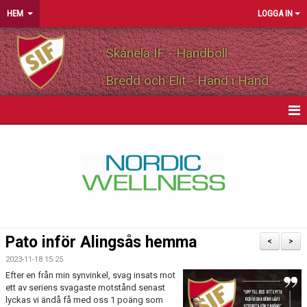
HEM
LOGGA IN
Skånela IF - Handboll
Bredd och Elit - Hand i Hand
HEM
NYHETER
OM FÖRENINGEN
MEDLEMSINFO
Pato inför Alingsås hemma
<
>
PARTNERS
2023-11-18 15:25
Efter en från min synvinkel, svag insats mot
ett av seriens svagaste motstånd senast
MATCHER
lyckas vi ändå få med oss 1 poäng som