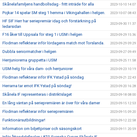
Skånelafamiljens handbollsdag - fritt inträde för alla
2023-10-10 14:07
Pojkar 14 spelar SM steg 1 hemma i Vikingahallen i helgen.
2023-10-07 08:43
HF SIF Herr har seriepremiär idag och förstärkning på
2023-09-30 11:37
ledarsidan
F16 åker till Uppsala för steg 1 i USM i helgen
2023-09-29 15:36
Flodman reflekterar inför lördagens match mot Torslanda.
2023-09-29 09:29
Dubbla seniormatcher i helgen
2023-09-27 09:49
Herrjuniorerna gruppetta i USM
2023-09-25 11:58
USM-helg för våra dam- och herrjuniorer
2023-09-23 10:19
Flodman reflekterar inför IFK Ystad på söndag
2023-09-21 22:43
Herrarna tar emot IFK Ystad på söndag!
2023-09-20 16:28
Skånela IF representeras i distriktslaget
2023-09-18 08:00
En lång väntan på seriepremiären är över för våra damer
2023-09-15 12:53
Flodman reflekterar inför seriepremiären
2023-09-15 09:20
Funktionärsutbildningar!
2023-09-12 22:58
Information om biljettpriser och säsongskort
2023-09-11 20:59
Inför åttondelsfinalen i ATG Svenska Cupen Skånela IF-