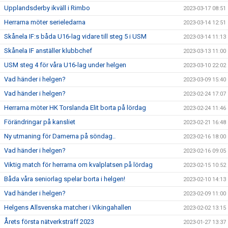
Upplandsderby ikväll i Rimbo
2023-03-17 08:51
Herrarna möter serieledarna
2023-03-14 12:51
Skånela IF:s båda U16-lag vidare till steg 5 i USM
2023-03-14 11:13
Skånela IF anställer klubbchef
2023-03-13 11:00
USM steg 4 för våra U16-lag under helgen
2023-03-10 22:02
Vad händer i helgen?
2023-03-09 15:40
Vad händer i helgen?
2023-02-24 17:07
Herrarna möter HK Torslanda Elit borta på lördag
2023-02-24 11:46
Förändringar på kansliet
2023-02-21 16:48
Ny utmaning för Damerna på söndag..
2023-02-16 18:00
Vad händer i helgen?
2023-02-16 09:05
Viktig match för herrarna om kvalplatsen på lördag
2023-02-15 10:52
Båda våra seniorlag spelar borta i helgen!
2023-02-10 14:13
Vad händer i helgen?
2023-02-09 11:00
Helgens Allsvenska matcher i Vikingahallen
2023-02-02 13:15
Årets första nätverksträff 2023
2023-01-27 13:37