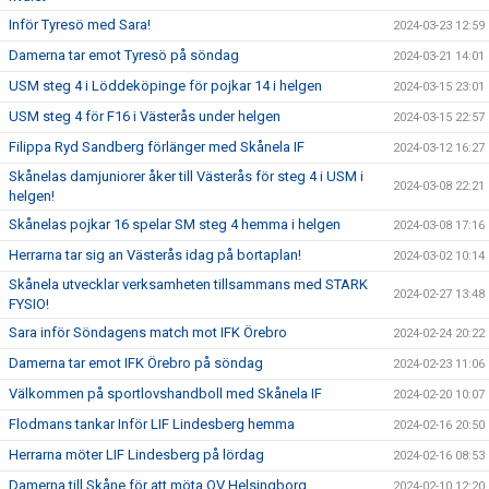
Inför Tyresö med Sara!
2024-03-23 12:59
Damerna tar emot Tyresö på söndag
2024-03-21 14:01
USM steg 4 i Löddeköpinge för pojkar 14 i helgen
2024-03-15 23:01
USM steg 4 för F16 i Västerås under helgen
2024-03-15 22:57
Filippa Ryd Sandberg förlänger med Skånela IF
2024-03-12 16:27
Skånelas damjuniorer åker till Västerås för steg 4 i USM i
2024-03-08 22:21
helgen!
Skånelas pojkar 16 spelar SM steg 4 hemma i helgen
2024-03-08 17:16
Herrarna tar sig an Västerås idag på bortaplan!
2024-03-02 10:14
Skånela utvecklar verksamheten tillsammans med STARK
2024-02-27 13:48
FYSIO!
Sara inför Söndagens match mot IFK Örebro
2024-02-24 20:22
Damerna tar emot IFK Örebro på söndag
2024-02-23 11:06
Välkommen på sportlovshandboll med Skånela IF
2024-02-20 10:07
Flodmans tankar Inför LIF Lindesberg hemma
2024-02-16 20:50
Herrarna möter LIF Lindesberg på lördag
2024-02-16 08:53
Damerna till Skåne för att möta OV Helsingborg
2024-02-10 12:20