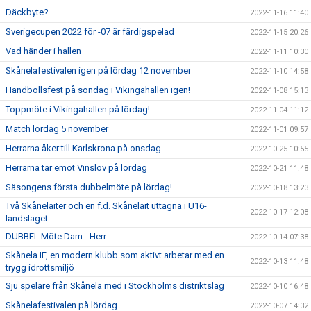
Däckbyte?
2022-11-16 11:40
Sverigecupen 2022 för -07 är färdigspelad
2022-11-15 20:26
Vad händer i hallen
2022-11-11 10:30
Skånelafestivalen igen på lördag 12 november
2022-11-10 14:58
Handbollsfest på söndag i Vikingahallen igen!
2022-11-08 15:13
Toppmöte i Vikingahallen på lördag!
2022-11-04 11:12
Match lördag 5 november
2022-11-01 09:57
Herrarna åker till Karlskrona på onsdag
2022-10-25 10:55
Herrarna tar emot Vinslöv på lördag
2022-10-21 11:48
Säsongens första dubbelmöte på lördag!
2022-10-18 13:23
Två Skånelaiter och en f.d. Skånelait uttagna i U16-
2022-10-17 12:08
landslaget
DUBBEL Möte Dam - Herr
2022-10-14 07:38
Skånela IF, en modern klubb som aktivt arbetar med en
2022-10-13 11:48
trygg idrottsmiljö
Sju spelare från Skånela med i Stockholms distriktslag
2022-10-10 16:48
Skånelafestivalen på lördag
2022-10-07 14:32