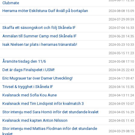
2024-08-17 12:53
Clubmate
Herrarna möter Eskilstuna Guif ikväll på bortaplan
2024-08-08 15:09
2024-07-29 09:59
Skaffa ett säsongskort och följ Skånela IF
2024-07-04 16:33
Anmälan till Summer Camp med Skånela IF
2024-06-20 14:35
Isak Nielsen tar plats i herrarnas tränarstab!
2024-05-23 10:33
2024-05-15 11:23
Årsmöte tisdag den 11/6
2024-05-08 17:10
Det är dags Finalspelet i USM!
2024-04-25 22:43
Eric Mugrauer tar över Damer Utveckling!
2024-04-17 09:47
Trivsel & trygghet i Skånela IF
2024-04-16 15:35
Kvalsnack med Sofia Kou Aune
2024-04-13 11:24
Kvalsnack med Tim Lindqvist inför kvalmatch 3
2024-04-09 10:07
Stor intervju med Sara Hornö inför det stundande kvalet
2024-04-05 16:29
Kvalsnack med kapten Anton Nilsson
2024-04-05 11:43
Stor intervju med Mattias Flodman inför det stundande
2024-03-29 08:15
kvalet