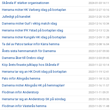
Skånela IF stärker organisationen
2024-01-03 14:11
Herrarna möter HK Varberg idag på bortaplan
2023-12-27 10:16
Julledigt på kansliet
2023-12-20 10:29
Damerna möter Guif i viktig match idag
2023-12-16 10:34
Herrarna möter IFK Ystad på bortaplan idag
2023-12-13 12:26
Herrarna möter Kungälv HK idag på bortaplan
2023-12-09 11:28
Ta del av Patos tankar inför Kärra hemma
2023-12-08 16:04
Årets sista hemmamatch för Damerna
2023-12-07 09:00
Damerna åker till Örebro idag!
2023-12-03 09:45
Köp årets finaste julklapp hos Skånela IF
2023-11-22 10:14
Herrarna tar sig an HK Drott idag på bortaplan
2023-11-19 12:41
Pato inför Alingsås hemma
2023-11-18 15:25
Damerna möter Alingsås HK på hemmaplan!
2023-11-16 11:57
Flodman inför Anderstorp
2023-11-11 09:31
Herrarna tar sig an Anderstorp SK på söndag
2023-11-09 09:35
Flodman inför Västerås hemma
2023-11-05 11:48