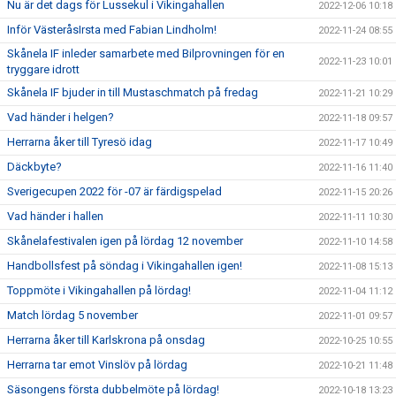
Nu är det dags för Lussekul i Vikingahallen
2022-12-06 10:18
Inför VästeråsIrsta med Fabian Lindholm!
2022-11-24 08:55
Skånela IF inleder samarbete med Bilprovningen för en
2022-11-23 10:01
tryggare idrott
Skånela IF bjuder in till Mustaschmatch på fredag
2022-11-21 10:29
Vad händer i helgen?
2022-11-18 09:57
Herrarna åker till Tyresö idag
2022-11-17 10:49
Däckbyte?
2022-11-16 11:40
Sverigecupen 2022 för -07 är färdigspelad
2022-11-15 20:26
Vad händer i hallen
2022-11-11 10:30
Skånelafestivalen igen på lördag 12 november
2022-11-10 14:58
Handbollsfest på söndag i Vikingahallen igen!
2022-11-08 15:13
Toppmöte i Vikingahallen på lördag!
2022-11-04 11:12
Match lördag 5 november
2022-11-01 09:57
Herrarna åker till Karlskrona på onsdag
2022-10-25 10:55
Herrarna tar emot Vinslöv på lördag
2022-10-21 11:48
Säsongens första dubbelmöte på lördag!
2022-10-18 13:23