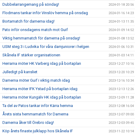
Dubbelarrangemang på söndag!
2024-01-18 20:56
Flodmans tankar inför Vinslöv hemma på onsdag
2024-01-16 14:23
Bortamatch för damerna idag!
2024-01-13 11:35
Pato inför onsdagens match mot Guif
2024-01-09 14:52
Viktig hemmamatch för damerna på onsdag!
2024-01-08 13:52
USM steg 3 i Ludvika för våra damjuniorer i helgen
2024-01-06 10:31
Skånela IF stärker organisationen
2024-01-03 14:11
Herrarna möter HK Varberg idag på bortaplan
2023-12-27 10:16
Julledigt på kansliet
2023-12-20 10:29
Damerna möter Guif i viktig match idag
2023-12-16 10:34
Herrarna möter IFK Ystad på bortaplan idag
2023-12-13 12:26
Herrarna möter Kungälv HK idag på bortaplan
2023-12-09 11:28
Ta del av Patos tankar inför Kärra hemma
2023-12-08 16:04
Årets sista hemmamatch för Damerna
2023-12-07 09:00
Damerna åker till Örebro idag!
2023-12-03 09:45
Köp årets finaste julklapp hos Skånela IF
2023-11-22 10:14