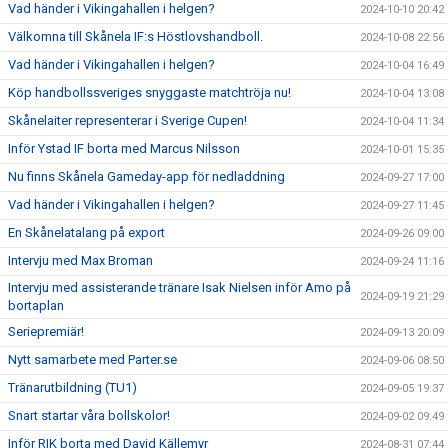
Vad händer i Vikingahallen i helgen?
2024-10-10 20:42
Välkomna till Skånela IF:s Höstlovshandboll.
2024-10-08 22:56
Vad händer i Vikingahallen i helgen?
2024-10-04 16:49
Köp handbollssveriges snyggaste matchtröja nu!
2024-10-04 13:08
Skånelaiter representerar i Sverige Cupen!
2024-10-04 11:34
Inför Ystad IF borta med Marcus Nilsson
2024-10-01 15:35
Nu finns Skånela Gameday-app för nedladdning
2024-09-27 17:00
Vad händer i Vikingahallen i helgen?
2024-09-27 11:45
En Skånelatalang på export
2024-09-26 09:00
Intervju med Max Broman
2024-09-24 11:16
Intervju med assisterande tränare Isak Nielsen inför Amo på
2024-09-19 21:29
bortaplan
Seriepremiär!
2024-09-13 20:09
Nytt samarbete med Parter.se
2024-09-06 08:50
Tränarutbildning (TU1)
2024-09-05 19:37
Snart startar våra bollskolor!
2024-09-02 09:49
Inför RIK borta med David Källemyr
2024-08-31 07:44