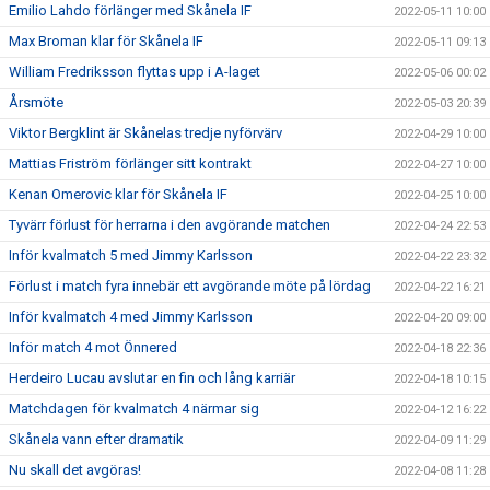
Emilio Lahdo förlänger med Skånela IF
2022-05-11 10:00
Max Broman klar för Skånela IF
2022-05-11 09:13
William Fredriksson flyttas upp i A-laget
2022-05-06 00:02
Årsmöte
2022-05-03 20:39
Viktor Bergklint är Skånelas tredje nyförvärv
2022-04-29 10:00
Mattias Friström förlänger sitt kontrakt
2022-04-27 10:00
Kenan Omerovic klar för Skånela IF
2022-04-25 10:00
Tyvärr förlust för herrarna i den avgörande matchen
2022-04-24 22:53
Inför kvalmatch 5 med Jimmy Karlsson
2022-04-22 23:32
Förlust i match fyra innebär ett avgörande möte på lördag
2022-04-22 16:21
Inför kvalmatch 4 med Jimmy Karlsson
2022-04-20 09:00
Inför match 4 mot Önnered
2022-04-18 22:36
Herdeiro Lucau avslutar en fin och lång karriär
2022-04-18 10:15
Matchdagen för kvalmatch 4 närmar sig
2022-04-12 16:22
Skånela vann efter dramatik
2022-04-09 11:29
Nu skall det avgöras!
2022-04-08 11:28