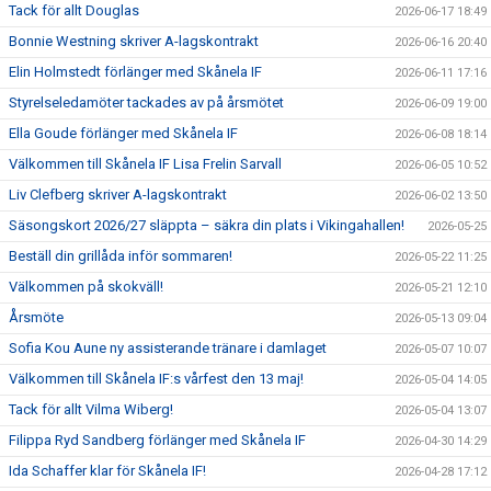
Tack för allt Douglas
2026-06-17 18:49
Bonnie Westning skriver A-lagskontrakt
2026-06-16 20:40
Elin Holmstedt förlänger med Skånela IF
2026-06-11 17:16
Styrelseledamöter tackades av på årsmötet
2026-06-09 19:00
Ella Goude förlänger med Skånela IF
2026-06-08 18:14
Välkommen till Skånela IF Lisa Frelin Sarvall
2026-06-05 10:52
Liv Clefberg skriver A-lagskontrakt
2026-06-02 13:50
Säsongskort 2026/27 släppta – säkra din plats i Vikingahallen!
2026-05-25
Beställ din grillåda inför sommaren!
2026-05-22 11:25
Välkommen på skokväll!
2026-05-21 12:10
Årsmöte
2026-05-13 09:04
Sofia Kou Aune ny assisterande tränare i damlaget
2026-05-07 10:07
Välkommen till Skånela IF:s vårfest den 13 maj!
2026-05-04 14:05
Tack för allt Vilma Wiberg!
2026-05-04 13:07
Filippa Ryd Sandberg förlänger med Skånela IF
2026-04-30 14:29
Ida Schaffer klar för Skånela IF!
2026-04-28 17:12