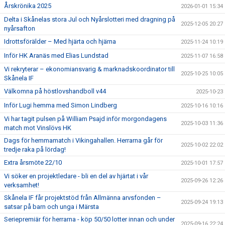
Årskrönika 2025
2026-01-01 15:34
Delta i Skånelas stora Jul och Nyårslotteri med dragning på
2025-12-05 20:27
nyårsafton
Idrottsförälder – Med hjärta och hjärna
2025-11-24 10:19
Inför HK Aranäs med Elias Lundstad
2025-11-07 16:58
Vi rekryterar – ekonomiansvarig & marknadskoordinator till
2025-10-25 10:05
Skånela IF
Välkomna på höstlovshandboll v44
2025-10-23
Inför Lugi hemma med Simon Lindberg
2025-10-16 10:16
Vi har tagit pulsen på William Psajd inför morgondagens
2025-10-03 11:36
match mot Vinslövs HK
Dags för hemmamatch i Vikingahallen. Herrarna går för
2025-10-02 22:02
tredje raka på lördag!
Extra årsmöte 22/10
2025-10-01 17:57
Vi söker en projektledare - bli en del av hjärtat i vår
2025-09-26 12:26
verksamhet!
Skånela IF får projektstöd från Allmänna arvsfonden –
2025-09-24 19:13
satsar på barn och unga i Märsta
Seriepremiär för herrarna - köp 50/50 lotter innan och under
2025-09-16 22:24