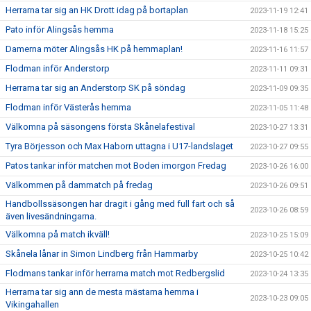
Herrarna tar sig an HK Drott idag på bortaplan
2023-11-19 12:41
Pato inför Alingsås hemma
2023-11-18 15:25
Damerna möter Alingsås HK på hemmaplan!
2023-11-16 11:57
Flodman inför Anderstorp
2023-11-11 09:31
Herrarna tar sig an Anderstorp SK på söndag
2023-11-09 09:35
Flodman inför Västerås hemma
2023-11-05 11:48
Välkomna på säsongens första Skånelafestival
2023-10-27 13:31
Tyra Börjesson och Max Haborn uttagna i U17-landslaget
2023-10-27 09:55
Patos tankar inför matchen mot Boden imorgon Fredag
2023-10-26 16:00
Välkommen på dammatch på fredag
2023-10-26 09:51
Handbollssäsongen har dragit i gång med full fart och så
2023-10-26 08:59
även livesändningarna.
Välkomna på match ikväll!
2023-10-25 15:09
Skånela lånar in Simon Lindberg från Hammarby
2023-10-25 10:42
Flodmans tankar inför herrarna match mot Redbergslid
2023-10-24 13:35
Herrarna tar sig ann de mesta mästarna hemma i
2023-10-23 09:05
Vikingahallen