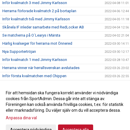
Inför kvalmatch 3 med Jimmy Karlsson
2022-04-08 11:01
Herrarna förlorade kvalmatch 2 på bortaplan
2022-04-06 12:44
Inför kvalmatch två med Jimmy Karlsson
2022-04-05 11:18
Skånela IF inleder samarbete med RedLocker AB
2022-04-04 12:56
Se matcherna på O´Learys i Märsta
2022-04-02 21:04
Härlig kvalseger för herrarna mot Önnered
2022-03-30 14:11
Nya Supportertröjan
2022-03-30 12:17
Inför kvalmatch 1 med Jimmy Karlsson
2022-03-28 10:47
Herrarna vinner när herrallsvenskan avslutades
2022-03-26 23:02
Inför första kvalmatchen med Chippen
2022-03-26 22:55
Idag ska herrallsvenskan avgöras
2022-03-26 22:50
KVALEXPLOSION
För att hemsidan ska fungera korrekt använder vi nödvändiga
2022-03-24 13:24
cookies från SportAdmin. Dessa går inte att stänga av.
Herrarna klara för kval till Handbollsligan
2022-03-23 13:57
Föreningen kan också använda frivilliga cookies, t.ex. för statistik
Anna Mossberg förlänger med Skånela IF
2022-03-15 10:13
eller marknadsföring. Du väljer själv om du vill acceptera dessa.
Alexandra Schaerlund skriver nytt!
2022-03-11 10:15
Anpassa dina val
Acceptera nödvändiga
Acceptera alla