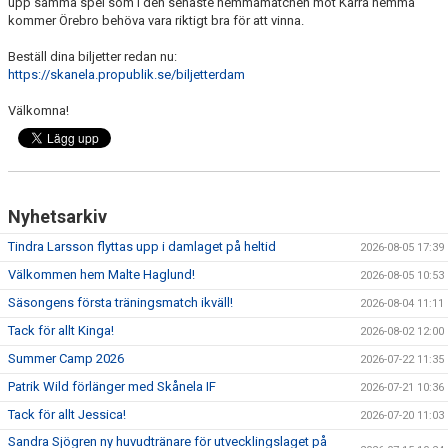
upp samma spel som i den senaste hemmamatchen mot Kärra hemma
kommer Örebro behöva vara riktigt bra för att vinna.
Beställ dina biljetter redan nu:
https://skanela.propublik.se/biljetterdam
Välkomna!
Nyhetsarkiv
Tindra Larsson flyttas upp i damlaget på heltid
2026-08-05 17:39
Välkommen hem Malte Haglund!
2026-08-05 10:53
Säsongens första träningsmatch ikväll!
2026-08-04 11:11
Tack för allt Kinga!
2026-08-02 12:00
Summer Camp 2026
2026-07-22 11:35
Patrik Wild förlänger med Skånela IF
2026-07-21 10:36
Tack för allt Jessica!
2026-07-20 11:03
Sandra Sjögren ny huvudtränare för utvecklingslaget på