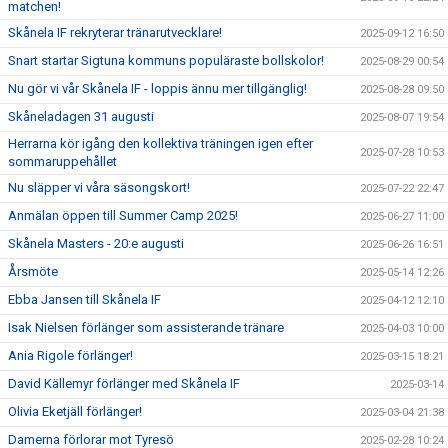
matchen!
Skånela IF rekryterar tränarutvecklare!
2025-09-12 16:50
Snart startar Sigtuna kommuns populäraste bollskolor!
2025-08-29 00:54
Nu gör vi vår Skånela IF - loppis ännu mer tillgänglig!
2025-08-28 09:50
Skåneladagen 31 augusti
2025-08-07 19:54
Herrarna kör igång den kollektiva träningen igen efter
2025-07-28 10:53
sommaruppehållet
Nu släpper vi våra säsongskort!
2025-07-22 22:47
Anmälan öppen till Summer Camp 2025!
2025-06-27 11:00
Skånela Masters - 20:e augusti
2025-06-26 16:51
Årsmöte
2025-05-14 12:26
Ebba Jansen till Skånela IF
2025-04-12 12:10
Isak Nielsen förlänger som assisterande tränare
2025-04-03 10:00
Ania Rigole förlänger!
2025-03-15 18:21
David Källemyr förlänger med Skånela IF
2025-03-14
Olivia Eketjäll förlänger!
2025-03-04 21:38
Damerna förlorar mot Tyresö
2025-02-28 10:24