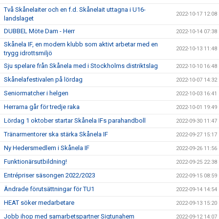
Två Skånelaiter och en f.d. Skånelait uttagna i U16-
2022-10-17 12:08
landslaget
DUBBEL Möte Dam - Herr
2022-10-14 07:38
Skånela IF, en modern klubb som aktivt arbetar med en
2022-10-13 11:48
trygg idrottsmiljö
Sju spelare från Skånela med i Stockholms distriktslag
2022-10-10 16:48
Skånelafestivalen på lördag
2022-10-07 14:32
Seniormatcher i helgen
2022-10-03 16:41
Herrarna går för tredje raka
2022-10-01 19:49
Lördag 1 oktober startar Skånela IFs parahandboll
2022-09-30 11:47
Tränarmentorer ska stärka Skånela IF
2022-09-27 15:17
Ny Hedersmedlem i Skånela IF
2022-09-26 11:56
Funktionärsutbildning!
2022-09-25 22:38
Entrépriser säsongen 2022/2023
2022-09-15 08:59
Ändrade förutsättningar för TU1
2022-09-14 14:54
HEAT söker medarbetare
2022-09-13 15:20
Jobb ihop med samarbetspartner Sigtunahem
2022-09-12 14:07