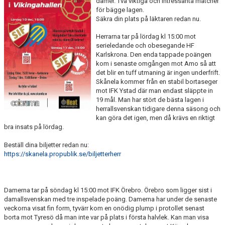
damer. Två viktiga och intressanta matcher
KALENDER
för bägge lagen.
Säkra din plats på läktaren redan nu.
KONTAKT LAG
Herrarna tar på lördag kl 15:00 mot
serieledande och obesegande HF
DOMARE/FUNKTIONÄRER
Karlskrona. Den enda tappade poängen
kom i senaste omgången mot Amo så att
det blir en tuff utmaning är ingen underfrift.
DOKUMENT
Skånela kommer från en stabil bortaseger
mot IFK Ystad där man endast släppte in
LÄNKAR
19 mål. Man har stört de bästa lagen i
herrallsvenskan tidigare denna säsong och
KORTPLANSSPELEN
kan göra det igen, men då krävs en riktigt
bra insats på lördag.
Beställ dina biljetter redan nu:
https://skanela.propublik.se/biljetterherr
Damerna tar på söndag kl 15:00 mot IFK Örebro. Örebro som ligger sist i
damallsvenskan med tre inspelade poäng. Damerna har under de senaste
veckorna visat fin form, tyvärr kom en onödig plump i protollet senast
borta mot Tyresö då man inte var på plats i första halvlek. Kan man visa