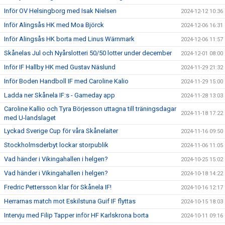
Inför OV Helsingborg med Isak Nielsen
2024-12-12 10:36
Inför Alingsås HK med Moa Björck
2024-12-06 16:31
Inför Alingsås HK borta med Linus Wärnmark
2024-12-06 11:57
Skånelas Jul och Nyårslotteri 50/50 lotter under december
2024-12-01 08:00
Inför IF Hallby HK med Gustav Näslund
2024-11-29 21:32
Inför Boden Handboll IF med Caroline Kalio
2024-11-29 15:00
Ladda ner Skånela IF:s - Gameday app
2024-11-28 13:03
Caroline Kallio och Tyra Börjesson uttagna till träningsdagar
2024-11-18 17:22
med U-landslaget
Lyckad Sverige Cup för våra Skånelaiter
2024-11-16 09:50
Stockholmsderbyt lockar storpublik
2024-11-06 11:05
Vad händer i Vikingahallen i helgen?
2024-10-25 15:02
Vad händer i Vikingahallen i helgen?
2024-10-18 14:22
Fredric Pettersson klar för Skånela IF!
2024-10-16 12:17
Herrarnas match mot Eskilstuna Guif IF flyttas
2024-10-15 18:03
Intervju med Filip Tapper inför HF Karlskrona borta
2024-10-11 09:16