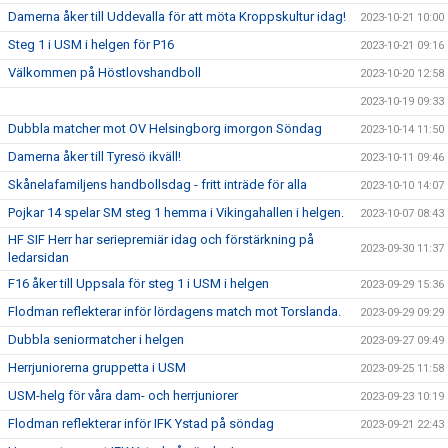
Damerna åker till Uddevalla för att möta Kroppskultur idag!
2023-10-21 10:00
Steg 1 i USM i helgen för P16
2023-10-21 09:16
Välkommen på Höstlovshandboll
2023-10-20 12:58
2023-10-19 09:33
Dubbla matcher mot OV Helsingborg imorgon Söndag
2023-10-14 11:50
Damerna åker till Tyresö ikväll!
2023-10-11 09:46
Skånelafamiljens handbollsdag - fritt inträde för alla
2023-10-10 14:07
Pojkar 14 spelar SM steg 1 hemma i Vikingahallen i helgen.
2023-10-07 08:43
HF SIF Herr har seriepremiär idag och förstärkning på
2023-09-30 11:37
ledarsidan
F16 åker till Uppsala för steg 1 i USM i helgen
2023-09-29 15:36
Flodman reflekterar inför lördagens match mot Torslanda.
2023-09-29 09:29
Dubbla seniormatcher i helgen
2023-09-27 09:49
Herrjuniorerna gruppetta i USM
2023-09-25 11:58
USM-helg för våra dam- och herrjuniorer
2023-09-23 10:19
Flodman reflekterar inför IFK Ystad på söndag
2023-09-21 22:43