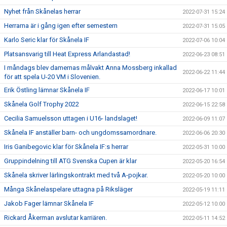
Nyhet från Skånelas herrar
2022-07-31 15:24
Herrarna är i gång igen efter semestern
2022-07-31 15:05
Karlo Seric klar för Skånela IF
2022-07-06 10:04
Platsansvarig till Heat Express Arlandastad!
2022-06-23 08:51
I måndags blev damernas målvakt Anna Mossberg inkallad
2022-06-22 11:44
för att spela U-20 VM i Slovenien.
Erik Östling lämnar Skånela IF
2022-06-17 10:01
Skånela Golf Trophy 2022
2022-06-15 22:58
Cecilia Samuelsson uttagen i U16- landslaget!
2022-06-09 11:07
Skånela IF anställer barn- och ungdomssamordnare.
2022-06-06 20:30
Iris Ganibegovic klar för Skånela IF:s herrar
2022-05-31 10:00
Gruppindelning till ATG Svenska Cupen är klar
2022-05-20 16:54
Skånela skriver lärlingskontrakt med två A-pojkar.
2022-05-20 10:00
Många Skånelaspelare uttagna på Riksläger
2022-05-19 11:11
Jakob Fager lämnar Skånela IF
2022-05-12 10:00
Rickard Åkerman avslutar karriären.
2022-05-11 14:52