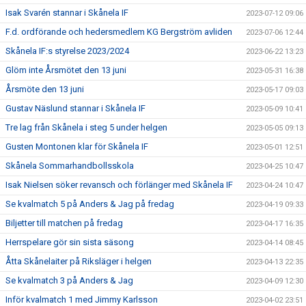
Isak Svarén stannar i Skånela IF
2023-07-12 09:06
F.d. ordförande och hedersmedlem KG Bergström avliden
2023-07-06 12:44
Skånela IF:s styrelse 2023/2024
2023-06-22 13:23
Glöm inte Årsmötet den 13 juni
2023-05-31 16:38
Årsmöte den 13 juni
2023-05-17 09:03
Gustav Näslund stannar i Skånela IF
2023-05-09 10:41
Tre lag från Skånela i steg 5 under helgen
2023-05-05 09:13
Gusten Montonen klar för Skånela IF
2023-05-01 12:51
Skånela Sommarhandbollsskola
2023-04-25 10:47
Isak Nielsen söker revansch och förlänger med Skånela IF
2023-04-24 10:47
Se kvalmatch 5 på Anders & Jag på fredag
2023-04-19 09:33
Biljetter till matchen på fredag
2023-04-17 16:35
Herrspelare gör sin sista säsong
2023-04-14 08:45
Åtta Skånelaiter på Riksläger i helgen
2023-04-13 22:35
Se kvalmatch 3 på Anders & Jag
2023-04-09 12:30
Inför kvalmatch 1 med Jimmy Karlsson
2023-04-02 23:51