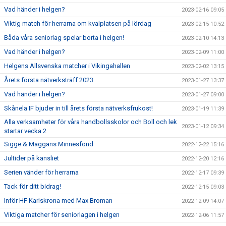
Vad händer i helgen?
2023-02-16 09:05
Viktig match för herrarna om kvalplatsen på lördag
2023-02-15 10:52
Båda våra seniorlag spelar borta i helgen!
2023-02-10 14:13
Vad händer i helgen?
2023-02-09 11:00
Helgens Allsvenska matcher i Vikingahallen
2023-02-02 13:15
Årets första nätverksträff 2023
2023-01-27 13:37
Vad händer i helgen?
2023-01-27 09:00
Skånela IF bjuder in till årets första nätverksfrukost!
2023-01-19 11:39
Alla verksamheter för våra handbollsskolor och Boll och lek
2023-01-12 09:34
startar vecka 2
Sigge & Maggans Minnesfond
2022-12-22 15:16
Jultider på kansliet
2022-12-20 12:16
Serien vänder för herrarna
2022-12-17 09:39
Tack för ditt bidrag!
2022-12-15 09:03
Inför HF Karlskrona med Max Broman
2022-12-09 14:07
Viktiga matcher för seniorlagen i helgen
2022-12-06 11:57