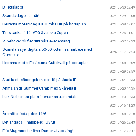
Biljettsläpp!
2024-08-30 22:49
Skåneladagen är här!
2024-08-29 14:00
Herrarna möter idag IFK Tumba HK på bortaplan
2024-08-28 12:07
Tims tankar inför ATG Svenska Cupen
2024-08-23 11:01
Vi behöver bli fler runt våra evenemang
2024-08-22 17:33
Skånela säljer digitala 50/50 lotter i samarbete med
2024-08-17 12:53
Clubmate
Herrarna möter Eskilstuna Guif ikväll på bortaplan
2024-08-08 15:09
2024-07-29 09:59
Skaffa ett säsongskort och följ Skånela IF
2024-07-04 16:33
Anmälan till Summer Camp med Skånela IF
2024-06-20 14:35
Isak Nielsen tar plats i herrarnas tränarstab!
2024-05-23 10:33
2024-05-15 11:23
Årsmöte tisdag den 11/6
2024-05-08 17:10
Det är dags Finalspelet i USM!
2024-04-25 22:43
Eric Mugrauer tar över Damer Utveckling!
2024-04-17 09:47