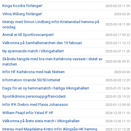
Kinga Kozdra förlänger!
2025-02-23 11:55
Vilma Wiberg förlänger!
2025-02-20
Intervju med Simon Lindberg inför Kristianstad hemma på
2025-02-18 11:00
onsdag
Anmäl er till Sportlovscampen!
2025-02-17 09:22
Välkomna på Samhällsmatchen den 19 februari
2025-02-11 12:13
Ny spännande match i Vikingahallen!
2025-02-07 11:20
Skånela hängde med bra men Karlskrona vassast i slutet av
2025-02-06 09:31
matchen
Inför HF Karlskrona med Isak Nielsen
2025-02-04
Information rörande 50/50 lotteriet
2025-02-03 12:29
Dags för en ny hemmamatch i härliga Vikingahallen!
2025-01-31 16:06
SportAdmins personuppgiftsincident
2025-01-25 19:23
Inför IFK Örebro med Flavia Johansson.
2025-01-12 09:00
William Psajd inför Ystad IF HF
2024-12-29 11:10
Välkomna på årets sista match i Vikingahallen
2024-12-26 11:10
Intervju med Magdalena Krstic inför Alingsås HK hemma.
2024-12-21 12:28