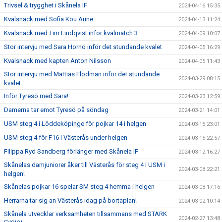
Trivsel & trygghet i Skånela IF
2024-04-16 15:35
Kvalsnack med Sofia Kou Aune
2024-04-13 11:24
Kvalsnack med Tim Lindqvist inför kvalmatch 3
2024-04-09 10:07
Stor intervju med Sara Hornö inför det stundande kvalet
2024-04-05 16:29
Kvalsnack med kapten Anton Nilsson
2024-04-05 11:43
Stor intervju med Mattias Flodman inför det stundande
2024-03-29 08:15
kvalet
Inför Tyresö med Sara!
2024-03-23 12:59
Damerna tar emot Tyresö på söndag
2024-03-21 14:01
USM steg 4 i Löddeköpinge för pojkar 14 i helgen
2024-03-15 23:01
USM steg 4 för F16 i Västerås under helgen
2024-03-15 22:57
Filippa Ryd Sandberg förlänger med Skånela IF
2024-03-12 16:27
Skånelas damjuniorer åker till Västerås för steg 4 i USM i
2024-03-08 22:21
helgen!
Skånelas pojkar 16 spelar SM steg 4 hemma i helgen
2024-03-08 17:16
Herrarna tar sig an Västerås idag på bortaplan!
2024-03-02 10:14
Skånela utvecklar verksamheten tillsammans med STARK
2024-02-27 13:48