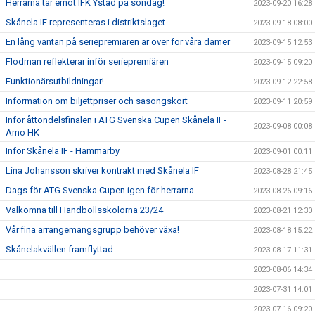
Herrarna tar emot IFK Ystad på söndag!
2023-09-20 16:28
Skånela IF representeras i distriktslaget
2023-09-18 08:00
En lång väntan på seriepremiären är över för våra damer
2023-09-15 12:53
Flodman reflekterar inför seriepremiären
2023-09-15 09:20
Funktionärsutbildningar!
2023-09-12 22:58
Information om biljettpriser och säsongskort
2023-09-11 20:59
Inför åttondelsfinalen i ATG Svenska Cupen Skånela IF-
2023-09-08 00:08
Amo HK
Inför Skånela IF - Hammarby
2023-09-01 00:11
Lina Johansson skriver kontrakt med Skånela IF
2023-08-28 21:45
Dags för ATG Svenska Cupen igen för herrarna
2023-08-26 09:16
Välkomna till Handbollsskolorna 23/24
2023-08-21 12:30
Vår fina arrangemangsgrupp behöver växa!
2023-08-18 15:22
Skånelakvällen framflyttad
2023-08-17 11:31
2023-08-06 14:34
2023-07-31 14:01
2023-07-16 09:20