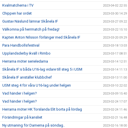
Kvalmatcherna i TV
2023-04-02 22:55
Chippen har ordet
2023-03-30 14:29
Gustav Näslund lämnar Skånela IF
2023-03-27 09:22
Välkomna på herrmatch på fredag!
2023-03-22 15:10
Kapten Anton Nilsson förlänger med Skånela IF
2023-03-20 09:29
Para Handbollsfestival
2023-03-18 13:03
Upplandsderby ikväll i Rimbo
2023-03-17 08:51
Herrarna möter serieledarna
2023-03-14 12:51
Skånela IF:s båda U16-lag vidare till steg 5 i USM
2023-03-14 11:13
Skånela IF anställer klubbchef
2023-03-13 11:00
USM steg 4 för våra U16-lag under helgen
2023-03-10 22:02
Vad händer i helgen?
2023-03-09 15:40
Vad händer i helgen?
2023-02-24 17:07
Herrarna möter HK Torslanda Elit borta på lördag
2023-02-24 11:46
Förändringar på kansliet
2023-02-21 16:48
Ny utmaning för Damerna på söndag..
2023-02-16 18:00