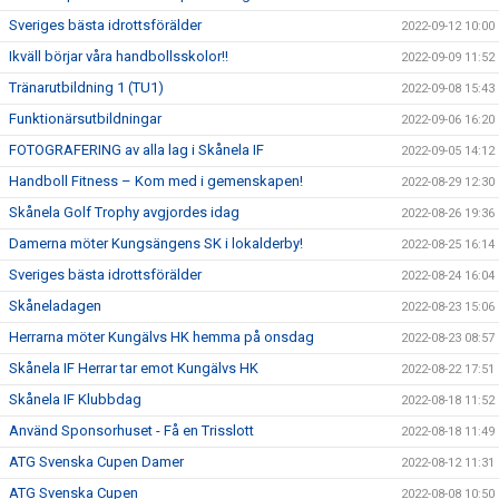
Sveriges bästa idrottsförälder
2022-09-12 10:00
Ikväll börjar våra handbollsskolor!!
2022-09-09 11:52
Tränarutbildning 1 (TU1)
2022-09-08 15:43
Funktionärsutbildningar
2022-09-06 16:20
FOTOGRAFERING av alla lag i Skånela IF
2022-09-05 14:12
Handboll Fitness – Kom med i gemenskapen!
2022-08-29 12:30
Skånela Golf Trophy avgjordes idag
2022-08-26 19:36
Damerna möter Kungsängens SK i lokalderby!
2022-08-25 16:14
Sveriges bästa idrottsförälder
2022-08-24 16:04
Skåneladagen
2022-08-23 15:06
Herrarna möter Kungälvs HK hemma på onsdag
2022-08-23 08:57
Skånela IF Herrar tar emot Kungälvs HK
2022-08-22 17:51
Skånela IF Klubbdag
2022-08-18 11:52
Använd Sponsorhuset - Få en Trisslott
2022-08-18 11:49
ATG Svenska Cupen Damer
2022-08-12 11:31
ATG Svenska Cupen
2022-08-08 10:50