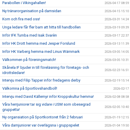
Parabollen i Vikingahallen!
2026-04-17 08:59
Ny tränarorganisation på damsidan
2026-04-15 15:10
Kom och fira med oss!
2026-03-31 14:24
Unga ledare får fler barn att hitta till handbollen
2026-03-19 09:39
Inför IFK Tumba med Isak Svarèn
2026-03-17 22:37
Inför HK Drott hemma med Jesper Forslund
2026-03-13 11:39
Inför HK Varberg hemma med Linus Wärnmark
2026-03-05 14:05
Välkommen på föreningsmatch!
2026-03-05 10:31
Skånela IF bjuder in till föreläsning för företags- och
2026-02-23 16:51
idrottsledare!
Intervju med Filip Tapper inför fredagens derby
2026-02-19 15:14
Välkomna på Sportlovshandboll!
2026-02-17
Intervju med David Källemyr inför Kroppskultur hemma!
2026-02-08 08:58
Våra herrjuniorer tar sig vidare i USM som obesegrad
2026-02-05 10:40
gruppetta!
Ny organsiation på Sportkontoret från 2 februari
2026-01-19 12:15
Våra damjuniorer var överlägsna i gruppspelet
2026-01-04 19:50