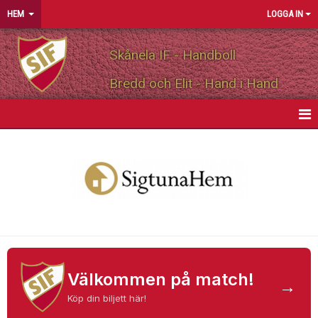
HEM
LOGGA IN
Skånela IF - Handboll
Bredd och Elit - Hand i Hand
HEM
NYHETER
OM FÖRENINGEN
MEDLEMSINFO
PARTNERS
Välkommen på match!
→
Köp din biljett här!
MATCHER