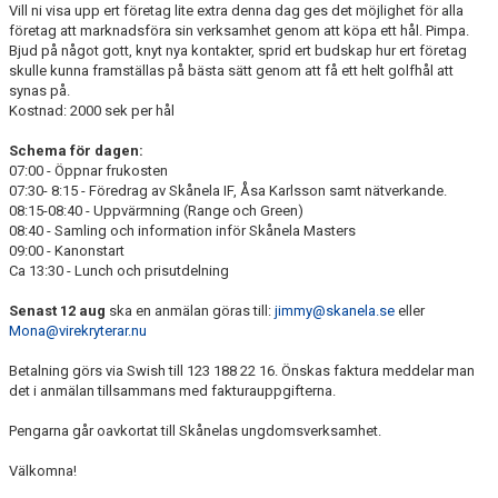
Vill ni visa upp ert företag lite extra denna dag ges det möjlighet för alla
företag att marknadsföra sin verksamhet genom att köpa ett hål. Pimpa.
Bjud på något gott, knyt nya kontakter, sprid ert budskap hur ert företag
skulle kunna framställas på bästa sätt genom att få ett helt golfhål att
synas på.
Kostnad: 2000 sek per hål
Schema för dagen:
07:00 - Öppnar frukosten
07:30- 8:15 - Föredrag av Skånela IF, Åsa Karlsson samt nätverkande.
08:15-08:40 - Uppvärmning (Range och Green)
08:40 - Samling och information inför Skånela Masters
09:00 - Kanonstart
Ca 13:30 - Lunch och prisutdelning
Senast 12 aug
ska en anmälan göras till:
jimmy@skanela.se
eller
Mona@virekryterar.nu
Betalning görs via Swish till 123 188 22 16. Önskas faktura meddelar man
det i anmälan tillsammans med fakturauppgifterna.
Pengarna går oavkortat till Skånelas ungdomsverksamhet.
Välkomna!