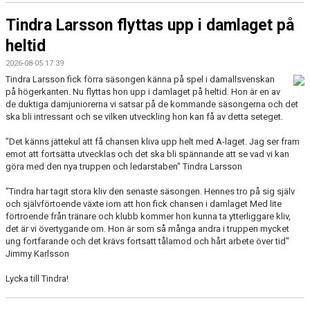
Tindra Larsson flyttas upp i damlaget på
heltid
2026-08-05 17:39
Tindra Larsson fick förra säsongen känna på spel i damallsvenskan
på högerkanten. Nu flyttas hon upp i damlaget på heltid. Hon är en av
de duktiga damjuniorerna vi satsar på de kommande säsongerna och det
ska bli intressant och se vilken utveckling hon kan få av detta seteget.
"Det känns jättekul att få chansen kliva upp helt med A-laget. Jag ser fram
emot att fortsätta utvecklas och det ska bli spännande att se vad vi kan
göra med den nya truppen och ledarstaben" Tindra Larsson
"Tindra har tagit stora kliv den senaste säsongen. Hennes tro på sig själv
och självförtoende växte iom att hon fick chansen i damlaget Med lite
förtroende från tränare och klubb kommer hon kunna ta ytterliggare kliv,
det är vi övertygande om. Hon är som så många andra i truppen mycket
ung fortfarande och det krävs fortsatt tålamod och hårt arbete över tid"
Jimmy Karlsson
Lycka till Tindra!