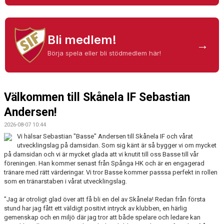
KALENDER
KONTAKT LAG
Bli medlem!
→
DOMARE/FUNKTIONÄRER
Börja spela eller bli stödmedlem här!
DOKUMENT
Välkommen till Skånela IF Sebastian
LÄNKAR
Andersen!
KORTPLANSSPELEN
2026-08-07 10:44
Vi hälsar Sebastian "Basse" Andersen till Skånela IF och vårat
utvecklingslag på damsidan. Som sig känt är så bygger vi om mycket
på damsidan och vi är mycket glada att vi knutit till oss Basse till vår
föreningen. Han kommer senast från Spånga HK och är en engagerad
tränare med rätt värderingar. Vi tror Basse kommer passsa perfekt in rollen
som en tränarstaben i vårat utvecklingslag.
"Jag är otroligt glad över att få bli en del av Skånela! Redan från första
stund har jag fått ett väldigt positivt intryck av klubben, en härlig
gemenskap och en miljö där jag tror att både spelare och ledare kan