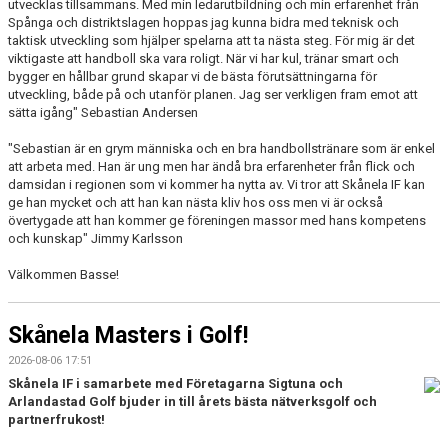
utvecklas tillsammans.
Med min ledarutbildning och min erfarenhet från
Spånga och distriktslagen hoppas jag kunna bidra med teknisk och
taktisk utveckling som hjälper spelarna att ta nästa steg. För mig är det
viktigaste att handboll ska vara roligt. När vi har kul, tränar smart och
bygger en hållbar grund skapar vi de bästa förutsättningarna för
utveckling, både på och utanför planen. Jag ser verkligen fram emot att
sätta igång" Sebastian Andersen
"Sebastian är en grym människa och en bra handbollstränare som är enkel
att arbeta med. Han är ung men har ändå bra erfarenheter från flick och
damsidan i regionen som vi kommer ha nytta av. Vi tror att Skånela IF kan
ge han mycket och att han kan nästa kliv hos oss men vi är också
övertygade att han kommer ge föreningen massor med hans kompetens
och kunskap" Jimmy Karlsson
Välkommen Basse!
Skånela Masters i Golf!
2026-08-06 17:51
Skånela IF i samarbete med Företagarna Sigtuna och
Arlandastad Golf
bjuder in till årets bästa nätverksgolf och
partnerfrukost!