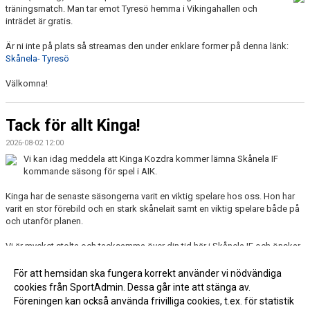
träningsmatch. Man tar emot Tyresö hemma i Vikingahallen och
inträdet är gratis.
Är ni inte på plats så streamas den under enklare former på denna länk:
Skånela- Tyresö
Välkomna!
Tack för allt Kinga!
2026-08-02 12:00
Vi kan idag meddela att Kinga Kozdra kommer lämna Skånela IF
kommande säsong för spel i AIK.
Kinga har de senaste säsongerna varit en viktig spelare hos oss. Hon har
varit en stor förebild och en stark skånelait samt en viktig spelare både på
och utanför planen.
Vi är mycket stolta och tacksamma över din tid här i Skånela IF och önskar
dig lycka till framöver.
För att hemsidan ska fungera korrekt använder vi nödvändiga
cookies från SportAdmin. Dessa går inte att stänga av.
Fler nyheter >>
Föreningen kan också använda frivilliga cookies, t.ex. för statistik