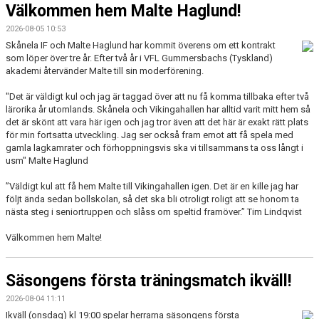
Välkommen hem Malte Haglund!
2026-08-05 10:53
Skånela IF och Malte Haglund har kommit överens om ett kontrakt
som löper över tre år. Efter två år i VFL Gummersbachs (Tyskland)
akademi återvänder Malte till sin moderförening.
"Det är väldigt kul och jag är taggad över att nu få komma tillbaka efter två
lärorika år utomlands. Skånela och Vikingahallen har alltid varit mitt hem så
det är skönt att vara här igen och jag tror även att det här är exakt rätt plats
för min fortsatta utveckling. Jag ser också fram emot att få spela med
gamla lagkamrater och förhoppningsvis ska vi tillsammans ta oss långt i
usm" Malte Haglund
”Väldigt kul att få hem Malte till Vikingahallen igen. Det är en kille jag har
följt ända sedan bollskolan, så det ska bli otroligt roligt att se honom ta
nästa steg i seniortruppen och slåss om speltid framöver.” Tim Lindqvist
Välkommen hem Malte!
Säsongens första träningsmatch ikväll!
2026-08-04 11:11
Ikväll (onsdag) kl 19:00 spelar herrarna säsongens första