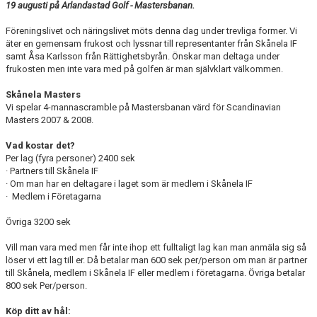
19 augusti på Arlandastad Golf - Mastersbanan.
Föreningslivet och näringslivet möts denna dag under trevliga former. Vi
äter en gemensam frukost och lyssnar till representanter från Skånela IF
samt Åsa Karlsson från Rättighetsbyrån. Önskar man deltaga under
frukosten men inte vara med på golfen är man självklart välkommen.
Skånela Masters
Vi spelar 4-mannascramble på Mastersbanan värd för Scandinavian
Masters 2007 & 2008.
Vad kostar det?
Per lag (fyra personer) 2400 sek
· Partners till Skånela IF
· Om man har en deltagare i laget som är medlem i Skånela IF
· Medlem i Företagarna
Övriga 3200 sek
Vill man vara med men får inte ihop ett fulltaligt lag kan man anmäla sig så
löser vi ett lag till er. Då betalar man 600 sek per/person om man är partner
till Skånela, medlem i Skånela IF eller medlem i företagarna. Övriga betalar
800 sek Per/person.
Köp ditt av hål: