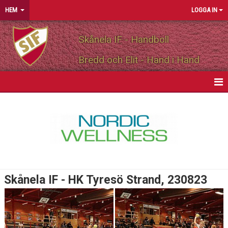
HEM
LOGGA IN
Skånela IF - Handboll
Bredd och Elit - Hand i Hand
HEM
NYHETER
OM FÖRENINGEN
MEDLEMSINFO
Skånela IF - HK Tyresö Strand, 230823
PARTNERS
MATCHER