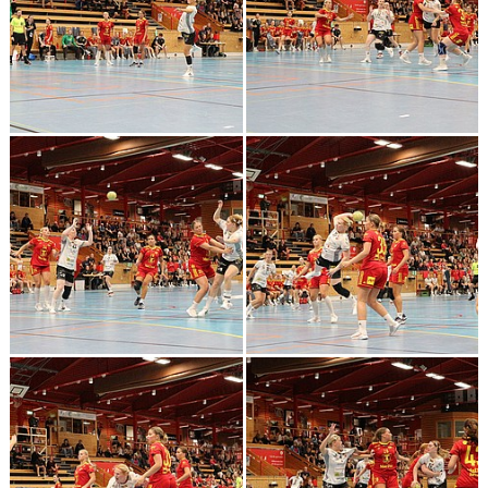
KALENDER
KONTAKT LAG
DOMARE/FUNKTIONÄRER
DOKUMENT
LÄNKAR
KORTPLANSSPELEN