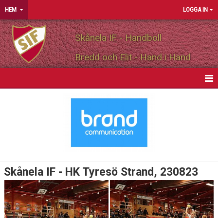
HEM
LOGGA IN
Skånela IF - Handboll
Bredd och Elit - Hand i Hand
HEM
NYHETER
OM FÖRENINGEN
MEDLEMSINFO
Skånela IF - HK Tyresö Strand, 230823
PARTNERS
MATCHER