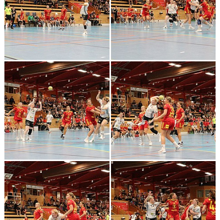
KALENDER
KONTAKT LAG
DOMARE/FUNKTIONÄRER
DOKUMENT
LÄNKAR
KORTPLANSSPELEN