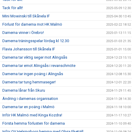
Tack för allt!
2025-05-09 12:30
Mini Mowinski till Skånela IF
2025-04-30 13:45
Förlust för damerna mot HK Malmö
2025-02-22 18:52
Damerna vinner i Örebro!
2025-01-13 11:15
Damerna träningsspelar lördag kl 12.30
2025-01-03 21:35
Flavia Johansson till Skånela IF
2025-01-01 15:00
Damerna tar viktig seger mot Alingsås
2024-12-23 15:15
Damerna tar emot Alingsås i revanschmöte
2024-12-20 11:20
Damerna tar ingen poäng i Alingsås
2024-12-08 15:30
Damerna tar tung hemmaseger!
2024-12-01 22:20
Damerna lånar från Skuru
2024-11-29 11:45
Ändring i damernas organisation
2024-11-28 14:30
Damerna tar en poäng i Malmö
2024-11-18 10:00
Inför HK Malmö med Kinga Kozdra!
2024-11-17 10:27
Första hemma förlusten för damerna
2024-11-10 09:40
Inför OV Helsingborg hemma med Olivia Eketjäll
2024-11-09 08:24