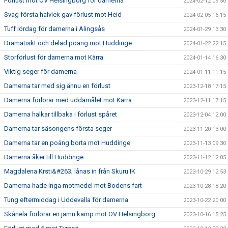
Förlust mot OV Helsingborg för damerna
2024-02-12 09:50
Svag första halvlek gav förlust mot Heid
2024-02-05 16:15
Tuff lördag för damerna i Alingsås
2024-01-29 13:30
Dramatiskt och delad poäng mot Huddinge
2024-01-22 22:15
Storförlust för damerna mot Kärra
2024-01-14 16:30
Viktig seger för damerna
2024-01-11 11:15
Damerna tar med sig ännu en förlust
2023-12-18 17:15
Damerna förlorar med uddamålet mot Kärra
2023-12-11 17:15
Damerna halkar tillbaka i förlust spåret
2023-12-04 12:00
Damerna tar säsongens första seger
2023-11-20 13:00
Damerna tar en poäng borta mot Huddinge
2023-11-13 09:30
Damerna åker till Huddinge
2023-11-12 12:05
Magdalena Krsti&#263; lånas in från Skuru IK
2023-10-29 12:53
Damerna hade inga motmedel mot Bodens fart
2023-10-28 18:20
Tung eftermiddag i Uddevalla för damerna
2023-10-22 20:00
Skånela förlorar en jämn kamp mot OV Helsingborg
2023-10-16 15:25