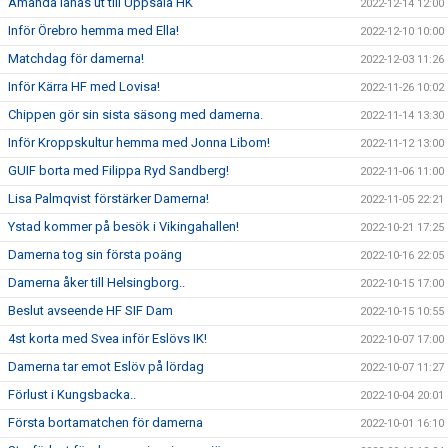
Amanda lånas ut till Uppsala HK
2022-12-14 12:00
Inför Örebro hemma med Ella!
2022-12-10 10:00
Matchdag för damerna!
2022-12-03 11:26
Inför Kärra HF med Lovisa!
2022-11-26 10:02
Chippen gör sin sista säsong med damerna.
2022-11-14 13:30
Inför Kroppskultur hemma med Jonna Libom!
2022-11-12 13:00
GUIF borta med Filippa Ryd Sandberg!
2022-11-06 11:00
Lisa Palmqvist förstärker Damerna!
2022-11-05 22:21
Ystad kommer på besök i Vikingahallen!
2022-10-21 17:25
Damerna tog sin första poäng
2022-10-16 22:05
Damerna åker till Helsingborg..
2022-10-15 17:00
Beslut avseende HF SIF Dam
2022-10-15 10:55
4st korta med Svea inför Eslövs IK!
2022-10-07 17:00
Damerna tar emot Eslöv på lördag
2022-10-07 11:27
Förlust i Kungsbacka..
2022-10-04 20:01
Första bortamatchen för damerna
2022-10-01 16:10