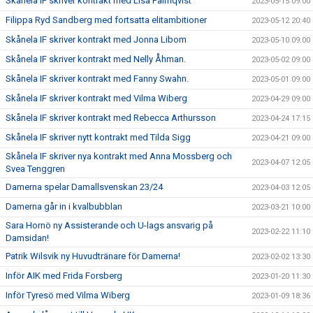
Skånela IF skriver kontrakt med Lisa Palmqvist
2023-05-15 09:00
Filippa Ryd Sandberg med fortsatta elitambitioner
2023-05-12 20:40
Skånela IF skriver kontrakt med Jonna Libom
2023-05-10 09:00
Skånela IF skriver kontrakt med Nelly Åhman.
2023-05-02 09:00
Skånela IF skriver kontrakt med Fanny Swahn.
2023-05-01 09:00
Skånela IF skriver kontrakt med Vilma Wiberg
2023-04-29 09:00
Skånela IF skriver kontrakt med Rebecca Arthursson
2023-04-24 17:15
Skånela IF skriver nytt kontrakt med Tilda Sigg
2023-04-21 09:00
Skånela IF skriver nya kontrakt med Anna Mossberg och
2023-04-07 12:05
Svea Tenggren
Damerna spelar Damallsvenskan 23/24
2023-04-03 12:05
Damerna går in i kvalbubblan
2023-03-21 10:00
Sara Hornö ny Assisterande och U-lags ansvarig på
2023-02-22 11:10
Damsidan!
Patrik Wilsvik ny Huvudtränare för Damerna!
2023-02-02 13:30
Inför AIK med Frida Forsberg
2023-01-20 11:30
Inför Tyresö med Vilma Wiberg
2023-01-09 18:36