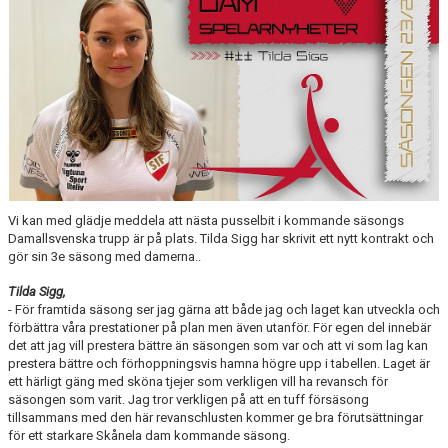
DOKUMENT
KONTAKT
Vi kan med glädje meddela att nästa pusselbit i kommande säsongs
Damallsvenska trupp är på plats. Tilda Sigg har skrivit ett nytt kontrakt och
gör sin 3e säsong med damerna..
Tilda Sigg,
- För framtida säsong ser jag gärna att både jag och laget kan utveckla och
förbättra våra prestationer på plan men även utanför. För egen del innebär
det att jag vill prestera bättre än säsongen som var och att vi som lag kan
prestera bättre och förhoppningsvis hamna högre upp i tabellen. Laget är
ett härligt gäng med sköna tjejer som verkligen vill ha revansch för
säsongen som varit. Jag tror verkligen på att en tuff försäsong
tillsammans med den här revanschlusten kommer ge bra förutsättningar
för ett starkare Skånela dam kommande säsong.