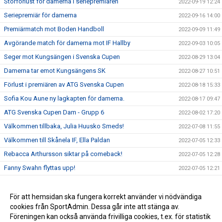
Storförlust för damerna i seriepremiären
2022-09-19 12:24
Seriepremiär för damerna
2022-09-16 14:00
Premiärmatch mot Boden Handboll
2022-09-09 11:49
Avgörande match för damerna mot IF Hallby
2022-09-03 10:05
Seger mot Kungsängen i Svenska Cupen
2022-08-29 13:04
Damerna tar emot Kungsängens SK
2022-08-27 10:51
Förlust i premiären av ATG Svenska Cupen
2022-08-18 15:33
Sofia Kou Aune ny lagkapten för damerna.
2022-08-17 09:47
ATG Svenska Cupen Dam - Grupp 6
2022-08-02 17:20
Välkommen tillbaka, Julia Huusko Smeds!
2022-07-08 11:55
Välkommen till Skånela IF, Ella Paldan
2022-07-05 12:33
Rebacca Arthursson siktar på comeback!
2022-07-05 12:28
Fanny Swahn flyttas upp!
2022-07-05 12:21
Amanda Vinelund lämnar för SHE
2022-05-24 16:15
Gruppindelning till ATG Svenska Cupen är klar
För att hemsidan ska fungera korrekt använder vi nödvändiga
2022-05-20 16:37
cookies från SportAdmin. Dessa går inte att stänga av.
Damerna kvar i Allsvenskan
2022-05-20 16:17
Föreningen kan också använda frivilliga cookies, t.ex. för statistik