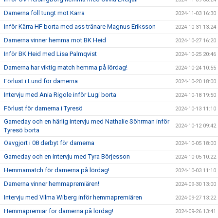
Damerna föll tungt mot Kärra
2024-11-03 16:30
Inför Kärra HF borta med ass tränare Magnus Eriksson
2024-10-31 13:24
Damerna vinner hemma mot BK Heid
2024-10-27 16:20
Inför BK Heid med Lisa Palmqvist
2024-10-25 20:46
Damerna har viktig match hemma på lördag!
2024-10-24 10:55
Förlust i Lund för damerna
2024-10-20 18:00
Intervju med Ania Rigole inför Lugi borta
2024-10-18 19:50
Förlust för damerna i Tyresö
2024-10-13 11:10
Gameday och en härlig intervju med Nathalie Söhrman inför
2024-10-12 09:42
Tyresö borta
Oavgjort i 08 derbyt för damerna
2024-10-05 18:00
Gameday och en intervju med Tyra Börjesson
2024-10-05 10:22
Hemmamatch för damerna på lördag!
2024-10-03 11:10
Damerna vinner hemmapremiären!
2024-09-30 13:00
Intervju med Vilma Wiberg inför hemmapremiären
2024-09-27 13:22
Hemmapremiär för damerna på lördag!
2024-09-26 13:41