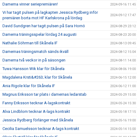
Damerna vinner seriepremiären!
2024-09-16 11:45
Vi har tagit pulsen på lagkapten Jessica Rydberg inför
2024-09-12 17:47
premiären borta mot HF Karlskrona på lördag
David Sundgren har tagit pulsen på Sara Hornö
2024-08-29 23:12
Damerna träningsspelar lördag 24 augusti
2024-08-23 20:00
Nathalie Söhrman till Skånela IF
2024-08-13 09:45
Damernas träningsmatch sänds ikväll
2024-08-12 15:04
Damerna två veckor in på säsongen
2024-08-11 14:00
Tuwa Hansson Wik klar för Skånela
2024-08-06 19:00
Magdalena Krsti&#263; klar för Skånela
2024-06-15 12:00
Ania Rigole klar för Skånela IF
2024-06-12 11:00
Magnus Eriksson tar plats i damernas ledarstab
2024-05-29 15:00
Fanny Eriksson tecknar A-lagskontrakt
2024-05-24 15:30
Alva Lindblom tecknar A-lags kontrakt
2024-05-18 17:15
Jessica Rydberg förlänger med Skånela
2024-05-16 19:00
Cecilia Samuelsson tecknar A-lags kontrakt
2024-05-14 15:00