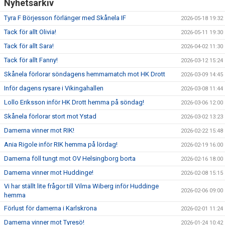
Nyhetsarkiv
Tyra F Börjesson förlänger med Skånela IF
2026-05-18 19:32
Tack för allt Olivia!
2026-05-11 19:30
Tack för allt Sara!
2026-04-02 11:30
Tack för allt Fanny!
2026-03-12 15:24
Skånela förlorar söndagens hemmamatch mot HK Drott
2026-03-09 14:45
Inför dagens rysare i Vikingahallen
2026-03-08 11:44
Lollo Eriksson inför HK Drott hemma på söndag!
2026-03-06 12:00
Skånela förlorar stort mot Ystad
2026-03-02 13:23
Damerna vinner mot RIK!
2026-02-22 15:48
Ania Rigole inför RIK hemma på lördag!
2026-02-19 16:00
Damerna föll tungt mot OV Helsingborg borta
2026-02-16 18:00
Damerna vinner mot Huddinge!
2026-02-08 15:15
Vi har ställt lite frågor till Vilma Wiberg inför Huddinge
2026-02-06 09:00
hemma
Förlust för damerna i Karlskrona
2026-02-01 11:24
Damerna vinner mot Tyresö!
2026-01-24 10:42