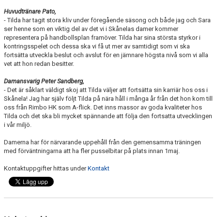
Huvudtränare Pato,
- Tilda har tagit stora kliv under föregående säsong och både jag och Sara
ser henne som en viktig del av det vi i Skånelas damer kommer
representera på handbollsplan framöver. Tilda har sina största styrkor i
kontringsspelet och dessa ska vi få ut mer av samtidigt som vi ska
fortsätta utveckla beslut och avslut för en jämnare högsta nivå som vi alla
vet att hon redan besitter.
Damansvarig Peter Sandberg,
- Det är såklart väldigt skoj att Tilda väljer att fortsätta sin karriär hos oss i
Skånela! Jag har själv följt Tilda på nära håll i många år från det hon kom till
oss från Rimbo HK som A-flick. Det inns massor av goda kvaliteter hos
Tilda och det ska bli mycket spännande att följa den fortsatta utvecklingen
i vår miljö.
Damerna har för närvarande uppehåll från den gemensamma träningen
med förväntningarna att ha fler pusselbitar på plats innan 1maj.
Kontaktuppgifter hittas under
Kontakt