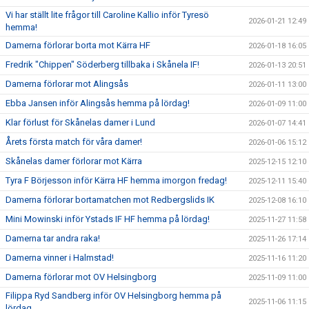
Vi har ställt lite frågor till Caroline Kallio inför Tyresö
2026-01-21 12:49
hemma!
Damerna förlorar borta mot Kärra HF
2026-01-18 16:05
Fredrik "Chippen" Söderberg tillbaka i Skånela IF!
2026-01-13 20:51
Damerna förlorar mot Alingsås
2026-01-11 13:00
Ebba Jansen inför Alingsås hemma på lördag!
2026-01-09 11:00
Klar förlust för Skånelas damer i Lund
2026-01-07 14:41
Årets första match för våra damer!
2026-01-06 15:12
Skånelas damer förlorar mot Kärra
2025-12-15 12:10
Tyra F Börjesson inför Kärra HF hemma imorgon fredag!
2025-12-11 15:40
Damerna förlorar bortamatchen mot Redbergslids IK
2025-12-08 16:10
Mini Mowinski inför Ystads IF HF hemma på lördag!
2025-11-27 11:58
Damerna tar andra raka!
2025-11-26 17:14
Damerna vinner i Halmstad!
2025-11-16 11:20
Damerna förlorar mot OV Helsingborg
2025-11-09 11:00
Filippa Ryd Sandberg inför OV Helsingborg hemma på
2025-11-06 11:15
lördag