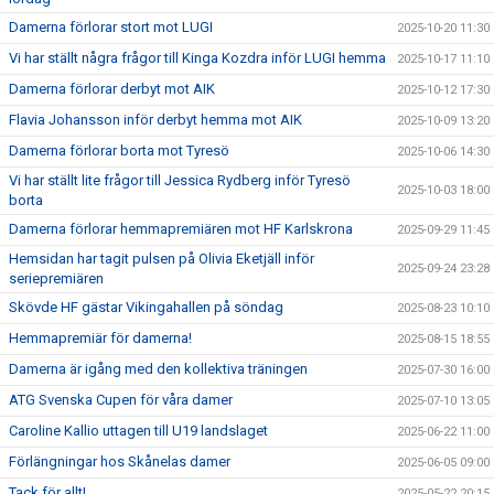
Damerna förlorar stort mot LUGI
2025-10-20 11:30
Vi har ställt några frågor till Kinga Kozdra inför LUGI hemma
2025-10-17 11:10
Damerna förlorar derbyt mot AIK
2025-10-12 17:30
Flavia Johansson inför derbyt hemma mot AIK
2025-10-09 13:20
Damerna förlorar borta mot Tyresö
2025-10-06 14:30
Vi har ställt lite frågor till Jessica Rydberg inför Tyresö
2025-10-03 18:00
borta
Damerna förlorar hemmapremiären mot HF Karlskrona
2025-09-29 11:45
Hemsidan har tagit pulsen på Olivia Eketjäll inför
2025-09-24 23:28
seriepremiären
Skövde HF gästar Vikingahallen på söndag
2025-08-23 10:10
Hemmapremiär för damerna!
2025-08-15 18:55
Damerna är igång med den kollektiva träningen
2025-07-30 16:00
ATG Svenska Cupen för våra damer
2025-07-10 13:05
Caroline Kallio uttagen till U19 landslaget
2025-06-22 11:00
Förlängningar hos Skånelas damer
2025-06-05 09:00
Tack för allt!
2025-05-22 20:15