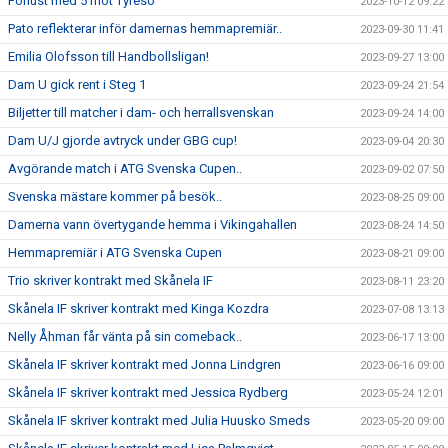
Förlust med 5 mot Tyresö
2023-10-12 09:22
Pato reflekterar inför damernas hemmapremiär..
2023-09-30 11:41
Emilia Olofsson till Handbollsligan!
2023-09-27 13:00
Dam U gick rent i Steg 1
2023-09-24 21:54
Biljetter till matcher i dam- och herrallsvenskan
2023-09-24 14:00
Dam U/J gjorde avtryck under GBG cup!
2023-09-04 20:30
Avgörande match i ATG Svenska Cupen..
2023-09-02 07:50
Svenska mästare kommer på besök..
2023-08-25 09:00
Damerna vann övertygande hemma i Vikingahallen
2023-08-24 14:50
Hemmapremiär i ATG Svenska Cupen
2023-08-21 09:00
Trio skriver kontrakt med Skånela IF
2023-08-11 23:20
Skånela IF skriver kontrakt med Kinga Kozdra
2023-07-08 13:13
Nelly Åhman får vänta på sin comeback..
2023-06-17 13:00
Skånela IF skriver kontrakt med Jonna Lindgren
2023-06-16 09:00
Skånela IF skriver kontrakt med Jessica Rydberg
2023-05-24 12:01
Skånela IF skriver kontrakt med Julia Huusko Smeds
2023-05-20 09:00