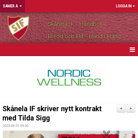
DAMER A
LOGGA IN
Skånela IF - Handboll
Bredd och Elit - Hand i Hand
HEM
NYHETER
KALENDER
MATCHER
Skånela IF skriver nytt kontrakt
<
>
TRUPPEN
med Tilda Sigg
2023-04-21 09:00
BILDGALLERI