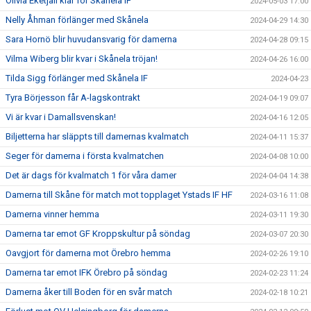
Olivia Eketjäll klar för Skånela IF
2024-05-03 17:00
Nelly Åhman förlänger med Skånela
2024-04-29 14:30
Sara Hornö blir huvudansvarig för damerna
2024-04-28 09:15
Vilma Wiberg blir kvar i Skånela tröjan!
2024-04-26 16:00
Tilda Sigg förlänger med Skånela IF
2024-04-23
Tyra Börjesson får A-lagskontrakt
2024-04-19 09:07
Vi är kvar i Damallsvenskan!
2024-04-16 12:05
Biljetterna har släppts till damernas kvalmatch
2024-04-11 15:37
Seger för damerna i första kvalmatchen
2024-04-08 10:00
Det är dags för kvalmatch 1 för våra damer
2024-04-04 14:38
Damerna till Skåne för match mot topplaget Ystads IF HF
2024-03-16 11:08
Damerna vinner hemma
2024-03-11 19:30
Damerna tar emot GF Kroppskultur på söndag
2024-03-07 20:30
Oavgjort för damerna mot Örebro hemma
2024-02-26 19:10
Damerna tar emot IFK Örebro på söndag
2024-02-23 11:24
Damerna åker till Boden för en svår match
2024-02-18 10:21