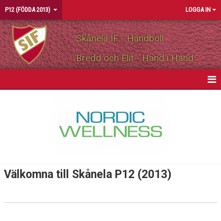
P12 (FÖDDA 2013)
LOGGA IN
Skånela IF - Handboll
Bredd och Elit - Hand i Hand
HEM
NYHETER
KALENDER
MATCHER
Välkomna till Skånela P12 (2013)
TRUPPEN
BILDGALLERI