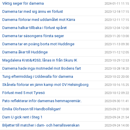
Viktig seger för damerna
2024-01-11 11:15
Damerna tar med sig ännu en förlust
2023-12-18 17:15
Damerna förlorar med uddamålet mot Kärra
2023-12-11 17:15
Damerna halkar tillbaka i förlust spåret
2023-12-04 12:00
Damerna tar säsongens första seger
2023-11-20 13:00
Damerna tar en poäng borta mot Huddinge
2023-11-13 09:30
Damerna åker till Huddinge
2023-11-12 12:05
Magdalena Krsti&#263; lånas in från Skuru IK
2023-10-29 12:53
Damerna hade inga motmedel mot Bodens fart
2023-10-28 18:20
Tung eftermiddag i Uddevalla för damerna
2023-10-22 20:00
Skånela förlorar en jämn kamp mot OV Helsingborg
2023-10-16 15:25
Förlust med 5 mot Tyresö
2023-10-12 09:22
Pato reflekterar inför damernas hemmapremiär..
2023-09-30 11:41
Emilia Olofsson till Handbollsligan!
2023-09-27 13:00
Dam U gick rent i Steg 1
2023-09-24 21:54
Biljetter till matcher i dam- och herrallsvenskan
2023-09-24 14:00