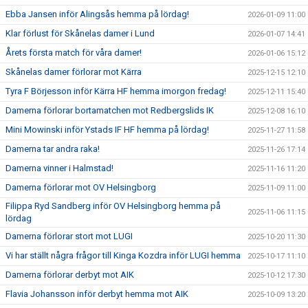
Ebba Jansen inför Alingsås hemma på lördag!
2026-01-09 11:00
Klar förlust för Skånelas damer i Lund
2026-01-07 14:41
Årets första match för våra damer!
2026-01-06 15:12
Skånelas damer förlorar mot Kärra
2025-12-15 12:10
Tyra F Börjesson inför Kärra HF hemma imorgon fredag!
2025-12-11 15:40
Damerna förlorar bortamatchen mot Redbergslids IK
2025-12-08 16:10
Mini Mowinski inför Ystads IF HF hemma på lördag!
2025-11-27 11:58
Damerna tar andra raka!
2025-11-26 17:14
Damerna vinner i Halmstad!
2025-11-16 11:20
Damerna förlorar mot OV Helsingborg
2025-11-09 11:00
Filippa Ryd Sandberg inför OV Helsingborg hemma på
2025-11-06 11:15
lördag
Damerna förlorar stort mot LUGI
2025-10-20 11:30
Vi har ställt några frågor till Kinga Kozdra inför LUGI hemma
2025-10-17 11:10
Damerna förlorar derbyt mot AIK
2025-10-12 17:30
Flavia Johansson inför derbyt hemma mot AIK
2025-10-09 13:20