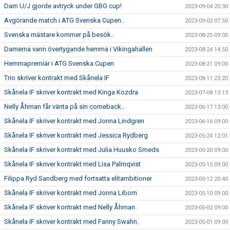
Dam U/J gjorde avtryck under GBG cup!
2023-09-04 20:30
Avgörande match i ATG Svenska Cupen..
2023-09-02 07:50
Svenska mästare kommer på besök..
2023-08-25 09:00
Damerna vann övertygande hemma i Vikingahallen
2023-08-24 14:50
Hemmapremiär i ATG Svenska Cupen
2023-08-21 09:00
Trio skriver kontrakt med Skånela IF
2023-08-11 23:20
Skånela IF skriver kontrakt med Kinga Kozdra
2023-07-08 13:13
Nelly Åhman får vänta på sin comeback..
2023-06-17 13:00
Skånela IF skriver kontrakt med Jonna Lindgren
2023-06-16 09:00
Skånela IF skriver kontrakt med Jessica Rydberg
2023-05-24 12:01
Skånela IF skriver kontrakt med Julia Huusko Smeds
2023-05-20 09:00
Skånela IF skriver kontrakt med Lisa Palmqvist
2023-05-15 09:00
Filippa Ryd Sandberg med fortsatta elitambitioner
2023-05-12 20:40
Skånela IF skriver kontrakt med Jonna Libom
2023-05-10 09:00
Skånela IF skriver kontrakt med Nelly Åhman.
2023-05-02 09:00
Skånela IF skriver kontrakt med Fanny Swahn.
2023-05-01 09:00