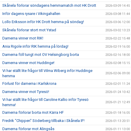
Skånela förlorar söndagens hemmamatch mot HK Drott
2026-03-09 14:45
Inför dagens rysare i Vikingahallen
2026-03-08 11:44
Lollo Eriksson inför HK Drott hemma på söndag!
2026-03-06 12:00
Skånela förlorar stort mot Ystad
2026-03-02 13:23
Damerna vinner mot RIK!
2026-02-22 15:48
Ania Rigole inför RIK hemma på lördag!
2026-02-19 16:00
Damerna föll tungt mot OV Helsingborg borta
2026-02-16 18:00
Damerna vinner mot Huddinge!
2026-02-08 15:15
Vi har ställt lite frågor till Vilma Wiberg inför Huddinge
2026-02-06 09:00
hemma
Förlust för damerna i Karlskrona
2026-02-01 11:24
Damerna vinner mot Tyresö!
2026-01-24 10:42
Vi har ställt lite frågor till Caroline Kallio inför Tyresö
2026-01-21 12:49
hemma!
Damerna förlorar borta mot Kärra HF
2026-01-18 16:05
Fredrik "Chippen" Söderberg tillbaka i Skånela IF!
2026-01-13 20:51
Damerna förlorar mot Alingsås
2026-01-11 13:00