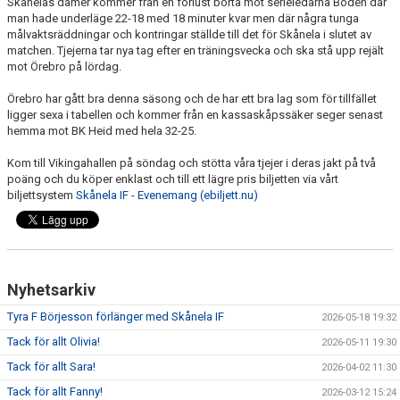
Skånelas damer kommer från en förlust borta mot serieledarna Boden där
man hade underläge 22-18 med 18 minuter kvar men där några tunga
målvaktsräddningar och kontringar ställde till det för Skånela i slutet av
matchen. Tjejerna tar nya tag efter en träningsvecka och ska stå upp rejält
mot Örebro på lördag.
Örebro har gått bra denna säsong och de har ett bra lag som för tillfället
ligger sexa i tabellen och kommer från en kassaskåpssäker seger senast
hemma mot BK Heid med hela 32-25.
Kom till Vikingahallen på söndag och stötta våra tjejer i deras jakt på två
poäng och du köper enklast och till ett lägre pris biljetten via vårt
biljettsystem
Skånela IF - Evenemang (ebiljett.nu)
Nyhetsarkiv
Tyra F Börjesson förlänger med Skånela IF
2026-05-18 19:32
Tack för allt Olivia!
2026-05-11 19:30
Tack för allt Sara!
2026-04-02 11:30
Tack för allt Fanny!
2026-03-12 15:24