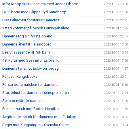
Inför Kroppskultur hemma med Jonna Libom!
2022-11-12 13:00
GUIF borta med Filippa Ryd Sandberg!
2022-11-06 11:00
Lisa Palmqvist förstärker Damerna!
2022-11-05 22:21
Ystad kommer på besök i Vikingahallen!
2022-10-21 17:25
Damerna tog sin första poäng
2022-10-16 22:05
Damerna åker till Helsingborg..
2022-10-15 17:00
Beslut avseende HF SIF Dam
2022-10-15 10:55
4st korta med Svea inför Eslövs IK!
2022-10-07 17:00
Damerna tar emot Eslöv på lördag
2022-10-07 11:27
Förlust i Kungsbacka..
2022-10-04 20:01
Första bortamatchen för damerna
2022-10-01 16:10
Storförlust för damerna i seriepremiären
2022-09-19 12:24
Seriepremiär för damerna
2022-09-16 14:00
Premiärmatch mot Boden Handboll
2022-09-09 11:49
Avgörande match för damerna mot IF Hallby
2022-09-03 10:05
Seger mot Kungsängen i Svenska Cupen
2022-08-29 13:04