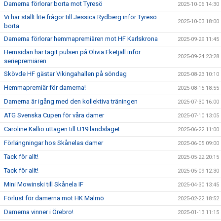
Damerna förlorar borta mot Tyresö
2025-10-06 14:30
Vi har ställt lite frågor till Jessica Rydberg inför Tyresö
2025-10-03 18:00
borta
Damerna förlorar hemmapremiären mot HF Karlskrona
2025-09-29 11:45
Hemsidan har tagit pulsen på Olivia Eketjäll inför
2025-09-24 23:28
seriepremiären
Skövde HF gästar Vikingahallen på söndag
2025-08-23 10:10
Hemmapremiär för damerna!
2025-08-15 18:55
Damerna är igång med den kollektiva träningen
2025-07-30 16:00
ATG Svenska Cupen för våra damer
2025-07-10 13:05
Caroline Kallio uttagen till U19 landslaget
2025-06-22 11:00
Förlängningar hos Skånelas damer
2025-06-05 09:00
Tack för allt!
2025-05-22 20:15
Tack för allt!
2025-05-09 12:30
Mini Mowinski till Skånela IF
2025-04-30 13:45
Förlust för damerna mot HK Malmö
2025-02-22 18:52
Damerna vinner i Örebro!
2025-01-13 11:15