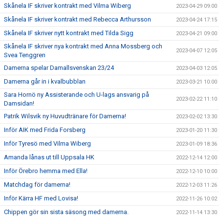
Skånela IF skriver kontrakt med Vilma Wiberg
2023-04-29 09:00
Skånela IF skriver kontrakt med Rebecca Arthursson
2023-04-24 17:15
Skånela IF skriver nytt kontrakt med Tilda Sigg
2023-04-21 09:00
Skånela IF skriver nya kontrakt med Anna Mossberg och
2023-04-07 12:05
Svea Tenggren
Damerna spelar Damallsvenskan 23/24
2023-04-03 12:05
Damerna går in i kvalbubblan
2023-03-21 10:00
Sara Hornö ny Assisterande och U-lags ansvarig på
2023-02-22 11:10
Damsidan!
Patrik Wilsvik ny Huvudtränare för Damerna!
2023-02-02 13:30
Inför AIK med Frida Forsberg
2023-01-20 11:30
Inför Tyresö med Vilma Wiberg
2023-01-09 18:36
Amanda lånas ut till Uppsala HK
2022-12-14 12:00
Inför Örebro hemma med Ella!
2022-12-10 10:00
Matchdag för damerna!
2022-12-03 11:26
Inför Kärra HF med Lovisa!
2022-11-26 10:02
Chippen gör sin sista säsong med damerna.
2022-11-14 13:30