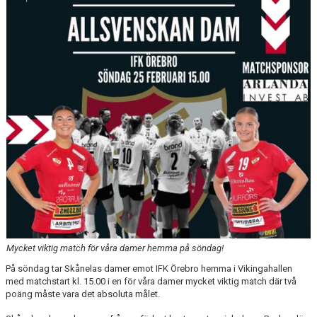
DOKUMENT
KONTAKT
Mycket viktig match för våra damer hemma på söndag!
På söndag tar Skånelas damer emot IFK Örebro hemma i Vikingahallen
med matchstart kl. 15.00 i en för våra damer mycket viktig match där två
poäng måste vara det absoluta målet.