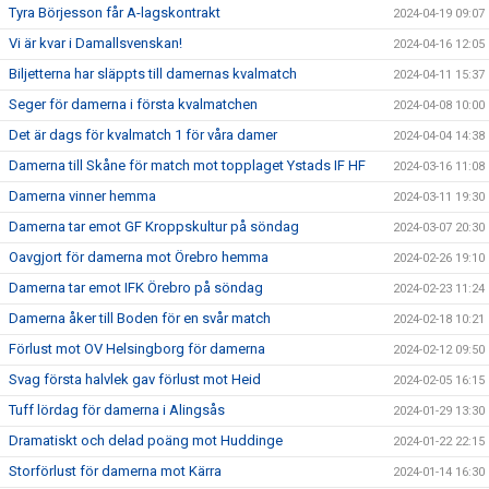
Tyra Börjesson får A-lagskontrakt
2024-04-19 09:07
Vi är kvar i Damallsvenskan!
2024-04-16 12:05
Biljetterna har släppts till damernas kvalmatch
2024-04-11 15:37
Seger för damerna i första kvalmatchen
2024-04-08 10:00
Det är dags för kvalmatch 1 för våra damer
2024-04-04 14:38
Damerna till Skåne för match mot topplaget Ystads IF HF
2024-03-16 11:08
Damerna vinner hemma
2024-03-11 19:30
Damerna tar emot GF Kroppskultur på söndag
2024-03-07 20:30
Oavgjort för damerna mot Örebro hemma
2024-02-26 19:10
Damerna tar emot IFK Örebro på söndag
2024-02-23 11:24
Damerna åker till Boden för en svår match
2024-02-18 10:21
Förlust mot OV Helsingborg för damerna
2024-02-12 09:50
Svag första halvlek gav förlust mot Heid
2024-02-05 16:15
Tuff lördag för damerna i Alingsås
2024-01-29 13:30
Dramatiskt och delad poäng mot Huddinge
2024-01-22 22:15
Storförlust för damerna mot Kärra
2024-01-14 16:30