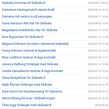
Nathalie Söhrman till Skånela IF
2024-08-13 09:45
Damernas träningsmatch sänds ikväll
2024-08-12 15:04
Damerna två veckor in på säsongen
2024-08-11 14:00
Tuwa Hansson Wik klar för Skånela
2024-08-06 19:00
Magdalena Krsti&#263; klar för Skånela
2024-06-15 12:00
Ania Rigole klar för Skånela IF
2024-06-12 11:00
Magnus Eriksson tar plats i damernas ledarstab
2024-05-29 15:00
Fanny Eriksson tecknar A-lagskontrakt
2024-05-24 15:30
Alva Lindblom tecknar A-lags kontrakt
2024-05-18 17:15
Jessica Rydberg förlänger med Skånela
2024-05-16 19:00
Cecilia Samuelsson tecknar A-lags kontrakt
2024-05-14 15:00
Olivia Eketjäll klar för Skånela IF
2024-05-03 17:00
Nelly Åhman förlänger med Skånela
2024-04-29 14:30
Sara Hornö blir huvudansvarig för damerna
2024-04-28 09:15
Vilma Wiberg blir kvar i Skånela tröjan!
2024-04-26 16:00
Tilda Sigg förlänger med Skånela IF
2024-04-23