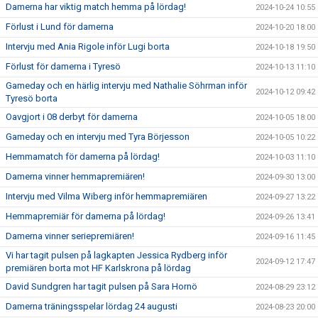
Damerna har viktig match hemma på lördag!
2024-10-24 10:55
Förlust i Lund för damerna
2024-10-20 18:00
Intervju med Ania Rigole inför Lugi borta
2024-10-18 19:50
Förlust för damerna i Tyresö
2024-10-13 11:10
Gameday och en härlig intervju med Nathalie Söhrman inför
2024-10-12 09:42
Tyresö borta
Oavgjort i 08 derbyt för damerna
2024-10-05 18:00
Gameday och en intervju med Tyra Börjesson
2024-10-05 10:22
Hemmamatch för damerna på lördag!
2024-10-03 11:10
Damerna vinner hemmapremiären!
2024-09-30 13:00
Intervju med Vilma Wiberg inför hemmapremiären
2024-09-27 13:22
Hemmapremiär för damerna på lördag!
2024-09-26 13:41
Damerna vinner seriepremiären!
2024-09-16 11:45
Vi har tagit pulsen på lagkapten Jessica Rydberg inför
2024-09-12 17:47
premiären borta mot HF Karlskrona på lördag
David Sundgren har tagit pulsen på Sara Hornö
2024-08-29 23:12
Damerna träningsspelar lördag 24 augusti
2024-08-23 20:00