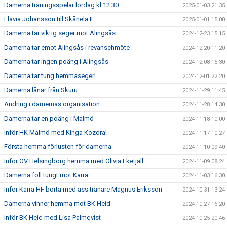
Damerna träningsspelar lördag kl 12.30
2025-01-03 21:35
Flavia Johansson till Skånela IF
2025-01-01 15:00
Damerna tar viktig seger mot Alingsås
2024-12-23 15:15
Damerna tar emot Alingsås i revanschmöte
2024-12-20 11:20
Damerna tar ingen poäng i Alingsås
2024-12-08 15:30
Damerna tar tung hemmaseger!
2024-12-01 22:20
Damerna lånar från Skuru
2024-11-29 11:45
Ändring i damernas organisation
2024-11-28 14:30
Damerna tar en poäng i Malmö
2024-11-18 10:00
Inför HK Malmö med Kinga Kozdra!
2024-11-17 10:27
Första hemma förlusten för damerna
2024-11-10 09:40
Inför OV Helsingborg hemma med Olivia Eketjäll
2024-11-09 08:24
Damerna föll tungt mot Kärra
2024-11-03 16:30
Inför Kärra HF borta med ass tränare Magnus Eriksson
2024-10-31 13:24
Damerna vinner hemma mot BK Heid
2024-10-27 16:20
Inför BK Heid med Lisa Palmqvist
2024-10-25 20:46