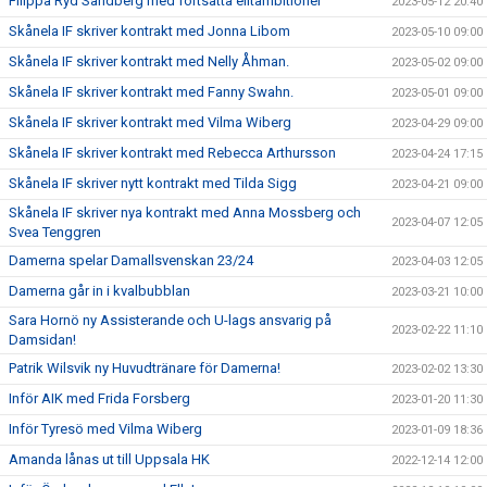
Filippa Ryd Sandberg med fortsatta elitambitioner
2023-05-12 20:40
Skånela IF skriver kontrakt med Jonna Libom
2023-05-10 09:00
Skånela IF skriver kontrakt med Nelly Åhman.
2023-05-02 09:00
Skånela IF skriver kontrakt med Fanny Swahn.
2023-05-01 09:00
Skånela IF skriver kontrakt med Vilma Wiberg
2023-04-29 09:00
Skånela IF skriver kontrakt med Rebecca Arthursson
2023-04-24 17:15
Skånela IF skriver nytt kontrakt med Tilda Sigg
2023-04-21 09:00
Skånela IF skriver nya kontrakt med Anna Mossberg och
2023-04-07 12:05
Svea Tenggren
Damerna spelar Damallsvenskan 23/24
2023-04-03 12:05
Damerna går in i kvalbubblan
2023-03-21 10:00
Sara Hornö ny Assisterande och U-lags ansvarig på
2023-02-22 11:10
Damsidan!
Patrik Wilsvik ny Huvudtränare för Damerna!
2023-02-02 13:30
Inför AIK med Frida Forsberg
2023-01-20 11:30
Inför Tyresö med Vilma Wiberg
2023-01-09 18:36
Amanda lånas ut till Uppsala HK
2022-12-14 12:00