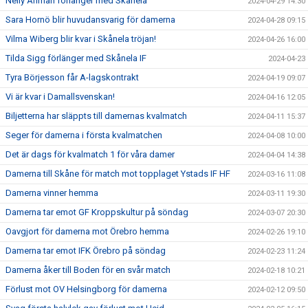
Nelly Åhman förlänger med Skånela
2024-04-29 14:30
Sara Hornö blir huvudansvarig för damerna
2024-04-28 09:15
Vilma Wiberg blir kvar i Skånela tröjan!
2024-04-26 16:00
Tilda Sigg förlänger med Skånela IF
2024-04-23
Tyra Börjesson får A-lagskontrakt
2024-04-19 09:07
Vi är kvar i Damallsvenskan!
2024-04-16 12:05
Biljetterna har släppts till damernas kvalmatch
2024-04-11 15:37
Seger för damerna i första kvalmatchen
2024-04-08 10:00
Det är dags för kvalmatch 1 för våra damer
2024-04-04 14:38
Damerna till Skåne för match mot topplaget Ystads IF HF
2024-03-16 11:08
Damerna vinner hemma
2024-03-11 19:30
Damerna tar emot GF Kroppskultur på söndag
2024-03-07 20:30
Oavgjort för damerna mot Örebro hemma
2024-02-26 19:10
Damerna tar emot IFK Örebro på söndag
2024-02-23 11:24
Damerna åker till Boden för en svår match
2024-02-18 10:21
Förlust mot OV Helsingborg för damerna
2024-02-12 09:50