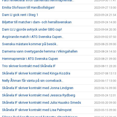
Pato reflekterar inför damernas hemmapremiär..
2023-09-30 11:41
Emilia Olofsson till Handbollsligan!
2023-09-27 13:00
Dam U gick rent i Steg 1
2023-09-24 21:54
Biljetter till matcher i dam- och herrallsvenskan
2023-09-24 14:00
Dam U/J gjorde avtryck under GBG cup!
2023-09-04 20:30
Avgörande match i ATG Svenska Cupen..
2023-09-02 07:50
Svenska mästare kommer på besök..
2023-08-25 09:00
Damerna vann övertygande hemma i Vikingahallen
2023-08-24 14:50
Hemmapremiär i ATG Svenska Cupen
2023-08-21 09:00
Trio skriver kontrakt med Skånela IF
2023-08-11 23:20
Skånela IF skriver kontrakt med Kinga Kozdra
2023-07-08 13:13
Nelly Åhman får vänta på sin comeback..
2023-06-17 13:00
Skånela IF skriver kontrakt med Jonna Lindgren
2023-06-16 09:00
Skånela IF skriver kontrakt med Jessica Rydberg
2023-05-24 12:01
Skånela IF skriver kontrakt med Julia Huusko Smeds
2023-05-20 09:00
Skånela IF skriver kontrakt med Lisa Palmqvist
2023-05-15 09:00