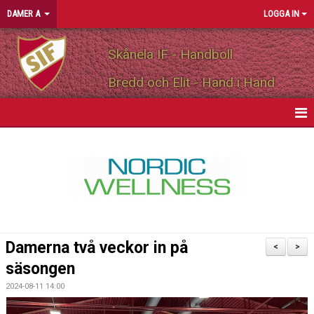
DAMER A
LOGGA IN
Skånela IF - Handboll
Bredd och Elit - Hand i Hand
HEM
NYHETER
KALENDER
MATCHER
Damerna två veckor in på
<
>
TRUPPEN
säsongen
2024-08-11 14:00
BILDGALLERI