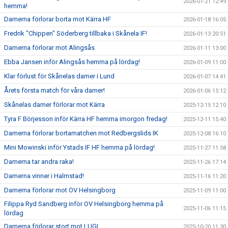
2026-01-21 12:49
hemma!
Damerna förlorar borta mot Kärra HF
2026-01-18 16:05
Fredrik "Chippen" Söderberg tillbaka i Skånela IF!
2026-01-13 20:51
Damerna förlorar mot Alingsås
2026-01-11 13:00
Ebba Jansen inför Alingsås hemma på lördag!
2026-01-09 11:00
Klar förlust för Skånelas damer i Lund
2026-01-07 14:41
Årets första match för våra damer!
2026-01-06 15:12
Skånelas damer förlorar mot Kärra
2025-12-15 12:10
Tyra F Börjesson inför Kärra HF hemma imorgon fredag!
2025-12-11 15:40
Damerna förlorar bortamatchen mot Redbergslids IK
2025-12-08 16:10
Mini Mowinski inför Ystads IF HF hemma på lördag!
2025-11-27 11:58
Damerna tar andra raka!
2025-11-26 17:14
Damerna vinner i Halmstad!
2025-11-16 11:20
Damerna förlorar mot OV Helsingborg
2025-11-09 11:00
Filippa Ryd Sandberg inför OV Helsingborg hemma på
2025-11-06 11:15
lördag
Damerna förlorar stort mot LUGI
2025-10-20 11:30