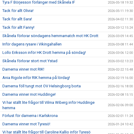
Tyra F Börjesson förlänger med Skånela IF
2026-05-18 19:32
Tack för allt Olivia!
2026-05-11 19:30
Tack för allt Sara!
2026-04-02 11:30
Tack för allt Fanny!
2026-03-12 15:24
Skånela förlorar söndagens hemmamatch mot HK Drott
2026-03-09 14:45
Inför dagens rysare i Vikingahallen
2026-03-08 11:44
Lollo Eriksson inför HK Drott hemma på söndag!
2026-03-06 12:00
Skånela förlorar stort mot Ystad
2026-03-02 13:23
Damerna vinner mot RIK!
2026-02-22 15:48
Ania Rigole inför RIK hemma på lördag!
2026-02-19 16:00
Damerna föll tungt mot OV Helsingborg borta
2026-02-16 18:00
Damerna vinner mot Huddinge!
2026-02-08 15:15
Vi har ställt lite frågor till Vilma Wiberg inför Huddinge
2026-02-06 09:00
hemma
Förlust för damerna i Karlskrona
2026-02-01 11:24
Damerna vinner mot Tyresö!
2026-01-24 10:42
Vi har ställt lite frågor till Caroline Kallio inför Tyresö