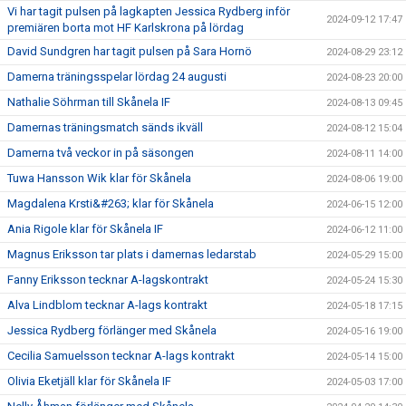
Vi har tagit pulsen på lagkapten Jessica Rydberg inför
2024-09-12 17:47
premiären borta mot HF Karlskrona på lördag
David Sundgren har tagit pulsen på Sara Hornö
2024-08-29 23:12
Damerna träningsspelar lördag 24 augusti
2024-08-23 20:00
Nathalie Söhrman till Skånela IF
2024-08-13 09:45
Damernas träningsmatch sänds ikväll
2024-08-12 15:04
Damerna två veckor in på säsongen
2024-08-11 14:00
Tuwa Hansson Wik klar för Skånela
2024-08-06 19:00
Magdalena Krsti&#263; klar för Skånela
2024-06-15 12:00
Ania Rigole klar för Skånela IF
2024-06-12 11:00
Magnus Eriksson tar plats i damernas ledarstab
2024-05-29 15:00
Fanny Eriksson tecknar A-lagskontrakt
2024-05-24 15:30
Alva Lindblom tecknar A-lags kontrakt
2024-05-18 17:15
Jessica Rydberg förlänger med Skånela
2024-05-16 19:00
Cecilia Samuelsson tecknar A-lags kontrakt
2024-05-14 15:00
Olivia Eketjäll klar för Skånela IF
2024-05-03 17:00