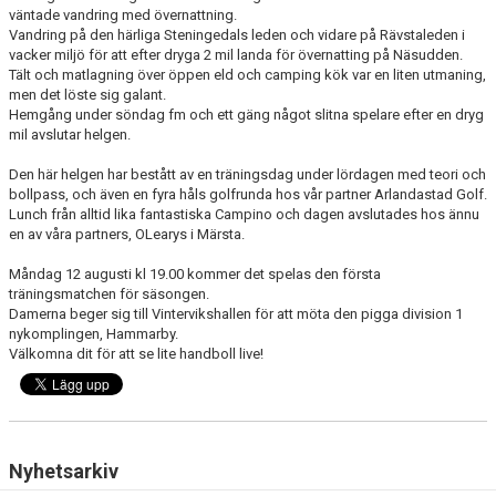
väntade vandring med övernattning.
Vandring på den härliga Steningedals leden och vidare på Rävstaleden i
vacker miljö för att efter dryga 2 mil landa för övernatting på Näsudden.
Tält och matlagning över öppen eld och camping kök var en liten utmaning,
men det löste sig galant.
Hemgång under söndag fm och ett gäng något slitna spelare efter en dryg
mil avslutar helgen.
Den här helgen har bestått av en träningsdag under lördagen med teori och
bollpass, och även en fyra håls golfrunda hos vår partner Arlandastad Golf.
Lunch från alltid lika fantastiska Campino och dagen avslutades hos ännu
en av våra partners, OLearys i Märsta.
Måndag 12 augusti kl 19.00 kommer det spelas den första
träningsmatchen för säsongen.
Damerna beger sig till Vintervikshallen för att möta den pigga division 1
nykomplingen, Hammarby.
Välkomna dit för att se lite handboll live!
Nyhetsarkiv