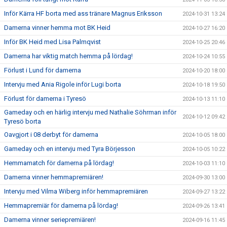
Inför Kärra HF borta med ass tränare Magnus Eriksson
2024-10-31 13:24
Damerna vinner hemma mot BK Heid
2024-10-27 16:20
Inför BK Heid med Lisa Palmqvist
2024-10-25 20:46
Damerna har viktig match hemma på lördag!
2024-10-24 10:55
Förlust i Lund för damerna
2024-10-20 18:00
Intervju med Ania Rigole inför Lugi borta
2024-10-18 19:50
Förlust för damerna i Tyresö
2024-10-13 11:10
Gameday och en härlig intervju med Nathalie Söhrman inför
2024-10-12 09:42
Tyresö borta
Oavgjort i 08 derbyt för damerna
2024-10-05 18:00
Gameday och en intervju med Tyra Börjesson
2024-10-05 10:22
Hemmamatch för damerna på lördag!
2024-10-03 11:10
Damerna vinner hemmapremiären!
2024-09-30 13:00
Intervju med Vilma Wiberg inför hemmapremiären
2024-09-27 13:22
Hemmapremiär för damerna på lördag!
2024-09-26 13:41
Damerna vinner seriepremiären!
2024-09-16 11:45