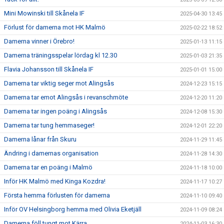
Mini Mowinski till Skånela IF
2025-04-30 13:45
Förlust för damerna mot HK Malmö
2025-02-22 18:52
Damerna vinner i Örebro!
2025-01-13 11:15
Damerna träningsspelar lördag kl 12.30
2025-01-03 21:35
Flavia Johansson till Skånela IF
2025-01-01 15:00
Damerna tar viktig seger mot Alingsås
2024-12-23 15:15
Damerna tar emot Alingsås i revanschmöte
2024-12-20 11:20
Damerna tar ingen poäng i Alingsås
2024-12-08 15:30
Damerna tar tung hemmaseger!
2024-12-01 22:20
Damerna lånar från Skuru
2024-11-29 11:45
Ändring i damernas organisation
2024-11-28 14:30
Damerna tar en poäng i Malmö
2024-11-18 10:00
Inför HK Malmö med Kinga Kozdra!
2024-11-17 10:27
Första hemma förlusten för damerna
2024-11-10 09:40
Inför OV Helsingborg hemma med Olivia Eketjäll
2024-11-09 08:24
Damerna föll tungt mot Kärra
2024-11-03 16:30