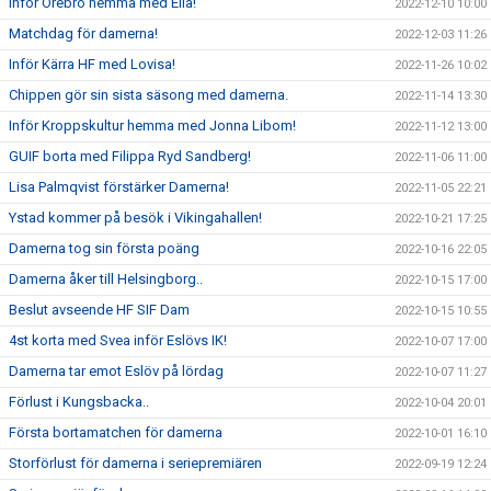
Inför Örebro hemma med Ella!
2022-12-10 10:00
Matchdag för damerna!
2022-12-03 11:26
Inför Kärra HF med Lovisa!
2022-11-26 10:02
Chippen gör sin sista säsong med damerna.
2022-11-14 13:30
Inför Kroppskultur hemma med Jonna Libom!
2022-11-12 13:00
GUIF borta med Filippa Ryd Sandberg!
2022-11-06 11:00
Lisa Palmqvist förstärker Damerna!
2022-11-05 22:21
Ystad kommer på besök i Vikingahallen!
2022-10-21 17:25
Damerna tog sin första poäng
2022-10-16 22:05
Damerna åker till Helsingborg..
2022-10-15 17:00
Beslut avseende HF SIF Dam
2022-10-15 10:55
4st korta med Svea inför Eslövs IK!
2022-10-07 17:00
Damerna tar emot Eslöv på lördag
2022-10-07 11:27
Förlust i Kungsbacka..
2022-10-04 20:01
Första bortamatchen för damerna
2022-10-01 16:10
Storförlust för damerna i seriepremiären
2022-09-19 12:24