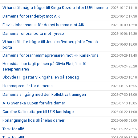
Vi har ställt några frågor till Kinga Kozdra inför LUGI hemma
2025-10-17 11:10
Damerna förlorar derbyt mot AIK
2025-10-12 17:30
Flavia Johansson inför derbyt hemma mot AIK
2025-10-09 13:20
Damerna förlorar borta mot Tyresö
2025-10-06 14:30
Vi har ställt lite frågor till Jessica Rydberg inför Tyresö
2025-10-03 18:00
borta
Damerna förlorar hemmapremiären mot HF Karlskrona
2025-09-29 11:45
Hemsidan har tagit pulsen på Olivia Eketjäll inför
2025-09-24 23:28
seriepremiären
Skövde HF gästar Vikingahallen på söndag
2025-08-23 10:10
Hemmapremiär för damerna!
2025-08-15 18:55
Damerna är igång med den kollektiva träningen
2025-07-30 16:00
ATG Svenska Cupen för våra damer
2025-07-10 13:05
Caroline Kallio uttagen till U19 landslaget
2025-06-22 11:00
Förlängningar hos Skånelas damer
2025-06-05 09:00
Tack för allt!
2025-05-22 20:15
Tack för allt!
2025-05-09 12:30