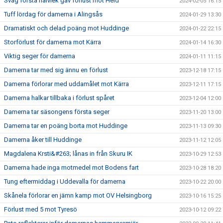
Svag första halvlek gav förlust mot Heid
2024-02-05 16:15
Tuff lördag för damerna i Alingsås
2024-01-29 13:30
Dramatiskt och delad poäng mot Huddinge
2024-01-22 22:15
Storförlust för damerna mot Kärra
2024-01-14 16:30
Viktig seger för damerna
2024-01-11 11:15
Damerna tar med sig ännu en förlust
2023-12-18 17:15
Damerna förlorar med uddamålet mot Kärra
2023-12-11 17:15
Damerna halkar tillbaka i förlust spåret
2023-12-04 12:00
Damerna tar säsongens första seger
2023-11-20 13:00
Damerna tar en poäng borta mot Huddinge
2023-11-13 09:30
Damerna åker till Huddinge
2023-11-12 12:05
Magdalena Krsti&#263; lånas in från Skuru IK
2023-10-29 12:53
Damerna hade inga motmedel mot Bodens fart
2023-10-28 18:20
Tung eftermiddag i Uddevalla för damerna
2023-10-22 20:00
Skånela förlorar en jämn kamp mot OV Helsingborg
2023-10-16 15:25
Förlust med 5 mot Tyresö
2023-10-12 09:22