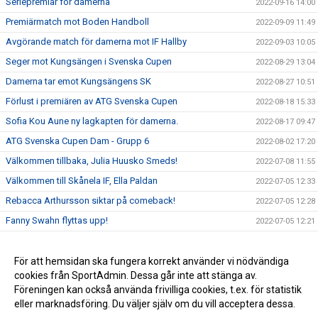
Seriepremiär för damerna
2022-09-16 14:00
Premiärmatch mot Boden Handboll
2022-09-09 11:49
Avgörande match för damerna mot IF Hallby
2022-09-03 10:05
Seger mot Kungsängen i Svenska Cupen
2022-08-29 13:04
Damerna tar emot Kungsängens SK
2022-08-27 10:51
Förlust i premiären av ATG Svenska Cupen
2022-08-18 15:33
Sofia Kou Aune ny lagkapten för damerna.
2022-08-17 09:47
ATG Svenska Cupen Dam - Grupp 6
2022-08-02 17:20
Välkommen tillbaka, Julia Huusko Smeds!
2022-07-08 11:55
Välkommen till Skånela IF, Ella Paldan
2022-07-05 12:33
Rebacca Arthursson siktar på comeback!
2022-07-05 12:28
Fanny Swahn flyttas upp!
2022-07-05 12:21
Amanda Vinelund lämnar för SHE
2022-05-24 16:15
Gruppindelning till ATG Svenska Cupen är klar
För att hemsidan ska fungera korrekt använder vi nödvändiga
2022-05-20 16:37
cookies från SportAdmin. Dessa går inte att stänga av.
Damerna kvar i Allsvenskan
2022-05-20 16:17
Föreningen kan också använda frivilliga cookies, t.ex. för statistik
eller marknadsföring. Du väljer själv om du vill acceptera dessa.