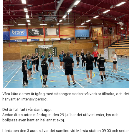
DOKUMENT
KONTAKT
Våra kära damer är igång med säsongen sedan två veckor tillbaka, och det
har varit en intensiv period!
Det är full fart i vår damtrupp!
Sedan återstarten måndagen den 29 juli har det utöver tester, fys och
bollpass även hänt en hel annat skoj.
Lördagen den 3 augusti var det samling vid Märsta station 09.00 och sedan