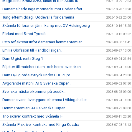
Magdalena Krsti&#263; lånas in från Skuru IK
2023-10-29 12:53
Damerna hade inga motmedel mot Bodens fart
2023-10-28 18:20
Tung eftermiddag i Uddevalla för damerna
2023-10-22 20:00
Skånela förlorar en jämn kamp mot OV Helsingborg
2023-10-16 15:25
Förlust med 5 mot Tyresö
2023-10-12 09:22
Pato reflekterar inför damernas hemmapremiär..
2023-09-30 11:41
Emilia Olofsson till Handbollsligan!
2023-09-27 13:00
Dam U gick rent i Steg 1
2023-09-24 21:54
Biljetter till matcher i dam- och herrallsvenskan
2023-09-24 14:00
Dam U/J gjorde avtryck under GBG cup!
2023-09-04 20:30
Avgörande match i ATG Svenska Cupen..
2023-09-02 07:50
Svenska mästare kommer på besök..
2023-08-25 09:00
Damerna vann övertygande hemma i Vikingahallen
2023-08-24 14:50
Hemmapremiär i ATG Svenska Cupen
2023-08-21 09:00
Trio skriver kontrakt med Skånela IF
2023-08-11 23:20
Skånela IF skriver kontrakt med Kinga Kozdra
2023-07-08 13:13