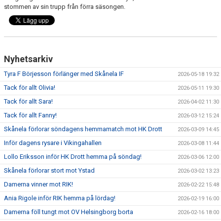
stommen av sin trupp från förra säsongen.
Nyhetsarkiv
Tyra F Börjesson förlänger med Skånela IF
2026-05-18 19:32
Tack för allt Olivia!
2026-05-11 19:30
Tack för allt Sara!
2026-04-02 11:30
Tack för allt Fanny!
2026-03-12 15:24
Skånela förlorar söndagens hemmamatch mot HK Drott
2026-03-09 14:45
Inför dagens rysare i Vikingahallen
2026-03-08 11:44
Lollo Eriksson inför HK Drott hemma på söndag!
2026-03-06 12:00
Skånela förlorar stort mot Ystad
2026-03-02 13:23
Damerna vinner mot RIK!
2026-02-22 15:48
Ania Rigole inför RIK hemma på lördag!
2026-02-19 16:00
Damerna föll tungt mot OV Helsingborg borta
2026-02-16 18:00