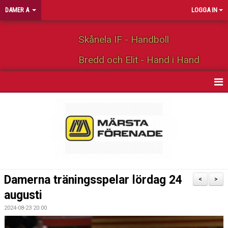
DAMER A
LOGGA IN
Skånela IF - Handboll
Bredd och Elit - Hand i Hand
HEM
NYHETER
KALENDER
MATCHER
Damerna träningsspelar lördag 24
<
>
TRUPPEN
augusti
2024-08-23 20:00
BILDGALLERI