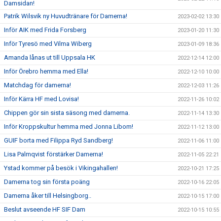
Damsidan!
Patrik Wilsvik ny Huvudtränare för Damerna!
2023-02-02 13:30
Inför AIK med Frida Forsberg
2023-01-20 11:30
Inför Tyresö med Vilma Wiberg
2023-01-09 18:36
Amanda lånas ut till Uppsala HK
2022-12-14 12:00
Inför Örebro hemma med Ella!
2022-12-10 10:00
Matchdag för damerna!
2022-12-03 11:26
Inför Kärra HF med Lovisa!
2022-11-26 10:02
Chippen gör sin sista säsong med damerna.
2022-11-14 13:30
Inför Kroppskultur hemma med Jonna Libom!
2022-11-12 13:00
GUIF borta med Filippa Ryd Sandberg!
2022-11-06 11:00
Lisa Palmqvist förstärker Damerna!
2022-11-05 22:21
Ystad kommer på besök i Vikingahallen!
2022-10-21 17:25
Damerna tog sin första poäng
2022-10-16 22:05
Damerna åker till Helsingborg..
2022-10-15 17:00
Beslut avseende HF SIF Dam
2022-10-15 10:55