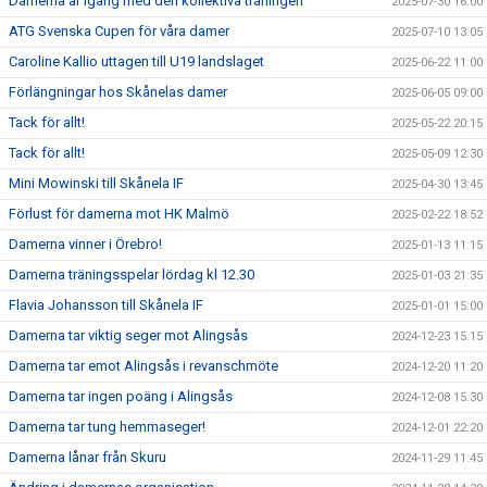
Damerna är igång med den kollektiva träningen
2025-07-30 16:00
ATG Svenska Cupen för våra damer
2025-07-10 13:05
Caroline Kallio uttagen till U19 landslaget
2025-06-22 11:00
Förlängningar hos Skånelas damer
2025-06-05 09:00
Tack för allt!
2025-05-22 20:15
Tack för allt!
2025-05-09 12:30
Mini Mowinski till Skånela IF
2025-04-30 13:45
Förlust för damerna mot HK Malmö
2025-02-22 18:52
Damerna vinner i Örebro!
2025-01-13 11:15
Damerna träningsspelar lördag kl 12.30
2025-01-03 21:35
Flavia Johansson till Skånela IF
2025-01-01 15:00
Damerna tar viktig seger mot Alingsås
2024-12-23 15:15
Damerna tar emot Alingsås i revanschmöte
2024-12-20 11:20
Damerna tar ingen poäng i Alingsås
2024-12-08 15:30
Damerna tar tung hemmaseger!
2024-12-01 22:20
Damerna lånar från Skuru
2024-11-29 11:45