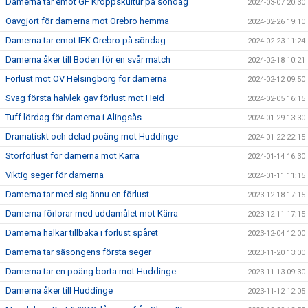
Damerna tar emot GF Kroppskultur på söndag
2024-03-07 20:30
Oavgjort för damerna mot Örebro hemma
2024-02-26 19:10
Damerna tar emot IFK Örebro på söndag
2024-02-23 11:24
Damerna åker till Boden för en svår match
2024-02-18 10:21
Förlust mot OV Helsingborg för damerna
2024-02-12 09:50
Svag första halvlek gav förlust mot Heid
2024-02-05 16:15
Tuff lördag för damerna i Alingsås
2024-01-29 13:30
Dramatiskt och delad poäng mot Huddinge
2024-01-22 22:15
Storförlust för damerna mot Kärra
2024-01-14 16:30
Viktig seger för damerna
2024-01-11 11:15
Damerna tar med sig ännu en förlust
2023-12-18 17:15
Damerna förlorar med uddamålet mot Kärra
2023-12-11 17:15
Damerna halkar tillbaka i förlust spåret
2023-12-04 12:00
Damerna tar säsongens första seger
2023-11-20 13:00
Damerna tar en poäng borta mot Huddinge
2023-11-13 09:30
Damerna åker till Huddinge
2023-11-12 12:05