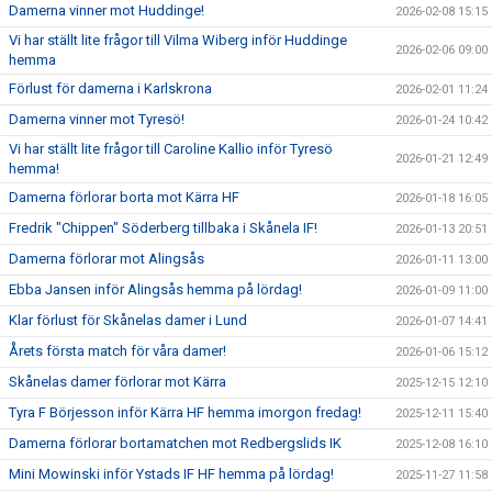
Damerna vinner mot Huddinge!
2026-02-08 15:15
Vi har ställt lite frågor till Vilma Wiberg inför Huddinge
2026-02-06 09:00
hemma
Förlust för damerna i Karlskrona
2026-02-01 11:24
Damerna vinner mot Tyresö!
2026-01-24 10:42
Vi har ställt lite frågor till Caroline Kallio inför Tyresö
2026-01-21 12:49
hemma!
Damerna förlorar borta mot Kärra HF
2026-01-18 16:05
Fredrik "Chippen" Söderberg tillbaka i Skånela IF!
2026-01-13 20:51
Damerna förlorar mot Alingsås
2026-01-11 13:00
Ebba Jansen inför Alingsås hemma på lördag!
2026-01-09 11:00
Klar förlust för Skånelas damer i Lund
2026-01-07 14:41
Årets första match för våra damer!
2026-01-06 15:12
Skånelas damer förlorar mot Kärra
2025-12-15 12:10
Tyra F Börjesson inför Kärra HF hemma imorgon fredag!
2025-12-11 15:40
Damerna förlorar bortamatchen mot Redbergslids IK
2025-12-08 16:10
Mini Mowinski inför Ystads IF HF hemma på lördag!
2025-11-27 11:58