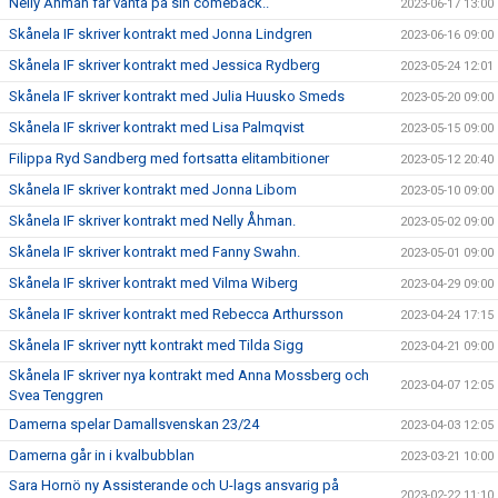
Nelly Åhman får vänta på sin comeback..
2023-06-17 13:00
Skånela IF skriver kontrakt med Jonna Lindgren
2023-06-16 09:00
Skånela IF skriver kontrakt med Jessica Rydberg
2023-05-24 12:01
Skånela IF skriver kontrakt med Julia Huusko Smeds
2023-05-20 09:00
Skånela IF skriver kontrakt med Lisa Palmqvist
2023-05-15 09:00
Filippa Ryd Sandberg med fortsatta elitambitioner
2023-05-12 20:40
Skånela IF skriver kontrakt med Jonna Libom
2023-05-10 09:00
Skånela IF skriver kontrakt med Nelly Åhman.
2023-05-02 09:00
Skånela IF skriver kontrakt med Fanny Swahn.
2023-05-01 09:00
Skånela IF skriver kontrakt med Vilma Wiberg
2023-04-29 09:00
Skånela IF skriver kontrakt med Rebecca Arthursson
2023-04-24 17:15
Skånela IF skriver nytt kontrakt med Tilda Sigg
2023-04-21 09:00
Skånela IF skriver nya kontrakt med Anna Mossberg och
2023-04-07 12:05
Svea Tenggren
Damerna spelar Damallsvenskan 23/24
2023-04-03 12:05
Damerna går in i kvalbubblan
2023-03-21 10:00
Sara Hornö ny Assisterande och U-lags ansvarig på
2023-02-22 11:10