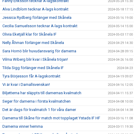
Fanny Eriksson tecknar A-lagskontrakt
2024-05-24 15:30
Alva Lindblom tecknar A-lags kontrakt
2024-05-18 17:15
Jessica Rydberg förlänger med Skånela
2024-05-16 19:00
Cecilia Samuelsson tecknar A-lags kontrakt
2024-05-14 15:00
Olivia Eketjäll klar för Skånela IF
2024-05-03 17:00
Nelly Åhman förlänger med Skånela
2024-04-29 14:30
Sara Hornö blir huvudansvarig för damerna
2024-04-28 09:15
Vilma Wiberg blir kvar i Skånela tröjan!
2024-04-26 16:00
Tilda Sigg förlänger med Skånela IF
2024-04-23
Tyra Börjesson får A-lagskontrakt
2024-04-19 09:07
Vi är kvar i Damallsvenskan!
2024-04-16 12:05
Biljetterna har släppts till damernas kvalmatch
2024-04-11 15:37
Seger för damerna i första kvalmatchen
2024-04-08 10:00
Det är dags för kvalmatch 1 för våra damer
2024-04-04 14:38
Damerna till Skåne för match mot topplaget Ystads IF HF
2024-03-16 11:08
Damerna vinner hemma
2024-03-11 19:30