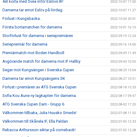
4st korta med Svea inför Eslövs IK!
2022-10-07 17:00
Damerna tar emot Eslöv på lördag
2022-10-07 11:27
Förlust i Kungsbacka..
2022-10-04 20:01
Första bortamatchen för damerna
2022-10-01 16:10
Storförlust för damerna i seriepremiären
2022-09-19 12:24
Seriepremiär för damerna
2022-09-16 14:00
Premiärmatch mot Boden Handboll
2022-09-09 11:49
Avgörande match för damerna mot IF Hallby
2022-09-03 10:05
Seger mot Kungsängen i Svenska Cupen
2022-08-29 13:04
Damerna tar emot Kungsängens SK
2022-08-27 10:51
Förlust i premiären av ATG Svenska Cupen
2022-08-18 15:33
Sofia Kou Aune ny lagkapten för damerna.
2022-08-17 09:47
ATG Svenska Cupen Dam - Grupp 6
2022-08-02 17:20
Välkommen tillbaka, Julia Huusko Smeds!
2022-07-08 11:55
Välkommen till Skånela IF, Ella Paldan
2022-07-05 12:33
Rebacca Arthursson siktar på comeback!
2022-07-05 12:28