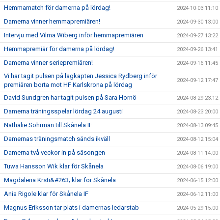
Hemmamatch för damerna på lördag!
2024-10-03 11:10
Damerna vinner hemmapremiären!
2024-09-30 13:00
Intervju med Vilma Wiberg inför hemmapremiären
2024-09-27 13:22
Hemmapremiär för damerna på lördag!
2024-09-26 13:41
Damerna vinner seriepremiären!
2024-09-16 11:45
Vi har tagit pulsen på lagkapten Jessica Rydberg inför
2024-09-12 17:47
premiären borta mot HF Karlskrona på lördag
David Sundgren har tagit pulsen på Sara Hornö
2024-08-29 23:12
Damerna träningsspelar lördag 24 augusti
2024-08-23 20:00
Nathalie Söhrman till Skånela IF
2024-08-13 09:45
Damernas träningsmatch sänds ikväll
2024-08-12 15:04
Damerna två veckor in på säsongen
2024-08-11 14:00
Tuwa Hansson Wik klar för Skånela
2024-08-06 19:00
Magdalena Krsti&#263; klar för Skånela
2024-06-15 12:00
Ania Rigole klar för Skånela IF
2024-06-12 11:00
Magnus Eriksson tar plats i damernas ledarstab
2024-05-29 15:00