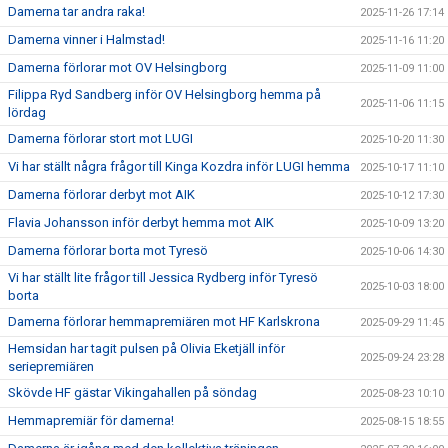
Damerna tar andra raka!
2025-11-26 17:14
Damerna vinner i Halmstad!
2025-11-16 11:20
Damerna förlorar mot OV Helsingborg
2025-11-09 11:00
Filippa Ryd Sandberg inför OV Helsingborg hemma på
2025-11-06 11:15
lördag
Damerna förlorar stort mot LUGI
2025-10-20 11:30
Vi har ställt några frågor till Kinga Kozdra inför LUGI hemma
2025-10-17 11:10
Damerna förlorar derbyt mot AIK
2025-10-12 17:30
Flavia Johansson inför derbyt hemma mot AIK
2025-10-09 13:20
Damerna förlorar borta mot Tyresö
2025-10-06 14:30
Vi har ställt lite frågor till Jessica Rydberg inför Tyresö
2025-10-03 18:00
borta
Damerna förlorar hemmapremiären mot HF Karlskrona
2025-09-29 11:45
Hemsidan har tagit pulsen på Olivia Eketjäll inför
2025-09-24 23:28
seriepremiären
Skövde HF gästar Vikingahallen på söndag
2025-08-23 10:10
Hemmapremiär för damerna!
2025-08-15 18:55