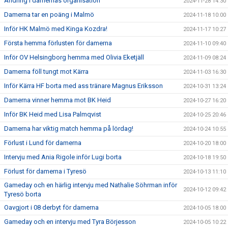
Ändring i damernas organisation
2024-11-28 14:30
Damerna tar en poäng i Malmö
2024-11-18 10:00
Inför HK Malmö med Kinga Kozdra!
2024-11-17 10:27
Första hemma förlusten för damerna
2024-11-10 09:40
Inför OV Helsingborg hemma med Olivia Eketjäll
2024-11-09 08:24
Damerna föll tungt mot Kärra
2024-11-03 16:30
Inför Kärra HF borta med ass tränare Magnus Eriksson
2024-10-31 13:24
Damerna vinner hemma mot BK Heid
2024-10-27 16:20
Inför BK Heid med Lisa Palmqvist
2024-10-25 20:46
Damerna har viktig match hemma på lördag!
2024-10-24 10:55
Förlust i Lund för damerna
2024-10-20 18:00
Intervju med Ania Rigole inför Lugi borta
2024-10-18 19:50
Förlust för damerna i Tyresö
2024-10-13 11:10
Gameday och en härlig intervju med Nathalie Söhrman inför
2024-10-12 09:42
Tyresö borta
Oavgjort i 08 derbyt för damerna
2024-10-05 18:00
Gameday och en intervju med Tyra Börjesson
2024-10-05 10:22