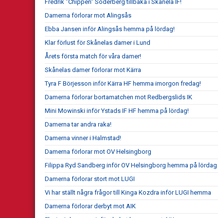
Fredrik "Chippen" Söderberg tillbaka i Skånela IF!
Damerna förlorar mot Alingsås
Ebba Jansen inför Alingsås hemma på lördag!
Klar förlust för Skånelas damer i Lund
Årets första match för våra damer!
Skånelas damer förlorar mot Kärra
Tyra F Börjesson inför Kärra HF hemma imorgon fredag!
Damerna förlorar bortamatchen mot Redbergslids IK
Mini Mowinski inför Ystads IF HF hemma på lördag!
Damerna tar andra raka!
Damerna vinner i Halmstad!
Damerna förlorar mot OV Helsingborg
Filippa Ryd Sandberg inför OV Helsingborg hemma på lördag
Damerna förlorar stort mot LUGI
Vi har ställt några frågor till Kinga Kozdra inför LUGI hemma
Damerna förlorar derbyt mot AIK