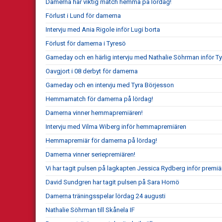
Damerna har viktig match hemma på lördag!
Förlust i Lund för damerna
Intervju med Ania Rigole inför Lugi borta
Förlust för damerna i Tyresö
Gameday och en härlig intervju med Nathalie Söhrman inför T
Oavgjort i 08 derbyt för damerna
Gameday och en intervju med Tyra Börjesson
Hemmamatch för damerna på lördag!
Damerna vinner hemmapremiären!
Intervju med Vilma Wiberg inför hemmapremiären
Hemmapremiär för damerna på lördag!
Damerna vinner seriepremiären!
Vi har tagit pulsen på lagkapten Jessica Rydberg inför premi
David Sundgren har tagit pulsen på Sara Hornö
Damerna träningsspelar lördag 24 augusti
Nathalie Söhrman till Skånela IF