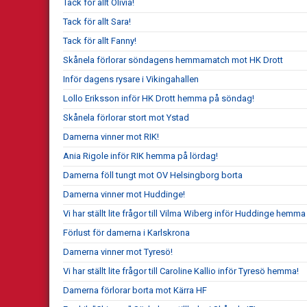
Tack för allt Olivia!
Tack för allt Sara!
Tack för allt Fanny!
Skånela förlorar söndagens hemmamatch mot HK Drott
Inför dagens rysare i Vikingahallen
Lollo Eriksson inför HK Drott hemma på söndag!
Skånela förlorar stort mot Ystad
Damerna vinner mot RIK!
Ania Rigole inför RIK hemma på lördag!
Damerna föll tungt mot OV Helsingborg borta
Damerna vinner mot Huddinge!
Vi har ställt lite frågor till Vilma Wiberg inför Huddinge hemma
Förlust för damerna i Karlskrona
Damerna vinner mot Tyresö!
Vi har ställt lite frågor till Caroline Kallio inför Tyresö hemma!
Damerna förlorar borta mot Kärra HF