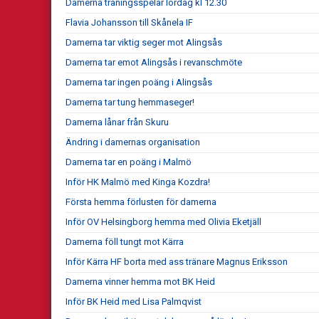
Damerna träningsspelar lördag kl 12.30
Flavia Johansson till Skånela IF
Damerna tar viktig seger mot Alingsås
Damerna tar emot Alingsås i revanschmöte
Damerna tar ingen poäng i Alingsås
Damerna tar tung hemmaseger!
Damerna lånar från Skuru
Ändring i damernas organisation
Damerna tar en poäng i Malmö
Inför HK Malmö med Kinga Kozdra!
Första hemma förlusten för damerna
Inför OV Helsingborg hemma med Olivia Eketjäll
Damerna föll tungt mot Kärra
Inför Kärra HF borta med ass tränare Magnus Eriksson
Damerna vinner hemma mot BK Heid
Inför BK Heid med Lisa Palmqvist