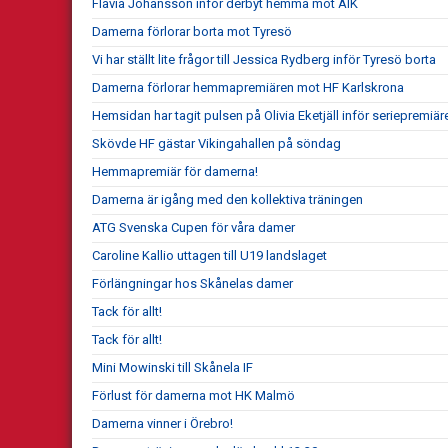
Flavia Johansson inför derbyt hemma mot AIK
Damerna förlorar borta mot Tyresö
Vi har ställt lite frågor till Jessica Rydberg inför Tyresö borta
Damerna förlorar hemmapremiären mot HF Karlskrona
Hemsidan har tagit pulsen på Olivia Eketjäll inför seriepremiär
Skövde HF gästar Vikingahallen på söndag
Hemmapremiär för damerna!
Damerna är igång med den kollektiva träningen
ATG Svenska Cupen för våra damer
Caroline Kallio uttagen till U19 landslaget
Förlängningar hos Skånelas damer
Tack för allt!
Tack för allt!
Mini Mowinski till Skånela IF
Förlust för damerna mot HK Malmö
Damerna vinner i Örebro!