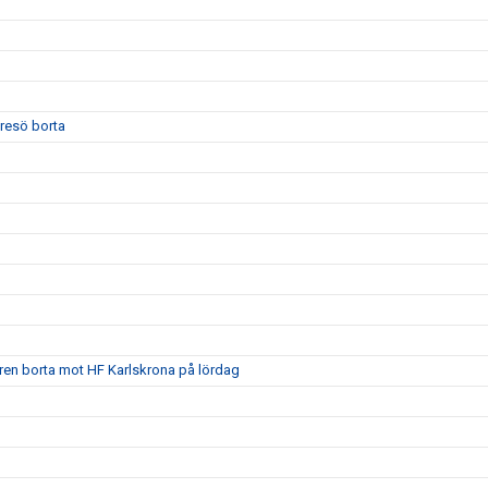
yresö borta
ären borta mot HF Karlskrona på lördag