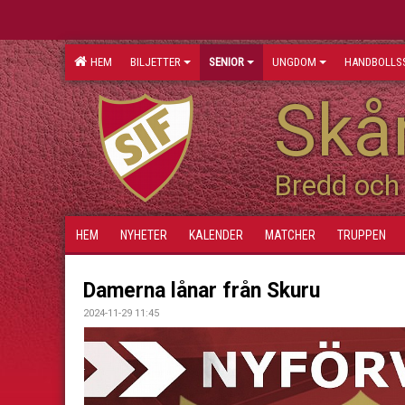
HEM
BILJETTER
SENIOR
UNGDOM
HANDBOLLS
Skån
Bredd och 
HEM
NYHETER
KALENDER
MATCHER
TRUPPEN
Damerna lånar från Skuru
2024-11-29 11:45