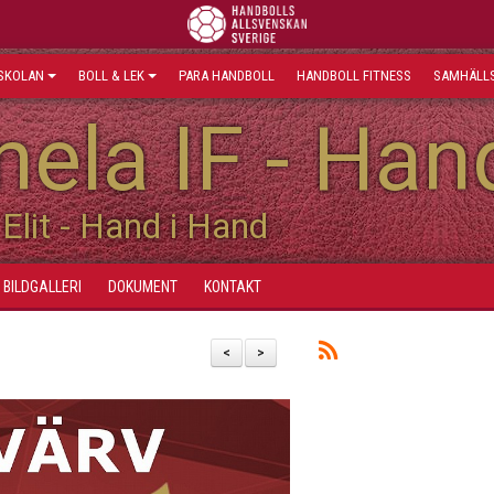
SKOLAN
BOLL & LEK
PARA HANDBOLL
HANDBOLL FITNESS
SAMHÄLLS
ela IF - Han
Elit - Hand i Hand
BILDGALLERI
DOKUMENT
KONTAKT
<
>