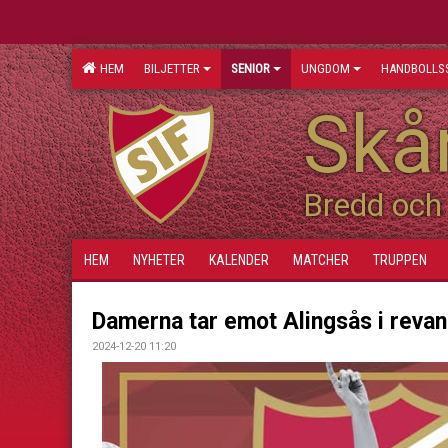
HEM
BILJETTER
SENIOR
UNGDOM
HANDBOLLS
Skån
Bredd och 
HEM
NYHETER
KALENDER
MATCHER
TRUPPEN
Damerna tar emot Alingsås i reva
2024-12-20 11:20