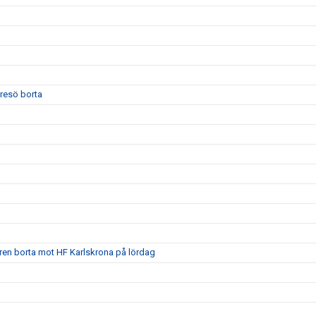
yresö borta
ären borta mot HF Karlskrona på lördag