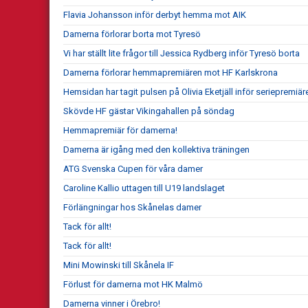
Flavia Johansson inför derbyt hemma mot AIK
Damerna förlorar borta mot Tyresö
Vi har ställt lite frågor till Jessica Rydberg inför Tyresö borta
Damerna förlorar hemmapremiären mot HF Karlskrona
Hemsidan har tagit pulsen på Olivia Eketjäll inför seriepremiär
Skövde HF gästar Vikingahallen på söndag
Hemmapremiär för damerna!
Damerna är igång med den kollektiva träningen
ATG Svenska Cupen för våra damer
Caroline Kallio uttagen till U19 landslaget
Förlängningar hos Skånelas damer
Tack för allt!
Tack för allt!
Mini Mowinski till Skånela IF
Förlust för damerna mot HK Malmö
Damerna vinner i Örebro!