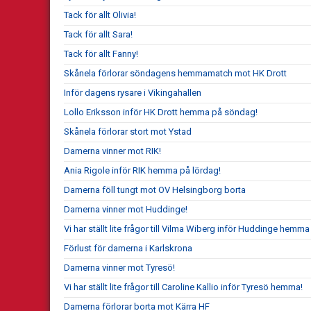
Tack för allt Olivia!
Tack för allt Sara!
Tack för allt Fanny!
Skånela förlorar söndagens hemmamatch mot HK Drott
Inför dagens rysare i Vikingahallen
Lollo Eriksson inför HK Drott hemma på söndag!
Skånela förlorar stort mot Ystad
Damerna vinner mot RIK!
Ania Rigole inför RIK hemma på lördag!
Damerna föll tungt mot OV Helsingborg borta
Damerna vinner mot Huddinge!
Vi har ställt lite frågor till Vilma Wiberg inför Huddinge hemma
Förlust för damerna i Karlskrona
Damerna vinner mot Tyresö!
Vi har ställt lite frågor till Caroline Kallio inför Tyresö hemma!
Damerna förlorar borta mot Kärra HF