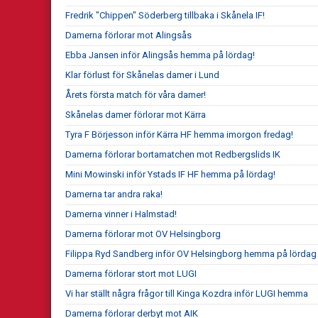
Fredrik "Chippen" Söderberg tillbaka i Skånela IF!
Damerna förlorar mot Alingsås
Ebba Jansen inför Alingsås hemma på lördag!
Klar förlust för Skånelas damer i Lund
Årets första match för våra damer!
Skånelas damer förlorar mot Kärra
Tyra F Börjesson inför Kärra HF hemma imorgon fredag!
Damerna förlorar bortamatchen mot Redbergslids IK
Mini Mowinski inför Ystads IF HF hemma på lördag!
Damerna tar andra raka!
Damerna vinner i Halmstad!
Damerna förlorar mot OV Helsingborg
Filippa Ryd Sandberg inför OV Helsingborg hemma på lördag
Damerna förlorar stort mot LUGI
Vi har ställt några frågor till Kinga Kozdra inför LUGI hemma
Damerna förlorar derbyt mot AIK