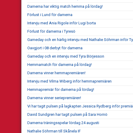
Damerna har viktig match hemma på lördag!
Förlust i Lund för damerna
Intervju med Ania Rigole inför Lugi borta
Förlust för damerna i Tyresö
Gameday och en härlig intervju med Nathalie Söhrman inför T
Oavgjort i 08 derbyt för damerna
Gameday och en intervju med Tyra Börjesson
Hemmamatch för damerna på lördag!
Damerna vinner hemmapremiären!
Intervju med Vilma Wiberg inför hemmapremiären
Hemmapremiär för damerna på lördag!
Damerna vinner seriepremiären!
Vi har tagit pulsen på lagkapten Jessica Rydberg inför premi
David Sundgren har tagit pulsen på Sara Hornö
Damerna träningsspelar lördag 24 augusti
Nathalie Söhrman till Skånela IF