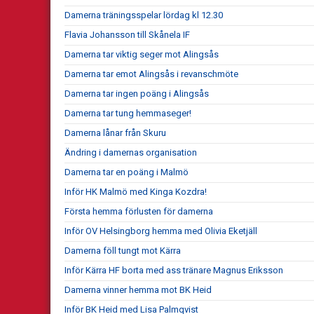
Damerna träningsspelar lördag kl 12.30
Flavia Johansson till Skånela IF
Damerna tar viktig seger mot Alingsås
Damerna tar emot Alingsås i revanschmöte
Damerna tar ingen poäng i Alingsås
Damerna tar tung hemmaseger!
Damerna lånar från Skuru
Ändring i damernas organisation
Damerna tar en poäng i Malmö
Inför HK Malmö med Kinga Kozdra!
Första hemma förlusten för damerna
Inför OV Helsingborg hemma med Olivia Eketjäll
Damerna föll tungt mot Kärra
Inför Kärra HF borta med ass tränare Magnus Eriksson
Damerna vinner hemma mot BK Heid
Inför BK Heid med Lisa Palmqvist