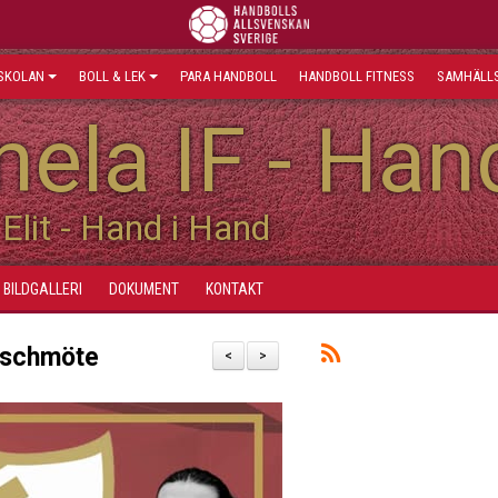
SKOLAN
BOLL & LEK
PARA HANDBOLL
HANDBOLL FITNESS
SAMHÄLLS
ela IF - Han
Elit - Hand i Hand
BILDGALLERI
DOKUMENT
KONTAKT
nschmöte
<
>