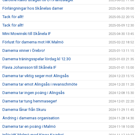
2025-06-22 11:00
Förlängningar hos Skånelas damer
2025-06-05 09:00
Tack för allt!
2025-05-22 20:15
Tack för allt!
2025-05-09 12:30
Mini Mowinski till Skånela IF
2025-04-30 13:45
Förlust för damerna mot HK Malmö
2025-02-22 18:52
Damerna vinner i Örebro!
2025-01-13 11:15
Damerna träningsspelar lördag kl 12.30
2025-01-03 21:35
Flavia Johansson till Skånela IF
2025-01-01 15:00
Damerna tar viktig seger mot Alingsås
2024-12-23 15:15
Damerna tar emot Alingsås i revanschmöte
2024-12-20 11:20
Damerna tar ingen poäng i Alingsås
2024-12-08 15:30
Damerna tar tung hemmaseger!
2024-12-01 22:20
Damerna lånar från Skuru
2024-11-29 11:45
Ändring i damernas organisation
2024-11-28 14:30
Damerna tar en poäng i Malmö
2024-11-18 10:00
Inför HK Malmö med Kinga Kozdra!