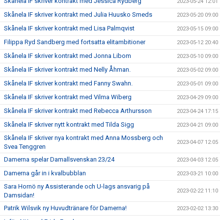
Skånela IF skriver kontrakt med Jessica Rydberg
2023-05-24 12:01
Skånela IF skriver kontrakt med Julia Huusko Smeds
2023-05-20 09:00
Skånela IF skriver kontrakt med Lisa Palmqvist
2023-05-15 09:00
Filippa Ryd Sandberg med fortsatta elitambitioner
2023-05-12 20:40
Skånela IF skriver kontrakt med Jonna Libom
2023-05-10 09:00
Skånela IF skriver kontrakt med Nelly Åhman.
2023-05-02 09:00
Skånela IF skriver kontrakt med Fanny Swahn.
2023-05-01 09:00
Skånela IF skriver kontrakt med Vilma Wiberg
2023-04-29 09:00
Skånela IF skriver kontrakt med Rebecca Arthursson
2023-04-24 17:15
Skånela IF skriver nytt kontrakt med Tilda Sigg
2023-04-21 09:00
Skånela IF skriver nya kontrakt med Anna Mossberg och
2023-04-07 12:05
Svea Tenggren
Damerna spelar Damallsvenskan 23/24
2023-04-03 12:05
Damerna går in i kvalbubblan
2023-03-21 10:00
Sara Hornö ny Assisterande och U-lags ansvarig på
2023-02-22 11:10
Damsidan!
Patrik Wilsvik ny Huvudtränare för Damerna!
2023-02-02 13:30