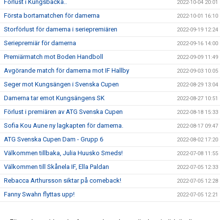
Förlust i Kungsbacka..
2022-10-04 20:01
Första bortamatchen för damerna
2022-10-01 16:10
Storförlust för damerna i seriepremiären
2022-09-19 12:24
Seriepremiär för damerna
2022-09-16 14:00
Premiärmatch mot Boden Handboll
2022-09-09 11:49
Avgörande match för damerna mot IF Hallby
2022-09-03 10:05
Seger mot Kungsängen i Svenska Cupen
2022-08-29 13:04
Damerna tar emot Kungsängens SK
2022-08-27 10:51
Förlust i premiären av ATG Svenska Cupen
2022-08-18 15:33
Sofia Kou Aune ny lagkapten för damerna.
2022-08-17 09:47
ATG Svenska Cupen Dam - Grupp 6
2022-08-02 17:20
Välkommen tillbaka, Julia Huusko Smeds!
2022-07-08 11:55
Välkommen till Skånela IF, Ella Paldan
2022-07-05 12:33
Rebacca Arthursson siktar på comeback!
2022-07-05 12:28
Fanny Swahn flyttas upp!
2022-07-05 12:21
Amanda Vinelund lämnar för SHE
2022-05-24 16:15