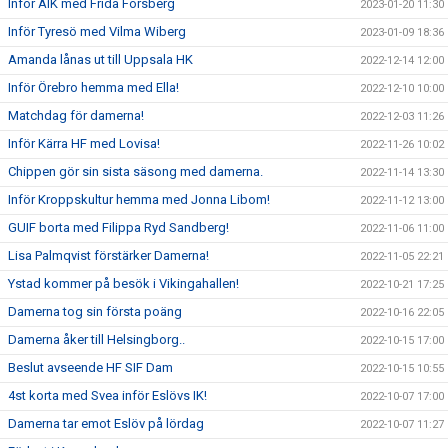
Inför AIK med Frida Forsberg
2023-01-20 11:30
Inför Tyresö med Vilma Wiberg
2023-01-09 18:36
Amanda lånas ut till Uppsala HK
2022-12-14 12:00
Inför Örebro hemma med Ella!
2022-12-10 10:00
Matchdag för damerna!
2022-12-03 11:26
Inför Kärra HF med Lovisa!
2022-11-26 10:02
Chippen gör sin sista säsong med damerna.
2022-11-14 13:30
Inför Kroppskultur hemma med Jonna Libom!
2022-11-12 13:00
GUIF borta med Filippa Ryd Sandberg!
2022-11-06 11:00
Lisa Palmqvist förstärker Damerna!
2022-11-05 22:21
Ystad kommer på besök i Vikingahallen!
2022-10-21 17:25
Damerna tog sin första poäng
2022-10-16 22:05
Damerna åker till Helsingborg..
2022-10-15 17:00
Beslut avseende HF SIF Dam
2022-10-15 10:55
4st korta med Svea inför Eslövs IK!
2022-10-07 17:00
Damerna tar emot Eslöv på lördag
2022-10-07 11:27