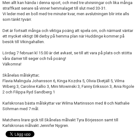
Men allt kan hända i denna sport, och med tre utvisningar och lika många
straffkast senare så vinner hemmalaget till slut med 33-31.
Vi leder med en boll med tre minuter kvar, men avslutningen blir inte alls
som tänkt tyvärr.
Det är fortsatt många och viktiga poäng att spela om, och närmast väntar
ett mycket viktigt 08 derby på hemma plan när Huddinge kommer på
besök till Vikingahallen.
Lördag 7 februari kl 15.00 är det avkast, se till att vara på plats och stötta
våra damer till seger och två poäng!
Välkomna!
Skånelas målskyttar;
Flavia Malingula Johansson 6, Kinga Kozdra 5, Olivia Eketjäll 5, Vilma
Wiberg 3, Caroline Kallio 3, Mini Mowinski 3, Fanny Eriksson 3, Ania Rigole
2 och Filippa Ryd Sandberg 1
Karlskronas bästa målskyttar var Wilma Martinsson med 8 och Nathalie
Söhrman med 7 mål.
Matchens lirare gick till Skånelas målvakt Tyra Börjesson samt till
Karlskronas målvakt Jennifer Nygren.