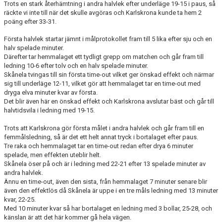
Trots en stark återhämtning i andra halvlek efter underläge 19-15 i paus, så
DOKUMENT
räckte vi inte till när det skulle avgöras och Karlskrona kunde ta hem 2
poäng efter 33-31.
KONTAKT
Första halvlek startar jämnt i målprotokollet fram till 5 lika efter sju och en
halv spelade minuter.
Därefter tar hemmalaget ett tydligt grepp om matchen och går fram till
ledning 10-6 efter tolv och en halv spelade minuter.
Skånela tvingas till sin första time-out vilket ger önskad effekt och närmar
sig till underläge 12-11, vilket gör att hemmalaget tar en time-out med
dryga elva minuter kvar av första.
Det blir även här en önskad effekt och Karlskrona avslutar bäst och går till
halvtidsvila i ledning med 19-15.
Trots att Karlskrona gör första målet i andra halvlek och går fram till en
femmålsledning, så är det ett helt annat tryck i bortalaget efter paus.
Tre raka och hemmalaget tar en time-out redan efter drya 6 minuter
spelade, men effekten uteblir helt.
Skånela öser på och är i ledning med 22-21 efter 13 spelade minuter av
andra halvlek.
Ännu en time-out, även den sista, från hemmalaget 7 minuter senare blir
även den effektlös då Skånela är uppe i en tre måls ledning med 13 minuter
kvar, 22-25.
Med 10 minuter kvar så har bortalaget en ledning med 3 bollar, 25-28, och
känslan är att det här kommer gå hela vägen.