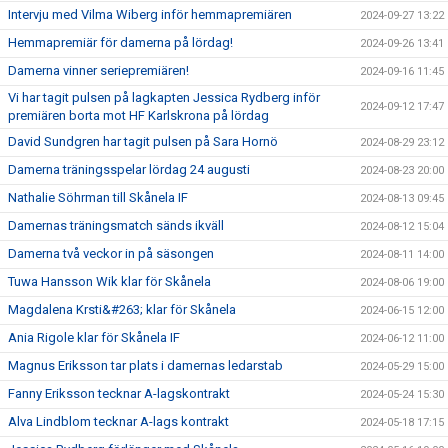
Intervju med Vilma Wiberg inför hemmapremiären
2024-09-27 13:22
Hemmapremiär för damerna på lördag!
2024-09-26 13:41
Damerna vinner seriepremiären!
2024-09-16 11:45
Vi har tagit pulsen på lagkapten Jessica Rydberg inför
2024-09-12 17:47
premiären borta mot HF Karlskrona på lördag
David Sundgren har tagit pulsen på Sara Hornö
2024-08-29 23:12
Damerna träningsspelar lördag 24 augusti
2024-08-23 20:00
Nathalie Söhrman till Skånela IF
2024-08-13 09:45
Damernas träningsmatch sänds ikväll
2024-08-12 15:04
Damerna två veckor in på säsongen
2024-08-11 14:00
Tuwa Hansson Wik klar för Skånela
2024-08-06 19:00
Magdalena Krsti&#263; klar för Skånela
2024-06-15 12:00
Ania Rigole klar för Skånela IF
2024-06-12 11:00
Magnus Eriksson tar plats i damernas ledarstab
2024-05-29 15:00
Fanny Eriksson tecknar A-lagskontrakt
2024-05-24 15:30
Alva Lindblom tecknar A-lags kontrakt
2024-05-18 17:15