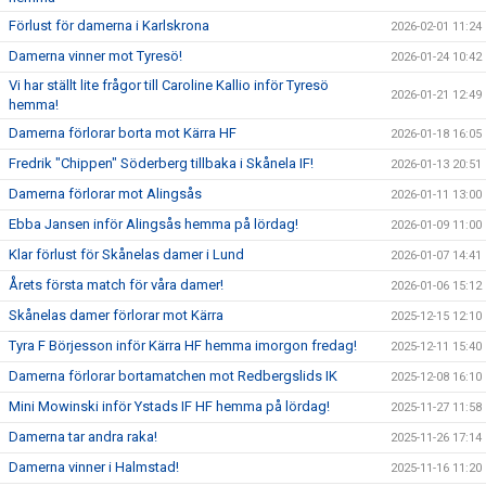
Förlust för damerna i Karlskrona
2026-02-01 11:24
Damerna vinner mot Tyresö!
2026-01-24 10:42
Vi har ställt lite frågor till Caroline Kallio inför Tyresö
2026-01-21 12:49
hemma!
Damerna förlorar borta mot Kärra HF
2026-01-18 16:05
Fredrik "Chippen" Söderberg tillbaka i Skånela IF!
2026-01-13 20:51
Damerna förlorar mot Alingsås
2026-01-11 13:00
Ebba Jansen inför Alingsås hemma på lördag!
2026-01-09 11:00
Klar förlust för Skånelas damer i Lund
2026-01-07 14:41
Årets första match för våra damer!
2026-01-06 15:12
Skånelas damer förlorar mot Kärra
2025-12-15 12:10
Tyra F Börjesson inför Kärra HF hemma imorgon fredag!
2025-12-11 15:40
Damerna förlorar bortamatchen mot Redbergslids IK
2025-12-08 16:10
Mini Mowinski inför Ystads IF HF hemma på lördag!
2025-11-27 11:58
Damerna tar andra raka!
2025-11-26 17:14
Damerna vinner i Halmstad!
2025-11-16 11:20