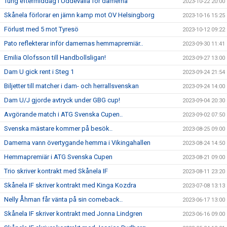
Tung eftermiddag i Uddevalla för damerna
2023-10-22 20:00
Skånela förlorar en jämn kamp mot OV Helsingborg
2023-10-16 15:25
Förlust med 5 mot Tyresö
2023-10-12 09:22
Pato reflekterar inför damernas hemmapremiär..
2023-09-30 11:41
Emilia Olofsson till Handbollsligan!
2023-09-27 13:00
Dam U gick rent i Steg 1
2023-09-24 21:54
Biljetter till matcher i dam- och herrallsvenskan
2023-09-24 14:00
Dam U/J gjorde avtryck under GBG cup!
2023-09-04 20:30
Avgörande match i ATG Svenska Cupen..
2023-09-02 07:50
Svenska mästare kommer på besök..
2023-08-25 09:00
Damerna vann övertygande hemma i Vikingahallen
2023-08-24 14:50
Hemmapremiär i ATG Svenska Cupen
2023-08-21 09:00
Trio skriver kontrakt med Skånela IF
2023-08-11 23:20
Skånela IF skriver kontrakt med Kinga Kozdra
2023-07-08 13:13
Nelly Åhman får vänta på sin comeback..
2023-06-17 13:00
Skånela IF skriver kontrakt med Jonna Lindgren
2023-06-16 09:00