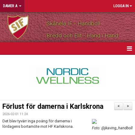
DAMER A
LOGGA IN
Skånela IF - Handboll
Bredd och Elit - Hand i Hand
HEM
NYHETER
KALENDER
MATCHER
Förlust för damerna i Karlskrona
<
>
TRUPPEN
2026-02-01 11:24
Det blev tyvärr inga poäng för damerna i
BILDGALLERI
lördagens bortamöte mot HF Karlskrona.
Foto: @jkaving_handboll