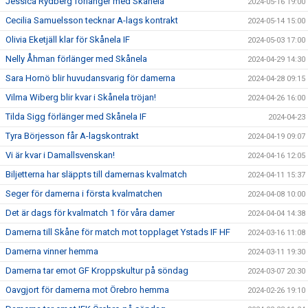
Jessica Rydberg förlänger med Skånela
2024-05-16 19:00
Cecilia Samuelsson tecknar A-lags kontrakt
2024-05-14 15:00
Olivia Eketjäll klar för Skånela IF
2024-05-03 17:00
Nelly Åhman förlänger med Skånela
2024-04-29 14:30
Sara Hornö blir huvudansvarig för damerna
2024-04-28 09:15
Vilma Wiberg blir kvar i Skånela tröjan!
2024-04-26 16:00
Tilda Sigg förlänger med Skånela IF
2024-04-23
Tyra Börjesson får A-lagskontrakt
2024-04-19 09:07
Vi är kvar i Damallsvenskan!
2024-04-16 12:05
Biljetterna har släppts till damernas kvalmatch
2024-04-11 15:37
Seger för damerna i första kvalmatchen
2024-04-08 10:00
Det är dags för kvalmatch 1 för våra damer
2024-04-04 14:38
Damerna till Skåne för match mot topplaget Ystads IF HF
2024-03-16 11:08
Damerna vinner hemma
2024-03-11 19:30
Damerna tar emot GF Kroppskultur på söndag
2024-03-07 20:30
Oavgjort för damerna mot Örebro hemma
2024-02-26 19:10