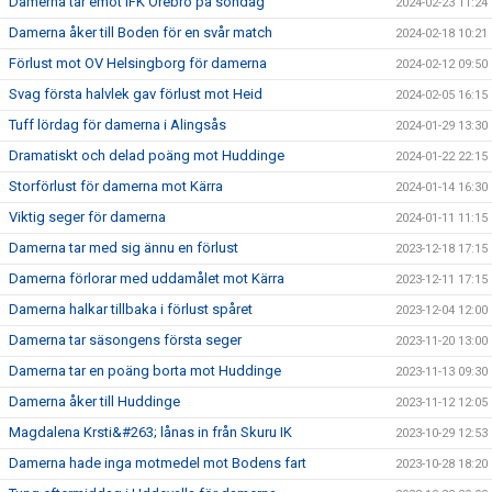
Damerna tar emot IFK Örebro på söndag
2024-02-23 11:24
Damerna åker till Boden för en svår match
2024-02-18 10:21
Förlust mot OV Helsingborg för damerna
2024-02-12 09:50
Svag första halvlek gav förlust mot Heid
2024-02-05 16:15
Tuff lördag för damerna i Alingsås
2024-01-29 13:30
Dramatiskt och delad poäng mot Huddinge
2024-01-22 22:15
Storförlust för damerna mot Kärra
2024-01-14 16:30
Viktig seger för damerna
2024-01-11 11:15
Damerna tar med sig ännu en förlust
2023-12-18 17:15
Damerna förlorar med uddamålet mot Kärra
2023-12-11 17:15
Damerna halkar tillbaka i förlust spåret
2023-12-04 12:00
Damerna tar säsongens första seger
2023-11-20 13:00
Damerna tar en poäng borta mot Huddinge
2023-11-13 09:30
Damerna åker till Huddinge
2023-11-12 12:05
Magdalena Krsti&#263; lånas in från Skuru IK
2023-10-29 12:53
Damerna hade inga motmedel mot Bodens fart
2023-10-28 18:20