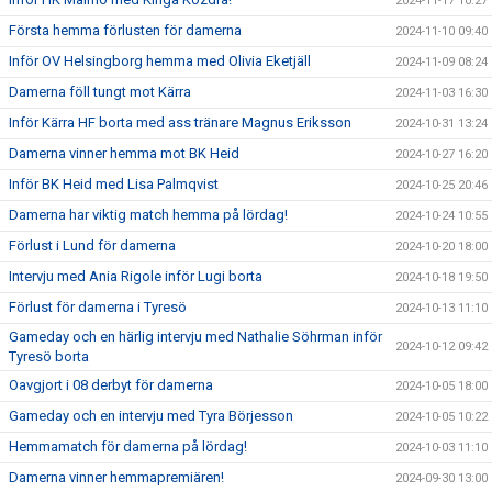
2024-11-17 10:27
Första hemma förlusten för damerna
2024-11-10 09:40
Inför OV Helsingborg hemma med Olivia Eketjäll
2024-11-09 08:24
Damerna föll tungt mot Kärra
2024-11-03 16:30
Inför Kärra HF borta med ass tränare Magnus Eriksson
2024-10-31 13:24
Damerna vinner hemma mot BK Heid
2024-10-27 16:20
Inför BK Heid med Lisa Palmqvist
2024-10-25 20:46
Damerna har viktig match hemma på lördag!
2024-10-24 10:55
Förlust i Lund för damerna
2024-10-20 18:00
Intervju med Ania Rigole inför Lugi borta
2024-10-18 19:50
Förlust för damerna i Tyresö
2024-10-13 11:10
Gameday och en härlig intervju med Nathalie Söhrman inför
2024-10-12 09:42
Tyresö borta
Oavgjort i 08 derbyt för damerna
2024-10-05 18:00
Gameday och en intervju med Tyra Börjesson
2024-10-05 10:22
Hemmamatch för damerna på lördag!
2024-10-03 11:10
Damerna vinner hemmapremiären!
2024-09-30 13:00