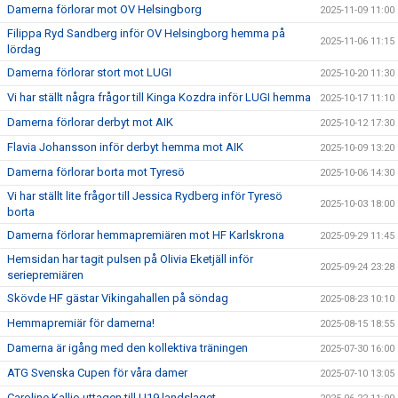
Damerna förlorar mot OV Helsingborg
2025-11-09 11:00
Filippa Ryd Sandberg inför OV Helsingborg hemma på
2025-11-06 11:15
lördag
Damerna förlorar stort mot LUGI
2025-10-20 11:30
Vi har ställt några frågor till Kinga Kozdra inför LUGI hemma
2025-10-17 11:10
Damerna förlorar derbyt mot AIK
2025-10-12 17:30
Flavia Johansson inför derbyt hemma mot AIK
2025-10-09 13:20
Damerna förlorar borta mot Tyresö
2025-10-06 14:30
Vi har ställt lite frågor till Jessica Rydberg inför Tyresö
2025-10-03 18:00
borta
Damerna förlorar hemmapremiären mot HF Karlskrona
2025-09-29 11:45
Hemsidan har tagit pulsen på Olivia Eketjäll inför
2025-09-24 23:28
seriepremiären
Skövde HF gästar Vikingahallen på söndag
2025-08-23 10:10
Hemmapremiär för damerna!
2025-08-15 18:55
Damerna är igång med den kollektiva träningen
2025-07-30 16:00
ATG Svenska Cupen för våra damer
2025-07-10 13:05
Caroline Kallio uttagen till U19 landslaget