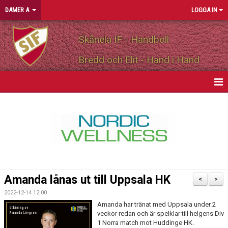
DAMER A
LOGGA IN
Skånela IF - Handboll
Bredd och Elit - Hand i Hand
HEM
NYHETER
KALENDER
MATCHER
Amanda lånas ut till Uppsala HK
<
>
TRUPPEN
2022-12-14 12:00
Amanda har tränat med Uppsala under 2
BILDGALLERI
veckor redan och är spelklar till helgens Div
1 Norra match mot Huddinge HK.