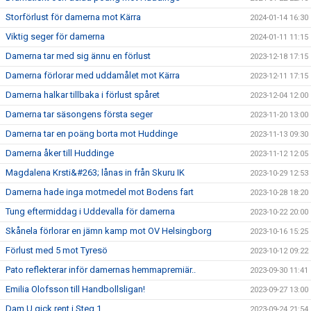
Storförlust för damerna mot Kärra
2024-01-14 16:30
Viktig seger för damerna
2024-01-11 11:15
Damerna tar med sig ännu en förlust
2023-12-18 17:15
Damerna förlorar med uddamålet mot Kärra
2023-12-11 17:15
Damerna halkar tillbaka i förlust spåret
2023-12-04 12:00
Damerna tar säsongens första seger
2023-11-20 13:00
Damerna tar en poäng borta mot Huddinge
2023-11-13 09:30
Damerna åker till Huddinge
2023-11-12 12:05
Magdalena Krsti&#263; lånas in från Skuru IK
2023-10-29 12:53
Damerna hade inga motmedel mot Bodens fart
2023-10-28 18:20
Tung eftermiddag i Uddevalla för damerna
2023-10-22 20:00
Skånela förlorar en jämn kamp mot OV Helsingborg
2023-10-16 15:25
Förlust med 5 mot Tyresö
2023-10-12 09:22
Pato reflekterar inför damernas hemmapremiär..
2023-09-30 11:41
Emilia Olofsson till Handbollsligan!
2023-09-27 13:00
Dam U gick rent i Steg 1
2023-09-24 21:54