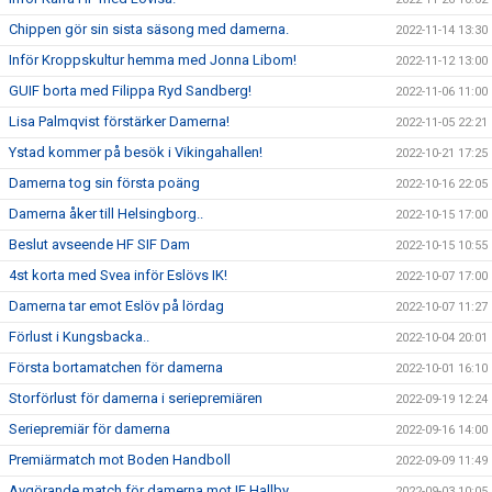
Chippen gör sin sista säsong med damerna.
2022-11-14 13:30
Inför Kroppskultur hemma med Jonna Libom!
2022-11-12 13:00
GUIF borta med Filippa Ryd Sandberg!
2022-11-06 11:00
Lisa Palmqvist förstärker Damerna!
2022-11-05 22:21
Ystad kommer på besök i Vikingahallen!
2022-10-21 17:25
Damerna tog sin första poäng
2022-10-16 22:05
Damerna åker till Helsingborg..
2022-10-15 17:00
Beslut avseende HF SIF Dam
2022-10-15 10:55
4st korta med Svea inför Eslövs IK!
2022-10-07 17:00
Damerna tar emot Eslöv på lördag
2022-10-07 11:27
Förlust i Kungsbacka..
2022-10-04 20:01
Första bortamatchen för damerna
2022-10-01 16:10
Storförlust för damerna i seriepremiären
2022-09-19 12:24
Seriepremiär för damerna
2022-09-16 14:00
Premiärmatch mot Boden Handboll
2022-09-09 11:49
Avgörande match för damerna mot IF Hallby
2022-09-03 10:05