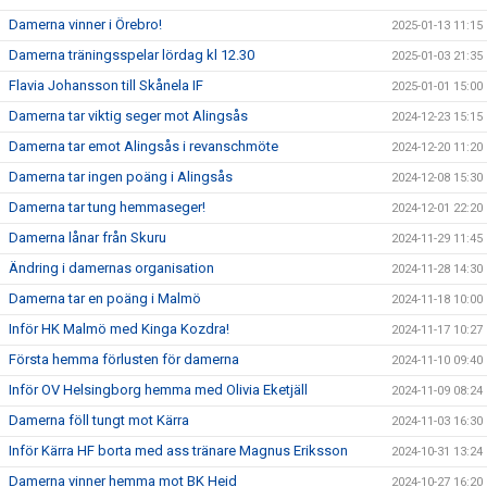
Damerna vinner i Örebro!
2025-01-13 11:15
Damerna träningsspelar lördag kl 12.30
2025-01-03 21:35
Flavia Johansson till Skånela IF
2025-01-01 15:00
Damerna tar viktig seger mot Alingsås
2024-12-23 15:15
Damerna tar emot Alingsås i revanschmöte
2024-12-20 11:20
Damerna tar ingen poäng i Alingsås
2024-12-08 15:30
Damerna tar tung hemmaseger!
2024-12-01 22:20
Damerna lånar från Skuru
2024-11-29 11:45
Ändring i damernas organisation
2024-11-28 14:30
Damerna tar en poäng i Malmö
2024-11-18 10:00
Inför HK Malmö med Kinga Kozdra!
2024-11-17 10:27
Första hemma förlusten för damerna
2024-11-10 09:40
Inför OV Helsingborg hemma med Olivia Eketjäll
2024-11-09 08:24
Damerna föll tungt mot Kärra
2024-11-03 16:30
Inför Kärra HF borta med ass tränare Magnus Eriksson
2024-10-31 13:24
Damerna vinner hemma mot BK Heid
2024-10-27 16:20