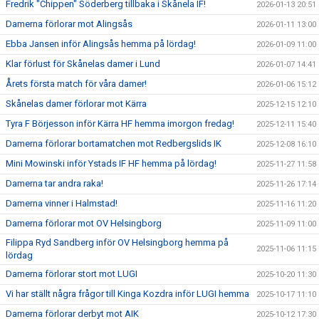
Fredrik "Chippen" Söderberg tillbaka i Skånela IF!
2026-01-13 20:51
Damerna förlorar mot Alingsås
2026-01-11 13:00
Ebba Jansen inför Alingsås hemma på lördag!
2026-01-09 11:00
Klar förlust för Skånelas damer i Lund
2026-01-07 14:41
Årets första match för våra damer!
2026-01-06 15:12
Skånelas damer förlorar mot Kärra
2025-12-15 12:10
Tyra F Börjesson inför Kärra HF hemma imorgon fredag!
2025-12-11 15:40
Damerna förlorar bortamatchen mot Redbergslids IK
2025-12-08 16:10
Mini Mowinski inför Ystads IF HF hemma på lördag!
2025-11-27 11:58
Damerna tar andra raka!
2025-11-26 17:14
Damerna vinner i Halmstad!
2025-11-16 11:20
Damerna förlorar mot OV Helsingborg
2025-11-09 11:00
Filippa Ryd Sandberg inför OV Helsingborg hemma på
2025-11-06 11:15
lördag
Damerna förlorar stort mot LUGI
2025-10-20 11:30
Vi har ställt några frågor till Kinga Kozdra inför LUGI hemma
2025-10-17 11:10
Damerna förlorar derbyt mot AIK
2025-10-12 17:30