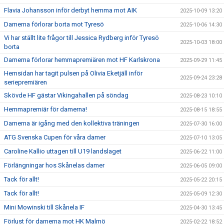
Flavia Johansson inför derbyt hemma mot AIK
2025-10-09 13:20
Damerna förlorar borta mot Tyresö
2025-10-06 14:30
Vi har ställt lite frågor till Jessica Rydberg inför Tyresö
2025-10-03 18:00
borta
Damerna förlorar hemmapremiären mot HF Karlskrona
2025-09-29 11:45
Hemsidan har tagit pulsen på Olivia Eketjäll inför
2025-09-24 23:28
seriepremiären
Skövde HF gästar Vikingahallen på söndag
2025-08-23 10:10
Hemmapremiär för damerna!
2025-08-15 18:55
Damerna är igång med den kollektiva träningen
2025-07-30 16:00
ATG Svenska Cupen för våra damer
2025-07-10 13:05
Caroline Kallio uttagen till U19 landslaget
2025-06-22 11:00
Förlängningar hos Skånelas damer
2025-06-05 09:00
Tack för allt!
2025-05-22 20:15
Tack för allt!
2025-05-09 12:30
Mini Mowinski till Skånela IF
2025-04-30 13:45
Förlust för damerna mot HK Malmö
2025-02-22 18:52