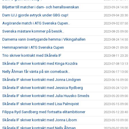
Biljetter till matcher i dam- och herrallsvenskan
2023-09-24 14:00
Dam U/J gjorde avtryck under GBG cup!
2023-09-04 20:30
Avgörande match i ATG Svenska Cupen..
2023-09-02 07:50
Svenska mästare kommer på besök..
2023-08-25 09:00
Damerna vann övertygande hemma i Vikingahallen
2023-08-24 14:50
Hemmapremiär i ATG Svenska Cupen
2023-08-21 09:00
Trio skriver kontrakt med Skånela IF
2023-08-11 23:20
Skånela IF skriver kontrakt med Kinga Kozdra
2023-07-08 13:13
Nelly Åhman får vänta på sin comeback..
2023-06-17 13:00
Skånela IF skriver kontrakt med Jonna Lindgren
2023-06-16 09:00
Skånela IF skriver kontrakt med Jessica Rydberg
2023-05-24 12:01
Skånela IF skriver kontrakt med Julia Huusko Smeds
2023-05-20 09:00
Skånela IF skriver kontrakt med Lisa Palmqvist
2023-05-15 09:00
Filippa Ryd Sandberg med fortsatta elitambitioner
2023-05-12 20:40
Skånela IF skriver kontrakt med Jonna Libom
2023-05-10 09:00
Skånela IF skriver kontrakt med Nelly Åhman.
2023-05-02 09:00