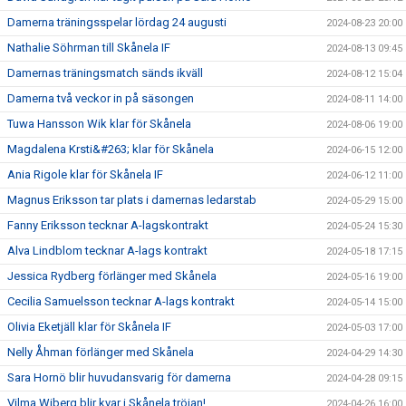
Damerna träningsspelar lördag 24 augusti
2024-08-23 20:00
Nathalie Söhrman till Skånela IF
2024-08-13 09:45
Damernas träningsmatch sänds ikväll
2024-08-12 15:04
Damerna två veckor in på säsongen
2024-08-11 14:00
Tuwa Hansson Wik klar för Skånela
2024-08-06 19:00
Magdalena Krsti&#263; klar för Skånela
2024-06-15 12:00
Ania Rigole klar för Skånela IF
2024-06-12 11:00
Magnus Eriksson tar plats i damernas ledarstab
2024-05-29 15:00
Fanny Eriksson tecknar A-lagskontrakt
2024-05-24 15:30
Alva Lindblom tecknar A-lags kontrakt
2024-05-18 17:15
Jessica Rydberg förlänger med Skånela
2024-05-16 19:00
Cecilia Samuelsson tecknar A-lags kontrakt
2024-05-14 15:00
Olivia Eketjäll klar för Skånela IF
2024-05-03 17:00
Nelly Åhman förlänger med Skånela
2024-04-29 14:30
Sara Hornö blir huvudansvarig för damerna
2024-04-28 09:15
Vilma Wiberg blir kvar i Skånela tröjan!
2024-04-26 16:00