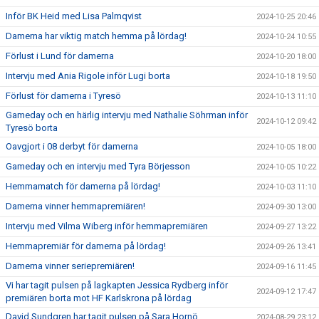
Inför BK Heid med Lisa Palmqvist
2024-10-25 20:46
Damerna har viktig match hemma på lördag!
2024-10-24 10:55
Förlust i Lund för damerna
2024-10-20 18:00
Intervju med Ania Rigole inför Lugi borta
2024-10-18 19:50
Förlust för damerna i Tyresö
2024-10-13 11:10
Gameday och en härlig intervju med Nathalie Söhrman inför
2024-10-12 09:42
Tyresö borta
Oavgjort i 08 derbyt för damerna
2024-10-05 18:00
Gameday och en intervju med Tyra Börjesson
2024-10-05 10:22
Hemmamatch för damerna på lördag!
2024-10-03 11:10
Damerna vinner hemmapremiären!
2024-09-30 13:00
Intervju med Vilma Wiberg inför hemmapremiären
2024-09-27 13:22
Hemmapremiär för damerna på lördag!
2024-09-26 13:41
Damerna vinner seriepremiären!
2024-09-16 11:45
Vi har tagit pulsen på lagkapten Jessica Rydberg inför
2024-09-12 17:47
premiären borta mot HF Karlskrona på lördag
David Sundgren har tagit pulsen på Sara Hornö
2024-08-29 23:12