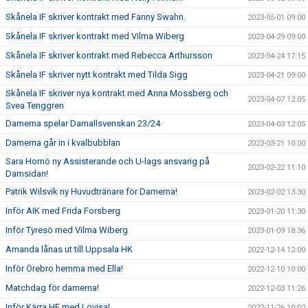
Skånela IF skriver kontrakt med Fanny Swahn.
2023-05-01 09:00
Skånela IF skriver kontrakt med Vilma Wiberg
2023-04-29 09:00
Skånela IF skriver kontrakt med Rebecca Arthursson
2023-04-24 17:15
Skånela IF skriver nytt kontrakt med Tilda Sigg
2023-04-21 09:00
Skånela IF skriver nya kontrakt med Anna Mossberg och
2023-04-07 12:05
Svea Tenggren
Damerna spelar Damallsvenskan 23/24
2023-04-03 12:05
Damerna går in i kvalbubblan
2023-03-21 10:00
Sara Hornö ny Assisterande och U-lags ansvarig på
2023-02-22 11:10
Damsidan!
Patrik Wilsvik ny Huvudtränare för Damerna!
2023-02-02 13:30
Inför AIK med Frida Forsberg
2023-01-20 11:30
Inför Tyresö med Vilma Wiberg
2023-01-09 18:36
Amanda lånas ut till Uppsala HK
2022-12-14 12:00
Inför Örebro hemma med Ella!
2022-12-10 10:00
Matchdag för damerna!
2022-12-03 11:26
Inför Kärra HF med Lovisa!
2022-11-26 10:02