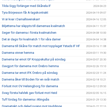
Tilda Sigg förlänger med Skånela IF
2024-04-23
Tyra Börjesson får A-lagskontrakt
2024-04-19 09:07
Vi är kvar i Damallsvenskan!
2024-04-16 12:05
Biljetterna har släppts till damernas kvalmatch
2024-04-11 15:37
Seger för damerna i första kvalmatchen
2024-04-08 10:00
Det är dags för kvalmatch 1 för våra damer
2024-04-04 14:38
Damerna till Skåne för match mot topplaget Ystads IF HF
2024-03-16 11:08
Damerna vinner hemma
2024-03-11 19:30
Damerna tar emot GF Kroppskultur på söndag
2024-03-07 20:30
Oavgjort för damerna mot Örebro hemma
2024-02-26 19:10
Damerna tar emot IFK Örebro på söndag
2024-02-23 11:24
Damerna åker till Boden för en svår match
2024-02-18 10:21
Förlust mot OV Helsingborg för damerna
2024-02-12 09:50
Svag första halvlek gav förlust mot Heid
2024-02-05 16:15
Tuff lördag för damerna i Alingsås
2024-01-29 13:30
Dramatiskt och delad poäng mot Huddinge
2024-01-22 22:15