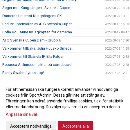
Seger mot Kungsängen i Svenska Cupen
2022-08-29 13:04
Damerna tar emot Kungsängens SK
2022-08-27 10:51
Förlust i premiären av ATG Svenska Cupen
2022-08-18 15:33
Sofia Kou Aune ny lagkapten för damerna.
2022-08-17 09:47
ATG Svenska Cupen Dam - Grupp 6
2022-08-02 17:20
Välkommen tillbaka, Julia Huusko Smeds!
2022-07-08 11:55
Välkommen till Skånela IF, Ella Paldan
2022-07-05 12:33
Rebacca Arthursson siktar på comeback!
2022-07-05 12:28
Fanny Swahn flyttas upp!
2022-07-05 12:21
Amanda Vinelund lämnar för SHE
2022-05-24 16:15
Gruppindelning till ATG Svenska Cupen är klar
För att hemsidan ska fungera korrekt använder vi nödvändiga
2022-05-20 16:37
cookies från SportAdmin. Dessa går inte att stänga av.
Damerna kvar i Allsvenskan
2022-05-20 16:17
Föreningen kan också använda frivilliga cookies, t.ex. för statistik
eller marknadsföring. Du väljer själv om du vill acceptera dessa.
Anpassa dina val
Cookie-inställningar
Gå till Webbversion
Acceptera nödvändiga
Acceptera alla