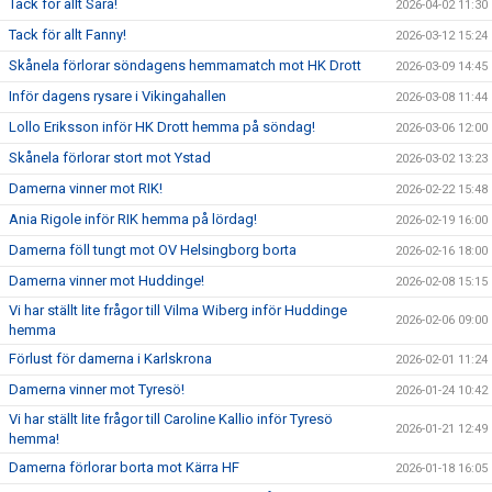
Tack för allt Sara!
2026-04-02 11:30
Tack för allt Fanny!
2026-03-12 15:24
Skånela förlorar söndagens hemmamatch mot HK Drott
2026-03-09 14:45
Inför dagens rysare i Vikingahallen
2026-03-08 11:44
Lollo Eriksson inför HK Drott hemma på söndag!
2026-03-06 12:00
Skånela förlorar stort mot Ystad
2026-03-02 13:23
Damerna vinner mot RIK!
2026-02-22 15:48
Ania Rigole inför RIK hemma på lördag!
2026-02-19 16:00
Damerna föll tungt mot OV Helsingborg borta
2026-02-16 18:00
Damerna vinner mot Huddinge!
2026-02-08 15:15
Vi har ställt lite frågor till Vilma Wiberg inför Huddinge
2026-02-06 09:00
hemma
Förlust för damerna i Karlskrona
2026-02-01 11:24
Damerna vinner mot Tyresö!
2026-01-24 10:42
Vi har ställt lite frågor till Caroline Kallio inför Tyresö
2026-01-21 12:49
hemma!
Damerna förlorar borta mot Kärra HF
2026-01-18 16:05