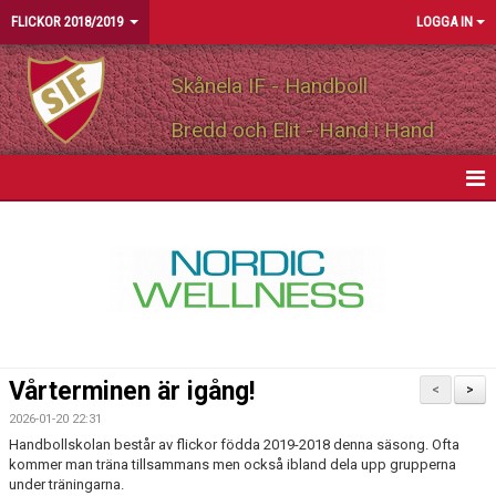
FLICKOR 2018/2019
LOGGA IN
Skånela IF - Handboll
Bredd och Elit - Hand i Hand
HEM
NYHETER
KALENDER
MATCHER
Vårterminen är igång!
<
>
TRUPPEN
2026-01-20 22:31
Handbollskolan består av flickor födda 2019-2018 denna säsong. Ofta
BILDGALLERI
kommer man träna tillsammans men också ibland dela upp grupperna
under träningarna.