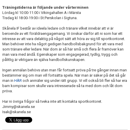
DOKUMENT
Träningstiderna är följande under vårterminen
Lördag kl 10:00-11:00 i Vikingahallen A i Märsta
KONTAKT
Tisdag kl 18:00-19:00 i St:Perskolan i Sigtuna.
Skånela IF består av ideela ledare och tränare vilket innebär att vi är
beroende av ett föräldraengagemang. Vi önskar därför att ni som har ett
intresse av att vara delaktig på något sätt att höra av sig till sportkontoret.
Man behöver inte ha något gedigen handbollsbakgrund för att vara med
som tränare eller ledare. När dom är så här små och flera år framöver kan
man vara med ändå. Egenskaper som engagegerad, tydlig, trygg och
pålitlig är viktigare än själva handbollskunskapen.
Ingen anmälan behövs utan man får fortsatt pröva på tre gånger innan man
bestämmer sig om man vill fortsätta spela. När man är säker på det så går
man in
HÄR
och anmäler sig under rätt grupp. Vi vill också bli fler så har era
barn kompisar som skulle vara intresserade så ta med dom och låt dom
pröva.
Har ni övriga frågor så tveka inte att kontakta sportkontoret.
Jimmy@skanela.se
Isak@skanela.se