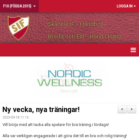
F10 (FÖDDA 2015)
LOGGA IN
Skånela IF - Handboll
Bredd och Elit - Hand i Hand
HEM
NYHETER
KALENDER
MATCHER
Ny vecka, nya träningar!
<
>
TRUPPEN
2023-09-18 11:15
Vill börja med att tacka alla spelare för bra träning i lördags!
BILDGALLERI
Alla var verkligen engagerade i att göra det till en bra och rolig träning!