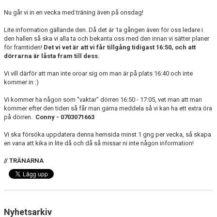
DOKUMENT
Nu går vi in en vecka med träning även på onsdag!
KONTAKT
Lite information gällande den. Då det är 1a gången även för oss ledare i
den hallen så ska vi alla ta och bekanta oss med den innan vi sätter planer
för framtiden!
Det vi vet är att vi får tillgång tidigast 16:50, och att
dörrarna är låsta fram till dess.
Vi vill därför att man inte oroar sig om man är på plats 16:40 och inte
kommer in :)
Vi kommer ha någon som "vaktar" dörren 16:50 - 17:05, vet man att man
kommer efter den tiden så får man gärna meddela så vi kan ha ett extra öra
på dörren.
Conny - 0703071663
Vi ska försöka uppdatera denna hemsida minst 1 gng per vecka, så skapa
en vana att kika in lite då och då så missar ni inte någon information!
// TRÄNARNA
Nyhetsarkiv