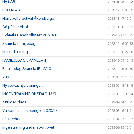
Nytt ÅR
2024-01-08 10:03
LUCIATÅG
2023-12-15 09:53
Handbollsfestival Åkersberga
2023-11-17 10:01
Gå på handboll!
2023-11-10 15:22
Skånela Handbollsfestival 28/10
2023-10-27 10:51
Skånela familjedag!
2023-10-16 09:33
Inställd träning
2023-10-10 22:58
FAMILJEDAG SKÅNELA IF
2023-10-09 10:13
Familjedag Skånela IF 15/10
2023-10-06 09:30
V39
2023-09-25 15:07
Ny vecka, nya träningar!
2023-09-18 11:15
INGEN TRÄNING ONSDAG 13/9
2023-09-11 08:34
Äntligen dags!
2023-09-04 10:51
Välkomna till säsongen 2023/24
2023-08-16 11:01
Påskledigt
2023-04-07 15:17
Ingen träning under sportlovet
2023-02-23 13:01