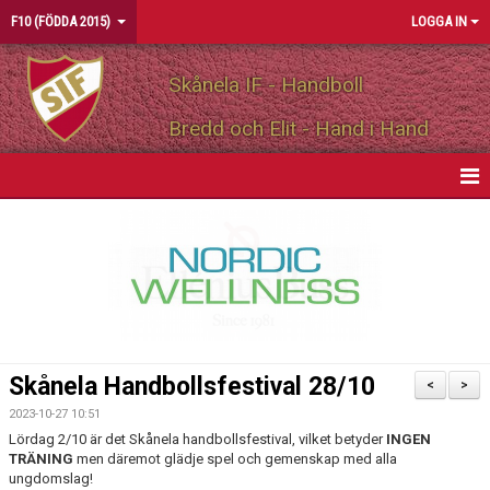
F10 (FÖDDA 2015)
LOGGA IN
Skånela IF - Handboll
Bredd och Elit - Hand i Hand
HEM
NYHETER
KALENDER
MATCHER
Skånela Handbollsfestival 28/10
<
>
TRUPPEN
2023-10-27 10:51
Lördag 2/10 är det Skånela handbollsfestival, vilket betyder
INGEN
BILDGALLERI
TRÄNING
men däremot glädje spel och gemenskap med alla
ungdomslag!