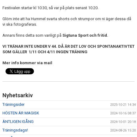
DOKUMENT
Festivalen startar kl 10:30, så var på plats senast 10:20.
KONTAKT
Glöm inte att ha Hummel svarta shorts och strumpor om ni äger dessa då
vi ska fotograferas.
Annars finns detta som vanligt på
Sigtuna Sport och fritid.
VI TRÄNAR INTE UNDER V 44. DÅ ÄR DET LOV OCH SPONTANAKTIVTET
SOM GÄLLER 1/11 OCH 4/11 INGEN TRÄNING
Mer info kommer via mail
Nyhetsarkiv
Träningsider
2025-10-21 14:34
HÖSTEN ÄR MAGISK
2024-10-16 08:37
ÄNTLIGEN IGÅNG
2024-10-01 20:18
Träningsdags!
2024-08-26 15:20