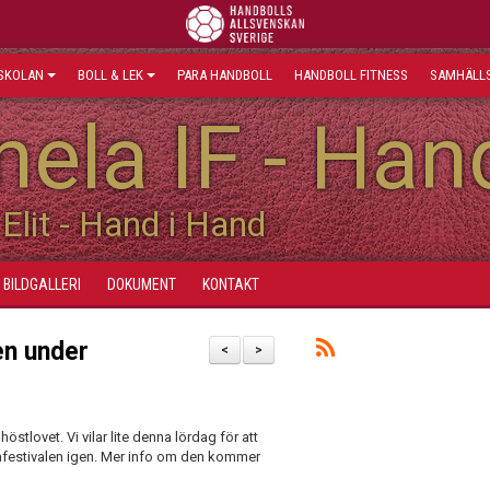
SKOLAN
BOLL & LEK
PARA HANDBOLL
HANDBOLL FITNESS
SAMHÄLLS
ela IF - Han
Elit - Hand i Hand
BILDGALLERI
DOKUMENT
KONTAKT
en under
<
>
stlovet. Vi vilar lite denna lördag för att
lafestivalen igen. Mer info om den kommer