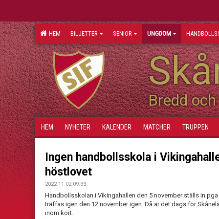
HEM
BILJETTER
SENIOR
UNGDOM
HANDBOLLS
Skån
Bredd och 
HEM
NYHETER
KALENDER
MATCHER
TRUPPEN
Ingen handbollsskola i Vikingahall
höstlovet
2022-11-02 09:33
Handbollsskolan i Vikingahallen den 5 november ställs in pga hö
träffas igen den 12 november igen. Då är det dags för Skåne
inom kort.