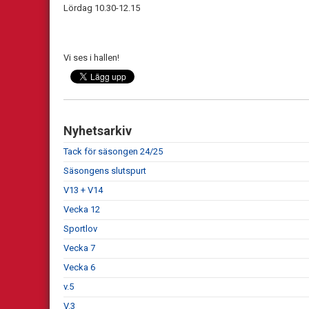
Lördag 10.30-12.15
Vi ses i hallen!
Nyhetsarkiv
Tack för säsongen 24/25
Säsongens slutspurt
V13 + V14
Vecka 12
Sportlov
Vecka 7
Vecka 6
v.5
V.3