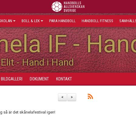
SKOLAN
BOLL & LEK
PARA HANDBOLL
HANDBOLL FITNESS
SAMHÄLLS
ela IF - Han
Elit - Hand i Hand
BILDGALLERI
DOKUMENT
KONTAKT
<
>
 så är det skånelafestival igen!