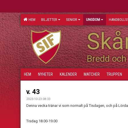
HEM
BILJETTER
SENIOR
UNGDOM
HANDBOLLS
Skån
Bredd och 
HEM
NYHETER
KALENDER
MATCHER
TRUPPEN
v. 43
2023-10-23 08:33
Denna vecka tränar vi som normalt på Tisdagen, och på Lördag
Tisdag 18.00-19.00