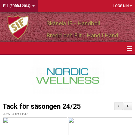
F11 (FÖDDA 2014)
LOGGA IN
Skånela IF - Handboll
Bredd och Elit - Hand i Hand
HEM
NYHETER
KALENDER
MATCHER
Tack för säsongen 24/25
<
>
TRUPPEN
2025-04-09 11:47
BILDGALLERI