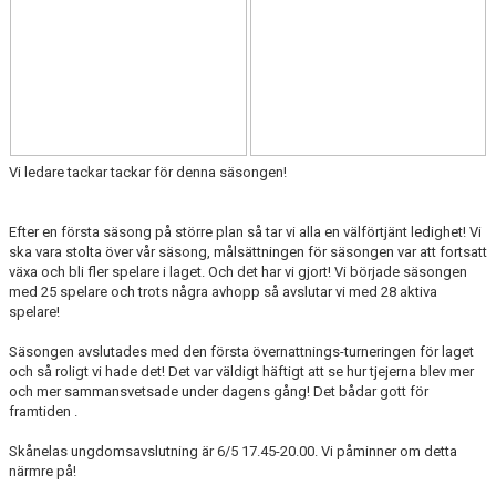
DOKUMENT
KONTAKT
Vi ledare tackar tackar för denna säsongen!
Efter en första säsong på större plan så tar vi alla en välförtjänt ledighet! Vi
ska vara stolta över vår säsong, målsättningen för säsongen var att fortsatt
växa och bli fler spelare i laget. Och det har vi gjort! Vi började säsongen
med 25 spelare och trots några avhopp så avslutar vi med 28 aktiva
spelare!
Säsongen avslutades med den första övernattnings-turneringen för laget
och så roligt vi hade det! Det var väldigt häftigt att se hur tjejerna blev mer
och mer sammansvetsade under dagens gång! Det bådar gott för
framtiden .
Skånelas ungdomsavslutning är 6/5 17.45-20.00. Vi påminner om detta
närmre på!