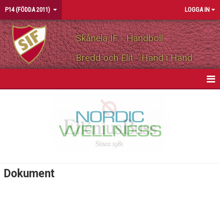
P14 (FÖDDA 2011)
LOGGA IN
Skånela IF - Handboll
Bredd och Elit - Hand i Hand
HEM
NYHETER
KALENDER
MATCHER
Dokument
TRUPPEN
BILDGALLERI